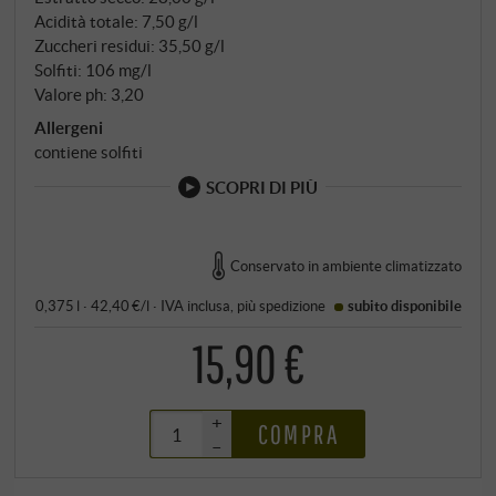
qualsiasi opulento aroma di legno e si concentra
Acidità totale: 7,50 g/l
invece sulla purezza.
Zuccheri residui: 35,50 g/l
Solfiti: 106 mg/l
Valore ph: 3,20
Allergeni
contiene solfiti
SCOPRI DI PIÙ
Conservato in ambiente climatizzato
0,375 l · 42,40 €/l
·
IVA inclusa
, più
spedizione
subito disponibile
15,90 €
+
COMPRA
–