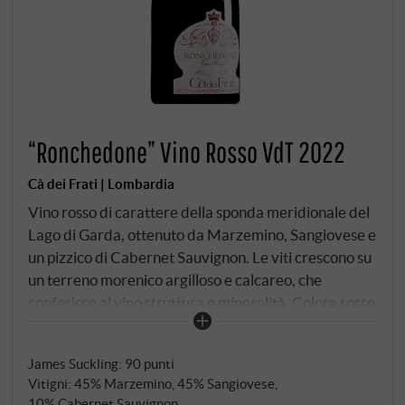
“Ronchedone” Vino Rosso VdT 2022
Cà dei Frati | Lombardia
Vino rosso di carattere della sponda meridionale del
Lago di Garda, ottenuto da Marzemino, Sangiovese e
un pizzico di Cabernet Sauvignon. Le viti crescono su
un terreno morenico argilloso e calcareo, che
conferisce al vino struttura e mineralità. Colore rosso
rubino intenso con nucleo violaceo nel bicchiere. Il
bouquet si apre con frutti di bosco maturi, amarena e
James Suckling
:
90 punti
prugna, oltre a note di viola, pepe nero e un pizzico di
Vitigni: 45% Marzemino, 45% Sangiovese,
liquirizia. Al palato è potente ma morbido, con frutta
10% Cabernet Sauvignon