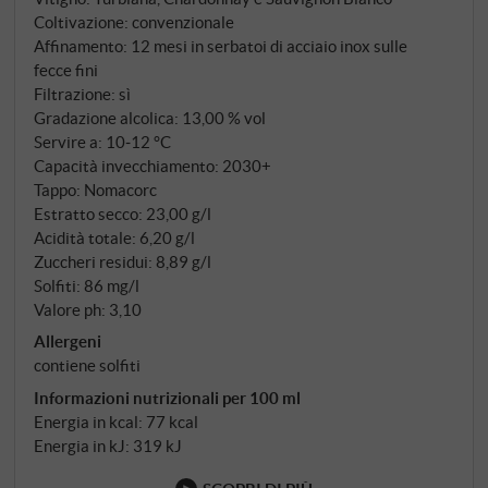
convenzionali senza perdere il rispetto per il terroir.
Coltivazione: convenzionale
La famiglia Dal Cero compone una cuvée da
Affinamento: 12 mesi in serbatoi di acciaio inox sulle
Trebbiano di Lugana (Turbiana), Chardonnay e
fecce fini
Sauvignon Blanc – tre vitigni che beneficiano del
Filtrazione: sì
clima mediterraneo del Lago di Garda e dei terreni
Gradazione alcolica: 13,00 % vol
Servire a: 10‑12 °C
argillosi e ricchi di sostanze nutritive.
Capacità invecchiamento: 2030+
Tappo: Nomacorc
Estratto secco: 23,00 g/l
Acidità totale: 6,20 g/l
Zuccheri residui: 8,89 g/l
Solfiti: 86 mg/l
Valore ph: 3,10
Allergeni
contiene solfiti
Informazioni nutrizionali per 100 ml
Energia in kcal: 77 kcal
Energia in kJ: 319 kJ