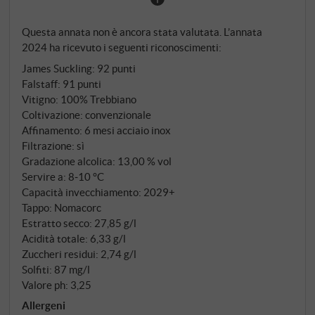
moderna. Giallo paglierino brillante nel bicchiere con
riflessi verdognoli. Al naso, agrumi freschi, pesche
Questa annata non è ancora stata valutata. L’annata
bianche, pere e un accenno di fiori di mandorlo,
2024 ha ricevuto i seguenti riconoscimenti:
completati da delicate note erbacee. Al palato è
James Suckling
:
92 punti
chiaro e succoso, con un'acidità vivace e ben
Falstaff
:
91 punti
integrata, una fine sapidità e una sottile vena
Vitigno: 100% Trebbiano
minerale che conferisce freschezza e profondità in
Coltivazione: convenzionale
egual misura. Il finale è lungo, elegante e
Affinamento: 6 mesi acciaio inox
caratterizzato da note agrumate. Un classico senza
Filtrazione: sì
tempo che porta nel bicchiere il terroir della regione
Gradazione alcolica: 13,00 % vol
Servire a: 8‑10 °C
del Lugana in modo perfetto – elegante, stimolante
Capacità invecchiamento: 2029+
da bere e con un sicuro potenziale di invecchiamento.
Tappo: Nomacorc
SUPERIORE.DE
Estratto secco: 27,85 g/l
Acidità totale: 6,33 g/l
Zuccheri residui: 2,74 g/l
Solfiti: 87 mg/l
Valore ph: 3,25
Allergeni