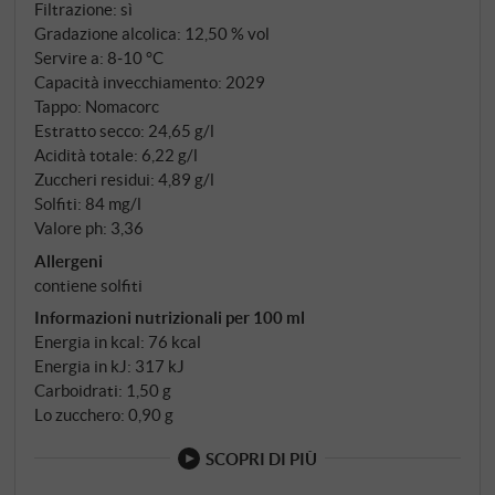
risulta lungo e invitante. Un rosato di classe, di facile
Filtrazione: sì
beva – , ideale per piatti estivi leggeri, antipasti o
Gradazione alcolica: 12,50 % vol
Servire a: 8‑10 °C
semplicemente come spumeggiante aperitivo.
Capacità invecchiamento: 2029
SUPERIORE.DE
Tappo: Nomacorc
Estratto secco: 24,65 g/l
Acidità totale: 6,22 g/l
Zuccheri residui: 4,89 g/l
Solfiti: 84 mg/l
Valore ph: 3,36
Allergeni
contiene solfiti
Informazioni nutrizionali per 100 ml
Energia in kcal: 76 kcal
Energia in kJ: 317 kJ
Carboidrati: 1,50 g
Lo zucchero: 0,90 g
SCOPRI DI PIÙ