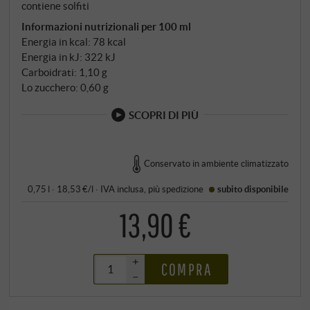
contiene solfiti
Informazioni nutrizionali per 100 ml
Energia in kcal: 78 kcal
Energia in kJ: 322 kJ
Carboidrati: 1,10 g
Lo zucchero: 0,60 g
SCOPRI DI PIÙ
Conservato in ambiente climatizzato
0,75 l · 18,53 €/l
·
IVA inclusa
, più
spedizione
subito disponibile
13,90 €
+
COMPRA
–