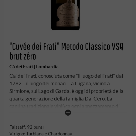
“Cuvée dei Frati” Metodo Classico VSQ
brut zéro
Cà dei Frati | Lombardia
Ca' dei Frati, conosciuta come "il luogo dei Frati" dal
1782 – il luogo dei monaci – a Lugana, vicino a
Sirmione, sul Lago di Garda, è oggi di proprietà della
quarta generazione della famiglia Dal Cero. La
cantina tradizionale vinifica ogni appezzamento di
vigneto separatamente per esprimere con precisione
il rispettivo terroir. La Cuvée dei Frati dosaggio zero
Falstaff
:
92 punti
è prodotta con il vitigno autoctono Turbiana, il
Vitigno: Turbiana e Chardonnay