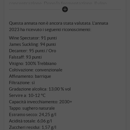
concentrazione. Dopo la fermentazione, il vino
matura per diversi mesi in barrique, il che gli
conferisce ulteriore struttura e profondità. Nel
Questa annata non è ancora stata valutata. L’annata
bicchiere si presenta di un giallo paglierino brillante
2023 ha ricevuto i seguenti riconoscimenti:
con riflessi dorati. Al naso si percepiscono frutti gialli
Wine Spectator
:
91 punti
maturi, ananas, albicocca e limone candito,
James Suckling
:
94 punti
accompagnati da delicate note di vaniglia e
Decanter
:
95 punti / Oro
mandorla. Al palato è cremoso e corposo, con
Falstaff
:
93 punti
eleganti sentori di legno, una delicata mineralità e
Vitigno: 100% Trebbiano
un’acidità armoniosamente integrata. Il finale è
Coltivazione: convenzionale
lungo, morbido e caratterizzato da una delicata
Affinamento: barrique
Filtrazione: sì
cremosità. Un Lugana di grande pregio, ricco ed
Gradazione alcolica: 13,00 % vol
elegante, che si presenta in modo eccellente sia da
Servire a: 10‑12 °C
giovane che dopo alcuni anni di affinamento in
Capacità invecchiamento: 2030+
bottiglia. SUPERIORE.DE
Tappo: sughero naturale
Estratto secco: 24,25 g/l
Acidità totale: 6,06 g/l
Zuccheri residui: 1,57 g/l