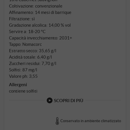
succosa, tannini ben integrati e spezie fini. Un'acidità
Coltivazione: convenzionale
fresca e di supporto fornisce equilibrio e fluidità. Un
Affinamento: 14 mesi di barrique
vino rosso espressivo con un accento regionale che
Filtrazione: sì
brilla sia con piatti di carne forti che con formaggi
Gradazione alcolica: 14,00 % vol
Servire a: 18‑20 °C
stagionati. SUPERIORE.DE
Capacità invecchiamento: 2031+
Tappo: Nomacorc
Estratto secco: 35,65 g/l
Acidità totale: 6,40 g/l
Zuccheri residui: 7,70 g/l
Solfiti: 87 mg/l
Valore ph: 3,55
Allergeni
contiene solfiti
SCOPRI DI PIÙ
Conservato in ambiente climatizzato