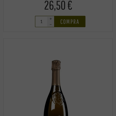
26,50 €
+
COMPRA
–