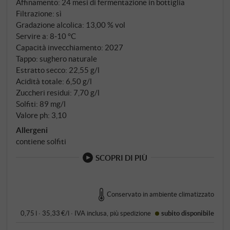
Affinamento: 24 mesi di fermentazione in bottiglia
perlage fine e persistente, la pienezza fruttata e la
Filtrazione: sì
vivace freschezza. La freschezza minerale e la sottile
Gradazione alcolica: 13,00 % vol
nota salina assicurano una bevuta animata – un rosé
Servire a: 8‑10 °C
Capacità invecchiamento: 2027
altrettanto brillante come aperitivo o in
Tappo: sughero naturale
abbinamento a piatti estivi da leggeri a mediamente
Estratto secco: 22,55 g/l
pesanti. SUPERIORE.DE
Acidità totale: 6,50 g/l
Zuccheri residui: 7,70 g/l
Solfiti: 89 mg/l
Valore ph: 3,10
Allergeni
contiene solfiti
SCOPRI DI PIÙ
Conservato in ambiente climatizzato
0,75 l · 35,33 €/l
·
IVA inclusa
, più
spedizione
subito disponibile