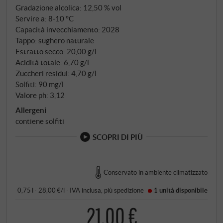
Gradazione alcolica: 12,50 % vol
Servire a: 8‑10 °C
Capacità invecchiamento: 2028
Tappo: sughero naturale
Estratto secco: 20,00 g/l
Acidità totale: 6,70 g/l
Zuccheri residui: 4,70 g/l
Solfiti: 90 mg/l
Valore ph: 3,12
Allergeni
contiene solfiti
SCOPRI DI PIÙ
Conservato in ambiente climatizzato
0,75 l · 28,00 €/l
·
IVA inclusa
, più
spedizione
1 unità
disponibile
21,00 €