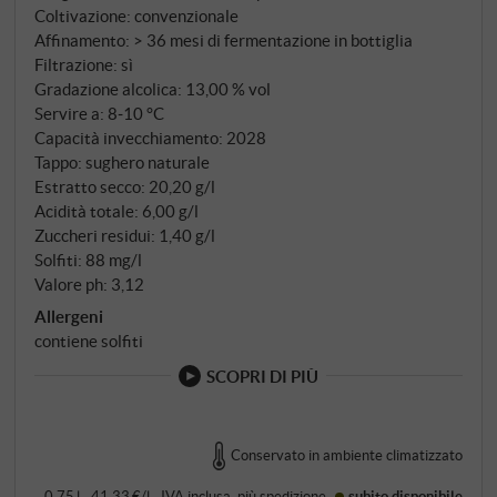
famoso Trebbiano di Lugana, integrato da una
Coltivazione: convenzionale
piccola dose di Chardonnay per mantenere la
Affinamento: > 36 mesi di fermentazione in bottiglia
struttura acida tipica dei vini Metodo Classico. Le
Filtrazione: sì
uve crescono su terreni calcarei e argillosi delle
Gradazione alcolica: 13,00 % vol
colline moreniche a sud del Lago di Garda, la cui
Servire a: 8‑10 °C
Capacità invecchiamento: 2028
mineralità conferisce ai vini una particolare
Tappo: sughero naturale
freschezza e sapidità. La prima fermentazione
Estratto secco: 20,20 g/l
avviene in parte in acciaio e in parte in barrique, la
Acidità totale: 6,00 g/l
seconda fermentazione rigorosamente secondo il
Zuccheri residui: 1,40 g/l
Metodo Classico in bottiglia. Dopo almeno 36 mesi di
Solfiti: 88 mg/l
permanenza sui lieviti – significativamente più lunghi
Valore ph: 3,12
rispetto al Brut – segue un ulteriore affinamento in
Allergeni
bottiglia di quattro mesi dopo la sboccatura.
contiene solfiti
SCOPRI DI PIÙ
Conservato in ambiente climatizzato
0,75 l · 41,33 €/l
·
IVA inclusa
, più
spedizione
subito disponibile