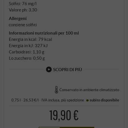
Solfiti: 76 mg/l
Valore ph: 3,30
Allergeni
contiene solfiti
Informazioni nutrizionali per 100 ml
Energia in kcal: 79 kcal
Energia in kJ: 327 kJ
Carboidrati: 1,10 g
Lo zucchero: 0,50 g
SCOPRI DI PIÙ
Conservato in ambiente climatizzato
0,75 l · 26,53 €/l
·
IVA inclusa
, più
spedizione
subito disponibile
19,90 €