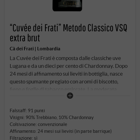
“Cuvée dei Frati” Metodo Classico VSQ
extra brut
Cà dei Frati | Lombardia
La Cuvée dei Frati è composta dalle classiche uve
Lugana e da un dieci per cento di Chardonnay. Dopo
24 mesi di affinamento sui lieviti in bottiglia, nasce
questo spumante pregiato con aromi di biscotto,
fieno e foglie di tabacco essiccate. La moderata
acidità carbonica lo fa scivolare sul palato come seta.
SUPERIORE.DE
Falstaff
:
91 punti
Vitigni: 90% Trebbiano, 10% Chardonnay
Coltivazione: convenzionale
Affinamento: 24 mesi sui lieviti (in parte barrique)
Filtrazione: sì