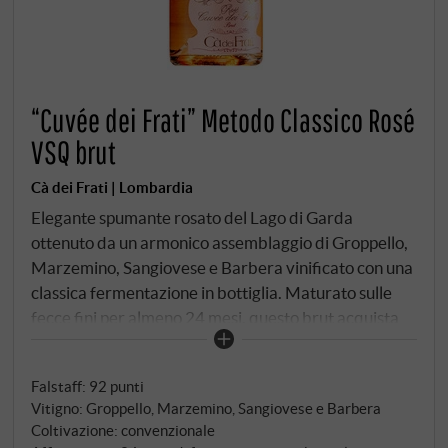
“Cuvée dei Frati” Metodo Classico Rosé
VSQ brut
Cà dei Frati | Lombardia
Elegante spumante rosato del Lago di Garda
ottenuto da un armonico assemblaggio di Groppello,
Marzemino, Sangiovese e Barbera vinificato con una
classica fermentazione in bottiglia. Maturato sulle
fecce fini per almeno 24 mesi, questo brut acquista
una delicata consistenza e profondità aromatica.
Colore rosato delicato e antico, con riflessi luminosi
Falstaff
:
92 punti
nel bicchiere. Al naso, note sottili di bacche rosse,
Vitigno: Groppello, Marzemino, Sangiovese e Barbera
petali di rosa e sfumature minerali, sostenute da una
Coltivazione: convenzionale
nota di tensione salina. Al palato colpisce per il