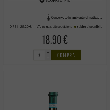
SCOPRI DI PIÙ
Conservato in ambiente climatizzato
0,75 l · 25,20 €/l
·
IVA inclusa
, più
spedizione
subito disponibile
18,90 €
+
COMPRA
–