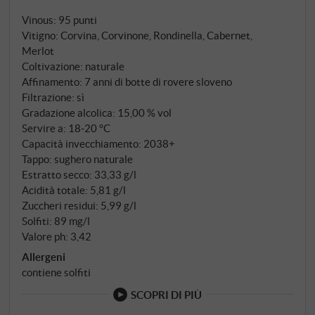
dicono gli italiani: 85% di uve classiche della
Vinous
:
95 punti
Valpolicella – corvina, Corvinone e Rondinella – e il
Vitigno: Corvina, Corvinone, Rondinella, Cabernet,
15% di Cabernet Franc, Cabernet Sauvignon,
Merlot
Sangiovese, Nebbiolo e Croatina. Un puzzle
Coltivazione: naturale
vinologico che unisce il Veneto al Piemonte e al
Affinamento: 7 anni di botte di rovere sloveno
Bordeaux. La vinificazione segue il tradizionale
Filtrazione: sì
metodo Ripasso: dopo tre giorni di macerazione e
Gradazione alcolica: 15,00 % vol
Servire a: 18‑20 °C
una prima fermentazione alcolica, i vini subiscono
Capacità invecchiamento: 2038+
una seconda fermentazione sulle vinacce ancora
Tappo: sughero naturale
calde dell'Amarone – una tecnica nobile che
Estratto secco: 33,33 g/l
conferisce struttura, profondità e complessità senza
Acidità totale: 5,81 g/l
raggiungere la potenza di un Amarone. Segue un
Zuccheri residui: 5,99 g/l
affinamento di sette anni in grandi botti di legno, una
Solfiti: 89 mg/l
pazienza che oggi sembra quasi inimmaginabile...
Valore ph: 3,42
Allergeni
contiene solfiti
SCOPRI DI PIÙ