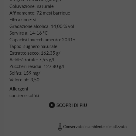
una delicata nota di miele al naso, completata da
Coltivazione: naturale
componenti calde come lo zucchero couleur, le
Affinamento: 72 mesi barrique
mandorle tostate e il burro fuso. Al palato è deciso e
Filtrazione: sì
accattivante, ma mantiene la sua freschezza a ogni
Gradazione alcolica: 14,00 % vol
sorso, con una grande persistenza e una lunghezza
Servire a: 14‑16 °C
Capacità invecchiamento: 2041+
impressionante e indimenticabile. SUPERIORE.DE
Tappo: sughero naturale
Estratto secco: 162,35 g/l
Acidità totale: 7,55 g/l
Zuccheri residui: 127,80 g/l
Solfiti: 159 mg/l
Valore ph: 3,50
Allergeni
contiene solfiti
SCOPRI DI PIÙ
Conservato in ambiente climatizzato