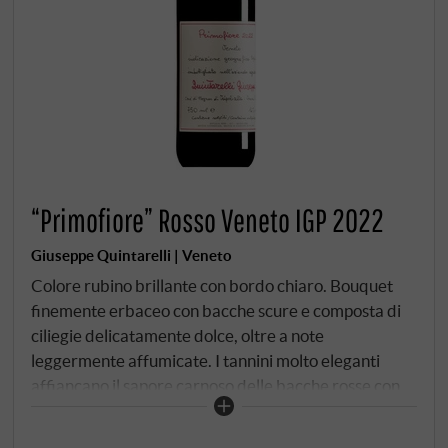
“Primofiore” Rosso Veneto IGP 2022
Giuseppe Quintarelli | Veneto
Colore rubino brillante con bordo chiaro. Bouquet
finemente erbaceo con bacche scure e composta di
ciliegie delicatamente dolce, oltre a note
leggermente affumicate. I tannini molto eleganti
affiancano il sapore carnoso delle bacche rosse con
finezza e consistenza vellutata in un finale complesso
e lungo.
SUPERIORE.DE