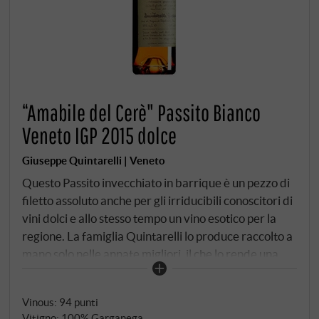
“Amabile del Cerè" Passito Bianco
Veneto IGP 2015 dolce
Giuseppe Quintarelli | Veneto
Questo Passito invecchiato in barrique è un pezzo di
filetto assoluto anche per gli irriducibili conoscitori di
vini dolci e allo stesso tempo un vino esotico per la
regione. La famiglia Quintarelli lo produce raccolto a
mano solo nelle annate migliori, il che lo rende una
vera rarità e la piccola edizione spiega anche, ma non
solo, il suo prezzo. Giallo oro brillante con riflessi
Vinous
:
94 punti
ambrati. Albicocca candita, pesca, buccia d'arancia e
Vitigno: 100% Garganega