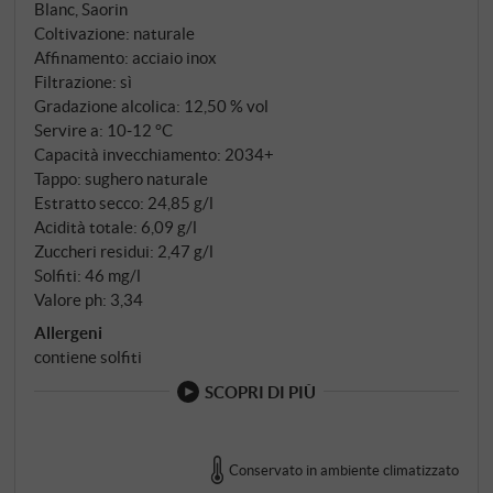
Blanc, Saorin
che conferiscono al vino quella fumosità vulcanica
Coltivazione: naturale
che lo distingue dagli altri vini bianchi veneti. Dopo la
Affinamento: acciaio inox
vendemmia, ha luogo una macerazione a freddo di
Filtrazione: sì
Gradazione alcolica: 12,50 % vol
dodici ore, seguita da una fermentazione a
Servire a: 10‑12 °C
temperatura controllata. L'affinamento avviene in
Capacità invecchiamento: 2034+
acciaio sulle fecce fini, con bâtonnage regolari per
Tappo: sughero naturale
aggiungere consistenza e complessità.
Estratto secco: 24,85 g/l
Acidità totale: 6,09 g/l
Zuccheri residui: 2,47 g/l
Solfiti: 46 mg/l
Valore ph: 3,34
Allergeni
contiene solfiti
SCOPRI DI PIÙ
Conservato in ambiente climatizzato