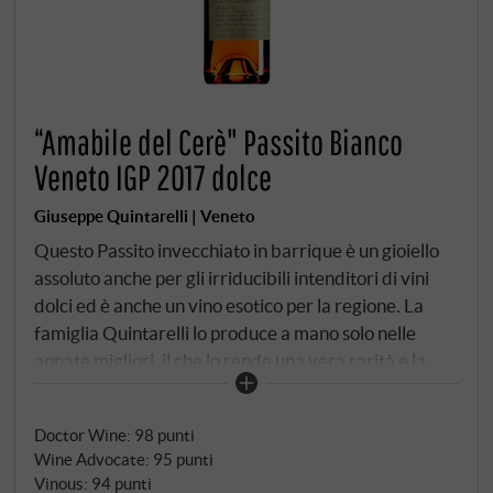
“Amabile del Cerè" Passito Bianco
Veneto IGP 2017 dolce
Giuseppe Quintarelli | Veneto
Questo Passito invecchiato in barrique è un gioiello
assoluto anche per gli irriducibili intenditori di vini
dolci ed è anche un vino esotico per la regione. La
famiglia Quintarelli lo produce a mano solo nelle
annate migliori, il che lo rende una vera rarità e la
piccola produzione spiega anche, ma non solo, il suo
prezzo. Giallo dorato brillante con riflessi ambrati. Al
Doctor Wine
:
98 punti
naso albicocca candita, pesca, buccia d'arancia e una
Wine Advocate
:
95 punti
delicata nota di miele, completata da componenti
Vinous
:
94 punti