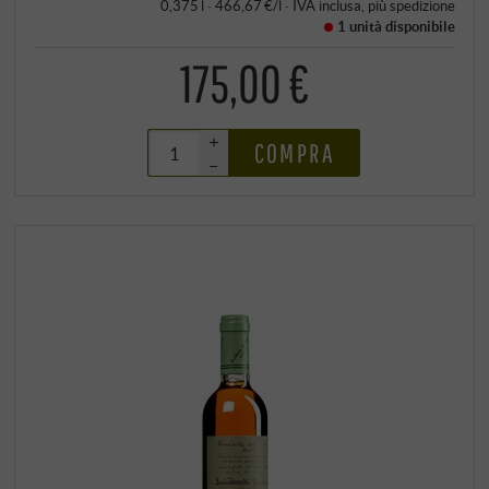
0,375 l · 466,67 €/l
·
IVA inclusa
, più
spedizione
1 unità
disponibile
175,00 €
+
COMPRA
–