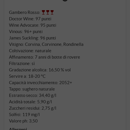
dell'uva sultanina essiccata. Al palato, questa infinita
Gambero Rosso
:
profondità è abbinata a un'eleganza e a una finezza
Doctor Wine
:
97 punti
che solo la famiglia Quintarelli sa padroneggiare. Un
Wine Advocate
:
95 punti
vino rosso di un mondo migliore, dove si desidera
Vinous
:
96+ punti
soffermarsi più a lungo! SUPERIORE.DE
James Suckling
:
96 punti
Vitigno: Corvina, Corvinone, Rondinella
Coltivazione: naturale
Affinamento: 7 anni di botte di rovere
Filtrazione: sì
Gradazione alcolica: 16,50 % vol
Servire a: 18‑20 °C
Capacità invecchiamento: 2052+
Tappo: sughero naturale
Estratto secco: 34,40 g/l
Acidità totale: 5,90 g/l
Zuccheri residui: 2,75 g/l
Solfiti: 119 mg/l
Valore ph: 3,50
Allergeni