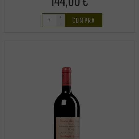
144,00 €
+
COMPRA
–