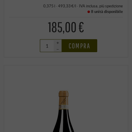
0,375 l · 493,33 €/l
·
IVA inclusa
, più
spedizione
8 unità
disponibile
185,00 €
+
COMPRA
–