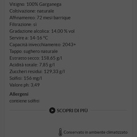
calde come zucchero couleur, mandorle tostate e
Vitigno: 100% Garganega
burro fuso. Al palato è deciso e avvolgente, ma
Coltivazione: naturale
mantiene la sua freschezza a ogni sorso e ha una
Affinamento: 72 mesi barrique
grande persistenza e una lunghezza impressionante
Filtrazione: sì
Gradazione alcolica: 14,00 % vol
e indimenticabile. SUPERIORE.DE
Servire a: 14‑16 °C
Capacità invecchiamento: 2043+
Tappo: sughero naturale
Estratto secco: 158,65 g/l
Acidità totale: 7,85 g/l
Zuccheri residui: 129,33 g/l
Solfiti: 156 mg/l
Valore ph: 3,49
Allergeni
contiene solfiti
SCOPRI DI PIÙ
Conservato in ambiente climatizzato