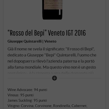
“Rosso del Bepi” Veneto IGT 2016
Giuseppe Quintarelli | Veneto
Già il nome ne svela il significato: "Il rosso di Bepi",
dedicato a Giuseppe "Bepi" Quintarelli, l'uomo che
nel dopoguerra rilevò l'azienda paterna e la portò
alla fama mondiale. Ma questo vino non è un gesto
nostalgico – è la risposta a una delle domande più
difficili della viticoltura: cosa fa un perfezionista in un
anno in cui la natura non dà abbastanza per un
Wine Advocate
:
94 punti
Amarone? Il 2016 è stato un anno di questo tipo.
Vinous
:
95 punti
Condizioni più fresche, maturazione esigente – non
James Suckling
:
95 punti
un'annata da Amarone per gli standard intransigenti
Vitigno: Corvina, Corvinone, Rondinella, Cabernet,