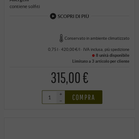
contiene solfiti
SCOPRI DI PIÙ
Conservato in ambiente climatizzato
0,75 l · 420,00 €/l
·
IVA inclusa
, più
spedizione
8 unità
disponibile
Limitato a 3 articolo per cliente
315,00 €
+
COMPRA
–