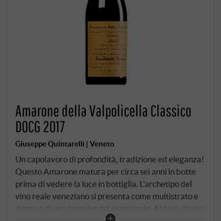
Amarone della Valpolicella Classico
DOCG 2017
Giuseppe Quintarelli | Veneto
Un capolavoro di profondità, tradizione ed eleganza!
Questo Amarone matura per circa sei anni in botte
prima di vedere la luce in bottiglia. L'archetipo del
vino reale veneziano si presenta come multistrato e
denso e di una complessità magistrale. Al naso, frutta
secca, datteri, noci, note terrose e i fini sapori