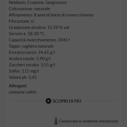
di Quintarelli. Così la famiglia ha vinificato il Rosso
Nebbiolo, Croatina, Sangiovese
del Bepi, quel vino raro che si produce solo in queste
Coltivazione: naturale
annate e che dimostra cosa i grandi produttori
Affinamento: 8 anni di botte di rovere sloveno
Filtrazione: sì
possono ottenere con pazienza e maestria, anche da
Gradazione alcolica: 15,50 % vol
vendemmie difficili. Le uve – 55% Corvina e
Servire a: 18‑20 °C
Corvinone, 30% Rondinella, 15% Cabernet
Capacità invecchiamento: 2045+
Sauvignon, Nebbiolo, Croatina e Sangiovese –
Tappo: sughero naturale
vengono appassite come per l'Amarone. Venti giorni
Estratto secco: 34,65 g/l
di macerazione, seguiti da 45 giorni di lenta
Acidità totale: 5,90 g/l
fermentazione. Seguono 84 mesi in grandi botti di
Zuccheri residui: 3,55 g/l
Solfiti: 115 mg/l
rovere di Slavonia, sette anni di pazienza.
Valore ph: 3,45
Allergeni
contiene solfiti
SCOPRI DI PIÙ
Conservato in ambiente climatizzato