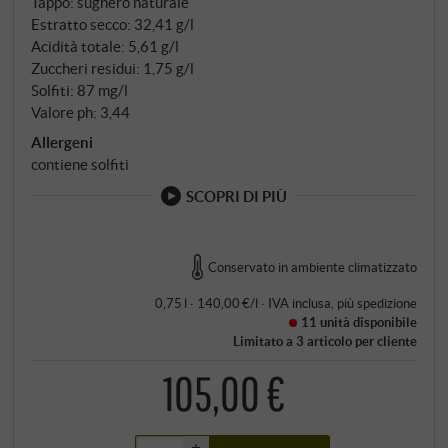
Tappo: sughero naturale
grandi botti di rovere di Slavonia. Quintarelli mette
Estratto secco: 32,41 g/l
in commercio i suoi vini solo quando sono veramente
Acidità totale: 5,61 g/l
pronti – mai prima.
Zuccheri residui: 1,75 g/l
Solfiti: 87 mg/l
Valore ph: 3,44
Allergeni
contiene solfiti
SCOPRI DI PIÙ
Conservato in ambiente climatizzato
0,75 l · 140,00 €/l
·
IVA inclusa
, più
spedizione
11 unità
disponibile
Limitato a 3 articolo per cliente
105,00 €
+