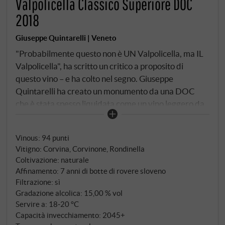
Valpolicella Classico Superiore DOC
2018
Giuseppe Quintarelli | Veneto
"Probabilmente questo non è UN Valpolicella, ma IL
Valpolicella", ha scritto un critico a proposito di
questo vino – e ha colto nel segno. Giuseppe
Quintarelli ha creato un monumento da una DOC
che è stata spesso liquidata come un vino leggero da
tutti i giorni. Il suo metodo è radicale: metà delle uve
– corvina, Rondinella e Corvinone provenienti dai
Vinous
:
94 punti
vigneti di Negrar – in casse di legno per due mesi,
Vitigno: Corvina, Corvinone, Rondinella
come per l'Amarone. L'altra metà viene lavorata
Coltivazione: naturale
fresca. Dopo la vendemmia, si effettua una
Affinamento: 7 anni di botte di rovere sloveno
macerazione di tre giorni con lieviti selvatici, poi il
Filtrazione: sì
vino riposa sulle fecce fini e subisce una seconda
Gradazione alcolica: 15,00 % vol
fermentazione. Segue una pazienza che oggi sembra
Servire a: 18‑20 °C
Capacità invecchiamento: 2045+
quasi dimenticata: sei anni di invecchiamento in