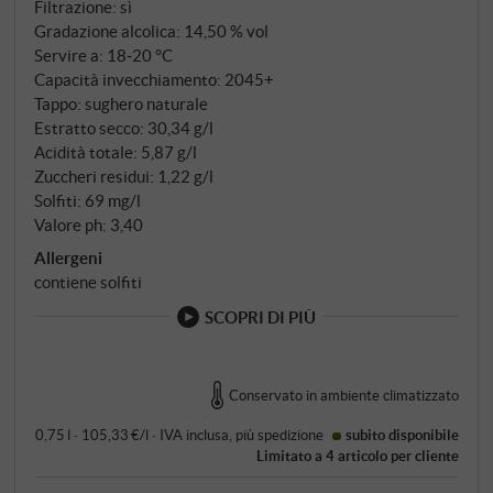
Filtrazione: sì
Gradazione alcolica: 14,50 % vol
Servire a: 18‑20 °C
Capacità invecchiamento: 2045+
Tappo: sughero naturale
Estratto secco: 30,34 g/l
Acidità totale: 5,87 g/l
Zuccheri residui: 1,22 g/l
Solfiti: 69 mg/l
Valore ph: 3,40
Allergeni
contiene solfiti
SCOPRI DI PIÙ
Conservato in ambiente climatizzato
0,75 l · 105,33 €/l
·
IVA inclusa
, più
spedizione
subito disponibile
Limitato a 4 articolo per cliente