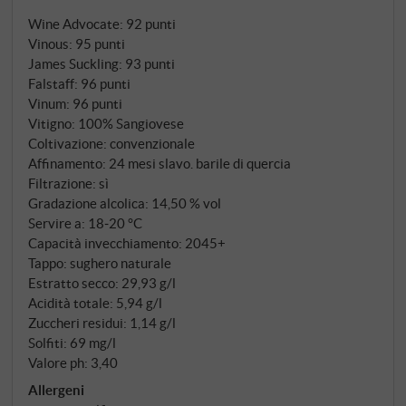
in qualità di maestro di cantina de Il Poggione, ha
Wine Advocate
:
92 punti
dato forma a uno degli indirizzi più famosi della
Vinous
:
95 punti
denominazione – ed è tuttora considerato uno dei
James Suckling
:
93 punti
padri fondatori del Brunello moderno. Selezionò i
Falstaff
:
96 punti
propri cloni di Sangiovese, stabilì nuovi standard
Vinum
:
96 punti
qualitativi e divenne un modello per un'intera
Vitigno: 100% Sangiovese
generazione. Nel 1980, alla fine di quest'epoca,
Coltivazione: convenzionale
Affinamento: 24 mesi slavo. barile di quercia
acquistò il Podere Pian di Conte – un'antica tenuta
Filtrazione: sì
con una torre rotonda che domina la Val d'Orcia – e
Gradazione alcolica: 14,50 % vol
iniziò a produrre il suo Brunello. Pierluigi morì nel
Servire a: 18‑20 °C
1999. Da allora, il nipote Riccardo gestisce l'azienda
Capacità invecchiamento: 2045+
con la stessa tenacia, con la consulenza di Carlo
Tappo: sughero naturale
Ferrini e con la consapevolezza che questi terreni,
Estratto secco: 29,93 g/l
composti da terriccio sabbioso, argilla e galestro,
Acidità totale: 5,94 g/l
Zuccheri residui: 1,14 g/l
hanno qualcosa di speciale.
Solfiti: 69 mg/l
Valore ph: 3,40
Allergeni