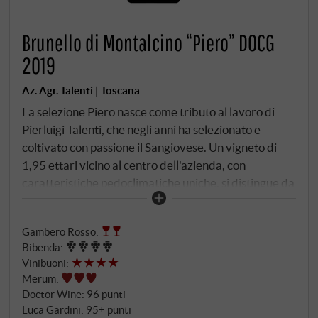
Brunello di Montalcino “Piero” DOCG
2019
Az. Agr. Talenti | Toscana
La selezione Piero nasce come tributo al lavoro di
Pierluigi Talenti, che negli anni ha selezionato e
coltivato con passione il Sangiovese. Un vigneto di
1,95 ettari vicino al centro dell'azienda, con
caratteristiche pedoclimatiche uniche, si distingue da
tutti gli altri vigneti per la sua costante qualità. Il
terreno, in leggera pendenza, è circondato da boschi
Gambero Rosso
:
ricchi di marna, con un'esposizione a sud-est ad
Bibenda
:
un'altitudine di 410 metri sul livello del mare, dove
Vinibuoni
:
Pierluigi ha perseguito e coltivato la sua personale
Merum
:
selezione di cloni negli anni Settanta. È un vino dal
Doctor Wine
:
96 punti
carattere intenso e persistente, dal colore rosso
Luca Gardini
:
95+ punti