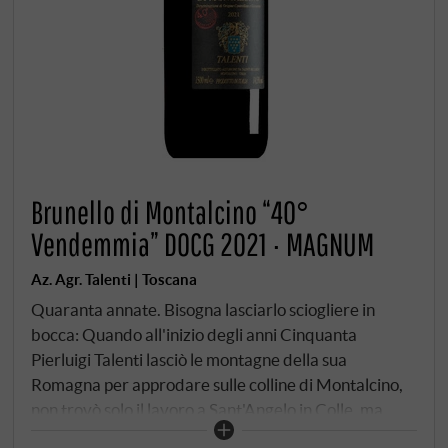
Brunello di Montalcino “40°
Vendemmia” DOCG 2021 · MAGNUM
Az. Agr. Talenti | Toscana
Quaranta annate. Bisogna lasciarlo sciogliere in
bocca: Quando all'inizio degli anni Cinquanta
Pierluigi Talenti lasciò le montagne della sua
Romagna per approdare sulle colline di Montalcino,
non trovò solo il lavoro a Sant'Angelo in Colle, ma
anche il lavoro della sua vita. Per oltre quattro