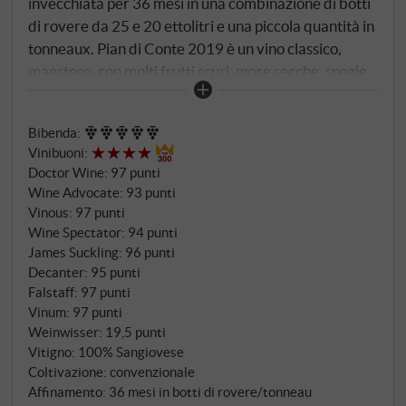
invecchiata per 36 mesi in una combinazione di botti
di rovere da 25 e 20 ettolitri e una piccola quantità in
tonneaux. Pian di Conte 2019 è un vino classico,
maestoso, con molti frutti scuri, more secche, spezie,
tabacco ed erbe mentolate. Il palato è lucido ed
elegante con prugne dolci, ciliegie e more all'attacco.
Bibenda
:
Queste sfumature di frutta dolce sono seguite da
Vinibuoni
:
aromi speziati di legno di cedro e falò, oltre a tannini
Doctor Wine
:
97 punti
fini e a una profondità quasi infinita. SUPERIORE.DE
Wine Advocate
:
93 punti
Vinous
:
97 punti
Wine Spectator
:
94 punti
James Suckling
:
96 punti
Decanter
:
95 punti
Falstaff
:
97 punti
Vinum
:
97 punti
Weinwisser
:
19,5 punti
Vitigno: 100% Sangiovese
Coltivazione: convenzionale
Affinamento: 36 mesi in botti di rovere/tonneau