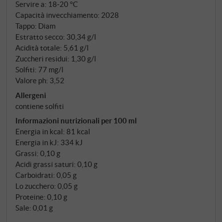
corposo, con tannini rotondi e una succosa
Servire a: 18‑20 °C
freschezza nel finale – un toscano senza
Capacità invecchiamento: 2028
Tappo: Diam
complicazioni che non può negare la firma di una
Estratto secco: 30,34 g/l
grande casa di Brunello. SUPERIORE.DE
Acidità totale: 5,61 g/l
Zuccheri residui: 1,30 g/l
Solfiti: 77 mg/l
Valore ph: 3,52
Allergeni
contiene solfiti
Informazioni nutrizionali per 100 ml
Energia in kcal: 81 kcal
Energia in kJ: 334 kJ
Grassi: 0,10 g
Acidi grassi saturi: 0,10 g
Carboidrati: 0,05 g
Lo zucchero: 0,05 g
Proteine: 0,10 g
Sale: 0,01 g