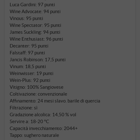
sua personale selezione clonale negli anni Settanta. È
Luca Gardini
:
97 punti
un vino dal carattere intenso e persistente, dal colore
Wine Advocate
:
94 punti
rubino, dai tannini fini ed eleganti. Dopo un
Vinous
:
95 punti
affinamento in tonneaux per almeno 24 mesi, viene
Wine Spectator
:
95 punti
James Suckling
:
94 punti
imbottigliato fino all'immissione sul mercato.
Wine Enthusiast
:
96 punti
SUPERIORE.DE
Decanter
:
95 punti
Falstaff
:
97 punti
Jancis Robinson
:
17,5 punti
Vinum
:
18,5 punti
Weinwisser
:
19 punti
Wein-Plus
:
92 punti
Vitigno: 100% Sangiovese
Coltivazione: convenzionale
Affinamento: 24 mesi slavo. barile di quercia
Filtrazione: sì
Gradazione alcolica: 14,50 % vol
Servire a: 18‑20 °C
Capacità invecchiamento: 2044+
Tappo: sughero naturale