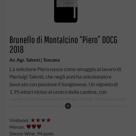
Brunello di Montalcino “Piero” DOCG
2018
Az. Agr. Talenti | Toscana
La selezione Piero nasce come omaggio al lavoro di
Pierluigi Talenti, che negli anni ha selezionato e
lavorato con passione il Sangiovese. Un vigneto di
1,95 ettari vicino al centro della cantina, con
caratteristiche pedoclimatiche uniche, si distingue da
tutti gli altri vigneti per la sua costante qualità. Il
terreno in leggera pendenza è circondato da boschi
Vinibuoni
:
ricchi di marna, con esposizione a sud-est a 410 metri
Merum
:
di altitudine, dove Pierluigi ha seguito e coltivato la
Doctor Wine
:
94 punti