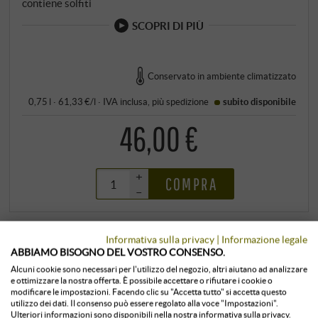
contiene solfiti
SCOPRI DI PIÙ
Conservato in ambiente climatizzato
0,75 l · 61,33 €/l
·
IVA inclusa
, più
spedizione
subito disponibile
46,00 €
+
COMPRA
–
Informativa sulla privacy
|
Informazione legale
ABBIAMO BISOGNO DEL VOSTRO CONSENSO.
Alcuni cookie sono necessari per l'utilizzo del negozio, altri aiutano ad analizzare
e ottimizzare la nostra offerta. È possibile accettare o rifiutare i cookie o
modificare le impostazioni. Facendo clic su "Accetta tutto" si accetta questo
utilizzo dei dati. Il consenso può essere regolato alla voce "Impostazioni".
Ulteriori informazioni sono disponibili nella nostra informativa sulla privacy.