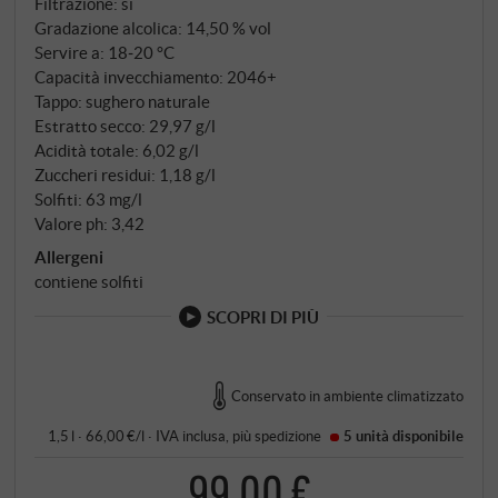
Filtrazione: sì
Gradazione alcolica: 14,50 % vol
Servire a: 18‑20 °C
Capacità invecchiamento: 2046+
Tappo: sughero naturale
Estratto secco: 29,97 g/l
Acidità totale: 6,02 g/l
Zuccheri residui: 1,18 g/l
Solfiti: 63 mg/l
Valore ph: 3,42
Allergeni
contiene solfiti
SCOPRI DI PIÙ
Conservato in ambiente climatizzato
1,5 l · 66,00 €/l
·
IVA inclusa
, più
spedizione
5 unità
disponibile
99,00 €