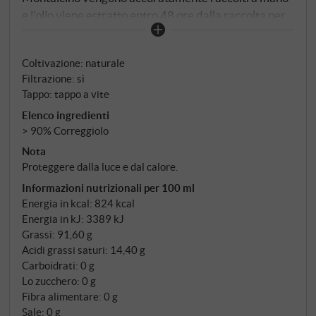
e l'olio viene estratto entro 48 ore dalla raccolta per
ottimizzare le caratteristiche qualitative del
prodotto in bottiglia. Il colore è di un bel verde con
Coltivazione: naturale
riflessi dorati, il sapore è fruttato e intenso con note
Filtrazione: sì
speziate di carciofo, pomodoro ed erbe aromatiche.
Tappo: tappo a vite
Al palato è leggermente sapido con un finale
Elenco ingredienti
meravigliosamente amaro. SUPERIORE.DE
> 90% Correggiolo
Nota
Proteggere dalla luce e dal calore.
Informazioni nutrizionali per 100 ml
Energia in kcal: 824 kcal
Energia in kJ: 3389 kJ
Grassi: 91,60 g
Acidi grassi saturi: 14,40 g
Carboidrati: 0 g
Lo zucchero: 0 g
Fibra alimentare: 0 g
Sale: 0 g