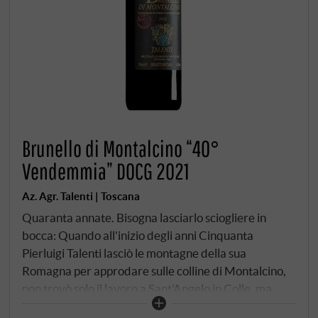
Brunello di Montalcino “40°
Vendemmia” DOCG 2021
Az. Agr. Talenti | Toscana
Quaranta annate. Bisogna lasciarlo sciogliere in
bocca: Quando all'inizio degli anni Cinquanta
Pierluigi Talenti lasciò le montagne della sua
Romagna per approdare sulle colline di Montalcino,
non trovò solo il lavoro a Sant'Angelo in Colle, ma
anche il lavoro della sua vita. Per oltre quarant'anni,