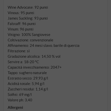
decenni, in qualità di maestro di cantina de Il
Wine Advocate
:
92 punti
Poggione, ha plasmato uno degli indirizzi più famosi
Vinous
:
95 punti
della denominazione – ed è tuttora considerato uno
James Suckling
:
93 punti
dei padri fondatori del Brunello moderno. Selezionò i
Falstaff
:
96 punti
propri cloni di Sangiovese, stabilì nuovi standard
Vinum
:
96 punti
qualitativi e divenne un modello per un'intera
Vitigno: 100% Sangiovese
generazione. Nel 1980, alla fine di quest'epoca,
Coltivazione: convenzionale
Affinamento: 24 mesi slavo. barile di quercia
acquistò il Podere Pian di Conte – un'antica tenuta
Filtrazione: sì
con una torre rotonda che domina la Val d'Orcia – e
Gradazione alcolica: 14,50 % vol
iniziò a produrre il suo Brunello. Pierluigi morì nel
Servire a: 18‑20 °C
1999. Da allora, il nipote Riccardo gestisce l'azienda
Capacità invecchiamento: 2047+
con la stessa tenacia, con la consulenza di Carlo
Tappo: sughero naturale
Ferrini e con la consapevolezza che questi terreni,
Estratto secco: 29,93 g/l
composti da terriccio sabbioso, argilla e galestro,
Acidità totale: 5,94 g/l
Zuccheri residui: 1,14 g/l
hanno qualcosa di speciale.
Solfiti: 69 mg/l
Valore ph: 3,40
Allergeni