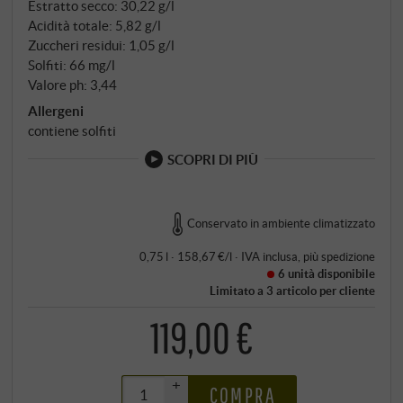
Estratto secco: 30,22 g/l
Acidità totale: 5,82 g/l
Zuccheri residui: 1,05 g/l
Solfiti: 66 mg/l
Valore ph: 3,44
Allergeni
contiene solfiti
SCOPRI DI PIÙ
Conservato in ambiente climatizzato
0,75 l · 158,67 €/l
·
IVA inclusa
, più
spedizione
6 unità
disponibile
Limitato a 3 articolo per cliente
119,00 €
+
COMPRA