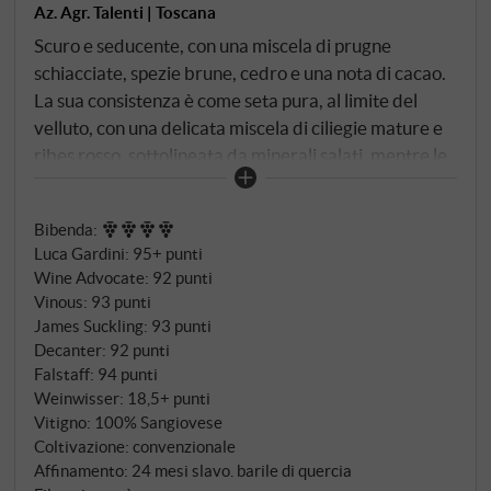
Az. Agr. Talenti | Toscana
Scuro e seducente, con una miscela di prugne
schiacciate, spezie brune, cedro e una nota di cacao.
La sua consistenza è come seta pura, al limite del
velluto, con una delicata miscela di ciliegie mature e
ribes rosso, sottolineata da minerali salati, mentre le
note di agrumi contrastano verso la fine. Una rete di
tannini fini attraversa il finale, creando una delicata
Bibenda
:
trama che bilancia le erbe balsamiche e un accenno
Luca Gardini
:
95+ punti
di moka, mentre i fiori blu e viola svaniscono
Wine Advocate
:
92 punti
lentamente. SUPERIORE.DE
Vinous
:
93 punti
James Suckling
:
93 punti
Decanter
:
92 punti
Falstaff
:
94 punti
Weinwisser
:
18,5+ punti
Vitigno: 100% Sangiovese
Coltivazione: convenzionale
Affinamento: 24 mesi slavo. barile di quercia