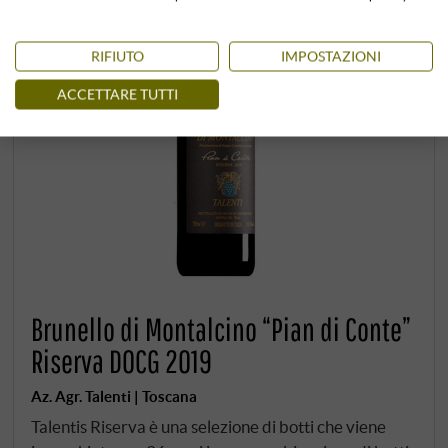
RIFIUTO
IMPOSTAZIONI
ACCETTARE TUTTI
Brunello di Montalcino “Pian di Conte”
Riserva DOCG 2019
Az. Agr. Talenti | Toscana
Talentis Riserva è una selezione di botti che viene