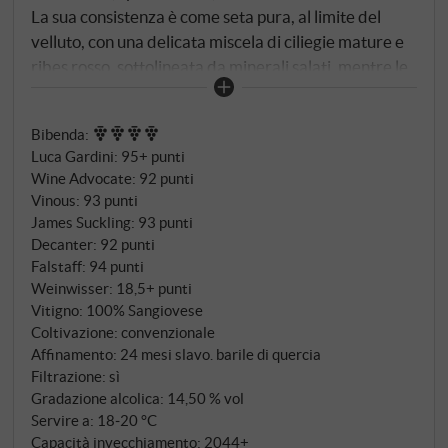
La sua consistenza è come seta pura, al limite del
velluto, con una delicata miscela di ciliegie mature e
ribes rosso, sottolineata da minerali salati, mentre le
note di agrumi contrastano verso la fine. Una rete di
tannini fini attraversa il finale, creando una delicata
Bibenda
:
trama che bilancia erbe balsamiche e un accenno di
Luca Gardini
:
95+ punti
moka, mentre i fiori blu e viola svaniscono
Wine Advocate
:
92 punti
lentamente. SUPERIORE.DE
Vinous
:
93 punti
James Suckling
:
93 punti
Decanter
:
92 punti
Falstaff
:
94 punti
Weinwisser
:
18,5+ punti
Vitigno: 100% Sangiovese
Coltivazione: convenzionale
Affinamento: 24 mesi slavo. barile di quercia
Filtrazione: sì
Gradazione alcolica: 14,50 % vol
Servire a: 18‑20 °C
Capacità invecchiamento: 2044+