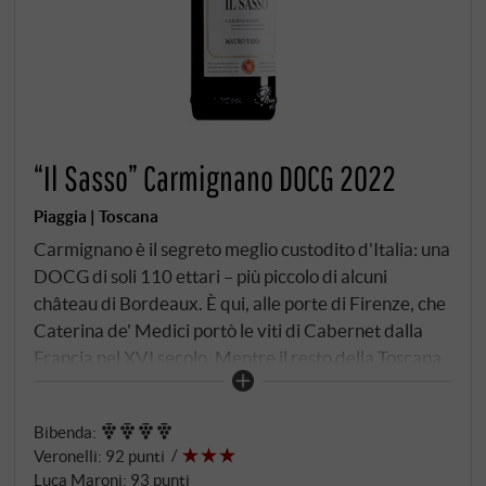
“Il Sasso” Carmignano DOCG 2022
Piaggia | Toscana
Carmignano è il segreto meglio custodito d'Italia: una
DOCG di soli 110 ettari – più piccolo di alcuni
château di Bordeaux. È qui, alle porte di Firenze, che
Caterina de' Medici portò le viti di Cabernet dalla
Francia nel XVI secolo. Mentre il resto della Toscana
inventò i Super Tuscan secoli dopo, Carmignano
aveva già raggiunto da tempo il suo obiettivo. Il Sasso
Bibenda
:
proviene dall'omonimo cru a Santa Cristina a
Veronelli
:
92 punti
Mezzana: due ettari e mezzo, viti di trent'anni, argilla
Luca Maroni
:
93 punti