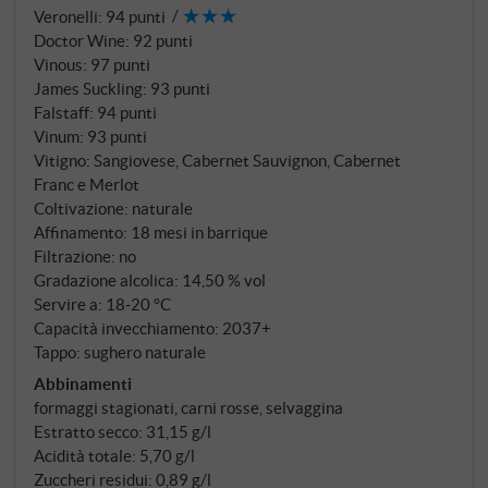
afferma lentamente. Finisce lungo con uno strato di
Veronelli
:
94 punti
tannini dolci e aromi balsamici di ciliegia. La sua
Doctor Wine
:
92 punti
finezza e il suo equilibrio sono già sorprendenti in
Vinous
:
97 punti
giovane età, e il meglio arriverà solo tra qualche
James Suckling
:
93 punti
anno. SUPERIORE.DE
Falstaff
:
94 punti
Vinum
:
93 punti
Vitigno: Sangiovese, Cabernet Sauvignon, Cabernet
Franc e Merlot
Coltivazione: naturale
Affinamento: 18 mesi in barrique
Filtrazione: no
Gradazione alcolica: 14,50 % vol
Servire a: 18‑20 °C
Capacità invecchiamento: 2037+
Tappo: sughero naturale
Abbinamenti
formaggi stagionati, carni rosse, selvaggina
Estratto secco: 31,15 g/l
Acidità totale: 5,70 g/l
Zuccheri residui: 0,89 g/l