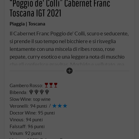
“Poggio de' Colli” Cabernet Franc
Toscana IGT 2021
Piaggia | Toscana
Il Cabernet Franc Poggio de' Colli, scuro e seducente,
si prende il suo tempo nel bicchiere e si risveglia
lentamente con una miscela di ribes rosso, rose
pepate, curry esotico e una leggera nota di muschio
che gli conferisce gravitas. Morbido e vellutato, ma
raffinato. Al palato è aristocratico e fresco, con una
potente ondata di frutti di lampone aspro che
Gambero Rosso
:
alimenta il palato con spezie sapide e note minerali.
Bibenda
:
Lascia uno strato di tannini fini e un accenno di
Slow Wine
:
top wine
concentrazione di frutti di bosco sul finale, che si
Veronelli
:
94 punti
assottiglia sapido, lungo e perfettamente equilibrato.
Doctor Wine
:
95 punti
Un vino radioso che rivelerà tutta la sua bellezza solo
Vinous
:
94 punti
tra qualche anno. SUPERIORE.DE
Falstaff
:
96 punti
Vinum
:
92 punti