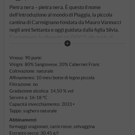
Pietra nera – pietra nera. È questo il nome
dell'introduzione al mondo di Piaggia, la piccola
cantina di Carmignano fondata da Mauro Vannucci
negli anni Settanta e oggi guidata dalla figlia Silvia.
Carmignano, la dimenticata DOCG alle porte di
Firenze, dove il Cabernet è ammesso in uvaggio fin
dall'epoca medicea – secoli prima che venissero
Vinous
:
90 punti
inventati i Super Tuscan. Il Pietranera testimonia
Vitigni: 80% Sangiovese, 20% Cabernet Franc
questa tradizione in formato ridotto: 80%
Coltivazione: naturale
Sangiovese, 20% Cabernet Franc. Fermentato con
Affinamento: 10 mesi botte di legno piccola
lieviti naturali, diciotto o venti giorni sulle bucce, poi
Filtrazione: no
solo tre mesi in barrique usate – quanto basta per
Gradazione alcolica: 14,50 % vol
smussare gli angoli, non abbastanza per far sentire il
Servire a: 16‑18 °C
Capacità invecchiamento: 2031+
sapore del legno.
Tappo: sughero naturale
Abbinamenti
formaggi stagionati, carni rosse, selvaggina
Estratto secco: 30,45 g/l