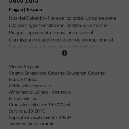
Piaggia | Toscana
Uva dei Colombi – l'uva dei colombi. Un nome come
una poesia, per un vino che incarna tutto ciò che
Piaggia rappresenta. E cosa può essere il
Carmignano quando non si scende a compromessi.
Le uve provengono dal vigneto fondatore:
l'appezzamento di Poggio a Caiano che Mauro
Vannucci piantò nel 1972, quando costruì qui la sua
Vinous
:
96 punti
casa e vide i pendii sovrastanti. Era convinto che
Vitigno: Sangiovese, Cabernet Sauvignon, Cabernet
questa esposizione, questo terreno – argilloso e
Franc e Merlot
galestro, permeabile e calcareo – era destinato a
Coltivazione: naturale
grandi vini. Cinquant'anni dopo, le viti gli danno
Affinamento: 18 mesi in barrique
ragione. 70% Sangiovese, 20% Cabernet Franc, 10%
Filtrazione: no
Merlot. Ogni varietà viene vendemmiata
Gradazione alcolica: 14,50 % vol
Servire a: 18‑20 °C
separatamente, fermentata separatamente – con
Capacità invecchiamento: 2038+
lieviti naturali, da diciotto a ventotto giorni sulle
Tappo: sughero naturale
bucce. La fermentazione malolattica avviene già