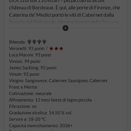
DOCG di soli 110 ettari – più piccolo di alcuni
château di Bordeaux. È qui, alle porte di Firenze, che
Caterina de' Medici portò le viti di Cabernet dalla
Francia nel XVI secolo. Mentre il resto della Toscana
inventò i Super Tuscan secoli dopo, Carmignano
aveva già raggiunto da tempo il suo obiettivo. Il Sasso
Bibenda
:
proviene dall'omonimo cru a Santa Cristina a
Veronelli
:
92 punti
Mezzana: due ettari e mezzo, viti di trent'anni, argilla
Luca Maroni
:
93 punti
e galestro a 250 metri di altitudine. Il 70% di
Vinous
:
94 punti
Sangiovese, più Cabernet Sauvignon, Merlot e un
James Suckling
:
92 punti
tocco di Cabernet Franc – la classica formula del
Vinum
:
92 punti
Carmignano nello stile di Silvia Vannucci.
Vitigno: Sangiovese, Cabernet Sauvignon, Cabernet
Franc e Merlot
Fermentazione con lieviti naturali, quasi tre
Coltivazione: naturale
settimane di permanenza sulle bucce, poi dodici mesi
Affinamento: 12 mesi botte di legno piccola
in barrique francesi usate – nessun legno nuovo, nulla
Filtrazione: no
deve distrarre dal terroir. Imbottigliato non filtrato e
Gradazione alcolica: 14,50 % vol
affinato in bottiglia per altri sei mesi.
Servire a: 18‑20 °C
Capacità invecchiamento: 2036+