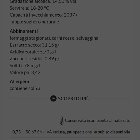
Gradazione alcolica: 14,50 % vol
Servire a: 18‑20 °C
Capacità invecchiamento: 2037+
Tappo: sughero naturale
Abbinamenti
formaggi stagionati, carni rosse, selvaggina
Estratto secco: 31,15 g/l
Acidità totale: 5,70 g/l
Zuccheri residui: 0,89 g/l
Solfiti: 78 mg/l
Valore ph: 3,42
Allergeni
contiene solfiti
SCOPRI DI PIÙ
Conservato in ambiente climatizzato
0,75 l · 50,67 €/l
·
IVA inclusa
, più
spedizione
subito disponibile