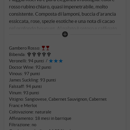
rosso rubino chiaro, quasi impenetrabile, molto
consistente. Composta di lamponi, buccia d'arancia
essiccata, rose, spezie esotiche e una nota di cacao
nel profondo bouquet. Al palato è setoso e raffinato,
con note di viola, frutta rossa e nera matura in rapida
successione. La sua vivace acidità mantiene una
Gambero Rosso
:
finezza eccezionale, anche se il frutto primario si
Bibenda
:
afferma lentamente. Finisce lungo con uno strato di
Veronelli
:
94 punti
tannini dolci e aromi balsamici di ciliegia. La sua
Doctor Wine
:
92 punti
finezza e il suo equilibrio sono già sorprendenti in
Vinous
:
97 punti
giovane età, e il meglio arriverà solo tra qualche
James Suckling
:
93 punti
anno. SUPERIORE.DE
Falstaff
:
94 punti
Vinum
:
93 punti
Vitigno: Sangiovese, Cabernet Sauvignon, Cabernet
Franc e Merlot
Coltivazione: naturale
Affinamento: 18 mesi in barrique
Filtrazione: no