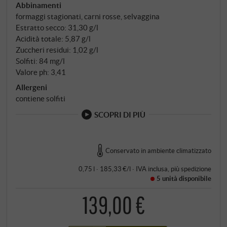
Abbinamenti
nelle barrique: cento per cento rovere francese
formaggi stagionati, carni rosse, selvaggina
nuovo, per trentasei mesi. Seguono altri dodici mesi
Estratto secco: 31,30 g/l
di affinamento in bottiglia prima che il vino lasci la
Acidità totale: 5,87 g/l
cantina. Per ogni annata vengono prodotte solo un
Zuccheri residui: 1,02 g/l
migliaio di bottiglie.
Solfiti: 84 mg/l
Valore ph: 3,41
Allergeni
contiene solfiti
SCOPRI DI PIÙ
Conservato in ambiente climatizzato
0,75 l · 185,33 €/l
·
IVA inclusa
, più
spedizione
5 unità
disponibile
139,00 €