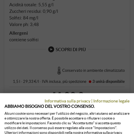
Acidità totale: 5,55 g/l
Zuccheri residui: 0,90 g/l
Solfiti: 84 mg/l
Valore ph: 3,48
Allergeni
contiene solfiti
SCOPRI DI PIÙ
Conservato in ambiente climatizzato
1,5 l · 29,33 €/l
·
IVA inclusa
, più
spedizione
3 unità
disponibile
44,00 €
Informativa sulla privacy
|
Informazione legale
ABBIAMO BISOGNO DEL VOSTRO CONSENSO.
+
Alcuni cookie sono necessari per l'utilizzo del negozio, altri aiutano ad analizzare
COMPRA
–
e ottimizzare la nostra offerta. È possibile accettare o rifiutare i cookie o
modificare le impostazioni. Facendo clic su "Accetta tutto" si accetta questo
utilizzo dei dati. Il consenso può essere regolato alla voce "Impostazioni".
Ulteriori informazioni sono disponibili nella nostra informativa sulla privacy.