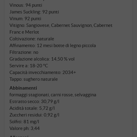
e galestro a 250 metri di altitudine. Il 70% di
Vinous
:
94 punti
Sangiovese, più Cabernet Sauvignon, Merlot e un
James Suckling
:
92 punti
tocco di Cabernet Franc – la classica formula del
Vinum
:
92 punti
Carmignano nello stile di Silvia Vannucci.
Vitigno: Sangiovese, Cabernet Sauvignon, Cabernet
Franc e Merlot
Fermentazione con lieviti naturali, quasi tre
Coltivazione: naturale
settimane di permanenza sulle bucce, poi dodici mesi
Affinamento: 12 mesi botte di legno piccola
in barrique francesi usate – nessun legno nuovo, nulla
Filtrazione: no
deve distrarre dal terroir. Imbottigliato non filtrato e
Gradazione alcolica: 14,50 % vol
affinato in bottiglia per altri sei mesi.
Servire a: 18‑20 °C
Capacità invecchiamento: 2034+
Tappo: sughero naturale
Abbinamenti
formaggi stagionati, carni rosse, selvaggina
Estratto secco: 30,79 g/l
Acidità totale: 5,72 g/l
Zuccheri residui: 0,92 g/l
Solfiti: 81 mg/l
Valore ph: 3,44