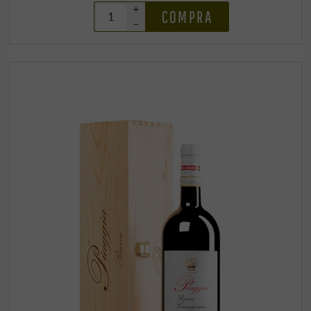
+
COMPRA
–