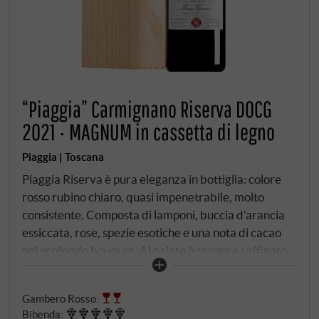
“Piaggia” Carmignano Riserva DOCG
2021 · MAGNUM in cassetta di legno
Piaggia | Toscana
Piaggia Riserva è pura eleganza in bottiglia: colore
rosso rubino chiaro, quasi impenetrabile, molto
consistente. Composta di lamponi, buccia d'arancia
essiccata, rose, spezie esotiche e una nota di cacao
nel profondo bouquet. Al palato è setoso e raffinato,
con note di viola, frutta rossa e nera matura in rapida
successione. La sua vivace acidità mantiene una
Gambero Rosso
:
finezza eccezionale, anche se il frutto primario si
Bibenda
: