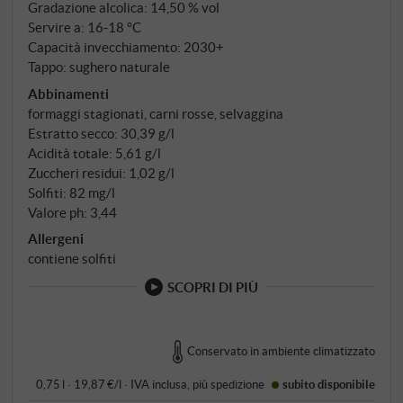
solo tre mesi in barrique usate – quanto basta per
Gradazione alcolica: 14,50 % vol
smussare gli angoli, non abbastanza per far sentire il
Servire a: 16‑18 °C
Capacità invecchiamento: 2030+
sapore del legno.
Tappo: sughero naturale
Abbinamenti
formaggi stagionati, carni rosse, selvaggina
Estratto secco: 30,39 g/l
Acidità totale: 5,61 g/l
Zuccheri residui: 1,02 g/l
Solfiti: 82 mg/l
Valore ph: 3,44
Allergeni
contiene solfiti
SCOPRI DI PIÙ
Conservato in ambiente climatizzato
0,75 l · 19,87 €/l
·
IVA inclusa
, più
spedizione
subito disponibile