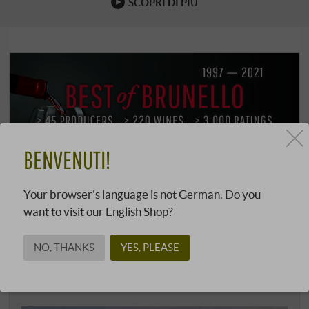
SCOPRI DI PIÙ
BENVENUTI!
Your browser's language is not German. Do you
SUI VITICOLTORI
want to visit our English Shop?
LE CHIUSE
NO, THANKS
YES, PLEASE
TOSCANA | MONTALCINO