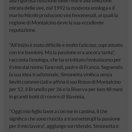
alla rigorosa riduzione delle rese e alla selezione
mirata delle uve, dal 1992 la modesta enologa e il
marito Nicolò producono vini fenomenali, ai quali la
regione di Montalcino deve la sua eccellente
reputazione.
"All'inizio è stato difficile e molto faticoso, soprattutto
con tre bambini. Ma la passione era ancora tanta",
racconta l'enologa, che ha ereditato l'entusiasmo per
il vino dal nonno Tancredi, padre di Franco. Seguendo
la sua idea tradizionale, Simonetta vinifica senza
lieviti commerciali e affina il suo Rosso di Montalcino
per 12, il Brunello per 36 e la Riserva per ben 48 mesi
in grandi botti di rovere di Slavonia.
"Oggi mio figlio lavora con me in cantina, il che
significa che sono riuscita a trasmettergli la passione
per il mio lavoro", aggiunge sorridendo. Simonetta è