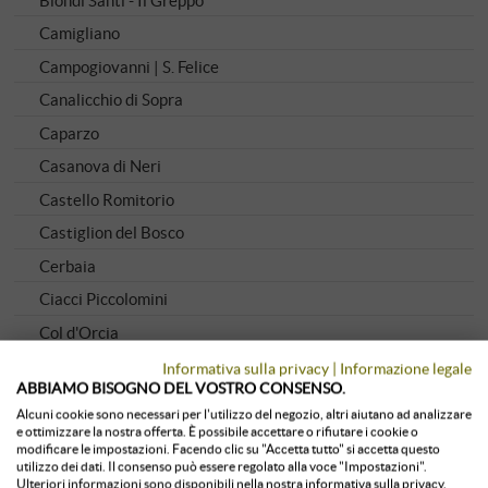
Camigliano
Campogiovanni | S. Felice
Canalicchio di Sopra
Caparzo
Casanova di Neri
Castello Romitorio
Castiglion del Bosco
Cerbaia
Ciacci Piccolomini
Col d'Orcia
Eredi Fuligni
Informativa sulla privacy
|
Informazione legale
ABBIAMO BISOGNO DEL VOSTRO CONSENSO.
Fornacina
Alcuni cookie sono necessari per l'utilizzo del negozio, altri aiutano ad analizzare
Frescobaldi
e ottimizzare la nostra offerta. È possibile accettare o rifiutare i cookie o
modificare le impostazioni. Facendo clic su "Accetta tutto" si accetta questo
Gianni Brunelli Le Chiuse di Sotto
utilizzo dei dati. Il consenso può essere regolato alla voce "Impostazioni".
Ulteriori informazioni sono disponibili nella nostra informativa sulla privacy.