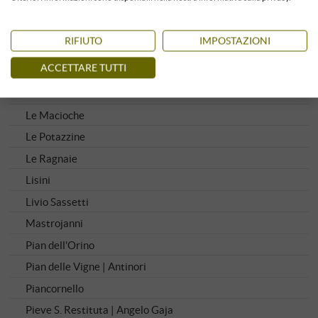
Giodo
Il Marroneto
RIFIUTO
IMPOSTAZIONI
Il Poggione
ACCETTARE TUTTI
La Gerla
Le Chiuse
Le Macioche
Le Potazzine
Le Ragnaie
Lisini
Livio Sassetti
Mastrojanni
Pian dell'Orino
Pian delle Vigne | Antinori
Piancornello
Pieve S. Restituta | Angelo Gaja