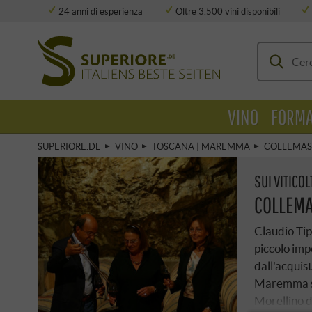
24 anni di esperienza
Oltre 3.500 vini disponibili
Deposito completamente climatizzato
VINO
FORMA
SUPERIORE.DE
VINO
TOSCANA | MAREMMA
COLLEMAS
SUI VITICOL
COLLEM
Claudio Tipa
piccolo impe
dall'acquis
Maremma se
Morellino di