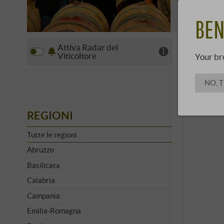
ha realizza
SCOPRI 
apportato 
BEN
Attiva Radar del
Vista
Viticoltore
Your br
NO, 
REGIONI
Tutte le regioni
Abruzzo
Basilicata
Calabria
Campania
Emilia-Romagna