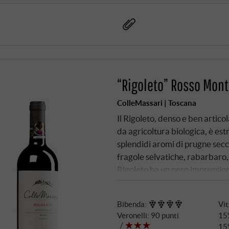
“Rigoleto” Rosso Mon
ColleMassari | Toscana
Il Rigoleto, denso e ben arti
da agricoltura biologica, è es
splendidi aromi di prugne secch
fragole selvatiche, rabarbaro, 
Rigoleto ha un peso impression
mentre un'ondata di frutta ross
spezie. SUPERIORE.DE
Bibenda
:
Vit
Veronelli
:
90 punti
15%
15