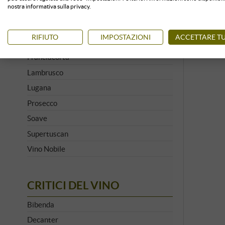
nostra informativa sulla privacy.
Barolo
Brunello
RIFIUTO
IMPOSTAZIONI
ACCETTARE TU
Chianti
Franciacorta
Lambrusco
Lugana
Prosecco
Soave
Supertuscan
Vino Nobile
CRITICI DEL VINO
Bibenda
Decanter