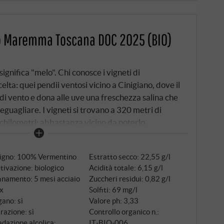
o Maremma Toscana DOC 2025 (BIO)
ignifica "melo". Chi conosce i vigneti di
lta: quei pendii ventosi vicino a Cinigiano, dove il
 di vento e dona alle uve una freschezza salina che
guagliare. I vigneti si trovano a 320 metri di
a chilometri: abbastanza vicino da poterlo
 affinamento in acciaio inox a temperatura
sun intervento: tutto ciò che accade qui, accade nel
tigno: 100% Vermentino
Estratto secco: 22,55 g/l
tivazione: biologico
Acidità totale: 6,15 g/l
inamento: 5 mesi acciaio
Zuccheri residui: 0,82 g/l
ox
Solfiti: 69 mg/l
ano: sì
Valore ph: 3,33
trazione: sì
Controllo organico n.:
dazione alcolica:
IT‑BIO‑006