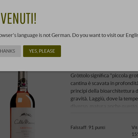
to un sogno a lungo inseguito, ma i nuovi proprietari hanno anc
DI PIÙ
…
VENUTI!
 Elenco
Vista Galleria
owser's language is not German. Do you want to visit our Engli
THANKS
YES, PLEASE
“Gròttolo” Rosato Mon
ColleMassari | Toscana
Gròttolo significa "piccola gro
cantina è scavata in profondità
principi della bioarchitettura
gravità. Laggiù, dove la temp
diverso, matura anche questo
macerazione a temperature fres
Montecucco nasce un rosato che 
Falstaff
:
91 punti
Vit
15%