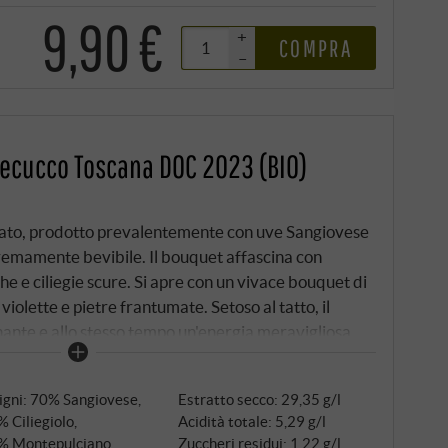
9,90 €
+
COMPRA
–
tecucco Toscana DOC 2023 (BIO)
colato, prodotto prevalentemente con uve Sangiovese
tremamente bevibile. Il bouquet affascina con
e e ciliegie scure. Si apre con un vivace bouquet di
violette e pietre frantumate. Setoso al tatto, il
ante e allo stesso tempo un'energia meravigliosa,
a e blu matura si agita sotto il profumo di lavanda e
igni: 70% Sangiovese,
Estratto secco: 29,35 g/l
 Ciliegiolo,
Acidità totale: 5,29 g/l
% Montepulciano
Zuccheri residui: 1,22 g/l