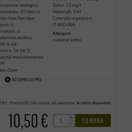
tivazione: biologico
Solfiti: 52 mg/l
inamento: 10 mesi in
Valore ph: 3,44
iaio inox/barrique
Controllo organico n.:
ano: sì
IT‑BIO‑006
trazione: sì
Allergeni
dazione alcolica:
contiene solfiti
,00 % vol
vire a: 16‑18 °C
pacità invecchiamento:
29
ppo: Diam
SCOPRI DI PIÙ
0 €/l
·
Prezzo (DE)
IVA inclusa
, più
spedizione
subito disponibile
10,50 €
+
COMPRA
–