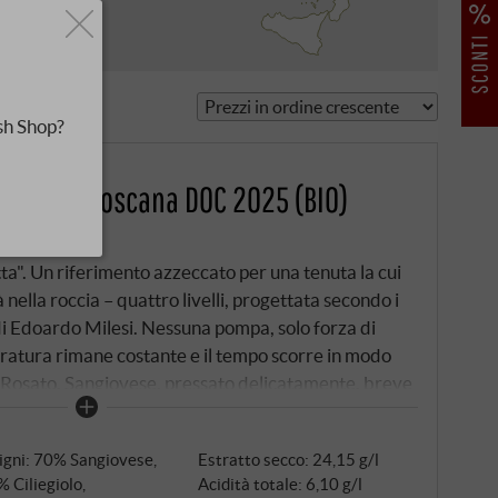
he
sh Shop?
tecucco Toscana DOC 2025 (BIO)
tta". Un riferimento azzeccato per una tenuta la cui
 nella roccia – quattro livelli, progettata secondo i
 di Edoardo Milesi. Nessuna pompa, solo forza di
eratura rimane costante e il tempo scorre in modo
 Rosato. Sangiovese, pressato delicatamente, breve
che, acciaio – così, dal vitigno più importante di
racconta il carattere del terroir in un altro colore.
igni: 70% Sangiovese,
Estratto secco: 24,15 g/l
 Ciliegiolo,
Acidità totale: 6,10 g/l