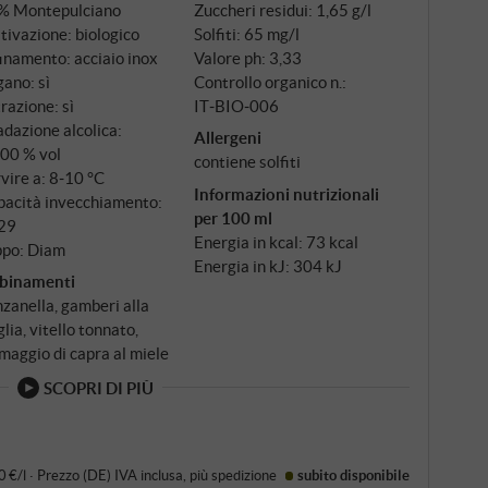
% Montepulciano
Zuccheri residui: 1,65 g/l
tivazione: biologico
Solfiti: 65 mg/l
inamento: acciaio inox
Valore ph: 3,33
ano: sì
Controllo organico n.:
trazione: sì
IT‑BIO‑006
dazione alcolica:
Allergeni
,00 % vol
contiene solfiti
vire a: 8‑10 °C
Informazioni nutrizionali
pacità invecchiamento:
per 100 ml
29
Energia in kcal: 73 kcal
ppo: Diam
Energia in kJ: 304 kJ
binamenti
zanella, gamberi alla
glia, vitello tonnato,
maggio di capra al miele
SCOPRI DI PIÙ
0 €/l
·
Prezzo (DE)
IVA inclusa
, più
spedizione
subito disponibile