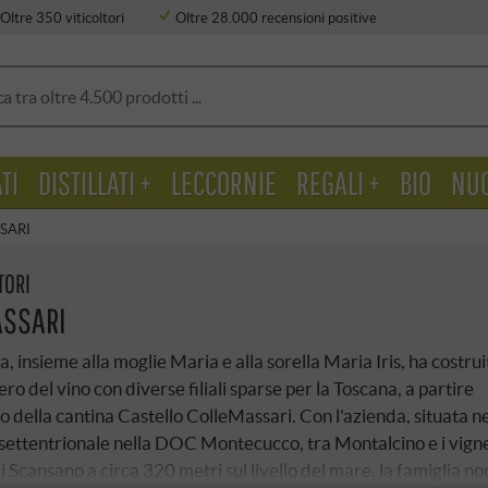
Oltre 350 viticoltori
Oltre 28.000 recensioni positive
TI
DISTILLATI +
LECCORNIE
REGALI +
BIO
NU
SARI
TORI
ASSARI
, insieme alla moglie Maria e alla sorella Maria Iris, ha costrui
ro del vino con diverse filiali sparse per la Toscana, a partire
to della cantina Castello ColleMassari. Con l'azienda, situata ne
ttentrionale nella DOC Montecucco, tra Montalcino e i vigne
 Scansano a circa 320 metri sul livello del mare, la famiglia no