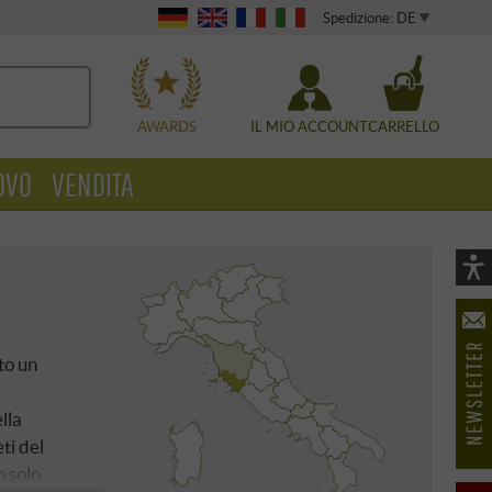
Spedizione: DE
WÄHLEN
AWARDS
IL MIO ACCOUNT
CARRELLO
OVO
VENDITA
Vi
As
öf
to un
lla
ti del
n solo