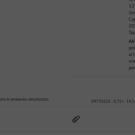
13
Ser
Ca
20
Ta
Ab
pes
al 
von
pom
to in ambiente climatizzato
09770225 ·
0,75 l · 14,5