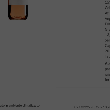
15
Col
Aff
Veg
Fil
Gra
13
Ser
Ca
20
Ta
Ab
pan
gri
for
to in ambiente climatizzato
09773225 ·
0,75 l · 13,2