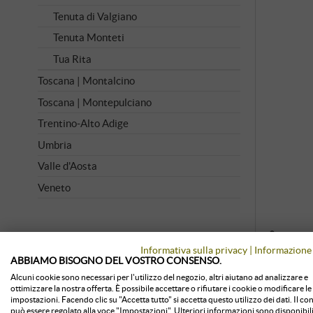
Tenuta di Valgiano
Tenuta Monteti
Tua Rita
Toscana | Montalcino
Toscana | Montepulciano
Trentino-Alto Adige
Umbria
Valle d'Aosta
Veneto
VINI CLASSICI
Conserva
Informativa sulla privacy
|
Informazione 
ABBIAMO BISOGNO DEL VOSTRO CONSENSO.
Tutti i vini classici
Alcuni cookie sono necessari per l'utilizzo del negozio, altri aiutano ad analizzare e
Amarone
ottimizzare la nostra offerta. È possibile accettare o rifiutare i cookie o modificare le
impostazioni. Facendo clic su "Accetta tutto" si accetta questo utilizzo dei dati. Il c
Barbaresco
può essere regolato alla voce "Impostazioni". Ulteriori informazioni sono disponibili