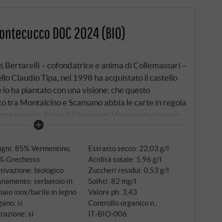
Montecucco DOC 2024 (BIO)
is Bertarelli – cofondatrice e anima di Collemassari –
ello Claudio Tipa, nel 1998 ha acquistato il castello
o ha piantato con una visione: che questo
o tra Montalcino e Scansano abbia le carte in regola
e propria. Irisse è il loro vino. Vermentino con un
 più corpo, più sostanza. Ma ciò che distingue
ve macerazione sulle bucce, poi dodici mesi di
igni: 85% Vermentino,
Estratto secco: 22,03 g/l
rovere. Il risultato è una profondità che raramente ci
% Grechetto
Acidità totale: 5,96 g/l
tivazione: biologico
Zuccheri residui: 0,53 g/l
inamento: serbatoio in
Solfiti: 82 mg/l
iaio inox/barile in legno
Valore ph: 3,43
ano: sì
Controllo organico n.:
trazione: sì
IT‑BIO‑006