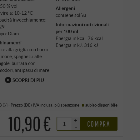
,50 % vol
Allergeni
vire a: 10‑12 °C
contiene solfiti
pacità invecchiamento:
Informazioni nutrizionali
29
per 100 ml
ppo: Diam
Energia in kcal: 76 kcal
binamenti
Energia in kJ: 316 kJ
ce alla griglia con burro
limone, spaghetti alle
gole, burrata con
odori, antipasti di mare
SCOPRI DI PIÙ
3 €/l
·
Prezzo (DE)
IVA inclusa
, più
spedizione
subito disponibile
10,90 €
+
COMPRA
–