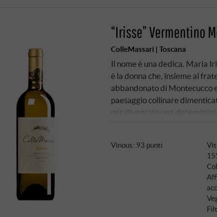
“Irisse” Vermentino 
ColleMassari | Toscana
Il nome è una dedica. Maria Ir
è la donna che, insieme al frat
abbandonato di Montecucco e l
paesaggio collinare dimenticat
per diventare una denominazion
massimo del 25% di Grechetto –
Irisse dalle Melacce è una bre
Vinous
:
93 punti
Vit
affinamento in grandi botti di 
15
si aspetta dal Vermentino.
Col
Aff
acc
Veg
Fil