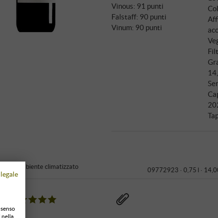
Vinous
:
91 punti
Col
Falstaff
:
90 punti
Aff
Vinum
:
90 punti
acc
Veg
Fil
Gra
14
Ser
Ca
20
Ta
to in ambiente climatizzato
09772923 ·
0,75 l · 14,0
legale
onsenso
 nella