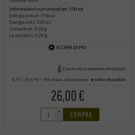
Informazioni nutrizionali per 100 ml
Energia in kcal: 79 kcal
Energia in kJ: 330 kJ
Carboidrati: 0,20 g
Lo zucchero: 0,20 g
SCOPRI DI PIÙ
Conservato in ambiente climatizzato
0,75 l · 34,67 €/l
·
IVA inclusa
, più
spedizione
subito disponibile
26,00 €
+
COMPRA
–