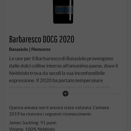
Barbaresco DOCG 2020
Batasiolo | Piemonte
Le uve per il Barbaresco di Batasiolo provengono
dalle dolci colline intorno all'omonimo paese, dove il
Nebbiolo trova da secoli la sua inconfondibile
espressione. Il 2020 ha portato temperature
moderate e un equilibrato gioco di sole e pioggia –
condizioni ideali per mantenere l'equilibrio tra
finezza e struttura. Nel bicchiere, si presenta di un
Questa annata non è ancora stata valutata. L’annata
rosso granato chiaro con un bordo color mattone –
2019 ha ricevuto i seguenti riconoscimenti:
un'indicazione della sua giovinezza e del viaggio che
James Suckling
:
91 punti
deve ancora compiere. Il naso si apre con ciliegia
Vitigno: 100% Nebbiolo