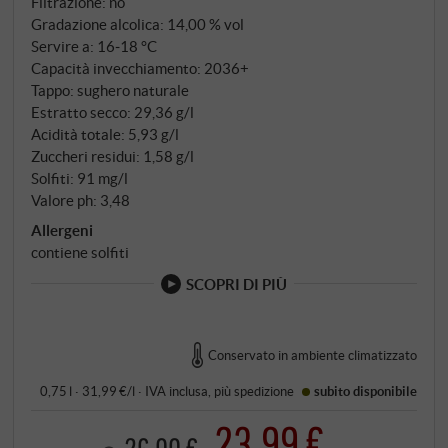
Filtrazione: no
Gradazione alcolica: 14,00 % vol
Servire a: 16‑18 °C
Capacità invecchiamento: 2036+
Tappo: sughero naturale
Estratto secco: 29,36 g/l
Acidità totale: 5,93 g/l
Zuccheri residui: 1,58 g/l
Solfiti: 91 mg/l
Valore ph: 3,48
Allergeni
contiene solfiti
SCOPRI DI PIÙ
Conservato in ambiente climatizzato
0,75 l · 31,99 €/l
·
IVA inclusa
, più
spedizione
subito disponibile
23,99 €