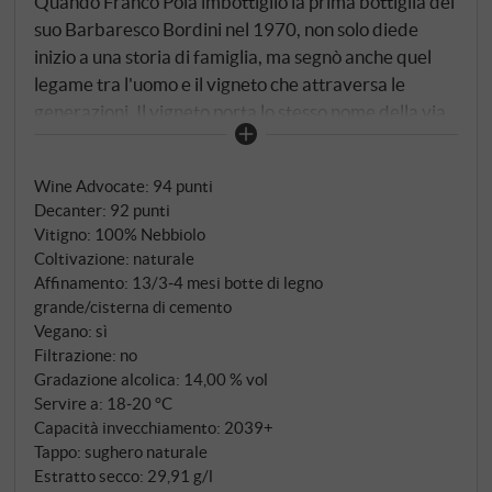
Quando Franco Pola imbottigliò la prima bottiglia del
suo Barbaresco Bordini nel 1970, non solo diede
inizio a una storia di famiglia, ma segnò anche quel
legame tra l'uomo e il vigneto che attraversa le
generazioni. Il vigneto porta lo stesso nome della via
in cui sorge la cantina – Via Bordini 15 – e questa
coincidenza geografica racchiude in sé una verità più
Wine Advocate
:
94 punti
profonda: qui, dove la cantina si affaccia
Decanter
:
92 punti
direttamente sul pendio esposto a sud-est, la famiglia
Vitigno: 100% Nebbiolo
e il terroir sono indissolubilmente intrecciati. Su un
Coltivazione: naturale
terreno sabbioso, calcareo e argilloso, a 280 metri
Affinamento: 13/3‑4 mesi botte di legno
sul livello del mare, affondano le radici di viti di
grande/cisterna di cemento
Nebbiolo di età compresa tra i 50 e i 60 anni – di cui
Vegano: sì
Filtrazione: no
un ettaro ha addirittura più di 70 anni ed è a radice
Gradazione alcolica: 14,00 % vol
nuda, non innestato, un legame vivo con quell'epoca
Servire a: 18‑20 °C
in cui il padre di Franco, Secondo, gestiva ancora
Capacità invecchiamento: 2039+
l'azienda come attività agricola.
Tappo: sughero naturale
Estratto secco: 29,91 g/l