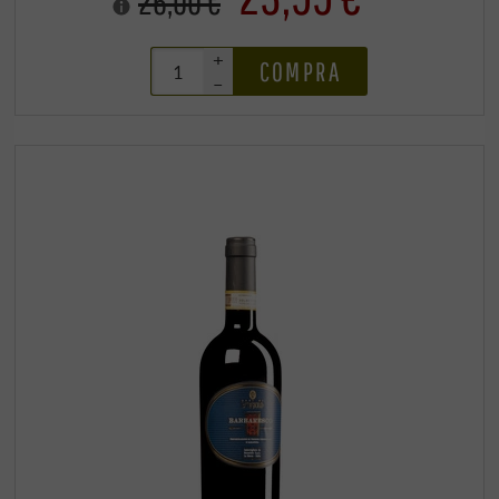
26,00 €
+
COMPRA
–