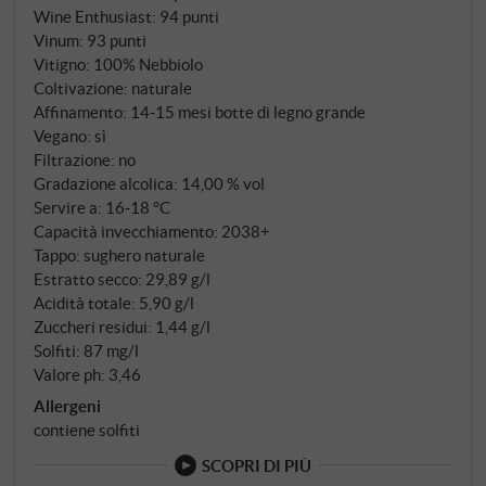
timido, ma con un'eleganza che si esprime appieno
Wine Enthusiast
:
94 punti
negli anni. Quello che Matteo Pola vinifica dalle vigne
Vinum
:
93 punti
trentennali di questo singolo vigneto è un Barbaresco
Vitigno: 100% Nebbiolo
di notevole armonia – un vino che non colpisce per il
Coltivazione: naturale
Affinamento: 14‑15 mesi botte di legno grande
suo volume, ma per la precisione cristallina che
Vegano: sì
caratterizza i grandi terroir.
Filtrazione: no
Gradazione alcolica: 14,00 % vol
Servire a: 16‑18 °C
Capacità invecchiamento: 2038+
Tappo: sughero naturale
Estratto secco: 29,89 g/l
Acidità totale: 5,90 g/l
Zuccheri residui: 1,44 g/l
Solfiti: 87 mg/l
Valore ph: 3,46
Allergeni
contiene solfiti
SCOPRI DI PIÙ