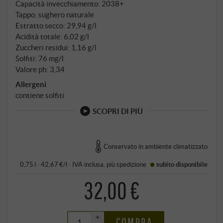
Capacità invecchiamento: 2038+
Tappo: sughero naturale
Estratto secco: 29,94 g/l
Acidità totale: 6,02 g/l
Zuccheri residui: 1,16 g/l
Solfiti: 76 mg/l
Valore ph: 3,34
Allergeni
contiene solfiti
SCOPRI DI PIÙ
Conservato in ambiente climatizzato
0,75 l · 42,67 €/l
·
IVA inclusa
, più
spedizione
subito disponibile
32,00 €
+
COMPRA