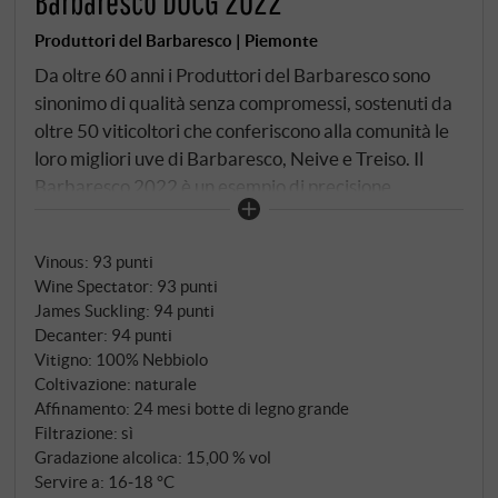
Barbaresco DOCG 2022
Produttori del Barbaresco | Piemonte
Da oltre 60 anni i Produttori del Barbaresco sono
sinonimo di qualità senza compromessi, sostenuti da
oltre 50 viticoltori che conferiscono alla comunità le
loro migliori uve di Barbaresco, Neive e Treiso. Il
Barbaresco 2022 è un esempio di precisione
collettiva e di stile classico: le uve nebbiolo
provengono da vigneti comunali selezionati, alcuni
Vinous
:
93 punti
dei quali adiacenti ai cru, su terreni gessosi e argillosi.
Wine Spectator
:
93 punti
La vinificazione è avvenuta in modo tradizionale: una
James Suckling
:
94 punti
lunga macerazione, un affinamento di 24 mesi in
Decanter
:
94 punti
grandi botti di rovere di Slavonia e un ulteriore
Vitigno: 100% Nebbiolo
periodo di riposo in bottiglia.
Coltivazione: naturale
Affinamento: 24 mesi botte di legno grande
Filtrazione: sì
Gradazione alcolica: 15,00 % vol
Servire a: 16‑18 °C