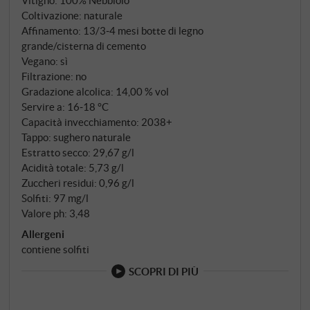
Vitigno: 100% Nebbiolo
livello del mare, attecchiscono viti di Nebbiolo di 50-
Coltivazione: naturale
60 anni di età – di cui un ettaro ha addirittura più di
Affinamento: 13/3‑4 mesi botte di legno
grande/cisterna di cemento
70 anni e non innestato, un legame vivente con il
Vegano: sì
tempo in cui Secondo, il padre di Franco, gestiva
Filtrazione: no
ancora l'azienda come fattoria.
Gradazione alcolica: 14,00 % vol
Servire a: 16‑18 °C
Capacità invecchiamento: 2038+
Tappo: sughero naturale
Estratto secco: 29,67 g/l
Acidità totale: 5,73 g/l
Zuccheri residui: 0,96 g/l
Solfiti: 97 mg/l
Valore ph: 3,48
Allergeni
contiene solfiti
SCOPRI DI PIÙ