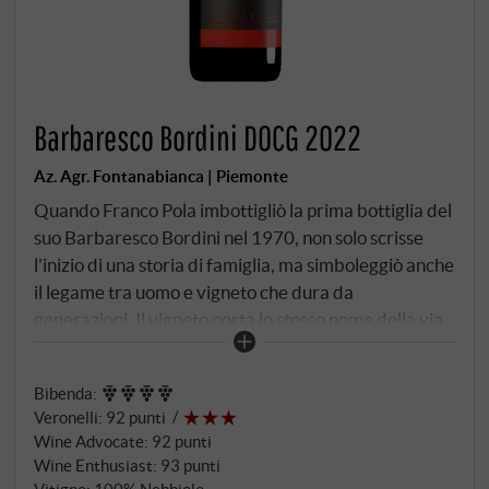
Barbaresco Bordini DOCG 2022
Az. Agr. Fontanabianca | Piemonte
Quando Franco Pola imbottigliò la prima bottiglia del
suo Barbaresco Bordini nel 1970, non solo scrisse
l'inizio di una storia di famiglia, ma simboleggiò anche
il legame tra uomo e vigneto che dura da
generazioni. Il vigneto porta lo stesso nome della via
su cui sorge la cantina – via Bordini 15 – e questa
coincidenza geografica nasconde una verità più
Bibenda
:
profonda: qui, dove l'edificio della cantina si affaccia
Veronelli
:
92 punti
direttamente sul pendio esposto a sud-est, famiglia e
Wine Advocate
:
92 punti
terroir sono indissolubilmente intrecciati. Su un
Wine Enthusiast
:
93 punti
terreno sabbioso calcareo/argilloso, a 280 metri sul