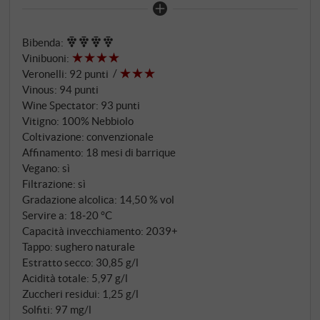
sentimentalismo, ma perché si addice allo stile del
vino: Complessità anziché ostentazione, profondità
Bibenda
:
anziché effetto. Le uve provengono da diverse
Vinibuoni
:
parcelle nei dintorni di Treiso, su terreni di marna
Veronelli
:
92 punti
calcarea con un contenuto di argilla fine. I siti si
Vinous
:
94 punti
completano a vicenda – altitudine, esposizione,
Wine Spectator
:
93 punti
microclima – per creare un quadro d'insieme
Vitigno: 100% Nebbiolo
complesso ma armonioso. Il vino viene fermentato
Coltivazione: convenzionale
Affinamento: 18 mesi di barrique
con lieviti naturali e affinato per 18 mesi in grandi
Vegano: sì
botti e tonneaux, il tutto con deliberata moderazione
Filtrazione: sì
affinché la struttura e l'origine rimangano visibili.
Gradazione alcolica: 14,50 % vol
Servire a: 18‑20 °C
Capacità invecchiamento: 2039+
Tappo: sughero naturale
Estratto secco: 30,85 g/l
Acidità totale: 5,97 g/l
Zuccheri residui: 1,25 g/l
Solfiti: 97 mg/l