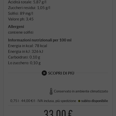
Acidità totale: 5,87 g/l
Zuccheri residui: 1,05 g/l
Solfiti: 89 mg/l
Valore ph: 3,45
Allergeni
contiene solfiti
Informazioni nutrizionali per 100 ml
Energia in kcal: 78 kcal
Energia in kJ: 326 kJ
Carboidrati: 0,10 g
Lo zucchero: 0,10 g
SCOPRI DI PIÙ
Conservato in ambiente climatizzato
0,75 l · 44,00 €/l
·
IVA inclusa
, più
spedizione
subito disponibile
33,00 €