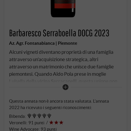
Barbaresco Serraboella DOCG 2023
Az. Agr. Fontanabianca | Piemonte
Alcuni vigneti diventano proprietà di una famiglia
attraverso un'acquisizione strategica, altri
attraverso un matrimonio che unisce due famiglie
piemontesi. Quando Aldo Pola prese in moglie
Luisella della vicina Serracapelli, questa unione non
solo unì due persone, ma anche la famiglia Pola con il
cru che oggi è uno dei più ricercati nel comune di
Questa annata non è ancora stata valutata. L’annata
Neive: Serraboella. Qui, su terreni calcarei di media
2022 ha ricevuto i seguenti riconoscimenti:
struttura, a 300 metri sul livello del mare, il Nebbiolo
Bibenda
:
prospera in un'interpretazione che si distingue dal
Veronelli
:
91 punti
potente Bordini – più riservato in gioventù, quasi
Wine Advocate
:
93 punti