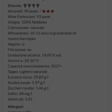
dei loro cru, questo Barbaresco dipinge un quadro
Bibenda
:
più ampio: 5,5 ettari sui terreni calcareo-argillosi
Veronelli
:
90 punti
tipici del comune, a 300 metri sul livello del mare,
Wine Enthusiast
:
93 punti
dove il Nebbiolo sviluppa da generazioni l'eleganza
Vitigno: 100% Nebbiolo
che Neive rappresenta nel mondo del Barbaresco.
Coltivazione: naturale
Affinamento: 10‑13 mesi in grandi botti di
rovere/barriques
Vegano: sì
Filtrazione: no
Gradazione alcolica: 14,00 % vol
Servire a: 18‑20 °C
Capacità invecchiamento: 2037+
Tappo: sughero naturale
Estratto secco: 29,89 g/l
Acidità totale: 5,97 g/l
Zuccheri residui: 1,46 g/l
Solfiti: 88 mg/l
Valore ph: 3,45
Allergeni
contiene solfiti