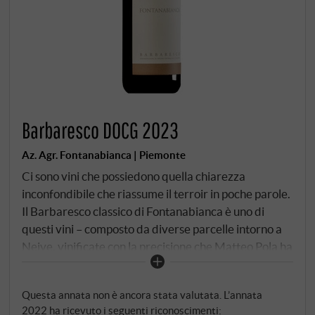
Barbaresco DOCG 2023
Az. Agr. Fontanabianca | Piemonte
Ci sono vini che possiedono quella chiarezza
inconfondibile che riassume il terroir in poche parole.
Il Barbaresco classico di Fontanabianca è uno di
questi vini – composto da diverse parcelle intorno a
Neive, vinificate con la precisione che Matteo Pola ha
fatto diventare la filosofia della casa nella terza
generazione. Laddove i singoli vigneti Bordini e
Questa annata non è ancora stata valutata. L’annata
Serraboella esprimono le caratteristiche specifiche
2022 ha ricevuto i seguenti riconoscimenti: