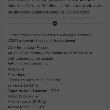
minerale. Corvina, Rondinella e Molinara producono
un vino rosso leggero e semplice. Colore rosso
rubino, con note di ciliegia e viola. Secco, speziato,
con un fine sapore di mandorla nel finale. Dieci giorni
di macerazione in acciaio inossidabile preservano il
Questa annata non è ancora stata valutata. L’annata
frutto e mantengono il vino snello. Servire a 14–16°C
2024 ha ricevuto i seguenti riconoscimenti:
con pizza, pasta o carni bianche, un grande vino da
Wine Enthusiast
:
90 punti
tutti i giorni che non nasconde il suo territorio.
Vitigni: 65% Corvina, 25% Rondinella, 10% Molinara
SUPERIORE.DE
Coltivazione: convenzionale
Affinamento: acciaio inox
Vegano: sì
Filtrazione: sì
Gradazione alcolica: 12,50 % vol
Servire a: 16‑18 °C
Capacità invecchiamento: 2029
Tappo: tappo a vite
Estratto secco: 29,85 g/l
Acidità totale: 5,35 g/l