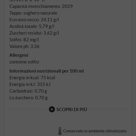
Capacità invecchiamento: 2029
Versatile con pesce d'acqua dolce, pollame o pasta
Tappo: sughero naturale
cremosa. Servire a 9–10°C. SUPERIORE.DE
Estratto secco: 24,11 g/l
Acidità totale: 5,79 g/l
Zuccheri residui: 3,62 g/l
Solfiti: 82 mg/l
Valore ph: 3,36
Allergeni
contiene solfiti
Informazioni nutrizionali per 100 ml
Energia in kcal: 75 kcal
Energia in kJ: 315 kJ
Carboidrati: 0,70 g
Lo zucchero: 0,70 g
SCOPRI DI PIÙ
Conservato in ambiente climatizzato