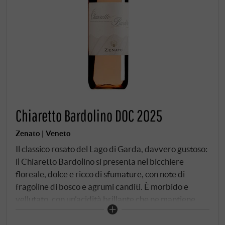
Chiaretto Bardolino DOC 2025
Zenato | Veneto
Il classico rosato del Lago di Garda, davvero gustoso:
il Chiaretto Bardolino si presenta nel bicchiere
floreale, dolce e ricco di sfumature, con note di
fragoline di bosco e agrumi canditi. È morbido e
vellutato, con un'acidità brillante che ne mantiene
l'equilibrio e sentori di frutta rossa croccante che
risuonano tra le note floreali rosate. Ha un finale