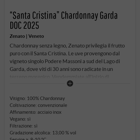
“Santa Cristina” Chardonnay Garda
DOC 2025
Zenato | Veneto
Chardonnay senza legno, Zenato privilegia il frutto
puro con il Santa Cristina. Le uve provengono dal
vigneto singolo Podere Massoni a sud del Lago di
Garda, dove viti di 30 anni sono radicate in un
terreno morenico. Vendemmiate all'inizio di
settembre, fermentano a 16–18°C in acciaio inox,
quindi affinato sulle fecce fini per quattro o cinque
Vitigno: 100% Chardonnay
mesi. Colore giallo paglierino con riflessi verdi. Frutta
Coltivazione: convenzionale
gialla al naso – albicocca, mela matura –
Affinamento: acciaio inox
accompagnata da un sottile sentore di nocciola e
Vegano: sì
pietra focaia. Al palato è corposo, ma non pesante,
Filtrazione: sì
con frutta succosa e fresca acidità. Il finale presenta
Gradazione alcolica: 13,00 % vol
una fine nota minerale che ricorda i terreni glaciali.
Servire a: 8‑10 °C