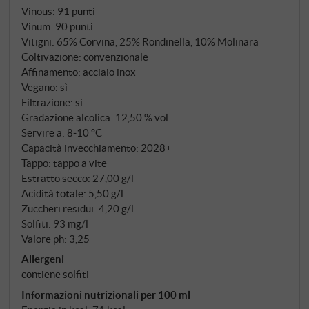
Vinous
:
91 punti
straordinariamente lungo, pur rimanendo
Vinum
:
90 punti
assolutamente rinfrescante. Persiste un sottile
Vitigni: 65% Corvina, 25% Rondinella, 10% Molinara
sentore di mineralità. Si presta molto bene come
Coltivazione: convenzionale
aperitivo e in abbinamento a piatti leggeri, nonché
Affinamento: acciaio inox
come bevanda estiva nel pomeriggio.
Vegano: sì
SUPERIORE.DE
Filtrazione: sì
Gradazione alcolica: 12,50 % vol
Servire a: 8‑10 °C
Capacità invecchiamento: 2028+
Tappo: tappo a vite
Estratto secco: 27,00 g/l
Acidità totale: 5,50 g/l
Zuccheri residui: 4,20 g/l
Solfiti: 93 mg/l
Valore ph: 3,25
Allergeni
contiene solfiti
Informazioni nutrizionali per 100 ml