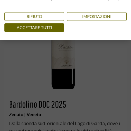
RIFIUTO
IMPOSTAZIONI
ACCETTARE TUTTI
Bardolino DOC 2025
Zenato | Veneto
Dalla sponda sud-orientale del Lago di Garda, dove i
terreni morenici conferiscono alle viti profondità