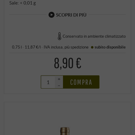
Sale: < 0,01 g
SCOPRI DI PIÙ
Conservato in ambiente climatizzato
0,75 l · 11,87 €/l
·
IVA inclusa
, più
spedizione
subito disponibile
8,90 €
+
COMPRA
–