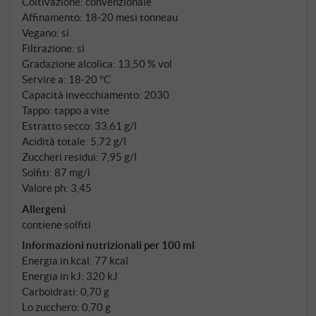
Coltivazione: convenzionale
Affinamento: 18‑20 mesi tonneau
Vegano: sì
Filtrazione: sì
Gradazione alcolica: 13,50 % vol
Servire a: 18‑20 °C
Capacità invecchiamento: 2030
Tappo: tappo a vite
Estratto secco: 33,61 g/l
Acidità totale: 5,72 g/l
Zuccheri residui: 7,95 g/l
Solfiti: 87 mg/l
Valore ph: 3,45
Allergeni
contiene solfiti
Informazioni nutrizionali per 100 ml
Energia in kcal: 77 kcal
Energia in kJ: 320 kJ
Carboidrati: 0,70 g
Lo zucchero: 0,70 g