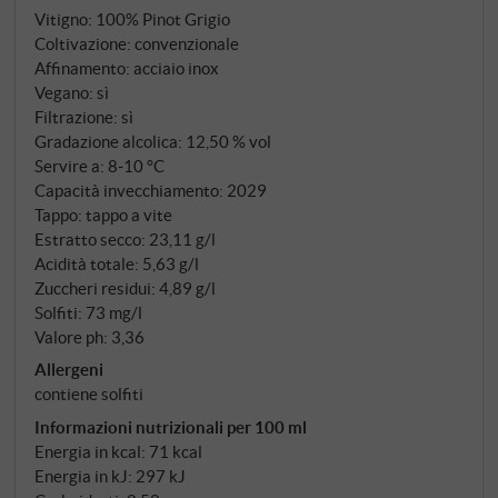
Vitigno: 100% Pinot Grigio
Versatile nell'uso – come aperitivo, con insalate,
Coltivazione: convenzionale
frutti di mare o semplicemente alla prossima festa.
Affinamento: acciaio inox
Servire ben fresco a un massimo di 9°C.
Vegano: sì
SUPERIORE.DE
Filtrazione: sì
Gradazione alcolica: 12,50 % vol
Servire a: 8‑10 °C
Capacità invecchiamento: 2029
Tappo: tappo a vite
Estratto secco: 23,11 g/l
Acidità totale: 5,63 g/l
Zuccheri residui: 4,89 g/l
Solfiti: 73 mg/l
Valore ph: 3,36
Allergeni
contiene solfiti
Informazioni nutrizionali per 100 ml
Energia in kcal: 71 kcal
Energia in kJ: 297 kJ