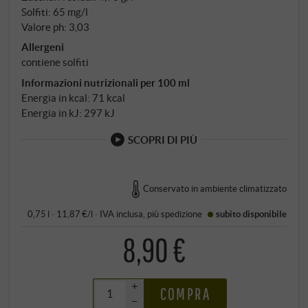
Solfiti: 65 mg/l
Valore ph: 3,03
Allergeni
contiene solfiti
Informazioni nutrizionali per 100 ml
Energia in kcal: 71 kcal
Energia in kJ: 297 kJ
SCOPRI DI PIÙ
Conservato in ambiente climatizzato
0,75 l · 11,87 €/l
·
IVA inclusa
, più
spedizione
subito disponibile
8,90 €
+
COMPRA
–