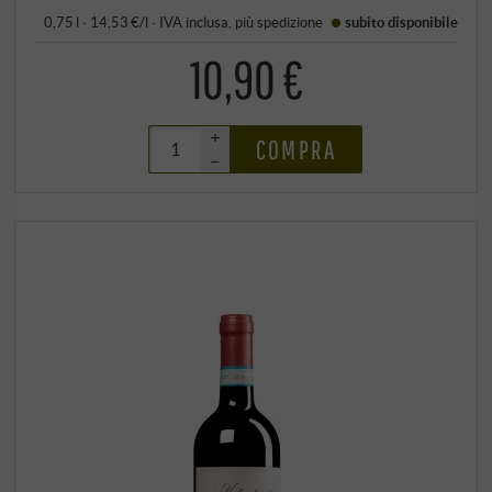
0,75 l · 14,53 €/l
·
IVA inclusa
, più
spedizione
subito disponibile
10,90 €
+
COMPRA
–