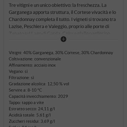
Tre vitigni e un unico obiettivo: la freschezza. La
Garganega apporta struttura, il Cortese vivacità e lo
Chardonnay completa il tutto. I vigneti si trovano tra
Lazise, Peschiera e Valeggio, proprio alle porte di
Zenato sul Lago di Garda. Colore giallo paglierino
con riflessi verdi. Aromi di pesca, fiori bianchi e un
pizzico di agrumi. Al palato è leggero e fresco, con
Vitigni: 40% Garganega, 30% Cortese, 30% Chardonnay
un'acidità contenuta e una piacevole morbidezza. Un
Coltivazione: convenzionale
vino bianco per la terrazza, con gli antipasti o come
Affinamento: acciaio inox
aperitivo – leggero e di carattere. SUPERIORE.DE
Vegano: sì
Filtrazione: sì
Gradazione alcolica: 12,50 % vol
Servire a: 8‑10 °C
Capacità invecchiamento: 2029
Tappo: tappo a vite
Estratto secco: 24,11 g/l
Acidità totale: 5,61 g/l
Zuccheri residui: 3,69 g/l