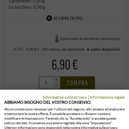
Carboidrati: 0,50 g
Lo zucchero: 0,50 g
SCOPRI DI PIÙ
Conservato in ambiente climatizzato
0,75 l · 9,20 €/l
·
IVA inclusa
, più
spedizione
subito disponibile
6,90 €
+
COMPRA
–
Informativa sulla privacy
|
Informazione legale
ABBIAMO BISOGNO DEL VOSTRO CONSENSO.
Alcuni cookie sono necessari per l'utilizzo del negozio, altri aiutano ad analizzare
e ottimizzare la nostra offerta. È possibile accettare o rifiutare i cookie o
modificare le impostazioni. Facendo clic su "Accetta tutto" si accetta questo
utilizzo dei dati. Il consenso può essere regolato alla voce "Impostazioni".
Ulteriori informazioni sono disponibili nella nostra informativa sulla privacy.