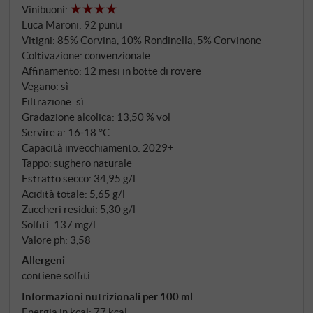
Vinibuoni
:
35 ettari di vigneti di proprietà. Le uve vengono
Luca Maroni
:
92 punti
raccolte a mano in ottobre, diraspate e macerate in
Vitigni: 85% Corvina, 10% Rondinella, 5% Corvinone
acciaio per dieci giorni prima che il vino maturi per
Coltivazione: convenzionale
dodici mesi in grandi botti di rovere.
Affinamento: 12 mesi in botte di rovere
Vegano: sì
Filtrazione: sì
Gradazione alcolica: 13,50 % vol
Servire a: 16‑18 °C
Capacità invecchiamento: 2029+
Tappo: sughero naturale
Estratto secco: 34,95 g/l
Acidità totale: 5,65 g/l
Zuccheri residui: 5,30 g/l
Solfiti: 137 mg/l
Valore ph: 3,58
Allergeni
contiene solfiti
Informazioni nutrizionali per 100 ml
Energia in kcal: 77 kcal