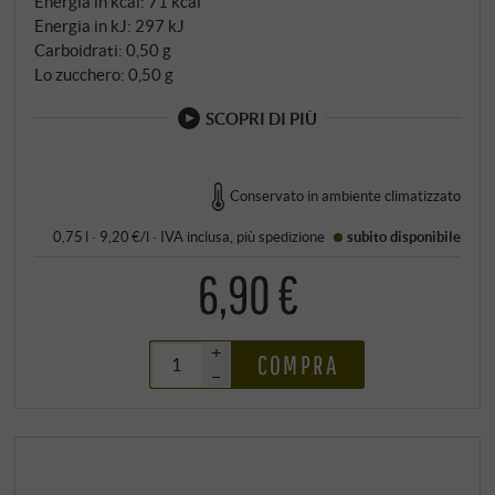
Energia in kcal: 71 kcal
Energia in kJ: 297 kJ
Carboidrati: 0,50 g
Lo zucchero: 0,50 g
SCOPRI DI PIÙ
Conservato in ambiente climatizzato
0,75 l · 9,20 €/l
·
IVA inclusa
, più
spedizione
subito disponibile
6,90 €
+
COMPRA
–