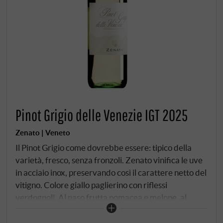
Pinot Grigio delle Venezie IGT 2025
Zenato | Veneto
Il Pinot Grigio come dovrebbe essere: tipico della
varietà, fresco, senza fronzoli. Zenato vinifica le uve
in acciaio inox, preservando così il carattere netto del
vitigno. Colore giallo paglierino con riflessi
verdognoli. Al naso frutta pomacea e melone, al
palato è succoso, con un'acidità moderata e una
fusione cremosa. Il finale rimane fresco e invitante.