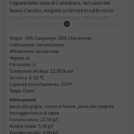
I vigneti della zona di Colombara, nel cuore del
Soave Classico, sorgono su terreni in cui le rocce
vulcaniche basaltiche incontrano affioramenti
calcarei: un dialogo geologico che conferisce al
Garganega sia freschezza che complessità. Nel 1960
Vitigni: 70% Garganega, 30% Chardonnay
Sergio Zenato fondò la sua azienda sul Lago di
Coltivazione: convenzionale
Garda. Da allora, il Soave Classico e il Lugana sono i
Affinamento: acciaio inox
due poli attorno ai quali ruota tutta la produzione di
Vegano: sì
vini bianchi dell'azienda. Il Colombara è l'espressione
Filtrazione: sì
più pura del primo.
Gradazione alcolica: 12,50 % vol
Servire a: 8‑10 °C
Capacità invecchiamento: 2029
Tappo: Diam
Abbinamenti
pesce alla griglia, risotto al limone, pasta alle vongole,
formaggio fresco di capra
Estratto secco: 22,50 g/l
Acidità totale: 5,40 g/l
Zuccheri residui: 4,90 g/l