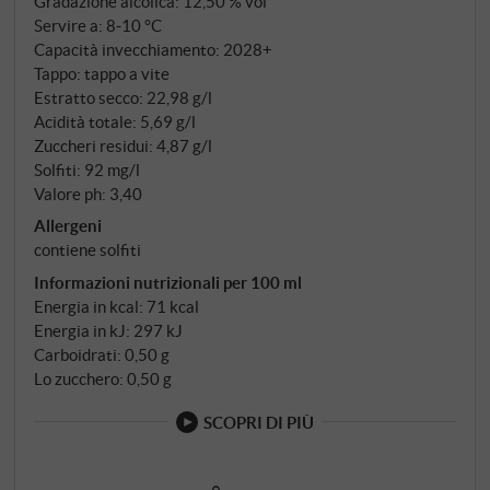
Gradazione alcolica: 12,50 % vol
Servire a: 8‑10 °C
Capacità invecchiamento: 2028+
Tappo: tappo a vite
Estratto secco: 22,98 g/l
Acidità totale: 5,69 g/l
Zuccheri residui: 4,87 g/l
Solfiti: 92 mg/l
Valore ph: 3,40
Allergeni
contiene solfiti
Informazioni nutrizionali per 100 ml
Energia in kcal: 71 kcal
Energia in kJ: 297 kJ
Carboidrati: 0,50 g
Lo zucchero: 0,50 g
SCOPRI DI PIÙ