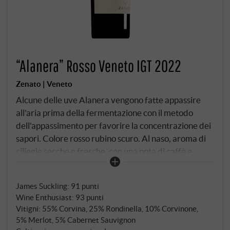
“Alanera” Rosso Veneto IGT 2022
Zenato | Veneto
Alcune delle uve Alanera vengono fatte appassire
all'aria prima della fermentazione con il metodo
dell'appassimento per favorire la concentrazione dei
sapori. Colore rosso rubino scuro. Al naso, aroma di
ciliegie secche e fresche, con una nota di caffè e
tabacco dolce. Il palato è fresco di frutti di bosco, con
una bella vena acida e tannini fini. Un vino pieno e
James Suckling
:
91 punti
rotondo per molte occasioni.
SUPERIORE.DE
Wine Enthusiast
:
93 punti
Vitigni: 55% Corvina, 25% Rondinella, 10% Corvinone,
5% Merlot, 5% Cabernet Sauvignon