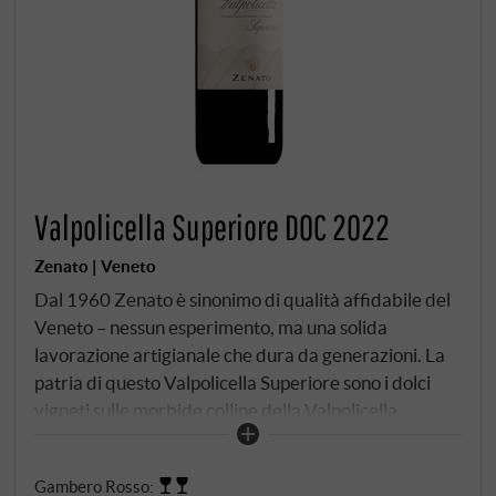
Valpolicella Superiore DOC 2022
Zenato | Veneto
Dal 1960 Zenato è sinonimo di qualità affidabile del
Veneto – nessun esperimento, ma una solida
lavorazione artigianale che dura da generazioni. La
patria di questo Valpolicella Superiore sono i dolci
vigneti sulle morbide colline della Valpolicella
Classica, nel cuore di Sant'Ambrogio. La Corvina
Veronese costituisce la spina dorsale con l'85%,
Gambero Rosso
:
integrata da Rondinella e Corvinone provenienti dai