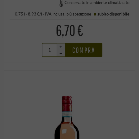
Conservato in ambiente climatizzato
0,75 l · 8,93 €/l
·
IVA inclusa
, più
spedizione
subito disponibile
6,70 €
+
COMPRA
–