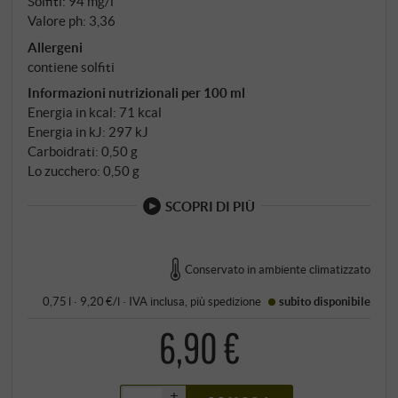
Solfiti: 94 mg/l
Valore ph: 3,36
Allergeni
contiene solfiti
Informazioni nutrizionali per 100 ml
Energia in kcal: 71 kcal
Energia in kJ: 297 kJ
Carboidrati: 0,50 g
Lo zucchero: 0,50 g
SCOPRI DI PIÙ
Conservato in ambiente climatizzato
0,75 l · 9,20 €/l
·
IVA inclusa
, più
spedizione
subito disponibile
6,90 €
+