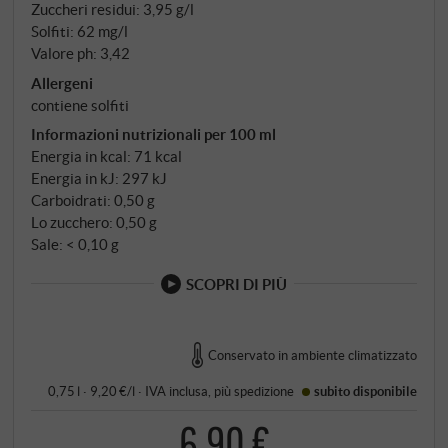
Zuccheri residui: 3,95 g/l
Solfiti: 62 mg/l
Valore ph: 3,42
Allergeni
contiene solfiti
Informazioni nutrizionali per 100 ml
Energia in kcal: 71 kcal
Energia in kJ: 297 kJ
Carboidrati: 0,50 g
Lo zucchero: 0,50 g
Sale: < 0,10 g
SCOPRI DI PIÙ
Conservato in ambiente climatizzato
0,75 l · 9,20 €/l
·
IVA inclusa
, più
spedizione
subito disponibile
6,90 €