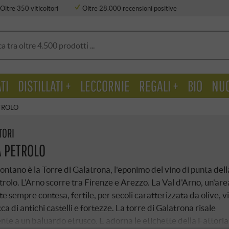
Oltre 350 viticoltori
Oltre 28.000 recensioni positive
TI
DISTILLATI +
LECCORNIE
REGALI +
BIO
NU
TROLO
TORI
A PETROLO
lontano è la Torre di Galatrona, l'eponimo del vino di punta dell
trolo. L'Arno scorre tra Firenze e Arezzo. La Val d'Arno, un'are
e sempre contesa, fertile, per secoli caratterizzata da olive, v
cca di antichi castelli e fortezze. La torre di Galatrona risale
te a un baluardo etrusco. E adorna le etichette della Fattoria