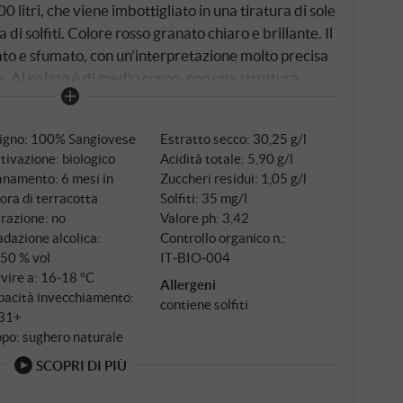
 litri, che viene imbottigliato in una tiratura di sole
 di solfiti. Colore rosso granato chiaro e brillante. Il
to e sfumato, con un'interpretazione molto precisa
. Al palato è di medio corpo, con una struttura
tto autentico di Sangiovese con una vena salina. Il
 con tannini setosi e una lunghezza ammaliante. Un
tigno: 100% Sangiovese
Estratto secco: 30,25 g/l
leganza. SUPERIORE.DE
tivazione: biologico
Acidità totale: 5,90 g/l
inamento: 6 mesi in
Zuccheri residui: 1,05 g/l
ora di terracotta
Solfiti: 35 mg/l
trazione: no
Valore ph: 3,42
dazione alcolica:
Controllo organico n.:
,50 % vol
IT‑BIO‑004
vire a: 16‑18 °C
Allergeni
pacità invecchiamento:
contiene solfiti
31+
po: sughero naturale
SCOPRI DI PIÙ