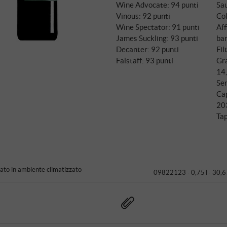
Wine Advocate
:
94 punti
Sa
Vinous
:
92 punti
Col
Wine Spectator
:
91 punti
Aff
James Suckling
:
93 punti
ba
Decanter
:
92 punti
Fil
Falstaff
:
93 punti
Gra
14
Ser
Ca
20
Tap
to in ambiente climatizzato
09822123 ·
0,75 l · 30,6