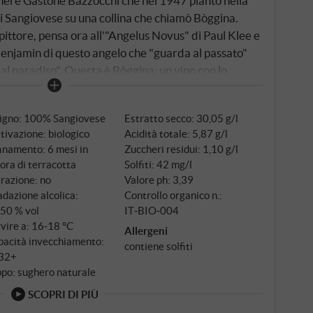
gnere Gastone Bazzocchi che nel 1947 piantò nella
di Sangiovese su una collina che chiamò Bòggina.
pittore, pensa ora all'"Angelus Novus" di Paul Klee e
Benjamin di questo angelo che "guarda al passato"
l paradiso". Questa è Bòggina: un vino con lo
ure spietatamente spinto verso il futuro. Dal 2011
ione di un lotto speciale delle migliori uve di questo
tigno: 100% Sangiovese
Estratto secco: 30,05 g/l
erracotta dell'Impruneta, la ceramica che ha
tivazione: biologico
Acidità totale: 5,87 g/l
ceramica che caratterizza la cultura toscana fin
inamento: 6 mesi in
Zuccheri residui: 1,10 g/l
one avviene per due settimane in anfore da 300 e
ora di terracotta
Solfiti: 42 mg/l
prima che i recipienti vengano chiusi ermeticamente. Il
trazione: no
Valore ph: 3,39
to mesi, protetto dal contatto naturale con le bucce
dazione alcolica:
Controllo organico n.:
,50 % vol
IT‑BIO‑004
vire a: 16‑18 °C
Allergeni
pacità invecchiamento:
contiene solfiti
32+
po: sughero naturale
SCOPRI DI PIÙ