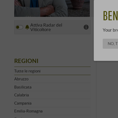
Petrolo, al
SCOPRI 
BEN
Attiva Radar del
Vista
Viticoltore
Your br
NO, 
REGIONI
Tutte le regioni
Abruzzo
Basilicata
Calabria
Campania
Emilia-Romagna