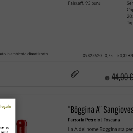
Falstaff
:
93 punti
Ser
Ca
20
Tap
to in ambiente climatizzato
09823520 ·
0,75 l · 53,32 €/l
44,00 
legale
“Bòggina A” Sangioves
Fattoria Petrolo | Toscana
onsenso
La A del nome Boggina sta per i
 nella