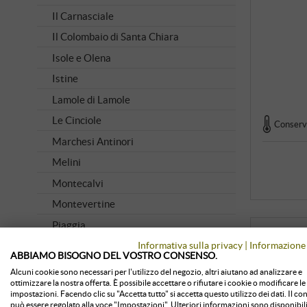
Il Carnasciale
Il Colombaio di Santa Chiara
Isole e Olena
Istine
Lamole di Lamole
Le Cinciole
Conserva
Marchesi Antinori
Melini
Montecalvi
Montevertine
Piaggia
Informativa sulla privacy
|
Informazione 
Poggio Bonelli
ABBIAMO BISOGNO DEL VOSTRO CONSENSO.
Querciabella
Alcuni cookie sono necessari per l'utilizzo del negozio, altri aiutano ad analizzare e
ottimizzare la nostra offerta. È possibile accettare o rifiutare i cookie o modificare le
Ricasoli 1141
impostazioni. Facendo clic su "Accetta tutto" si accetta questo utilizzo dei dati. Il c
può essere regolato alla voce "Impostazioni". Ulteriori informazioni sono disponibili