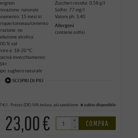
uvignon
Zuccheri residui: 0,58 g/l
tivazione: naturale
Solfiti: 77 mg/l
inamento: 15 mesi in
Valore ph: 3,40
rrique/tonneau/cemento
Allergeni
trazione: no
contiene solfiti
dazione alcolica:
,00 % vol
vire a: 18‑20 °C
pacità invecchiamento:
34+
po: sughero naturale
SCOPRI DI PIÙ
7 €/l
·
Prezzo (DE)
IVA inclusa
, più
spedizione
subito disponibile
23,00 €
+
COMPRA
–