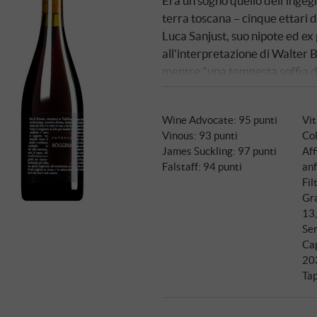
Era un sogno quello dell'inge
terra toscana – cinque ettari 
Luca Sanjust, suo nipote ed ex 
all'interpretazione di Walter 
mentre "una tempesta soffia da
sguardo rivolto al passato epp
Petrolo sperimenta la vinificaz
Wine Advocate
:
95 punti
Vi
vigneto storico in anfore di t
Vinous
:
93 punti
Col
caratterizzato la Toscana – la 
James Suckling
:
97 punti
Aff
dagli Etruschi. La fermentazi
Falstaff
:
94 punti
anf
500 litri con lieviti indigeni, 
Fil
vino macera sulle bucce per ot
Gra
senza l'aggiunta di solfiti.
13
Ser
Ca
20
Tap