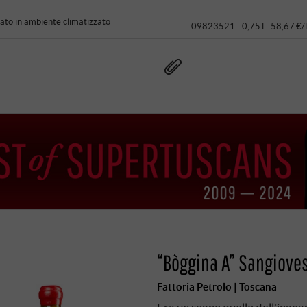
to in ambiente climatizzato
09823521 ·
0,75 l · 58,67 €/l
“Bòggina A” Sangioves
Fattoria Petrolo | Toscana