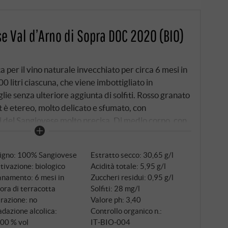
e Val d’Arno di Sopra DOC 2020 (BIO)
 per il vino naturale invecchiato per circa 6 mesi in
 litri ciascuna, che viene imbottigliato in
glie senza ulteriore aggiunta di solfiti. Rosso granato
t è etereo, molto delicato e sfumato, con
i del Sangiovese molto precisa. Di medio corpo, con
ico frutto di Sangiovese con una vena salina. Il finale
nnini setosi e una lunghezza ammaliante. Un
tigno: 100% Sangiovese
Estratto secco: 30,65 g/l
leganza. SUPERIORE.DE
tivazione: biologico
Acidità totale: 5,95 g/l
inamento: 6 mesi in
Zuccheri residui: 0,95 g/l
ora di terracotta
Solfiti: 28 mg/l
trazione: no
Valore ph: 3,40
dazione alcolica:
Controllo organico n.:
,00 % vol
IT‑BIO‑004