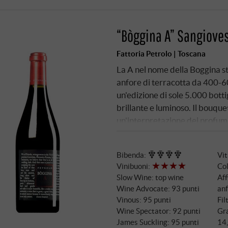
“Bòggina A” Sangioves
Fattoria Petrolo | Toscana
La A nel nome della Boggina sta
anfore di terracotta da 400-600
un'edizione di sole 5.000 botti
brillante e luminoso. Il bouque
un'interpretazione dei profum
una bella struttura e un autent
è di grande bevibilità, con ta
Bibenda
:
Vi
capolavoro di bellezza ed e
Vinibuoni
:
Col
Slow Wine
:
top wine
Aff
Wine Advocate
:
93 punti
anf
Vinous
:
95 punti
Fil
Wine Spectator
:
92 punti
Gra
James Suckling
:
95 punti
14