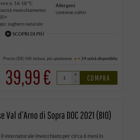
vire a: 16‑18 °C
Allergeni
pacità invecchiamento:
contiene solfiti
30+
po: sughero naturale
SCOPRI DI PIÙ
·
Prezzo (DE)
IVA inclusa
, più
spedizione
< 24 unità
disponibile
39,99 €
+
COMPRA
€
–
e Val d’Arno di Sopra DOC 2021 (BIO)
l vino naturale invecchiato per circa 6 mesi in