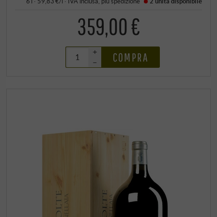
6 l · 59,83 €/l
·
IVA inclusa
, più
spedizione
2 unità
disponibile
359,00 €
+
COMPRA
–