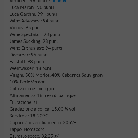
Veronelli
:
96 punti
Luca Maroni
:
96 punti
Luca Gardini
:
99+ punti
Wine Advocate
:
94 punti
Vinous
:
95 punti
Wine Spectator
:
93 punti
James Suckling
:
98 punti
Wine Enthusiast
:
94 punti
Decanter
:
96 punti
Falstaff
:
98 punti
Weinwisser
:
18 punti
Vitigni: 50% Merlot, 40% Cabernet Sauvignon,
10% Petit Verdot
Coltivazione: biologico
Affinamento: 18 mesi di barrique
Filtrazione: sì
Gradazione alcolica: 15,00 % vol
Servire a: 18‑20 °C
Capacità invecchiamento: 2052+
Tappo: Nomacorc
Estratto secco: 32,25 g/l