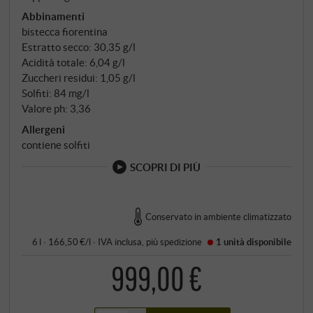
Abbinamenti
bistecca fiorentina
Estratto secco: 30,35 g/l
Acidità totale: 6,04 g/l
Zuccheri residui: 1,05 g/l
Solfiti: 84 mg/l
Valore ph: 3,36
Allergeni
contiene solfiti
SCOPRI DI PIÙ
Conservato in ambiente climatizzato
6 l · 166,50 €/l
·
IVA inclusa
, più
spedizione
1 unità
disponibile
999,00 €