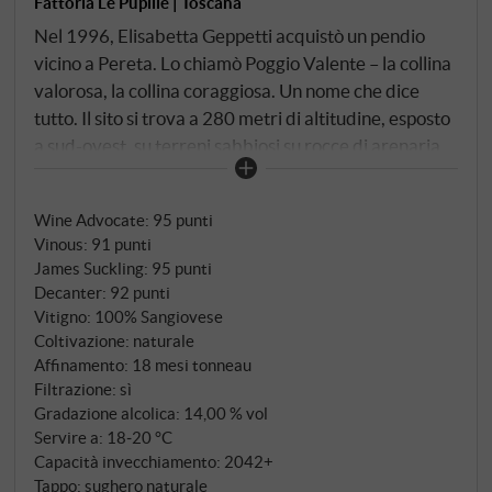
Fattoria Le Pupille | Toscana
Nel 1996, Elisabetta Geppetti acquistò un pendio
vicino a Pereta. Lo chiamò Poggio Valente – la collina
valorosa, la collina coraggiosa. Un nome che dice
tutto. Il sito si trova a 280 metri di altitudine, esposto
a sud-ovest, su terreni sabbiosi su rocce di arenaria
con intarsi di argilla – un terreno che conferisce al
Sangiovese precisione ed eleganza piuttosto che
Wine Advocate
:
95 punti
peso e vigore. Elisabetta voleva qualcosa di diverso:
Vinous
:
91 punti
un cru di Sangiovese monovitigno in stile
James Suckling
:
95 punti
borgognone, un vino che parlasse del suo vigneto e
Decanter
:
92 punti
nient'altro. Nel 2014 ha preso una decisione
Vitigno: 100% Sangiovese
coerente: Poggio Valente ha lasciato la
Coltivazione: naturale
denominazione Morellino e da allora si presenta
Affinamento: 18 mesi tonneau
Filtrazione: sì
come Toscana IGT. Non un passo indietro – al
Gradazione alcolica: 14,00 % vol
contrario. Una dichiarazione. Questo vino è più
Servire a: 18‑20 °C
grande della sua denominazione d'origine, ed
Capacità invecchiamento: 2042+
Elisabetta non voleva che la mancanza di
Tappo: sughero naturale