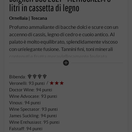
litri in cassetta di legno
Ornellaia | Toscana
Profumo ammaliante di bacche dolci e scure con un
accenno di cassis, legno di cedro e cuoio antico. Al
palato è molto equilibrato, splendidamente viscoso
con un'elegante fusione. Tannini fini, toni minerali
contenuti e frutta meravigliosamente levigata
accompagnano un finale notevole. Per tutta la sua
eleganza, mostra pressione e potenza e, con la giusta
Bibenda
:
dose di acidità, promette una lunga vita e raggiunge
Veronelli
:
93 punti
quasi il livello del suo famoso fratello maggiore.
Doctor Wine
:
94 punti
SUPERIORE.DE
Wine Advocate
:
93 punti
Vinous
:
94 punti
Wine Spectator
:
93 punti
James Suckling
:
94 punti
Wine Enthusiast
:
95 punti
Falstaff
:
94 punti