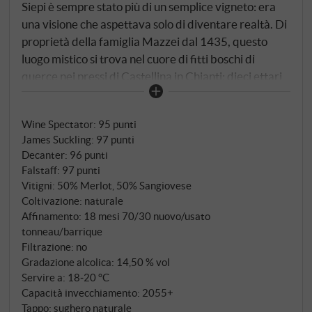
Siepi è sempre stato più di un semplice vigneto: era
una visione che aspettava solo di diventare realtà. Di
proprietà della famiglia Mazzei dal 1435, questo
luogo mistico si trova nel cuore di fitti boschi di
querce nei pressi di Castellina in Chianti: dieci ettari
di pura magia su terreni di alberese, già apprezzati
dagli antichi romani. La storia di Siepi 2023 inizia,
Wine Spectator
:
95 punti
paradossalmente, con una delle annate più
James Suckling
:
97 punti
impegnative del recente passato. Un inverno mite
Decanter
:
96 punti
con scarse precipitazioni, una primavera piovosa che
Falstaff
:
97 punti
ha messo a dura prova i viticoltori dei Mazzei.
Vitigni: 50% Merlot, 50% Sangiovese
Eppure, o forse proprio per questo, è nato un vino che
Coltivazione: naturale
incarna in modo impressionante la filosofia della
Affinamento: 18 mesi 70/30 nuovo/usato
tonneau/barrique
casa: "I grandi vigneti brillano nelle annate difficili".
Filtrazione: no
Gradazione alcolica: 14,50 % vol
Servire a: 18‑20 °C
Capacità invecchiamento: 2055+
Tappo: sughero naturale