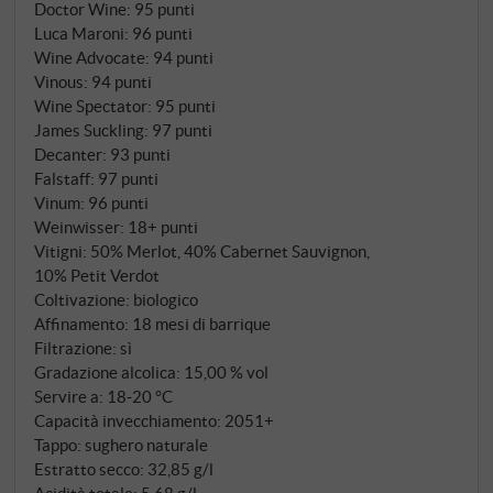
Doctor Wine
:
95 punti
infinito.
SUPERIORE.DE
Luca Maroni
:
96 punti
Wine Advocate
:
94 punti
Vinous
:
94 punti
Wine Spectator
:
95 punti
James Suckling
:
97 punti
Decanter
:
93 punti
Falstaff
:
97 punti
Vinum
:
96 punti
Weinwisser
:
18+ punti
Vitigni: 50% Merlot, 40% Cabernet Sauvignon,
10% Petit Verdot
Coltivazione: biologico
Affinamento: 18 mesi di barrique
Filtrazione: sì
Gradazione alcolica: 15,00 % vol
Servire a: 18‑20 °C
Capacità invecchiamento: 2051+
Tappo: sughero naturale
Estratto secco: 32,85 g/l