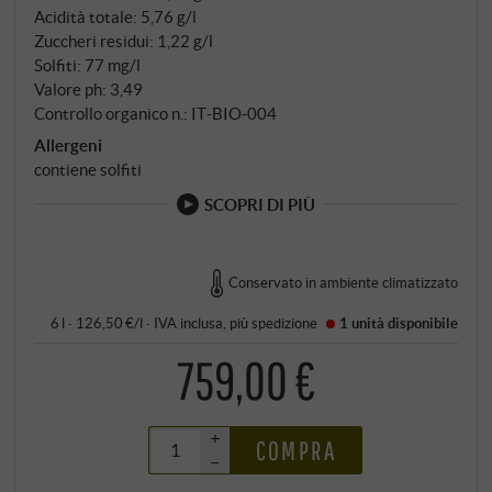
Acidità totale: 5,76 g/l
Zuccheri residui: 1,22 g/l
Solfiti: 77 mg/l
Valore ph: 3,49
Controllo organico n.: IT‑BIO‑004
Allergeni
contiene solfiti
SCOPRI DI PIÙ
Conservato in ambiente climatizzato
6 l · 126,50 €/l
·
IVA inclusa
, più
spedizione
1 unità
disponibile
759,00 €
+
COMPRA
–