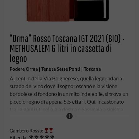
“Orma” Rosso Toscana IGT 2021 (BIO) ·
METHUSALEM 6 litri in cassetta di
legno
Podere Orma | Tenuta Sette Ponti | Toscana
Al centro della Via Bolgherese, quella leggendaria
strada del vino dove il sogno toscano e la visione
bordolese si fondono in un mito indelebile, si trova un
piccolo regno di appena 5,5 ettari. Qui, incastonato
tra i giganti Ornellaia a destra e Sassicaia a sinistra,
Antonio Moretti Cuseri e i suoi figli Alberto e
Amedeo raccontano una storia di passione sfrenata,
Gambero Rosso
:
una storia chiamata Orma. Orma significa impronta.
Bibenda
: