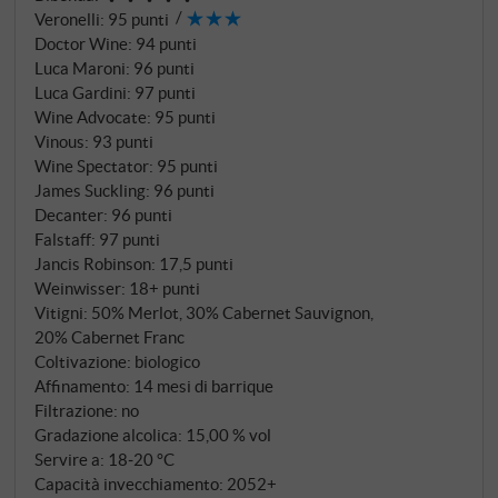
E questo 2021 lascia davvero un'impronta nell'anima
Veronelli
:
95 punti
di chi lo assaggia. Espressione purissima di un'annata
Doctor Wine
:
94 punti
eccezionale, questo uvaggio bordolese certificato
Luca Maroni
:
96 punti
biologico, composto per il 50% da Merlot, per il 30%
Luca Gardini
:
97 punti
da Cabernet Sauvignon e per il 20% da Cabernet
Wine Advocate
:
95 punti
Vinous
:
93 punti
Franc, si dispiega come una sinfonia di colore viola e
Wine Spectator
:
95 punti
granato. Il sole mediterraneo di Bolgheri, mitigato
James Suckling
:
96 punti
dalle brezze salmastre del Mar Tirreno, ha dato alle
Decanter
:
96 punti
uve quella maturazione unica che solo pochi terroir al
Falstaff
:
97 punti
mondo sono in grado di produrre.
Jancis Robinson
:
17,5 punti
Weinwisser
:
18+ punti
Vitigni: 50% Merlot, 30% Cabernet Sauvignon,
20% Cabernet Franc
Coltivazione: biologico
Affinamento: 14 mesi di barrique
Filtrazione: no
Gradazione alcolica: 15,00 % vol
Servire a: 18‑20 °C
Capacità invecchiamento: 2052+