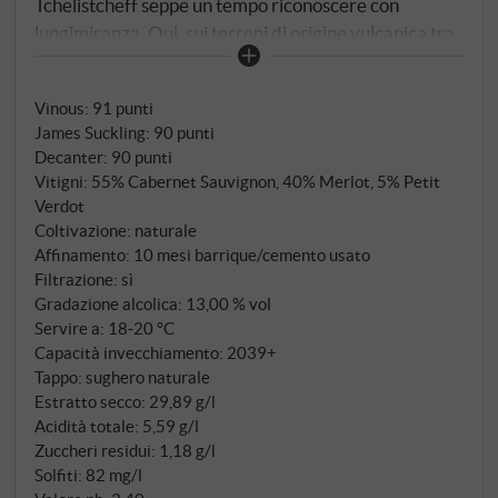
Tchelistcheff seppe un tempo riconoscere con
lungimiranza. Qui, sui terreni di origine vulcanica tra
un antico viale di cipressi e la costa toscana, nasce Le
Volte, il biglietto da visita accessibile di una cantina il
Vinous
:
91 punti
cui nome è sinonimo in tutto il mondo di qualità senza
James Suckling
:
90 punti
compromessi. La cuvée, composta per il 55% da
Decanter
:
90 punti
Cabernet Sauvignon, per il 40% da Merlot e per il 5%
Vitigni: 55% Cabernet Sauvignon, 40% Merlot, 5% Petit
da Petit Verdot, viene vinificata separatamente per
Verdot
vitigno in piccole vasche d'acciaio, al fine di
Coltivazione: naturale
preservarne le caratteristiche individuali. Dopo la
Affinamento: 10 mesi barrique/cemento usato
Filtrazione: sì
fermentazione malolattica, il vino matura per dieci
Gradazione alcolica: 13,00 % vol
mesi in parte in barrique Ornellaia usate e in parte in
Servire a: 18‑20 °C
vasche di cemento: un equilibrio consapevole tra
Capacità invecchiamento: 2039+
struttura ed espressione fruttata.
Tappo: sughero naturale
Estratto secco: 29,89 g/l
Acidità totale: 5,59 g/l
Zuccheri residui: 1,18 g/l
Solfiti: 82 mg/l