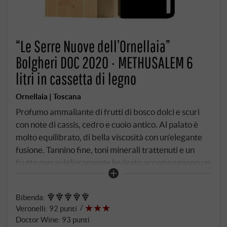
“Le Serre Nuove dell’Ornellaia”
Bolgheri DOC 2020 · METHUSALEM 6
litri in cassetta di legno
Ornellaia | Toscana
Profumo ammaliante di frutti di bosco dolci e scuri
con note di cassis, cedro e cuoio antico. Al palato è
molto equilibrato, di bella viscosità con un'elegante
fusione. Tannino fine, toni minerali trattenuti e un
frutto meravigliosamente levigato accompagnano un
finale notevole. Per tutta la sua eleganza, mostra
pressione e potenza e, con la giusta dose di acidità,
Bibenda
:
promette una lunga vita e raggiunge quasi il livello
Veronelli
:
92 punti
del suo famoso fratello maggiore.
SUPERIORE.DE
Doctor Wine
:
93 punti