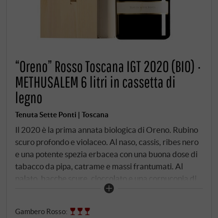
“Oreno” Rosso Toscana IGT 2020 (BIO) ·
METHUSALEM 6 litri in cassetta di
legno
Tenuta Sette Ponti | Toscana
Il 2020 è la prima annata biologica di Oreno. Rubino
scuro profondo e violaceo. Al naso, cassis, ribes nero
e una potente spezia erbacea con una buona dose di
tabacco da pipa, catrame e massi frantumati. Al
palato, bacche scure, cioccolato e una cornucopia di
erbe definiscono il corpo pieno. Questo succoso vino
monumento ha tannini perfettamente integrati,
Gambero Rosso
:
un'enorme setosità e un finale apparentemente