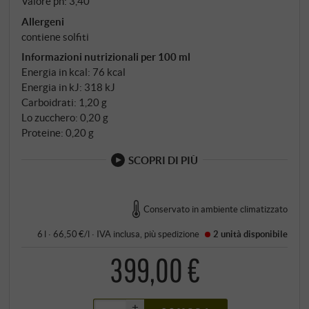
Valore ph: 3,40
Allergeni
contiene solfiti
Informazioni nutrizionali per 100 ml
Energia in kcal: 76 kcal
Energia in kJ: 318 kJ
Carboidrati: 1,20 g
Lo zucchero: 0,20 g
Proteine: 0,20 g
SCOPRI DI PIÙ
Conservato in ambiente climatizzato
6 l · 66,50 €/l
·
IVA inclusa
, più
spedizione
2 unità
disponibile
399,00 €
+