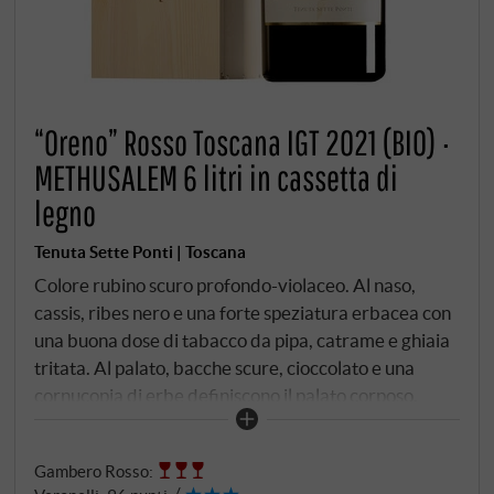
“Oreno” Rosso Toscana IGT 2021 (BIO) ·
METHUSALEM 6 litri in cassetta di
legno
Tenuta Sette Ponti | Toscana
Colore rubino scuro profondo-violaceo. Al naso,
cassis, ribes nero e una forte speziatura erbacea con
una buona dose di tabacco da pipa, catrame e ghiaia
tritata. Al palato, bacche scure, cioccolato e una
cornucopia di erbe definiscono il palato corposo.
Questo succoso vino monumento ha tannini
perfettamente integrati, un'enorme setosità e un
Gambero Rosso
:
finale quasi infinito.
SUPERIORE.DE