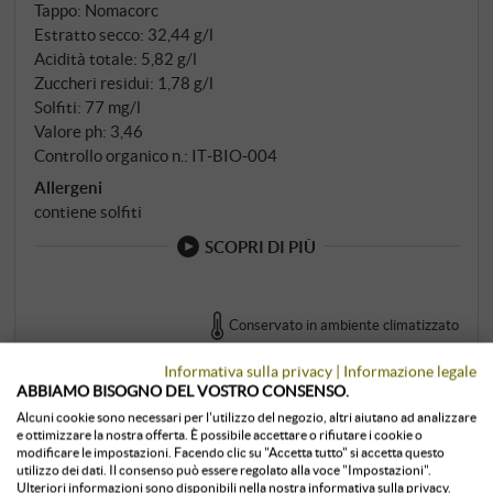
Tappo: Nomacorc
Estratto secco: 32,44 g/l
Acidità totale: 5,82 g/l
Zuccheri residui: 1,78 g/l
Solfiti: 77 mg/l
Valore ph: 3,46
Controllo organico n.: IT‑BIO‑004
Allergeni
contiene solfiti
SCOPRI DI PIÙ
Conservato in ambiente climatizzato
6 l · 124,83 €/l
·
IVA inclusa
, più
spedizione
1 unità
disponibile
Informativa sulla privacy
|
Informazione legale
ABBIAMO BISOGNO DEL VOSTRO CONSENSO.
749,00 €
Alcuni cookie sono necessari per l'utilizzo del negozio, altri aiutano ad analizzare
e ottimizzare la nostra offerta. È possibile accettare o rifiutare i cookie o
modificare le impostazioni. Facendo clic su "Accetta tutto" si accetta questo
utilizzo dei dati. Il consenso può essere regolato alla voce "Impostazioni".
+
COMPRA
Ulteriori informazioni sono disponibili nella nostra informativa sulla privacy.