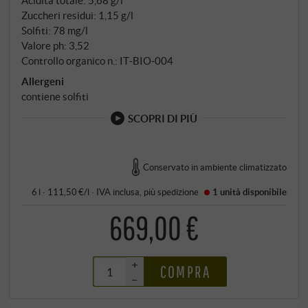
Acidità totale: 5,68 g/l
Zuccheri residui: 1,15 g/l
Solfiti: 78 mg/l
Valore ph: 3,52
Controllo organico n.: IT‑BIO‑004
Allergeni
contiene solfiti
SCOPRI DI PIÙ
Conservato in ambiente climatizzato
6 l · 111,50 €/l
·
IVA inclusa
, più
spedizione
1 unità
disponibile
669,00 €
+
COMPRA
–