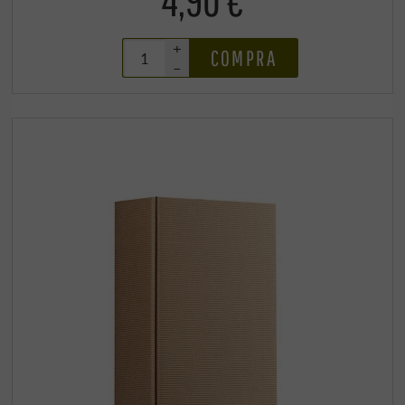
4,90 €
+
COMPRA
–