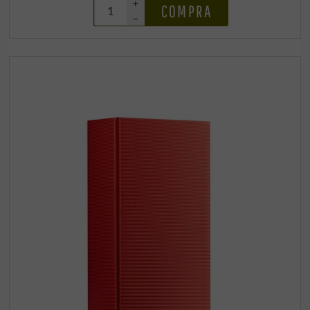
+
COMPRA
–