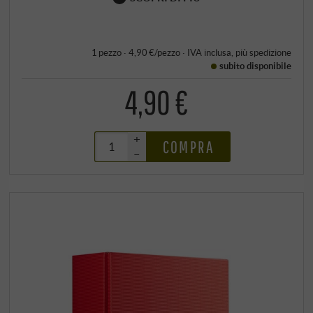
1 pezzo · 4,90 €/pezzo
·
IVA inclusa
, più
spedizione
subito disponibile
4,90 €
+
COMPRA
–