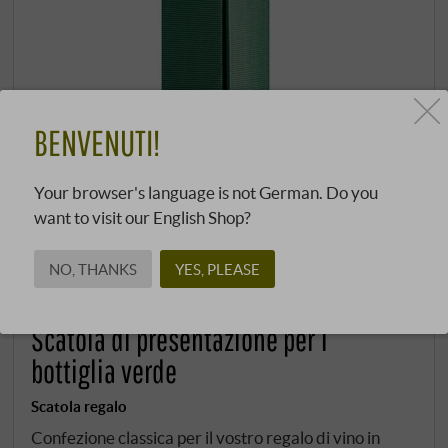
BENVENUTI!
Your browser's language is not German. Do you
want to visit our English Shop?
NO, THANKS
YES, PLEASE
Scatola di presentazione per 1
bottiglia verde
Scatola regalo
Confezione classica per il vostro regalo di vino in