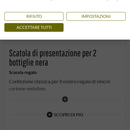
RIFIUTO
IMPOSTAZIONI
ACCETTARE TUTTI
Scatola di presentazione per 2
bottiglie nera
Scatola regalo
Confezione classica per il vostro regalo di vino in
cartone ondulato.
SCOPRI DI PIÙ