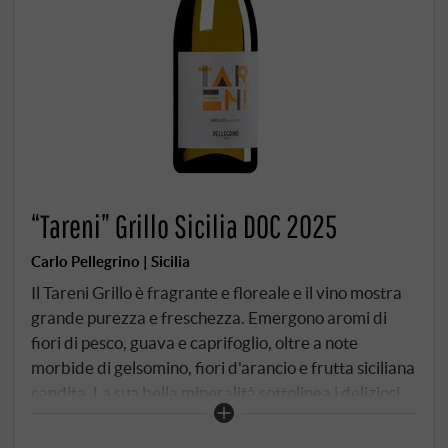
“Tareni” Grillo Sicilia DOC 2025
Carlo Pellegrino | Sicilia
Il Tareni Grillo è fragrante e floreale e il vino mostra
grande purezza e freschezza. Emergono aromi di
fiori di pesco, guava e caprifoglio, oltre a note
morbide di gelsomino, fiori d'arancio e frutta siciliana
candita. La sua bella mineralità sottolinea i deliziosi
contrasti tra dolce e secco che, insieme all'ottimo
rapporto qualità-prezzo, offrono un piacere di