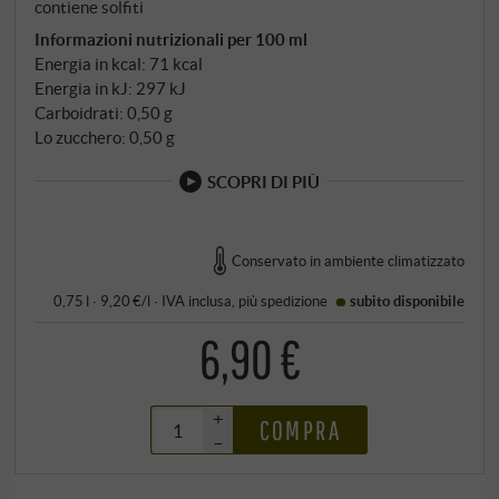
contiene solfiti
Informazioni nutrizionali per 100 ml
Energia in kcal: 71 kcal
Energia in kJ: 297 kJ
Carboidrati: 0,50 g
Lo zucchero: 0,50 g
SCOPRI DI PIÙ
Conservato in ambiente climatizzato
0,75 l · 9,20 €/l
·
IVA inclusa
, più
spedizione
subito disponibile
6,90 €
+
COMPRA
–