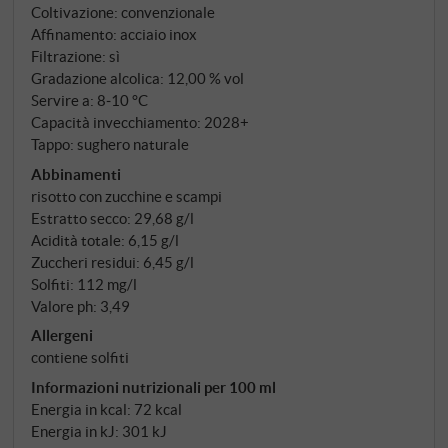
Coltivazione: convenzionale
piacevole persistenza. Non solo per le lunghe serate
Affinamento: acciaio inox
estive. SUPERIORE.DE
Filtrazione: sì
Gradazione alcolica: 12,00 % vol
Servire a: 8‑10 °C
Capacità invecchiamento: 2028+
Tappo: sughero naturale
Abbinamenti
risotto con zucchine e scampi
Estratto secco: 29,68 g/l
Acidità totale: 6,15 g/l
Zuccheri residui: 6,45 g/l
Solfiti: 112 mg/l
Valore ph: 3,49
Allergeni
contiene solfiti
Informazioni nutrizionali per 100 ml
Energia in kcal: 72 kcal
Energia in kJ: 301 kJ