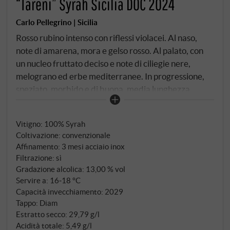
“Tareni” Syrah Sicilia DOC 2024
Carlo Pellegrino | Sicilia
Rosso rubino intenso con riflessi violacei. Al naso,
note di amarena, mora e gelso rosso. Al palato, con
un nucleo fruttato deciso e note di ciliegie nere,
melograno ed erbe mediterranee. In progressione,
speziato, morbido e di buona, media lunghezza.
SUPERIORE.DE
Vitigno: 100% Syrah
Coltivazione: convenzionale
Affinamento: 3 mesi acciaio inox
Filtrazione: sì
Gradazione alcolica: 13,00 % vol
Servire a: 16‑18 °C
Capacità invecchiamento: 2029
Tappo: Diam
Estratto secco: 29,79 g/l
Acidità totale: 5,49 g/l