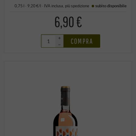
0,75 l · 9,20 €/l
·
IVA inclusa
, più
spedizione
subito disponibile
6,90 €
+
COMPRA
–