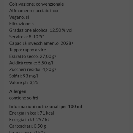
sentore di mineralità. Si presta molto bene come
Coltivazione: convenzionale
aperitivo e in abbinamento a piatti leggeri, nonché
Affinamento: acciaio inox
come bevanda estiva nel pomeriggio.
Vegano: sì
SUPERIORE.DE
Filtrazione: sì
Gradazione alcolica: 12,50 % vol
Servire a: 8‑10 °C
Capacità invecchiamento: 2028+
Tappo: tappo a vite
Estratto secco: 27,00 g/l
Acidità totale: 5,50 g/l
Zuccheri residui: 4,20 g/l
Solfiti: 93 mg/l
Valore ph: 3,25
Allergeni
contiene solfiti
Informazioni nutrizionali per 100 ml
Energia in kcal: 71 kcal
Energia in kJ: 297 kJ
Carboidrati: 0,50 g
Lo zucchero: 0,50 g