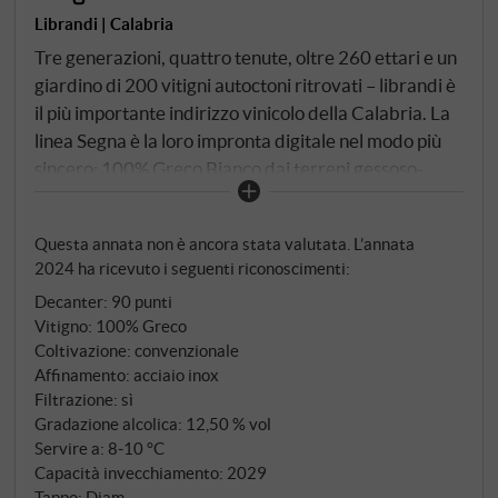
Librandi | Calabria
Tre generazioni, quattro tenute, oltre 260 ettari e un
giardino di 200 vitigni autoctoni ritrovati – librandi è
il più importante indirizzo vinicolo della Calabria. La
linea Segna è la loro impronta digitale nel modo più
sincero: 100% Greco Bianco dai terreni gessoso-
argillosi di Cirò, Cirò Marina e Crucoli, raccolto
nell'ultima decade di settembre, pressato
Questa annata non è ancora stata valutata. L’annata
delicatamente, fermentato e maturato in acciaio.
2024 ha ricevuto i seguenti riconoscimenti:
Decanter
:
90 punti
Vitigno: 100% Greco
Coltivazione: convenzionale
Affinamento: acciaio inox
Filtrazione: sì
Gradazione alcolica: 12,50 % vol
Servire a: 8‑10 °C
Capacità invecchiamento: 2029
Tappo: Diam