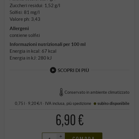
Zuccheri residui: 1,52 g/l
Solfiti: 81 mg/l
Valore ph: 3,43
Allergeni
contiene solfiti
Informazioni nutrizionali per 100 ml
Energia in kcal: 67 kcal
Energia in kJ: 280 kJ
SCOPRI DI PIÙ
Conservato in ambiente climatizzato
0,75 l · 9,20 €/l
·
IVA inclusa
, più
spedizione
subito disponibile
6,90 €
+