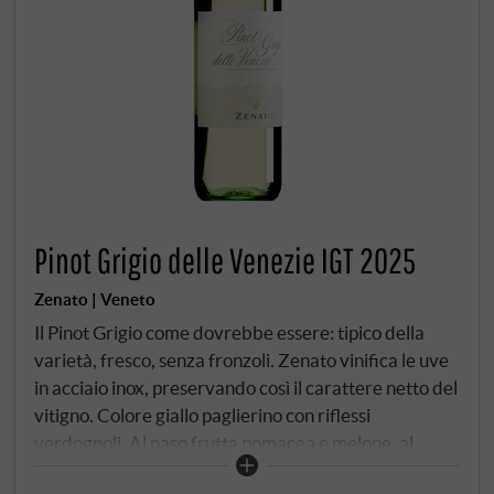
Pinot Grigio delle Venezie IGT 2025
Zenato | Veneto
Il Pinot Grigio come dovrebbe essere: tipico della
varietà, fresco, senza fronzoli. Zenato vinifica le uve
in acciaio inox, preservando così il carattere netto del
vitigno. Colore giallo paglierino con riflessi
verdognoli. Al naso frutta pomacea e melone, al
palato è succoso, con un'acidità moderata e una