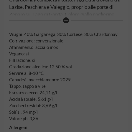
Lazise, Peschiera e Valeggio, proprio alle porte di
Zenato sul Lago di Garda. Colore giallo paglierino
con riflessi verdi. Aromi di pesca, fiori bianchi e un
pizzico di agrumi. Al palato è leggero e fresco, con
Vitigni: 40% Garganega, 30% Cortese, 30% Chardonnay
un'acidità contenuta e una piacevole morbidezza. Un
Coltivazione: convenzionale
vino bianco per la terrazza, con gli antipasti o come
Affinamento: acciaio inox
aperitivo – leggero e di carattere. SUPERIORE.DE
Vegano: sì
Filtrazione: sì
Gradazione alcolica: 12,50 % vol
Servire a: 8‑10 °C
Capacità invecchiamento: 2029
Tappo: tappo a vite
Estratto secco: 24,11 g/l
Acidità totale: 5,61 g/l
Zuccheri residui: 3,69 g/l
Solfiti: 94 mg/l
Valore ph: 3,36
Allergeni