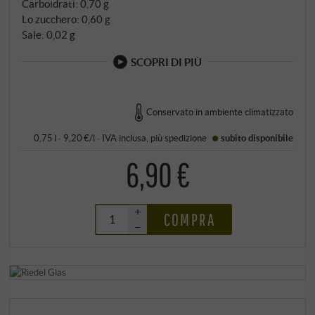
Carboidrati: 0,70 g
Lo zucchero: 0,60 g
Sale: 0,02 g
SCOPRI DI PIÙ
Conservato in ambiente climatizzato
0,75 l · 9,20 €/l
·
IVA inclusa
, più
spedizione
subito disponibile
6,90 €
+
COMPRA
–