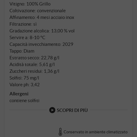
Vitigno: 100% Grillo
consumo spensierato.
SUPERIORE.DE
Coltivazione: convenzionale
Affinamento: 4 mesi acciaio inox
Filtrazione: sì
Gradazione alcolica: 13,00 % vol
Servire a: 8‑10 °C
Capacità invecchiamento: 2029
Tappo: Diam
Estratto secco: 22,78 g/l
Acidità totale: 5,61 g/l
Zuccheri residui: 1,36 g/l
Solfiti: 75 mg/l
Valore ph: 3,42
Allergeni
contiene solfiti
SCOPRI DI PIÙ
Conservato in ambiente climatizzato