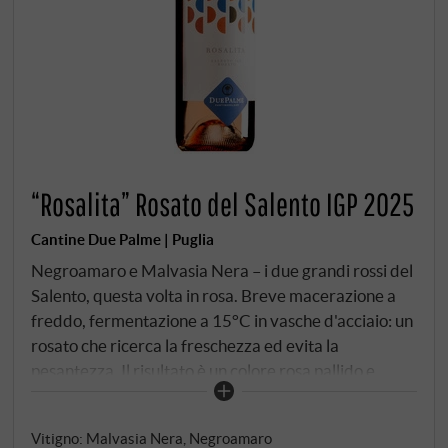
“Rosalita” Rosato del Salento IGP 2025
Cantine Due Palme | Puglia
Negroamaro e Malvasia Nera – i due grandi rossi del
Salento, questa volta in rosa. Breve macerazione a
freddo, fermentazione a 15°C in vasche d'acciaio: un
rosato che ricerca la freschezza ed evita la
pesantezza. Il risultato è un colore rosa pallido e
brillante. Bacche rosse, petali di rosa, un accenno di
iodio in sottofondo – il mare, che nel Salento non è
Vitigno: Malvasia Nera, Negroamaro
mai lontano. Al palato è fresco e salino, con una