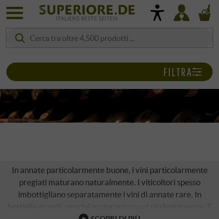
FILTRA
FORMATI
In annate particolarmente buone, i vini particolarmente
pregiati maturano naturalmente. I viticoltori spesso
imbottigliano separatamente i vini di annate rare. In
bottiglie grandi, perché maturano un po' più lentamente. E
perché questi sono naturalmente ricercati anche come
SCOPRI DI PIÙ