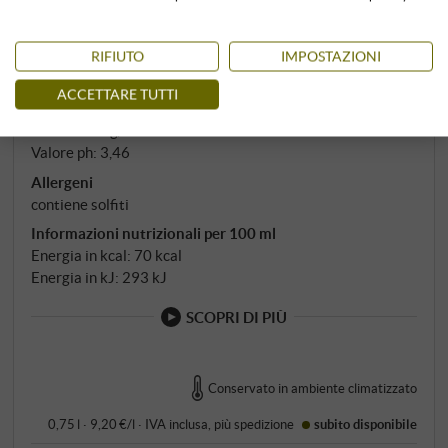
Capacità invecchiamento: 2029
Tappo: Diam
RIFIUTO
IMPOSTAZIONI
Estratto secco: 22,97 g/l
Acidità totale: 5,58 g/l
ACCETTARE TUTTI
Zuccheri residui: 1,71 g/l
Solfiti: 89 mg/l
Valore ph: 3,46
Allergeni
contiene solfiti
Informazioni nutrizionali per 100 ml
Energia in kcal: 70 kcal
Energia in kJ: 293 kJ
SCOPRI DI PIÙ
Conservato in ambiente climatizzato
0,75 l · 9,20 €/l
·
IVA inclusa
, più
spedizione
subito disponibile