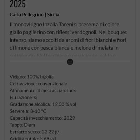
2025
Carlo Pellegrino | Sicilia
Il monovitigno Inzolia Tareni si presenta di colore
giallo paglierino con riflessi verdognoli. Nel bouquet
intenso, siamo accolti da aromi di fiori bianchi e fiori
di limone con pesca bianca e melone di melata in
sottofondo. Nel bicchiere è persistente, caldo e
morbido e la sua fresca acidità è ben integrata. Una
bella bevuta!
SUPERIORE.DE
Vitigno: 100% Inzolia
Coltivazione: convenzionale
Affinamento: 3 mesi acciaio inox
Filtrazione: sì
Gradazione alcolica: 12,00 % vol
Servire a: 8‑10 °C
Capacità invecchiamento: 2029
Tappo: Diam
Estratto secco: 22,22 g/l
Acidità totale: 5,69 g/l