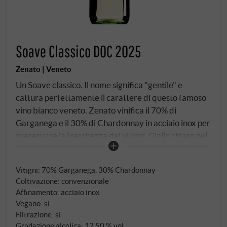
Soave Classico DOC 2025
Zenato | Veneto
Un Soave classico. Il nome significa "gentile" e
cattura perfettamente il carattere di questo famoso
vino bianco veneto. Zenato vinifica il 70% di
Garganega e il 30% di Chardonnay in acciaio inox per
preservare la freschezza dei vitigni. Giallo chiaro nel
bicchiere, con aromi di mela verde, pera e sottili note
floreali. Al palato è vivace, fruttato ed equilibrato –
Vitigni: 70% Garganega, 30% Chardonnay
un vino bianco non complicato, con un'acidità
Coltivazione: convenzionale
moderata e una piacevole scorrevolezza. Ideale con
Affinamento: acciaio inox
antipasti, pesce e piatti estivi leggeri.
Vegano: sì
SUPERIORE.DE
Filtrazione: sì
Gradazione alcolica: 12,50 % vol