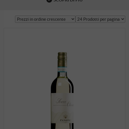
oggetti da collezione o da regalo. Queste bottiglie speciali
vengono solitamente fornite in una confezione regalo
appositamente progettata o in un originale cofanetto di
legno, noto anche …