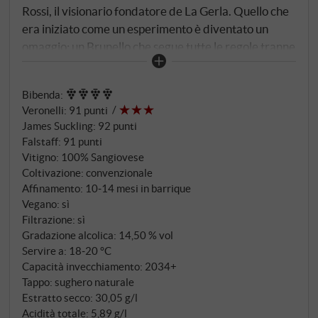
Rossi, il visionario fondatore de La Gerla. Quello che
era iniziato come un esperimento è diventato un
omaggio: un Brunello che segue tutte le regole tranne
quelle della botte di legno. Invece di maturare nei
grandi tini di Slavonia come i suoi fratelli nobili, la
Bibenda
:
Birba trascorre fino a quattordici mesi in barrique
Veronelli
:
91 punti
francesi di Allier e dei Vosgi, di cui un terzo nuove –
James Suckling
:
92 punti
un terzo delle quali nuove. Le viti trentennali sulle
Falstaff
:
91 punti
pendici del Canalicchio, tra i 270 e i 320 metri sul
Vitigno: 100% Sangiovese
livello del mare, producono rese minime, appena 50
Coltivazione: convenzionale
quintali per ettaro. Quindici giorni di macerazione
Affinamento: 10‑14 mesi in barrique
Vegano: sì
estraggono sostanza e profondità prima che il legno
Filtrazione: sì
lasci la sua firma speziata.
Gradazione alcolica: 14,50 % vol
Servire a: 18‑20 °C
Capacità invecchiamento: 2034+
Tappo: sughero naturale
Estratto secco: 30,05 g/l
Acidità totale: 5,89 g/l