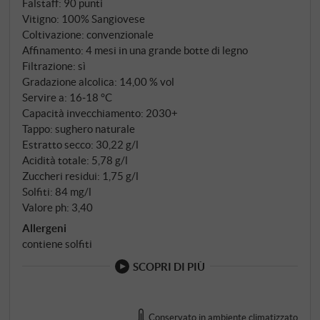
Falstaff
:
90 punti
denominazione, vinificate con la stessa cura dei
Vitigno: 100% Sangiovese
Brunelli della casa, solo con un affinamento più
Coltivazione: convenzionale
breve: quattro mesi in grandi botti di Slavonia
Affinamento: 4 mesi in una grande botte di legno
preservano l'irruenza del frutto.
Filtrazione: sì
Gradazione alcolica: 14,00 % vol
Servire a: 16‑18 °C
Capacità invecchiamento: 2030+
Tappo: sughero naturale
Estratto secco: 30,22 g/l
Acidità totale: 5,78 g/l
Zuccheri residui: 1,75 g/l
Solfiti: 84 mg/l
Valore ph: 3,40
Allergeni
contiene solfiti
SCOPRI DI PIÙ
Conservato in ambiente climatizzato