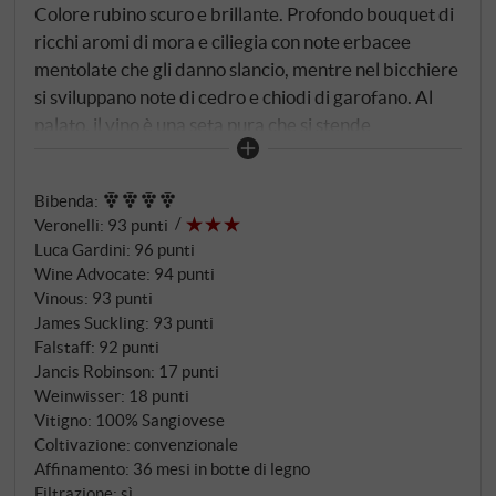
Colore rubino scuro e brillante. Profondo bouquet di
ricchi aromi di mora e ciliegia con note erbacee
mentolate che gli danno slancio, mentre nel bicchiere
si sviluppano note di cedro e chiodi di garofano. Al
palato, il vino è una seta pura che si stende
lentamente sul palato, con una densità e un peso
ammirevoli, bilanciati da un'acidità e una mineralità
Bibenda
:
brillanti. Questo vino ancora molto giovane è pieno di
Veronelli
:
93 punti
potenziale, con un nucleo di frutta scura primaria che
Luca Gardini
:
96 punti
offre già un buon assaggio del fascino degli anni
Wine Advocate
:
94 punti
successivi. Una struttura tannica finemente
Vinous
:
93 punti
intrecciata sul lungo finale. Ottimo potenziale di
James Suckling
:
93 punti
invecchiamento. SUPERIORE.DE
Falstaff
:
92 punti
Jancis Robinson
:
17 punti
Weinwisser
:
18 punti
Vitigno: 100% Sangiovese
Coltivazione: convenzionale
Affinamento: 36 mesi in botte di legno
Filtrazione: sì