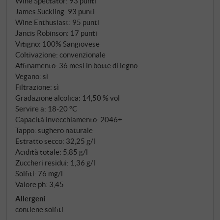
Wine Spectator
:
93 punti
James Suckling
:
93 punti
Wine Enthusiast
:
95 punti
Jancis Robinson
:
17 punti
Vitigno: 100% Sangiovese
Coltivazione: convenzionale
Affinamento: 36 mesi in botte di legno
Vegano: sì
Filtrazione: sì
Gradazione alcolica: 14,50 % vol
Servire a: 18‑20 °C
Capacità invecchiamento: 2046+
Tappo: sughero naturale
Estratto secco: 32,25 g/l
Acidità totale: 5,85 g/l
Zuccheri residui: 1,36 g/l
Solfiti: 76 mg/l
Valore ph: 3,45
Allergeni
contiene solfiti