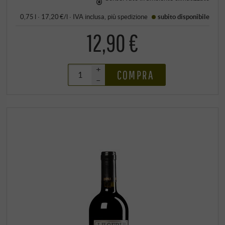
0,75 l · 17,20 €/l
·
IVA inclusa
, più
spedizione
subito disponibile
12,90 €
+
COMPRA
–