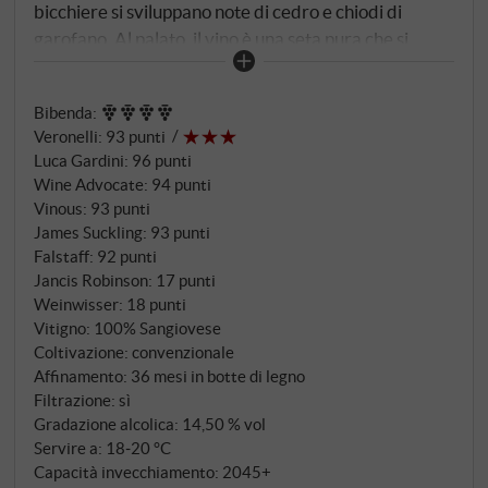
bicchiere si sviluppano note di cedro e chiodi di
garofano. Al palato, il vino è una seta pura che si
stende lentamente sul palato, con una densità e un
peso ammirevoli, bilanciati da un'acidità e una
Bibenda
:
mineralità brillanti. Questo vino ancora molto
Veronelli
:
93 punti
giovane è pieno di potenziale, con un nucleo di frutta
Luca Gardini
:
96 punti
scura primaria che offre già un buon assaggio del
Wine Advocate
:
94 punti
fascino degli anni successivi. Una struttura tannica
Vinous
:
93 punti
finemente intrecciata sul lungo finale. Ottimo
James Suckling
:
93 punti
potenziale di invecchiamento. SUPERIORE.DE
Falstaff
:
92 punti
Jancis Robinson
:
17 punti
Weinwisser
:
18 punti
Vitigno: 100% Sangiovese
Coltivazione: convenzionale
Affinamento: 36 mesi in botte di legno
Filtrazione: sì
Gradazione alcolica: 14,50 % vol
Servire a: 18‑20 °C
Capacità invecchiamento: 2045+