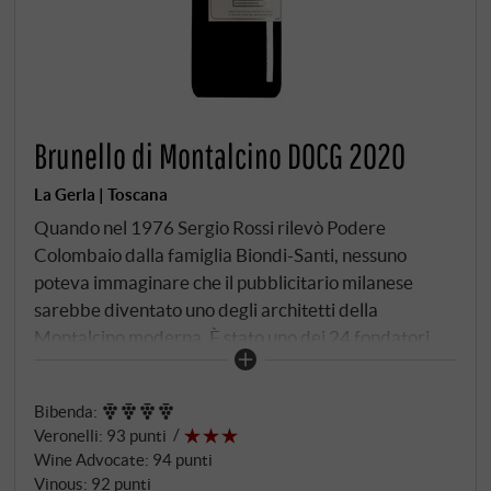
Brunello di Montalcino DOCG 2020
La Gerla | Toscana
Quando nel 1976 Sergio Rossi rilevò Podere
Colombaio dalla famiglia Biondi-Santi, nessuno
poteva immaginare che il pubblicitario milanese
sarebbe diventato uno degli architetti della
Montalcino moderna. È stato uno dei 24 fondatori
del Consorzio, uno dei primi 35 imbottigliatori di
Brunello di una denominazione che nel 2024
Bibenda
:
supererà le 250 unità. Cosa ha portato con sé: i
Veronelli
:
93 punti
leggendari cloni di Sangiovese di Biondi-Santi,
Wine Advocate
:
94 punti
piantati su marne e calcare in località Canalicchio –
Vinous
:
92 punti