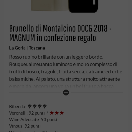
Brunello di Montalcino DOCG 2018 ·
MAGNUM in confezione regalo
La Gerla | Toscana
Rosso rubino brillante con un leggero bordo.
Bouquet altrettanto luminoso e molto complesso di
frutti di bosco, fragole, frutta secca, catrame ed erbe
balsamiche. Al palato, una struttura molto attraente
e morbida, ancora una volta un bel frutto a bacca
rossa nella bevanda, oltre a tracce di ribes nero,
mirtillo e liquirizia. Nel finale, lungo e pulito, tracce di
Bibenda
:
legno chiaro ben integrate e una setosità molto
Veronelli
:
92 punti
attraente.
SUPERIORE.DE
Wine Advocate
:
93 punti
Vinous
:
92 punti