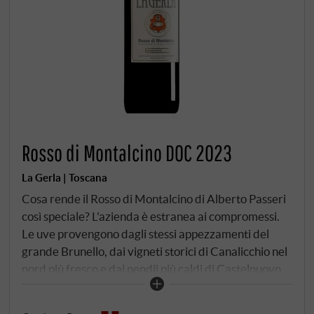
Rosso di Montalcino DOC 2023
La Gerla | Toscana
Cosa rende il Rosso di Montalcino di Alberto Passeri
così speciale? L'azienda è estranea ai compromessi.
Le uve provengono dagli stessi appezzamenti del
grande Brunello, dai vigneti storici di Canalicchio nel
nord più fresco e dai pendii più caldi di Castelnuovo
dell'Abate nel sud. Questa doppia origine è il segreto:
l'eleganza e la finezza del nord si fondono con la