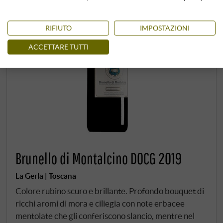
RIFIUTO
IMPOSTAZIONI
ACCETTARE TUTTI
Brunello di Montalcino DOCG 2019
La Gerla | Toscana
Colore rubino scuro e brillante. Profondo bouquet di
ricchi aromi di mora e ciliegia con note erbacee
mentolate che gli conferiscono slancio, mentre nel