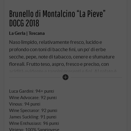
Brunello di Montalcino “La Pieve”
DOCG 2018
La Gerla | Toscana
Naso limpido, relativamente fresco, lucido e
profondo con toni di bacche fini, un po' di erbe
secche, pepe, note di tabacco, cenere e sfumature
floreali. Frutto teso, aspro, fresco e preciso, con
acidità evidente e tannini presenti e fini. Al palato è
denso e persistente, con tracce di fumo, erbe secche,
sale in sottofondo, ottima profondità. Per tutta la sua
Luca Gardini
:
94+ punti
potenza, stile elegante con una nota di cioccolato
Wine Advocate
:
92 punti
amaro, ottimo finale teso e sapido.
SUPERIORE.DE
Vinous
:
94 punti
Wine Spectator
:
92 punti
James Suckling
:
91 punti
Wine Enthusiast
:
96 punti
Vitigno: 100% Sangiovese