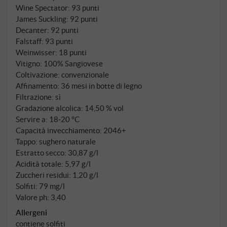
viti che hanno ormai più di quarant'anni. Il Brunello
Wine Spectator
:
93 punti
2020 unisce due anime: la fresca eleganza del nord
James Suckling
:
92 punti
dalle storiche parcelle di Canalicchio e il vigore
Decanter
:
92 punti
Falstaff
:
93 punti
baciato dal sole di Castelnuovo dell'Abate a sud. Il
Weinwisser
:
18 punti
vino riposa per tre anni in grandi botti di Slavonia e
Vitigno: 100% Sangiovese
per altri otto mesi in bottiglia – tempo che si può
Coltivazione: convenzionale
assaggiare.
Affinamento: 36 mesi in botte di legno
Filtrazione: sì
Gradazione alcolica: 14,50 % vol
Servire a: 18‑20 °C
Capacità invecchiamento: 2046+
Tappo: sughero naturale
Estratto secco: 30,87 g/l
Acidità totale: 5,97 g/l
Zuccheri residui: 1,20 g/l
Solfiti: 79 mg/l
Valore ph: 3,40
Allergeni
contiene solfiti