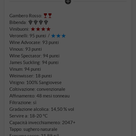
su un nucleo di acidi freschi e brillanti che affiancano i
sapori di amarena e ribes rosso. Note di liquirizia,
Gambero Rosso
:
tabacco ed erbe dolci indugiano a lungo su un
Bibenda
:
delicato strato di tannini fini. Ha una succosità, una
Vinibuoni
:
finezza e una struttura che gli garantiranno una lunga
Veronelli
:
95 punti
vita. SUPERIORE.DE
Wine Advocate
:
93 punti
Vinous
:
93 punti
Wine Spectator
:
94 punti
James Suckling
:
94 punti
Vinum
:
94 punti
Weinwisser
:
18 punti
Vitigno: 100% Sangiovese
Coltivazione: convenzionale
Affinamento: 48 mesi tonneau
Filtrazione: sì
Gradazione alcolica: 14,50 % vol
Servire a: 18‑20 °C
Capacità invecchiamento: 2047+
Tappo: sughero naturale
Estratto secco: 31,89 g/l