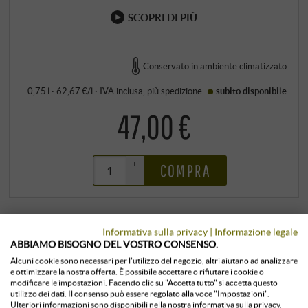
SCOPRI DI PIÙ
Conservato in ambiente climatizzato
0,75 l · 62,67 €/l
·
IVA inclusa
, più
spedizione
subito disponibile
47,00 €
+
COMPRA
–
Informativa sulla privacy
|
Informazione legale
ABBIAMO BISOGNO DEL VOSTRO CONSENSO.
Alcuni cookie sono necessari per l'utilizzo del negozio, altri aiutano ad analizzare
e ottimizzare la nostra offerta. È possibile accettare o rifiutare i cookie o
modificare le impostazioni. Facendo clic su "Accetta tutto" si accetta questo
utilizzo dei dati. Il consenso può essere regolato alla voce "Impostazioni".
Ulteriori informazioni sono disponibili nella nostra informativa sulla privacy.