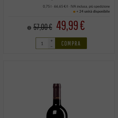
0,75 l · 66,65 €/l
·
IVA inclusa
, più
spedizione
< 24 unità
disponibile
49,99 €
57,00 €
+
COMPRA
–