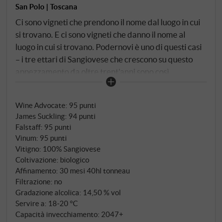
San Polo | Toscana
Ci sono vigneti che prendono il nome dal luogo in cui
si trovano. E ci sono vigneti che danno il nome al
luogo in cui si trovano. Podernovi è uno di questi casi
– i tre ettari di Sangiovese che crescono su questo
appezzamento da oltre trent'anni sono così
indissolubilmente legati alla collina che il vigneto e la
zona portano lo stesso nome. Quando nel 2015 San
Wine Advocate
:
95 punti
Polo ha imbottigliato il primo Brunello monovitigno
James Suckling
:
94 punti
proveniente da questo vigneto, non si è trattato tanto
Falstaff
:
95 punti
di un debutto quanto di un riconoscimento di ciò che
Vinum
:
95 punti
il terreno conosceva da tempo. Podernovi si trova a
Vitigno: 100% Sangiovese
450 metri sul livello del mare, esposto a sud-est,
Coltivazione: biologico
dove la vista spazia sulla Val d'Orcia fino al Monte
Affinamento: 30 mesi 40hl tonneau
Filtrazione: no
Amiata. I terreni sono un caleidoscopio della geologia
Gradazione alcolica: 14,50 % vol
toscana: marna e galestro, l'argilla simile all'ardesia
Servire a: 18‑20 °C
che conferisce ai migliori vigneti di Sangiovese della
Capacità invecchiamento: 2047+
regione la loro inquietante mineralità, intervallati da