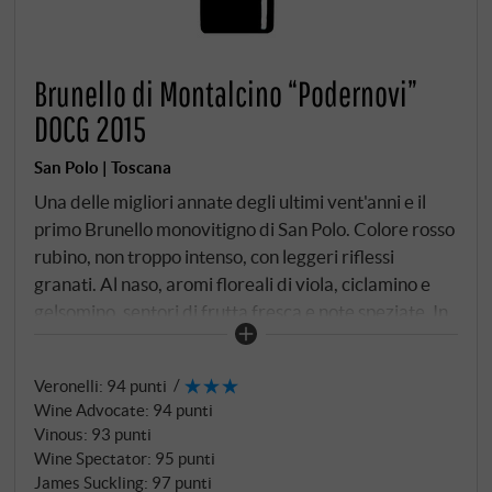
Brunello di Montalcino “Podernovi”
DOCG 2015
San Polo | Toscana
Una delle migliori annate degli ultimi vent'anni e il
primo Brunello monovitigno di San Polo. Colore rosso
rubino, non troppo intenso, con leggeri riflessi
granati. Al naso, aromi floreali di viola, ciclamino e
gelsomino, sentori di frutta fresca e note speziate. In
bocca, rotondo, pieno di armonia e con una buona
struttura e acidità, oltre a tannini molto morbidi che
Veronelli
:
94 punti
mostrano un'eccellente persistenza complessiva. Un
Wine Advocate
:
94 punti
vino di lunghezza quasi infinita, profondo e con un
Vinous
:
93 punti
carattere distinto che permane nella memoria.
Wine Spectator
:
95 punti
SUPERIORE.DE
James Suckling
:
97 punti