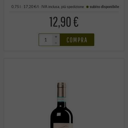
0,75 l · 17,20 €/l
·
IVA inclusa
, più
spedizione
subito disponibile
12,90 €
+
COMPRA
–