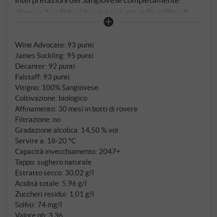
diverse. San Polo si trova a sud-est, sulla collina di
Podernovi, dove il vulcano spento del Monte Amiata
ripara i vigneti dai caldi venti di scirocco e ha lasciato
Wine Advocate
:
93 punti
depositi piroclastici che conferiscono al Sangiovese
James Suckling
:
95 punti
una nota minerale che solo pochi altri appezzamenti
Decanter
:
92 punti
possiedono. Con i suoi 450 metri di altitudine, la
Falstaff
:
93 punti
tenuta rientra tra le zone più fresche della
Vitigno: 100% Sangiovese
denominazione – ; le ampie escursioni termiche tra il
Coltivazione: biologico
giorno e la notte favoriscono l’aroma e la struttura
Affinamento: 30 mesi in botti di rovere
Filtrazione: no
acida, mentre l’aridità dell’estate concentra gli acini
Gradazione alcolica: 14,50 % vol
senza stressarli.
Servire a: 18‑20 °C
Capacità invecchiamento: 2047+
Tappo: sughero naturale
Estratto secco: 30,02 g/l
Acidità totale: 5,96 g/l
Zuccheri residui: 1,01 g/l
Solfiti: 74 mg/l
Valore ph: 3,36