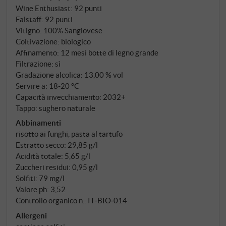
2020, gestisce oggi San Polo insieme alle figlie
Wine Enthusiast
:
92 punti
Carlotta e Caterina. La tenuta si trova sul versante
Falstaff
:
92 punti
sud-orientale della collina, a Podernovi, a circa 450
Vitigno: 100% Sangiovese
metri di altitudine – dove il vulcano spento Monte
Coltivazione: biologico
Amiata protegge i vigneti dai venti caldi e ha lasciato
Affinamento: 12 mesi botte di legno grande
terreni piroclastici che conferiscono al Sangiovese
Filtrazione: sì
Gradazione alcolica: 13,00 % vol
un'inconfondibile firma minerale.
Servire a: 18‑20 °C
Capacità invecchiamento: 2032+
Tappo: sughero naturale
Abbinamenti
risotto ai funghi, pasta al tartufo
Estratto secco: 29,85 g/l
Acidità totale: 5,65 g/l
Zuccheri residui: 0,95 g/l
Solfiti: 79 mg/l
Valore ph: 3,52
Controllo organico n.: IT‑BIO‑014
Allergeni