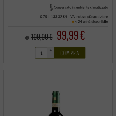
Conservato in ambiente climatizzato
0,75 l · 133,32 €/l
·
IVA inclusa
, più
spedizione
< 24 unità
disponibile
99,99 €
109,00 €
+
COMPRA
–