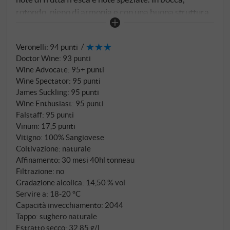
rotondo, pieno di armonia e con una buona struttura
e acidità, oltre a tannini molto morbidi che mostrano
un'eccellente persistenza complessiva. Un vino di
Veronelli
:
94 punti
lunghezza quasi infinita, profondo e con un carattere
Doctor Wine
:
93 punti
distinto che permane nella memoria.
SUPERIORE.DE
Wine Advocate
:
95+ punti
Wine Spectator
:
95 punti
James Suckling
:
95 punti
Wine Enthusiast
:
95 punti
Falstaff
:
95 punti
Vinum
:
17,5 punti
Vitigno: 100% Sangiovese
Coltivazione: naturale
Affinamento: 30 mesi 40hl tonneau
Filtrazione: no
Gradazione alcolica: 14,50 % vol
Servire a: 18‑20 °C
Capacità invecchiamento: 2044
Tappo: sughero naturale
Estratto secco: 32,85 g/l