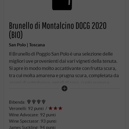
Brunello di Montalcino DOCG 2020
(BIO)
San Polo | Toscana
Il Brunello di Poggio San Polo è una selezione delle
migliori uve provenienti dai vari vigneti della tenuta.
Si apre in modo molto accattivante con frutta scura,
tra cui molta amarena e prugna scura, completata da
aromi di sottobosco, petali di rosa, cuoio nuovo e
menta selvatica. Al palato è piacevole per
consistenza, morbidezza e setosità, rinfrescato e
Bibenda
:
sostenuto da un'acidità da Sangiovese ben presente e
Veronelli
:
92 punti
raffinata. Aromi di bacche scure, lungo, profondo e
Wine Advocate
:
92 punti
con un finale leggermente minerale. SUPERIORE.DE
Wine Spectator
:
93 punti
James Suckling
:
94 punti