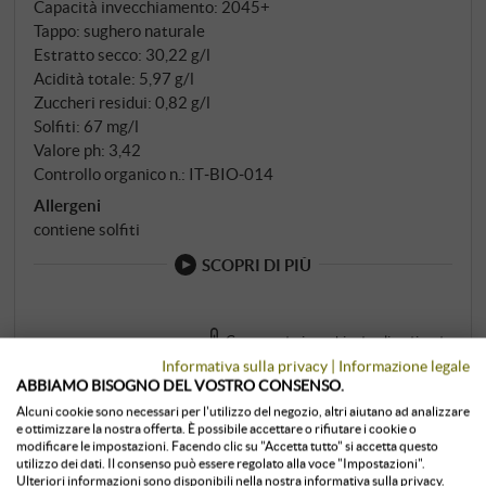
Capacità invecchiamento: 2045+
Tappo: sughero naturale
Estratto secco: 30,22 g/l
Acidità totale: 5,97 g/l
Zuccheri residui: 0,82 g/l
Solfiti: 67 mg/l
Valore ph: 3,42
Controllo organico n.: IT‑BIO‑014
Allergeni
contiene solfiti
SCOPRI DI PIÙ
Conservato in ambiente climatizzato
Informativa sulla privacy
|
Informazione legale
0,75 l · 70,67 €/l
·
IVA inclusa
, più
spedizione
subito disponibile
ABBIAMO BISOGNO DEL VOSTRO CONSENSO.
Alcuni cookie sono necessari per l'utilizzo del negozio, altri aiutano ad analizzare
53,00 €
e ottimizzare la nostra offerta. È possibile accettare o rifiutare i cookie o
modificare le impostazioni. Facendo clic su "Accetta tutto" si accetta questo
utilizzo dei dati. Il consenso può essere regolato alla voce "Impostazioni".
Ulteriori informazioni sono disponibili nella nostra informativa sulla privacy.