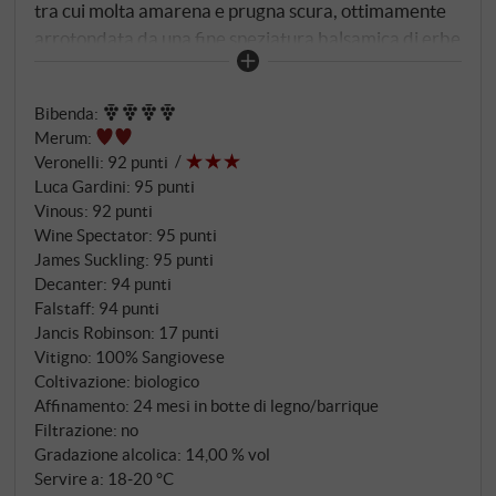
tra cui molta amarena e prugna scura, ottimamente
arrotondata da una fine speziatura balsamica di erbe
e note di pepe bianco. Al palato ha una consistenza
quasi perfetta, una morbidezza e una setosità
Bibenda
:
rinfrescate da un'acidità da Sangiovese ben
Merum
:
proporzionata e raffinata. Aromi di bacche scure,
Veronelli
:
92 punti
lungo, profondo e con un finale notevole e
Luca Gardini
:
95 punti
leggermente minerale. SUPERIORE.DE
Vinous
:
92 punti
Wine Spectator
:
95 punti
James Suckling
:
95 punti
Decanter
:
94 punti
Falstaff
:
94 punti
Jancis Robinson
:
17 punti
Vitigno: 100% Sangiovese
Coltivazione: biologico
Affinamento: 24 mesi in botte di legno/barrique
Filtrazione: no
Gradazione alcolica: 14,00 % vol
Servire a: 18‑20 °C