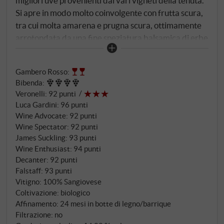
migliori uve provenienti dai vari vigneti della tenuta.
Si apre in modo molto coinvolgente con frutta scura,
tra cui molta amarena e prugna scura, ottimamente
arrotondata da una fine speziatura balsamica di erbe
e note di pepe bianco. Al palato ha una consistenza
quasi perfetta, una morbidezza e una setosità
Gambero Rosso
:
rinfrescate da un'acidità da Sangiovese ben
Bibenda
:
proporzionata e raffinata. Aromi di bacche scure,
Veronelli
:
92 punti
lungo, profondo e con un finale notevole e
Luca Gardini
:
96 punti
leggermente minerale. SUPERIORE.DE
Wine Advocate
:
92 punti
Wine Spectator
:
92 punti
James Suckling
:
93 punti
Wine Enthusiast
:
94 punti
Decanter
:
92 punti
Falstaff
:
93 punti
Vitigno: 100% Sangiovese
Coltivazione: biologico
Affinamento: 24 mesi in botte di legno/barrique
Filtrazione: no