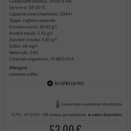
Gradazione alcolica: 14,00 % vol
Servire a: 18‑20 °C
Capacità invecchiamento: 2044+
Tappo: sughero naturale
Estratto secco: 30,42 g/l
Acidità totale: 5,92 g/l
Zuccheri residui: 0,85 g/l
Solfiti: 68 mg/l
Valore ph: 3,45
Controllo organico n.: IT‑BIO‑014
Allergeni
contiene solfiti
SCOPRI DI PIÙ
Conservato in ambiente climatizzato
0,75 l · 69,33 €/l
·
IVA inclusa
, più
spedizione
subito disponibile
52,00 €