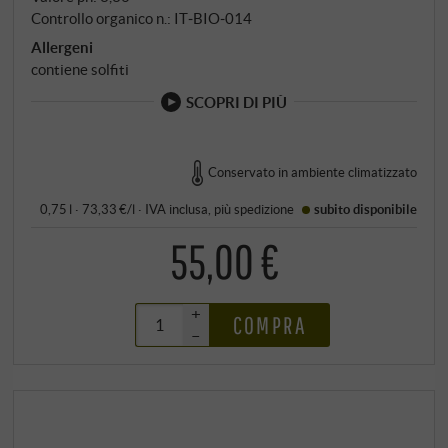
Controllo organico n.: IT‑BIO‑014
Allergeni
contiene solfiti
SCOPRI DI PIÙ
Conservato in ambiente climatizzato
0,75 l · 73,33 €/l
·
IVA inclusa
, più
spedizione
subito disponibile
55,00 €
+
COMPRA
–