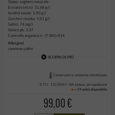
Tappo: sughero naturale
argilla che immagazzina l'acqua e rifornisce le viti
Estratto secco: 31,68 g/l
anche nelle estati secche. Ciò che distingue questo
Acidità totale: 5,90 g/l
vigneto dagli altri non è solo il suo terroir, ma anche il
Zuccheri residui: 1,01 g/l
Solfiti: 74 mg/l
rigore con cui San Polo lo coltiva: quattro-cinque
Valore ph: 3,37
grappoli per vite, non più di – 700-800 grammi per
Controllo organico n.: IT‑BIO‑014
vite, una resa che ricorda le condizioni della
Allergeni
Borgogna e che costringe il Sangiovese a
contiene solfiti
raggiungere una concentrazione che raramente
raggiunge altrove.
SCOPRI DI PIÙ
Conservato in ambiente climatizzato
0,75 l · 132,00 €/l
·
IVA inclusa
, più
spedizione
< 24 unità
disponibile
99,00 €