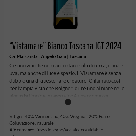
“Vistamare” Bianco Toscana IGT 2024
Ca' Marcanda | Angelo Gaja | Toscana
Ci sono vini che non raccontano solo di terra, clima e
uva, ma anche di luce e spazio. Il Vistamare è senza
dubbio una di queste rare creature. Chiamato così
per l'ampia vista che Bolgheri offre fino al mare nelle
giornate limpide, questo vino è una promessa
mediterranea, realizzata con la cura e l'eleganza con
cui Angelo Gaja ha fissato gli standard per decenni -
Vitigni: 40% Vermentino, 40% Viognier, 20% Fiano
solo che questa volta non in Piemonte, ma sulla costa
Coltivazione: naturale
toscana.
Affinamento: fusto in legno/acciaio inossidabile