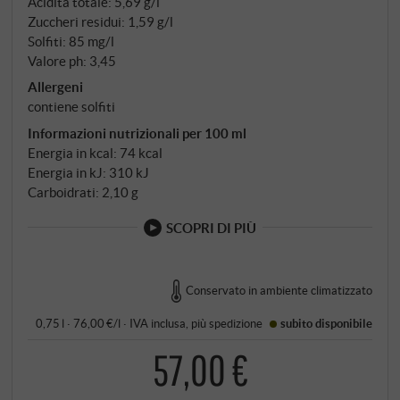
Acidità totale: 5,69 g/l
Zuccheri residui: 1,59 g/l
Solfiti: 85 mg/l
Valore ph: 3,45
Allergeni
contiene solfiti
Informazioni nutrizionali per 100 ml
Energia in kcal: 74 kcal
Energia in kJ: 310 kJ
Carboidrati: 2,10 g
SCOPRI DI PIÙ
Conservato in ambiente climatizzato
0,75 l · 76,00 €/l
·
IVA inclusa
, più
spedizione
subito disponibile
57,00 €