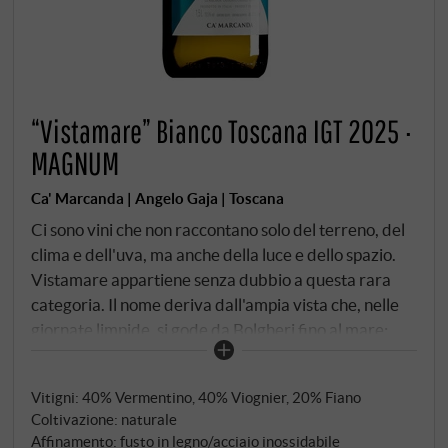
“Vistamare” Bianco Toscana IGT 2025 ·
MAGNUM
Ca' Marcanda | Angelo Gaja | Toscana
Ci sono vini che non raccontano solo del terreno, del
clima e dell'uva, ma anche della luce e dello spazio.
Vistamare appartiene senza dubbio a questa rara
categoria. Il nome deriva dall'ampia vista che, nelle
giornate limpide, si gode da Bolgheri fino al mare;
questo vino è una promessa mediterranea,
mantenuta con la cura e l'eleganza con cui Angelo
Vitigni: 40% Vermentino, 40% Viognier, 20% Fiano
Gaja da decenni definisce nuovi standard – solo che
Coltivazione: naturale
questa volta non in Piemonte, ma sulla costa toscana.
Affinamento: fusto in legno/acciaio inossidabile