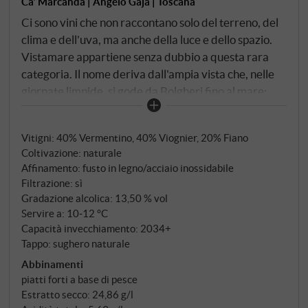
Ca' Marcanda | Angelo Gaja | Toscana
Ci sono vini che non raccontano solo del terreno, del
clima e dell'uva, ma anche della luce e dello spazio.
Vistamare appartiene senza dubbio a questa rara
categoria. Il nome deriva dall'ampia vista che, nelle
giornate limpide, si gode da Bolgheri fino al mare;
questo vino è una promessa mediterranea,
mantenuta con la cura e l'eleganza con cui Angelo
Vitigni: 40% Vermentino, 40% Viognier, 20% Fiano
Gaja da decenni definisce nuovi standard – solo che
Coltivazione: naturale
questa volta non in Piemonte, ma sulla costa toscana.
Affinamento: fusto in legno/acciaio inossidabile
La vendemmia avviene qui per singoli appezzamenti
Filtrazione: sì
e in modo volutamente scaglionato: Vermentino,
Gradazione alcolica: 13,50 % vol
Viognier e Fiano provenienti da vigneti vicini alla
Servire a: 10‑12 °C
costa su terreni alluvionali sabbiosi, in piccoli lotti che
Capacità invecchiamento: 2034+
Tappo: sughero naturale
vengono vinificati separatamente e poi assemblati
nella cuvée finale.
Abbinamenti
piatti forti a base di pesce
Estratto secco: 24,86 g/l