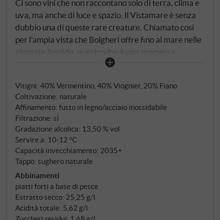
Ci sono vini che non raccontano solo di terra, clima e
uva, ma anche di luce e spazio. Il Vistamare è senza
dubbio una di queste rare creature. Chiamato così
per l'ampia vista che Bolgheri offre fino al mare nelle
giornate limpide, questo vino è una promessa
mediterranea, realizzata con la cura e l'eleganza con
cui Angelo Gaja ha fissato gli standard per decenni -
Vitigni: 40% Vermentino, 40% Viognier, 20% Fiano
solo che questa volta non in Piemonte, ma sulla costa
Coltivazione: naturale
toscana.
Affinamento: fusto in legno/acciaio inossidabile
Filtrazione: sì
Gradazione alcolica: 13,50 % vol
Servire a: 10‑12 °C
Capacità invecchiamento: 2035+
Tappo: sughero naturale
Abbinamenti
piatti forti a base di pesce
Estratto secco: 25,25 g/l
Acidità totale: 5,62 g/l
Zuccheri residui: 1,68 g/l