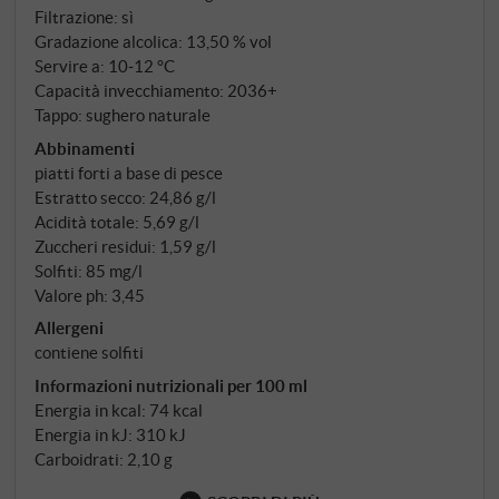
La vendemmia avviene qui per singoli appezzamenti
Filtrazione: sì
e in modo volutamente scaglionato: Vermentino,
Gradazione alcolica: 13,50 % vol
Viognier e Fiano provenienti da vigneti vicini alla
Servire a: 10‑12 °C
costa su terreni alluvionali sabbiosi, in piccoli lotti che
Capacità invecchiamento: 2036+
Tappo: sughero naturale
vengono vinificati separatamente e poi assemblati
nella cuvée finale.
Abbinamenti
piatti forti a base di pesce
Estratto secco: 24,86 g/l
Acidità totale: 5,69 g/l
Zuccheri residui: 1,59 g/l
Solfiti: 85 mg/l
Valore ph: 3,45
Allergeni
contiene solfiti
Informazioni nutrizionali per 100 ml
Energia in kcal: 74 kcal
Energia in kJ: 310 kJ
Carboidrati: 2,10 g