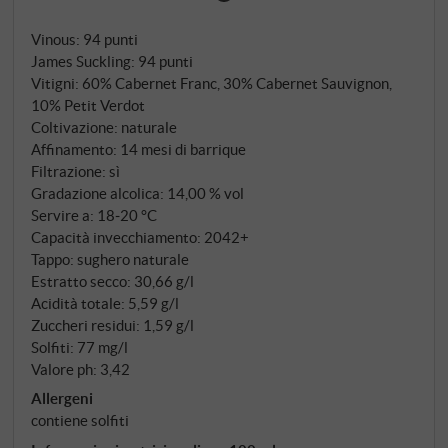
intravide nelle dolci colline di Bolgheri il potenziale
Vinous
:
94 punti
per qualcosa di straordinario. Ci sono voluti diciotto
James Suckling
:
94 punti
cicli di trattative per acquisire la tenuta di Ca'
Vitigni: 60% Cabernet Franc, 30% Cabernet Sauvignon,
Marcanda – "la casa delle trattative infinite", come
10% Petit Verdot
viene chiamata da allora.
Coltivazione: naturale
Affinamento: 14 mesi di barrique
Filtrazione: sì
Gradazione alcolica: 14,00 % vol
Servire a: 18‑20 °C
Capacità invecchiamento: 2042+
Tappo: sughero naturale
Estratto secco: 30,66 g/l
Acidità totale: 5,59 g/l
Zuccheri residui: 1,59 g/l
Solfiti: 77 mg/l
Valore ph: 3,42
Allergeni
contiene solfiti