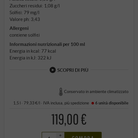
Zuccheri residui: 1,08 g/l
Solfiti: 79 mg/l
Valore ph: 3,43
Allergeni
contiene solfiti
Informazioni nutrizionali per 100 ml
Energia in kcal: 77 kcal
Energia in kJ: 322 kJ
SCOPRI DI PIÙ
Conservato in ambiente climatizzato
1,5 l · 79,33 €/l
·
IVA inclusa
, più
spedizione
6 unità
disponibile
119,00 €
+