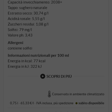
Capacità invecchiamento: 2038+
Tappo: sughero naturale
Estratto secco: 30,74 g/l
Acidità totale: 5,55 g/l
Zuccheri residui: 1,08 g/l
Solfiti: 79 mg/l
Valore ph: 3,43
Allergeni
contiene solfiti
Informazioni nutrizionali per 100 ml
Energia in kcal: 77 kcal
Energia in kJ: 322 kJ
SCOPRI DI PIÙ
Conservato in ambiente climatizzato
0,75 l · 65,33 €/l
·
IVA inclusa
, più
spedizione
subito disponibile