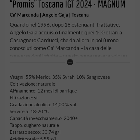
“Promis” Toscana IGT 2024 · MAGNUM
Ca' Marcanda | Angelo Gaja | Toscana
Quando nel 1996, dopo 18 estenuanti trattative,
Angelo Gaja acquistò finalmente quei 100 ettari a
Castagneto Carducci, che da allora in poi furono
conosciuti come Ca' Marcanda – la casa delle
conversazioni infinite – questo nome non era solo un
gioco di parole. Era la promessa di un visionario che
aveva già rivoluzionato il Piemonte e ora voleva
Vitigni: 55% Merlot, 35% Syrah, 10% Sangiovese
scrivere la sua prossima leggenda sulla costa
Coltivazione: naturale
toscana.
Affinamento: 12 mesi di barrique
Filtrazione: sì
Gradazione alcolica: 14,00 % vol
Servire a: 18‑20 °C
Capacità invecchiamento: 2040+
Tappo: sughero naturale
Estratto secco: 30,74 g/l
Acidità totale: 5,55 g/l