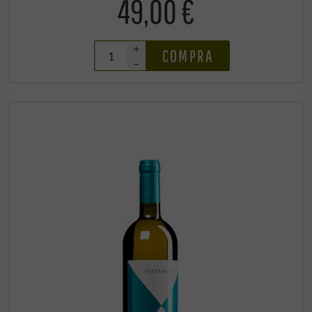
49,00 €
+
COMPRA
–