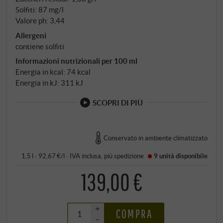
Solfiti: 87 mg/l
Valore ph: 3,44
Allergeni
contiene solfiti
Informazioni nutrizionali per 100 ml
Energia in kcal: 74 kcal
Energia in kJ: 311 kJ
SCOPRI DI PIÙ
Conservato in ambiente climatizzato
1,5 l · 92,67 €/l
·
IVA inclusa
, più
spedizione
9 unità
disponibile
139,00 €
+
COMPRA
–