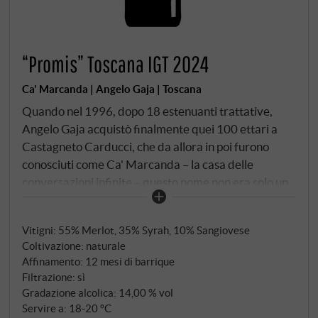
“Promis” Toscana IGT 2024
Ca' Marcanda | Angelo Gaja | Toscana
Quando nel 1996, dopo 18 estenuanti trattative,
Angelo Gaja acquistò finalmente quei 100 ettari a
Castagneto Carducci, che da allora in poi furono
conosciuti come Ca' Marcanda – la casa delle
conversazioni infinite – questo nome non era solo un
gioco di parole. Era la promessa di un visionario che
aveva già rivoluzionato il Piemonte e ora voleva
Vitigni: 55% Merlot, 35% Syrah, 10% Sangiovese
scrivere la sua prossima leggenda sulla costa
Coltivazione: naturale
toscana.
Affinamento: 12 mesi di barrique
Filtrazione: sì
Gradazione alcolica: 14,00 % vol
Servire a: 18‑20 °C