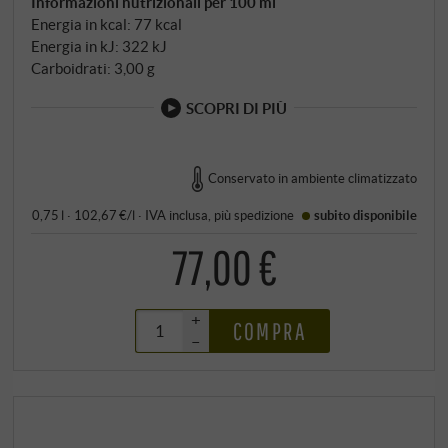
Informazioni nutrizionali per 100 ml
Energia in kcal: 77 kcal
Energia in kJ: 322 kJ
Carboidrati: 3,00 g
SCOPRI DI PIÙ
Conservato in ambiente climatizzato
0,75 l · 102,67 €/l
·
IVA inclusa
, più
spedizione
subito disponibile
77,00 €
+
COMPRA
–