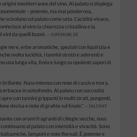
e origini mediterranee del vino. Al palato si dispiega
 monumentale – potente, ma mai ponderosa,
he scivolano sul palato come seta. L'acidità vivace,
nferisce al vino la chiarezza cristallina e la
 vini da quelli buoni.
SUPERIORE.DE
egie nere, erbe aromatiche, speziati con liquirizia e
he molta lucidità, i tannini stretti e aderenti e
no una lunga vita, finisce lungo su opulenti sapori di
 brillante. Naso intenso con note di cassis e mora,
ra erbacea in sottofondo. Al palato con succosità
 apre con tannini grippanti in molti strati, pungenti,
one decisa e note di grafite sul finale."
FALSTAFF
nante con aromi fragranti di ciliegie secche, sous
e continuano al palato con intensità e vivacità. Sono
 balsamiche, lamponi e note floreali. È potente e