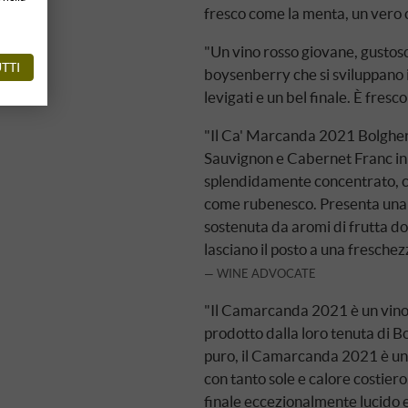
fresco come la menta, un vero 
"Un vino rosso giovane, gustoso
TTI
boysenberry che si sviluppano 
levigati e un bel finale. È fresc
"Il Ca' Marcanda 2021 Bolghe
Sauvignon e Cabernet Franc in 
splendidamente concentrato, co
come rubenesco. Presenta una 
sostenuta da aromi di frutta do
lasciano il posto a una freschez
WINE ADVOCATE
"Il Camarcanda 2021 è un vino f
prodotto dalla loro tenuta di 
puro, il Camarcanda 2021 è un
con tanto sole e calore costiero
finale eccezionalmente lucido e