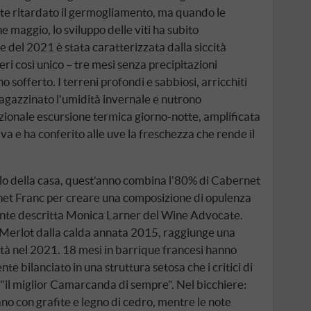
te ritardato il germogliamento, ma quando le
e maggio, lo sviluppo delle viti ha subito
e del 2021 è stata caratterizzata dalla siccità
i così unico – tre mesi senza precipitazioni
no sofferto. I terreni profondi e sabbiosi, arricchiti
agazzinato l'umidità invernale e nutrono
zionale escursione termica giorno-notte, amplificata
siva e ha conferito alle uve la freschezza che rende il
llo della casa, quest'anno combina l'80% di Cabernet
net Franc per creare una composizione di opulenza
nte descritta Monica Larner del Wine Advocate.
 Merlot dalla calda annata 2015, raggiunge una
tà nel 2021. 18 mesi in barrique francesi hanno
nte bilanciato in una struttura setosa che i critici di
"il miglior Camarcanda di sempre". Nel bicchiere:
ciano con grafite e legno di cedro, mentre le note