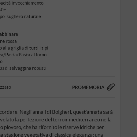
acità invecchiamento:
50+
po: sughero naturale
abbinare
ne rossa
 alla griglia di tutti i tipi
za/Pasta/Pasta al forno
o.
tti di selvaggina robusti
izzato
PROMEMORIA
cordare. Negli annali di Bolgheri, quest'annata sarà
velato la perfezione del terroir mediterraneo nella
 piovoso, che ha rifornito le riserve idriche per
una stagione vegetativa di classica eleganza: una