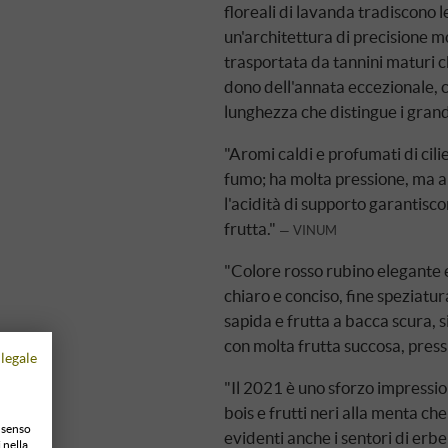
floreali di lavanda tradiscono l
un'architettura di precisione
trasportata da tannini maturi c
dono dell'annata eccezionale, co
lunghezza che distingue i grandi
"Aromi caldi e profumati di cili
fumo; ha molta pressione, ma anc
l'acidità di supporto garantisco
frutta."
VINUM
"Colore rosso rubino elegante e
chiaro e conciso, fine speziatu
sapida e frutta a bacca scura, si
con molta frutta succosa, pressi
legale
"Il 2021 è uno sforzo impressio
bois e frutti neri alla menta ch
onsenso
evidenti anche i sentori di erbe
 nella