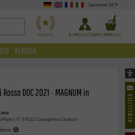
Spedizione: DE
WÄHLEN
AWARDS
IL MIO ACCOUNT
CARRELLO
OVO
VENDITA
Vi
As
i Rosso DOC 2021 · MAGNUM in
öf
scana
 al Piano | IT 57022 Castagneto Carducci
oltore