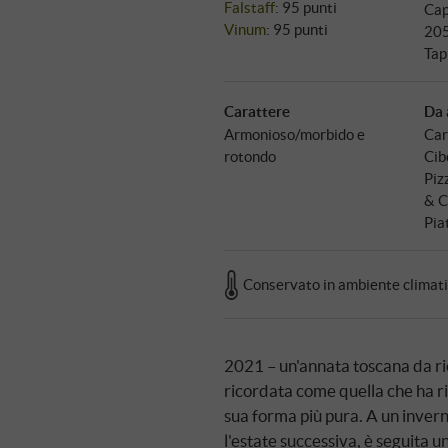
Falstaff
:
95 punti
Cap
Vinum
:
95 punti
20
Tap
Carattere
Da 
Armonioso/morbido e
Car
rotondo
Cibo
Piz
& C
Pia
Conservato in ambiente climat
2021 – un'annata toscana da ri
ricordata come quella che ha ri
sua forma più pura. A un inverno
l'estate successiva, è seguita 