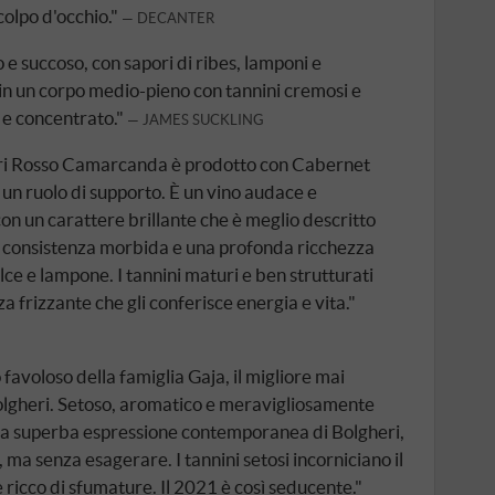
colpo d'occhio."
DECANTER
 e succoso, con sapori di ribes, lamponi e
in un corpo medio-pieno con tannini cremosi e
o e concentrato."
JAMES SUCKLING
ri Rosso Camarcanda è prodotto con Cabernet
un ruolo di supporto. È un vino audace e
n un carattere brillante che è meglio descritto
consistenza morbida e una profonda ricchezza
lce e lampone. I tannini maturi e ben strutturati
za frizzante che gli conferisce energia e vita."
avoloso della famiglia Gaja, il migliore mai
Bolgheri. Setoso, aromatico e meravigliosamente
a superba espressione contemporanea di Bolgheri,
, ma senza esagerare. I tannini setosi incorniciano il
 ricco di sfumature. Il 2021 è così seducente."