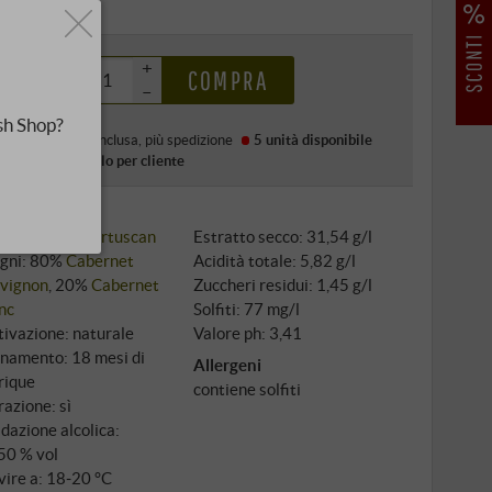
0 €
+
COMPRA
–
sh Shop?
rezzo (DE)
IVA inclusa
, più
spedizione
5 unità
disponibile
mitato a 1 articolo per cliente
i classici:
Supertuscan
Estratto secco: 31,54 g/l
igni: 80%
Cabernet
Acidità totale: 5,82 g/l
vignon
, 20%
Cabernet
Zuccheri residui: 1,45 g/l
nc
Solfiti: 77 mg/l
tivazione: naturale
Valore ph: 3,41
inamento: 18 mesi di
Allergeni
rique
contiene solfiti
razione: sì
dazione alcolica:
50 % vol
vire a: 18‑20 °C