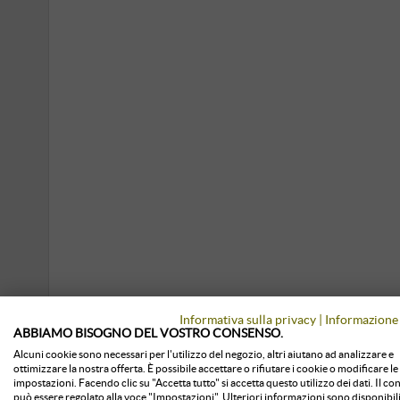
Informativa sulla privacy
|
Informazione 
ABBIAMO BISOGNO DEL VOSTRO CONSENSO.
Alcuni cookie sono necessari per l'utilizzo del negozio, altri aiutano ad analizzare e
ottimizzare la nostra offerta. È possibile accettare o rifiutare i cookie o modificare le
impostazioni. Facendo clic su "Accetta tutto" si accetta questo utilizzo dei dati. Il c
può essere regolato alla voce "Impostazioni". Ulteriori informazioni sono disponibili