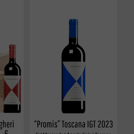
gheri
“Promis” Toscana IGT 2023
· 6