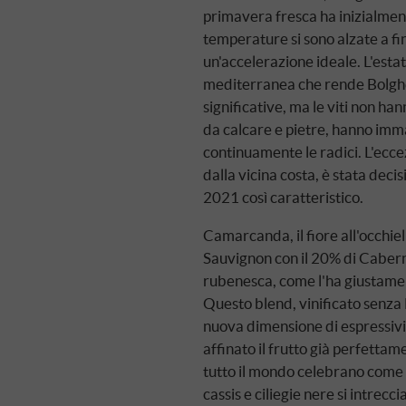
primavera fresca ha inizialmen
temperature si sono alzate a fin
un'accelerazione ideale. L'estat
mediterranea che rende Bolgher
significative, ma le viti non han
da calcare e pietre, hanno imm
continuamente le radici. L'ecce
dalla vicina costa, è stata deci
2021 così caratteristico.
Camarcanda, il fiore all'occhie
Sauvignon con il 20% di Caber
rubenesca, come l'ha giustame
Questo blend, vinificato senza
nuova dimensione di espressivi
affinato il frutto già perfettame
tutto il mondo celebrano come 
cassis e ciliegie nere si intrec