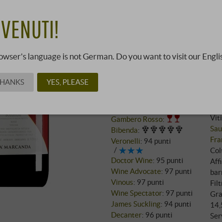
VENUTI!
529,0
owser's language is not German. Do you want to visit our Engli
29052821 ·
1,5 l · 352,67 €/l
·
P
Li
THANKS
YES, PLEASE
Vin
Recensioni
Vit
Gambero Rosso
:
Sau
Bibenda
:
Fra
Veronelli
:
94 punti
Col
Doctor Wine
:
95 punti
Aff
Wine Advocate
:
97 punti
bar
Vinous
:
97 punti
Filt
Wine Spectator
:
97 punti
Gra
James Suckling
:
94 punti
14,
Decanter
:
96 punti
Ser