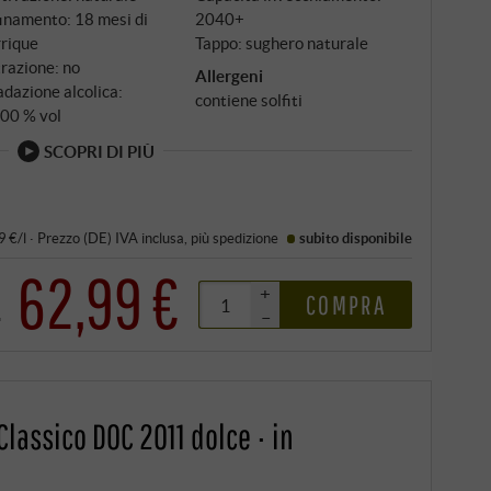
inamento: 18 mesi di
2040+
rrique
Tappo: sughero naturale
trazione: no
Allergeni
dazione alcolica:
contiene solfiti
,00 % vol
SCOPRI DI PIÙ
9 €/l
·
Prezzo (DE)
IVA inclusa
, più
spedizione
subito disponibile
62,99 €
+
COMPRA
€
–
Classico DOC 2011 dolce · in