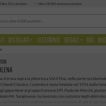
Oltre 350 viticoltori
Oltre 28.000 recensioni positive
TI
DISTILLATI +
LECCORNIE
REGALI +
BIO
NU
NA
TORI
 OLENA
a si trova sopra la pittoresca Val d'Elsa, nella parte occidental
 Chianti Classico. L'azienda è stata fondata nel 1956 dalla fam
gi appartiene al gruppo francese EPI. Paolo de Marchi, giust
ato Mr. Sangiovese, ha lavorato con costanza negli ultimi de
 perfezionare le condizioni per la produzione di vini di alto live