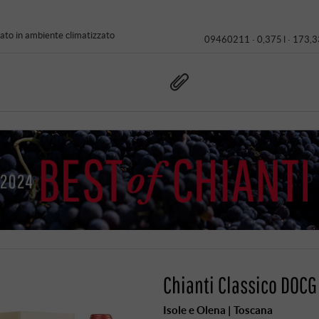
to in ambiente climatizzato
09460211 ·
0,375 l · 173,3
Chianti Classico DOC
Isole e Olena | Toscana