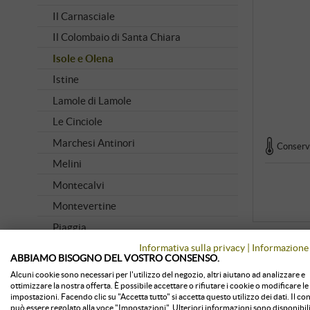
Il Carnasciale
Il Colombaio di Santa Chiara
Isole e Olena
Istine
Lamole di Lamole
Le Cinciole
Marchesi Antinori
Conserva
Melini
Montecalvi
Montevertine
Piaggia
Informativa sulla privacy
|
Informazione 
Poggio Bonelli
ABBIAMO BISOGNO DEL VOSTRO CONSENSO.
Querciabella
Alcuni cookie sono necessari per l'utilizzo del negozio, altri aiutano ad analizzare e
ottimizzare la nostra offerta. È possibile accettare o rifiutare i cookie o modificare le
Ricasoli 1141
impostazioni. Facendo clic su "Accetta tutto" si accetta questo utilizzo dei dati. Il c
può essere regolato alla voce "Impostazioni". Ulteriori informazioni sono disponibili