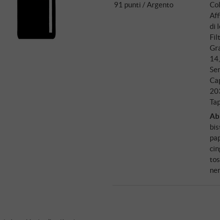
91 punti / Argento
Col
bottiglie di riferimento in Ital
Af
Isole e Olena, riassume così: "
di 
trattato il Sangiovese come il 
Fil
dogma.
Gra
14
Ser
Ca
20
Tap
Ab
bis
pap
cin
tos
ne