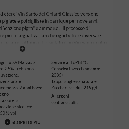
 ed eterei Vin Santo del Chianti Classico vengono
pigiate e poi sigillate in barrique per nove anni.
ificazione pigra" e ammette: "Il processo di
rte più impegnativa, perché ogni botte è diversa e
l palato si affatica". Il risultato è un Vin Santo molto
ianti di frutta candita, miele e spezie dolci.
dità mantiene il vino leggero, vivace e rinfrescante,
igni: 65% Malvasia
Servire a: 16‑18 °C
nale. È un grande Vin Santo e, sebbene abbia più di
ra, 35% Trebbiano
Capacità invecchiamento:
uo, è sorprendentemente leggero, rinfrescante e
tivazione:
2035+
E
nvenzionale
Tappo: sughero naturale
inamento: 7 anni botte
Zuccheri residui: 215 g/l
legno
Allergeni
trazione: sì
contiene solfiti
dazione alcolica:
,50 % vol
SCOPRI DI PIÙ