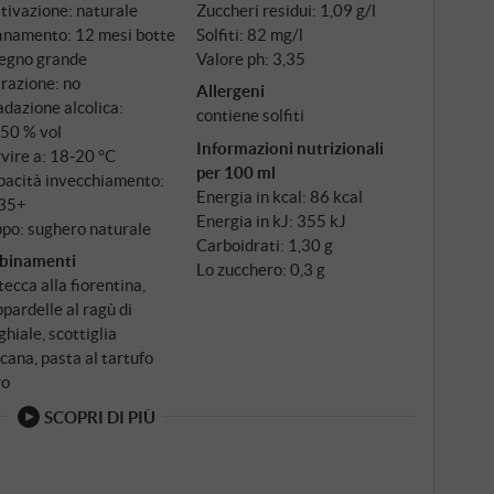
tivazione: naturale
Zuccheri residui: 1,09 g/l
ia. Emanuele Reolon, il nuovo direttore tecnico di
finamento: 12 mesi botte
Solfiti: 82 mg/l
Paolo ha portato lo stile piemontese in Toscana. Ha
legno grande
Valore ph: 3,35
Nebbiolo". Allora fu una rivoluzione. Oggi è un
trazione: no
Allergeni
dazione alcolica:
contiene solfiti
,50 % vol
Informazioni nutrizionali
vire a: 18‑20 °C
per 100 ml
pacità invecchiamento:
Energia in kcal: 86 kcal
35+
Energia in kJ: 355 kJ
po: sughero naturale
Carboidrati: 1,30 g
binamenti
Lo zucchero: 0,3 g
tecca alla fiorentina,
pardelle al ragù di
ghiale, scottiglia
cana, pasta al tartufo
ro
SCOPRI DI PIÙ