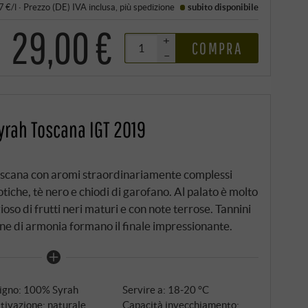
7 €/l
·
Prezzo (DE)
IVA inclusa
, più
spedizione
subito disponibile
29,00 €
+
COMPRA
–
Syrah Toscana IGT 2019
Toscana con aromi straordinariamente complessi
otiche, tè nero e chiodi di garofano. Al palato è molto
zioso di frutti neri maturi e con note terrose. Tannini
one di armonia formano il finale impressionante.
tigno: 100% Syrah
Servire a: 18‑20 °C
tivazione: naturale
Capacità invecchiamento: