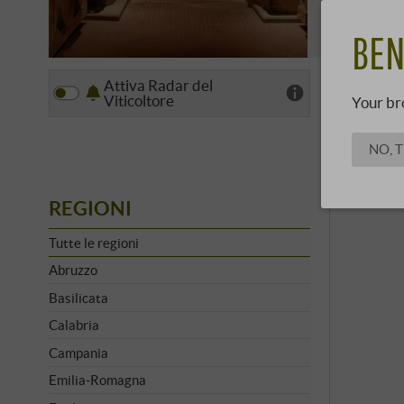
il produttore
SCOPRI 
BEN
Attiva Radar del
Vista
Viticoltore
Your br
NO, 
REGIONI
Tutte le regioni
Abruzzo
Basilicata
Calabria
Campania
Emilia-Romagna