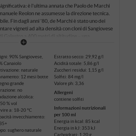
significativa: è l'ultima annata che Paolo de Marchi
manuele Reolon ne assumesse la direzione tecnica.
ile. Fin dagli anni '80, de Marchi è stato uno dei
antare vigneti ad alta densità con cloni di Sangiovese
di Galestro a 400 metri di altitudine – una
cuvée di 90% Sangiovese, integrato dal 10% di
iorni in acciaio inox con il caratteristico metodo del
igni: 90% Sangiovese,
Estratto secco: 29,92 g/l
a dal 1996. Sette mesi di affinamento in barrique di
% Canaiolo
Acidità totale: 5,86 g/l
no al vino complessità senza dominanza.
tivazione: naturale
Zuccheri residui: 1,15 g/l
finamento: 12 mesi botte
Solfiti: 84 mg/l
legno grande
Valore ph: 3,36
trazione: no
Allergeni
dazione alcolica:
contiene solfiti
,50 % vol
Informazioni nutrizionali
vire a: 18‑20 °C
per 100 ml
pacità invecchiamento:
Energia in kcal: 85 kcal
35+
Energia in kJ: 353 kJ
po: sughero naturale
Carboidrati: 1,20 g