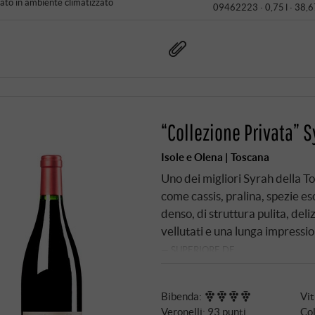
to in ambiente climatizzato
09462223 ·
0,75 l · 38,6
“Collezione Privata” 
Isole e Olena | Toscana
Uno dei migliori Syrah della 
come cassis, pralina, spezie es
denso, di struttura pulita, deli
vellutati e una lunga impressi
SUPERIORE.DE
Bibenda
:
Vi
Veronelli
:
93 punti
Col