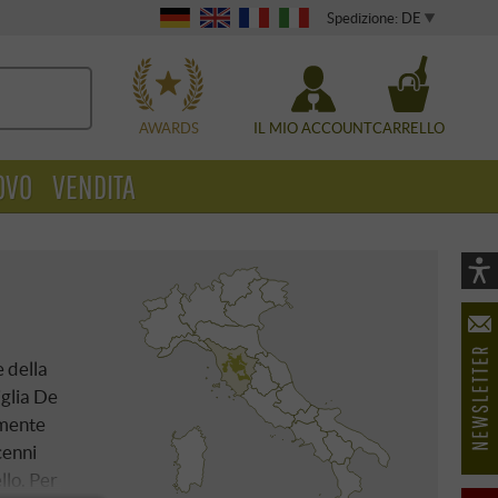
Spedizione: DE
WÄHLEN
AWARDS
IL MIO ACCOUNT
CARRELLO
OVO
VENDITA
Vi
As
öf
e della
iglia De
amente
cenni
llo. Per