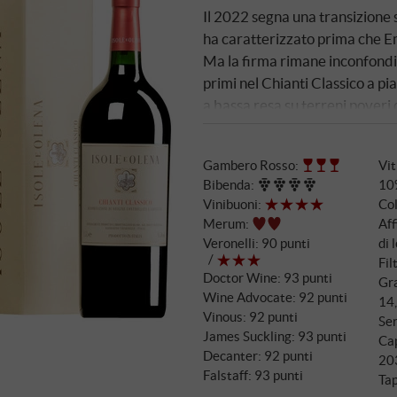
Il 2022 segna una transizione 
ha caratterizzato prima che E
Ma la firma rimane inconfondib
primi nel Chianti Classico a pi
a bassa resa su terreni poveri 
rivoluzione nella qualità. La 
Canaiolo, fermenta per dodici g
Gambero Rosso
:
Vit
délestage, che de Marchi affin
Bibenda
:
10
diverse dimensioni conferisco
Vinibuoni
:
Col
Merum
:
Af
Veronelli
:
90 punti
di 
Fil
Doctor Wine
:
93 punti
Gra
Wine Advocate
:
92 punti
14
Vinous
:
92 punti
Ser
James Suckling
:
93 punti
Ca
Decanter
:
92 punti
20
Falstaff
:
93 punti
Tap