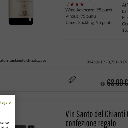
Aff
Wine Advocate
:
95 punti
ba
Vinous
:
95 punti
Fil
James Suckling
:
95 punti
Gra
15
to in ambiente climatizzato
09462619 ·
0,75 l · 83,9
68,00 
legale
Vin Santo del Chianti 
confezione regalo
onsenso
 nella