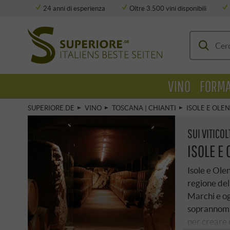
24 anni di esperienza
Oltre 3.500 vini disponibili
Deposito completamente climatizzato
VINO
FORMA
SUPERIORE.DE
VINO
TOSCANA | CHIANTI
ISOLE E OLE
SUI VITICOL
ISOLE E
Isole e Olen
regione del
Marchi e og
soprannomin
per creare e