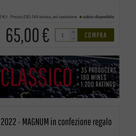
3 €/l
·
Prezzo (DE)
IVA inclusa
, più
spedizione
subito disponibile
65,00 €
+
COMPRA
–
G 2022 · MAGNUM in confezione regalo