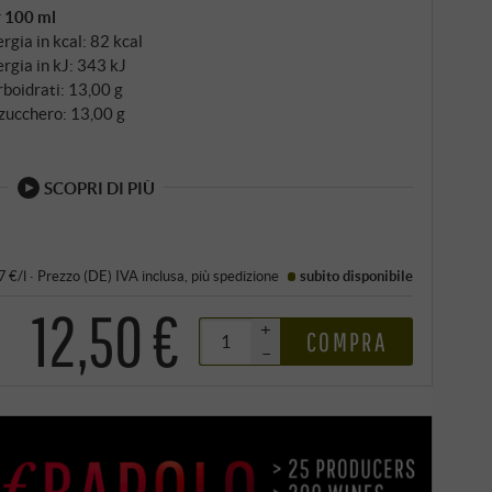
r 100 ml
rgia in kcal: 82 kcal
rgia in kJ: 343 kJ
boidrati: 13,00 g
zucchero: 13,00 g
SCOPRI DI PIÙ
7 €/l
·
Prezzo (DE)
IVA inclusa
, più
spedizione
subito disponibile
12,50 €
+
COMPRA
–