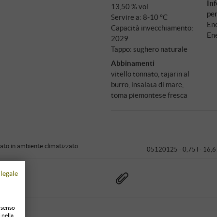
Inf
13,50 % vol
pe
Servire a: 8‑10 °C
Ene
Capacità invecchiamento:
Ene
2029
Tappo: sughero naturale
Abbinamenti
vitello tonnato, tajarin al
burro, insalata di mare,
toma piemontese fresca
to in ambiente climatizzato
05120125 ·
0,75 l · 16,6
legale
onsenso
 nella