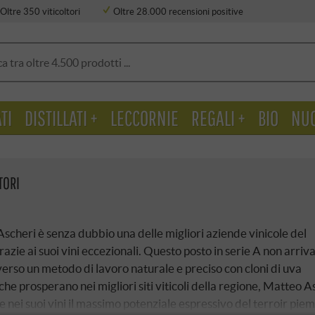
Oltre 350 viticoltori
Oltre 28.000 recensioni positive
TI
DISTILLATI +
LECCORNIE
REGALI +
BIO
NU
TORI
Ascheri è senza dubbio una delle migliori aziende vinicole del
azie ai suoi vini eccezionali. Questo posto in serie A non arriv
verso un metodo di lavoro naturale e preciso con cloni di uva
che prosperano nei migliori siti viticoli della regione, Matteo A
 nei suoi vini il massimo potenziale espressivo del terroir pie