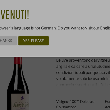
i Vini ha tre cantine: Podere di Rivalta a La Morra-Verduno,
DI PIÙ
VENUTI!
 Elenco
Vista Galleria
owser's language is not German. Do you want to visit our Engli
THANKS
YES, PLEASE
Dolcetto Langhe DOC 
Matteo Ascheri | Piemonte
Le uve provengono dai vigneti 
argilla e calcare a un'altitudi
condizioni ideali per questo vi
volutamente sobrio: uso minim
approccio rispettoso di ciò che
dovrebbe essere – delicato ed 
Vitigno: 100% Dolcetto
Est
Coltivazione:
Aci