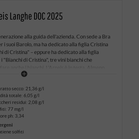
neis Langhe DOC 2025
nerazione alla guida dell'azienda. Con sede a Bra
 i suoi Barolo, ma ha dedicato alla figlia Cristina
i di Cristina" – eppure ha dedicato alla figlia
i "Bianchi di Cristina", tre vini bianchi che
are anche i bianchi. L'Arneis è in testa. Almeno
ano a metà settembre, fermentato a 18°C per circa
a distrazione dal carattere del vitigno.
ratto secco: 21,36 g/l
dità totale: 6,05 g/l
cheri residui: 2,08 g/l
fiti: 77 mg/l
ore ph: 3,34
ergeni
tiene solfiti