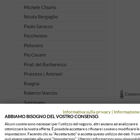
Michele Chiarlo
Nicola Bergaglio
Paolo Saracco
Pecchenino
Pelissero
Pio Cesare
Prod. del Barbaresco
Prunotto | Antinori
Roagna
Roberto Voerzio
Conserva
Sottimano
Informativa sulla privacy
|
Informazione 
Tenuta Olim Bauda
ABBIAMO BISOGNO DEL VOSTRO CONSENSO.
Vietti
Alcuni cookie sono necessari per l'utilizzo del negozio, altri aiutano ad analizzare e
ottimizzare la nostra offerta. È possibile accettare o rifiutare i cookie o modificare le
Vite Colte
impostazioni. Facendo clic su "Accetta tutto" si accetta questo utilizzo dei dati. Il c
può essere regolato alla voce "Impostazioni". Ulteriori informazioni sono disponibili