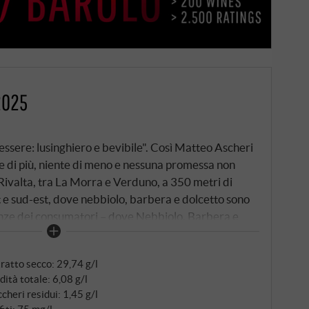
2025
sere: lusinghiero e bevibile". Così Matteo Ascheri
te di più, niente di meno e nessuna promessa non
Rivalta, tra La Morra e Verduno, a 350 metri di
t e sud-est, dove nebbiolo, barbera e dolcetto sono
genze dei consumatori – dove Nebbiolo, Barbera e
sa. Dolcetto per almeno l'85%, raccolto a mano tra
rni di fermentazione a 25°C.
ratto secco: 29,74 g/l
dità totale: 6,08 g/l
cheri residui: 1,45 g/l
fiti: 75 mg/l