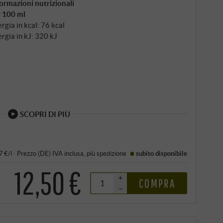
ormazioni nutrizionali
r 100 ml
rgia in kcal: 76 kcal
rgia in kJ: 320 kJ
SCOPRI DI PIÙ
7 €/l
·
Prezzo (DE)
IVA inclusa
, più
spedizione
subito disponibile
12,50 €
+
COMPRA
–