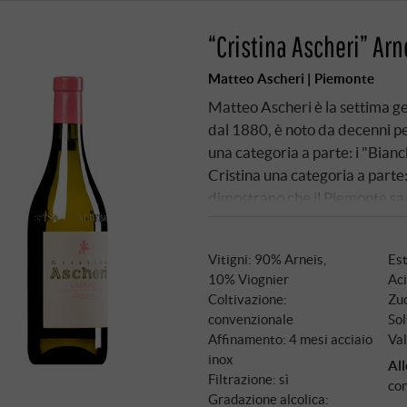
“Cristina Ascheri” Ar
Matteo Ascheri | Piemonte
Matteo Ascheri è la settima ge
dal 1880, è noto da decenni per
una categoria a parte: i "Bianch
Cristina una categoria a parte: 
dimostrano che il Piemonte sa f
l'85% di Arneis, raccolto a m
15 giorni. Niente legno, nessun
Vitigni: 90% Arneis,
Est
10% Viognier
Aci
Coltivazione:
Zuc
convenzionale
Sol
Affinamento: 4 mesi acciaio
Val
inox
All
Filtrazione: sì
con
Gradazione alcolica: