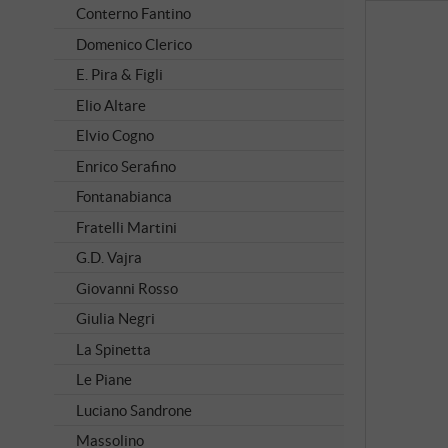
Conterno Fantino
Domenico Clerico
E. Pira & Figli
Elio Altare
Elvio Cogno
Enrico Serafino
Fontanabianca
Fratelli Martini
G.D. Vajra
Giovanni Rosso
Giulia Negri
La Spinetta
Le Piane
Luciano Sandrone
Massolino