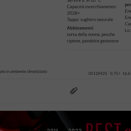
pe
Capacità invecchiamento:
Ene
2028+
Ene
Tappo: sughero naturale
Car
Abbinamenti
Lo 
torta della nonna, pesche
ripiene, pandolce genovese
to in ambiente climatizzato
05120425 ·
0,75 l · 16,6