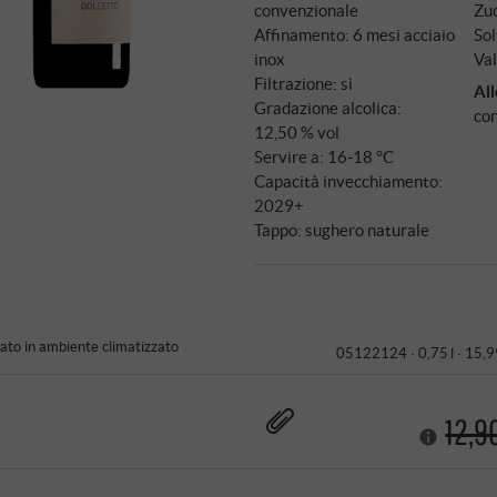
convenzionale
Zuc
Affinamento: 6 mesi acciaio
Sol
inox
Val
Filtrazione: sì
All
Gradazione alcolica:
con
12,50 % vol
Servire a: 16‑18 °C
Capacità invecchiamento:
2029+
Tappo: sughero naturale
to in ambiente climatizzato
05122124 ·
0,75 l · 15,9
12,9