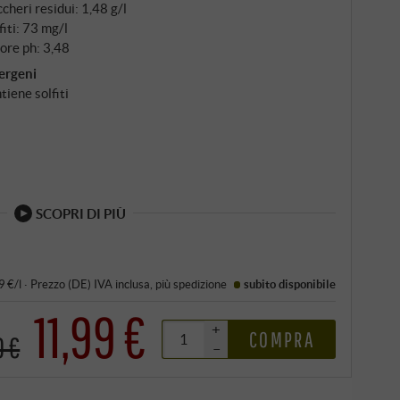
cheri residui: 1,48 g/l
fiti: 73 mg/l
ore ph: 3,48
ergeni
tiene solfiti
SCOPRI DI PIÙ
9 €/l
·
Prezzo (DE)
IVA inclusa
, più
spedizione
subito disponibile
11,99 €
+
COMPRA
0 €
–