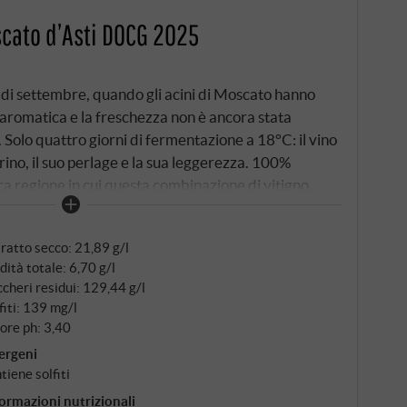
scato d’Asti DOCG 2025
 di settembre, quando gli acini di Moscato hanno
aromatica e la freschezza non è ancora stata
 Solo quattro giorni di fermentazione a 18°C: il vino
rino, il suo perlage e la sua leggerezza. 100%
ca regione in cui questa combinazione di vitigno,
esta profondità. Colore giallo dorato e invitante.
d'arancio, glicine, salvia e agrumi – elegante,
ratto secco: 21,89 g/l
ietà nella sua forma più bella. Al palato è dolce e
dità totale: 6,70 g/l
acevole. A 6-8°C – e con persone gradite.
cheri residui: 129,44 g/l
fiti: 139 mg/l
ore ph: 3,40
ergeni
tiene solfiti
ormazioni nutrizionali