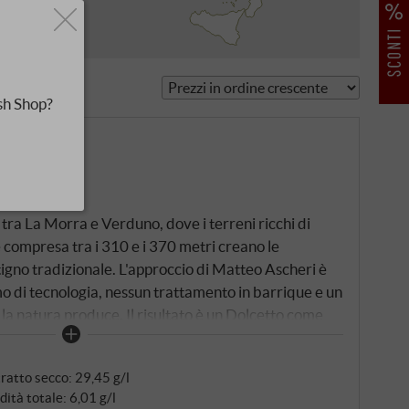
 Podere
sh Shop?
2024
tra La Morra e Verduno, dove i terreni ricchi di
ne compresa tra i 310 e i 370 metri creano le
tigno tradizionale. L'approccio di Matteo Ascheri è
o di tecnologia, nessun trattamento in barrique e un
 la natura produce. Il risultato è un Dolcetto come
espressivo, senza essere artificiale o forzato.
ratto secco: 29,45 g/l
dità totale: 6,01 g/l