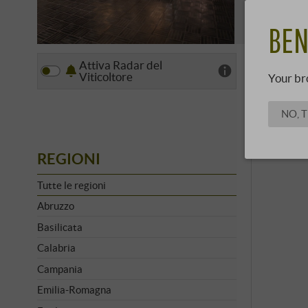
Oggi Ascher
SCOPRI 
di …
BEN
Attiva Radar del
Vista
Viticoltore
Your br
NO, 
REGIONI
Tutte le regioni
Abruzzo
Basilicata
Calabria
Campania
Emilia-Romagna