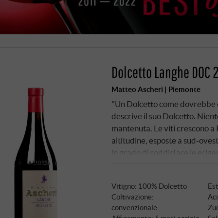
Dolcetto Langhe DOC 
Matteo Ascheri | Piemonte
"Un Dolcetto come dovrebbe es
descrive il suo Dolcetto. Nien
mantenuta. Le viti crescono a 
altitudine, esposte a sud-oves
in grado di soddisfare le esi
Dolcetto sono da sempre di ca
metà e fine settembre, sei gio
Vitigno: 100% Dolcetto
Est
Coltivazione:
Aci
convenzionale
Zuc
Affinamento: 6 mesi acciaio
Sol