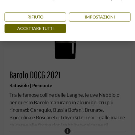
RIFIUTO
IMPOSTAZIONI
ACCETTARE TUTTI
Barolo DOCG 2021
Batasiolo | Piemonte
Tra le famose colline delle Langhe, le uve Nebbiolo
per questo Barolo maturano in alcuni dei cru più
rinomati: Cerequio, Bussia Bofani, Brunate,
Briccolina e Boscareto. I diversi terreni – dalle marne
calcaree alle formazioni sabbioso-calcaree di
Helveticum – si combinano qui per creare