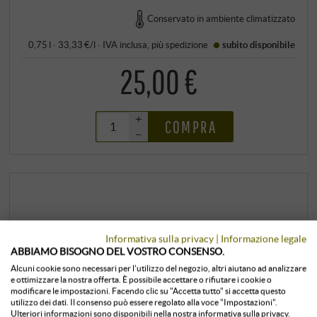
Conservato in ambiente climatizzato
0,75 l · 33,33 €/l
·
IVA inclusa
, più
spedizione
subito disponibile
25,00 €
+
COMPRA
–
Informativa sulla privacy
|
Informazione legale
ABBIAMO BISOGNO DEL VOSTRO CONSENSO.
Alcuni cookie sono necessari per l'utilizzo del negozio, altri aiutano ad analizzare
e ottimizzare la nostra offerta. È possibile accettare o rifiutare i cookie o
modificare le impostazioni. Facendo clic su "Accetta tutto" si accetta questo
utilizzo dei dati. Il consenso può essere regolato alla voce "Impostazioni".
Ulteriori informazioni sono disponibili nella nostra informativa sulla privacy.