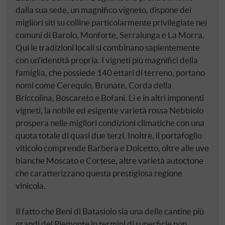
dalla sua sede, un magnifico vigneto, dispone dei
migliori siti su colline particolarmente privilegiate nei
comuni di Barolo, Monforte, Serralunga e La Morra.
Qui le tradizioni locali si combinano sapientemente
con un'identità propria. I vigneti più magnifici della
famiglia, che possiede 140 ettari di terreno, portano
nomi come Cerequio, Brunate, Corda della
Briccolina, Boscareto e Bofani. Lì e in altri imponenti
vigneti, la nobile ed esigente varietà rossa Nebbiolo
prospera nelle migliori condizioni climatiche con una
quota totale di quasi due terzi. Inoltre, il portafoglio
viticolo comprende Barbera e Dolcetto, oltre alle uve
bianche Moscato e Cortese, altre varietà autoctone
che caratterizzano questa prestigiosa regione
vinicola.
Il fatto che Beni di Batasiolo sia una delle cantine più
grandi del Piemonte in termini di superficie non