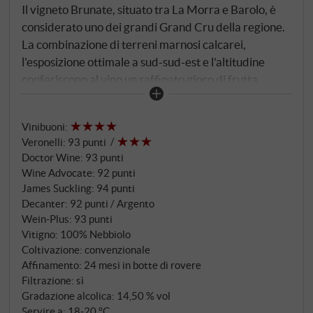
Il vigneto Brunate, situato tra La Morra e Barolo, è
considerato uno dei grandi Grand Cru della regione.
La combinazione di terreni marnosi calcarei,
l'esposizione ottimale a sud-sud-est e l'altitudine
conferiscono al vino un raffinato gioco di frutta
matura, profondità speziata e struttura tannica
setosa. L'annata 2016 ha prodotto vini di rara
Vinibuoni
:
armonia nella regione del Barolo: una primavera
Veronelli
:
93 punti
fresca, settimane estive equilibrate e un autunno
Doctor Wine
:
93 punti
lungo e dorato hanno creato condizioni in cui il
Wine Advocate
:
92 punti
Nebbiolo ha potuto maturare lentamente. Il risultato
James Suckling
:
94 punti
sono vini di precisione, profondità e longevità.
Decanter
:
92 punti / Argento
Wein-Plus
:
93 punti
Vitigno: 100% Nebbiolo
Coltivazione: convenzionale
Affinamento: 24 mesi in botte di rovere
Filtrazione: sì
Gradazione alcolica: 14,50 % vol
Servire a: 18‑20 °C