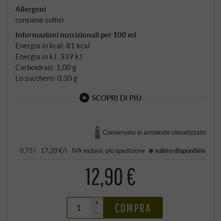
Allergeni
contiene solfiti
Informazioni nutrizionali per 100 ml
Energia in kcal: 81 kcal
Energia in kJ: 339 kJ
Carboidrati: 1,00 g
Lo zucchero: 0,30 g
SCOPRI DI PIÙ
Conservato in ambiente climatizzato
0,75 l · 17,20 €/l
·
IVA inclusa
, più
spedizione
subito disponibile
12,90 €
+
COMPRA
–