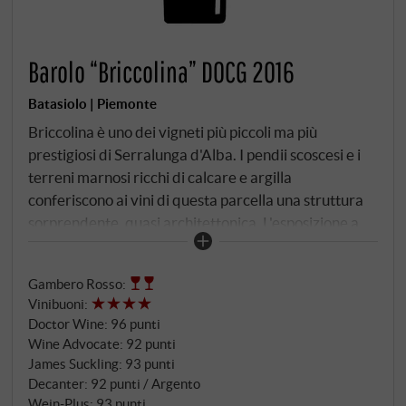
Barolo “Briccolina” DOCG 2016
Batasiolo | Piemonte
Briccolina è uno dei vigneti più piccoli ma più
prestigiosi di Serralunga d'Alba. I pendii scoscesi e i
terreni marnosi ricchi di calcare e argilla
conferiscono ai vini di questa parcella una struttura
sorprendente, quasi architettonica. L'esposizione a
sud-est assicura un'insolazione uniforme e una
maturazione lenta, conferendo ai sapori profondità e
Gambero Rosso
:
precisione. Colore rosso granato denso e brillante
Vinibuoni
:
con riflessi rubino. Il bouquet è stratificato: amarena
Doctor Wine
:
96 punti
matura, ribes nero, rose secche, con note di grafite,
Wine Advocate
:
92 punti
liquirizia, cuoio fine e un tocco di sottobosco. Al
James Suckling
:
93 punti
palato è potente, con tannini maturi e spigolosi e
Decanter
:
92 punti / Argento
un'acidità chiara e di supporto. La frutta è
Wein-Plus
:
93 punti