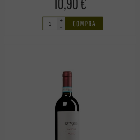
10,90 €
+
COMPRA
–