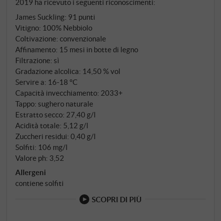
2019 ha ricevuto i seguenti riconoscimenti:
un'indicazione della sua giovinezza e del viaggio che
James Suckling
:
91 punti
deve ancora compiere. Il naso si apre con ciliegia
Vitigno: 100% Nebbiolo
matura, lampone secco e un accenno di petali di rosa,
Coltivazione: convenzionale
incorniciati da tabacco, spezie dolci e un accenno di
Affinamento: 15 mesi in botte di legno
sottobosco. Al palato è sottile, ma allo stesso tempo
Filtrazione: sì
morbido, con tannini fini che conferiscono al vino un
Gradazione alcolica: 14,50 % vol
nerbo e un'acidità fresca e precisa che ne trasmette
Servire a: 16‑18 °C
Capacità invecchiamento: 2033+
la tensione interna. L'affinamento in grandi botti di
Tappo: sughero naturale
legno permette al frutto di brillare, mentre si
Estratto secco: 27,40 g/l
sviluppano sottili note balsamiche e terrose. Il finale è
Acidità totale: 5,12 g/l
lungo, limpido ed elegante, con una sottile vena
Zuccheri residui: 0,40 g/l
minerale. Un Barbaresco che incarna la scuola
Solfiti: 106 mg/l
classica del Piemonte – nobile, longevo e con una
Valore ph: 3,52
profondità che continuerà a svilupparsi per diversi
Allergeni
anni. Ottimo rapporto qualità-prezzo.
contiene solfiti
SUPERIORE.DE
SCOPRI DI PIÙ