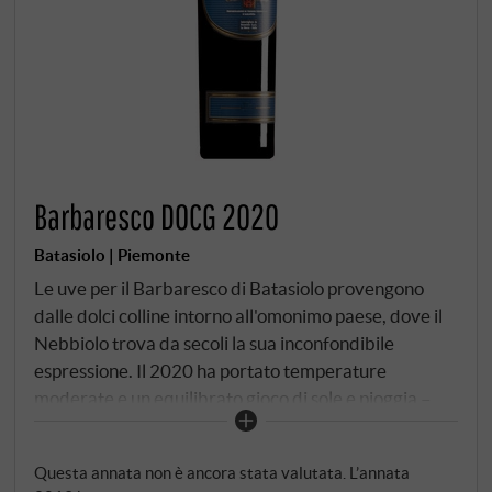
Barbaresco DOCG 2020
Batasiolo | Piemonte
Le uve per il Barbaresco di Batasiolo provengono
dalle dolci colline intorno all'omonimo paese, dove il
Nebbiolo trova da secoli la sua inconfondibile
espressione. Il 2020 ha portato temperature
moderate e un equilibrato gioco di sole e pioggia –
condizioni ideali per mantenere l'equilibrio tra
finezza e struttura. Nel bicchiere, si presenta di un
Questa annata non è ancora stata valutata. L’annata
rosso granato chiaro con un bordo color mattone –