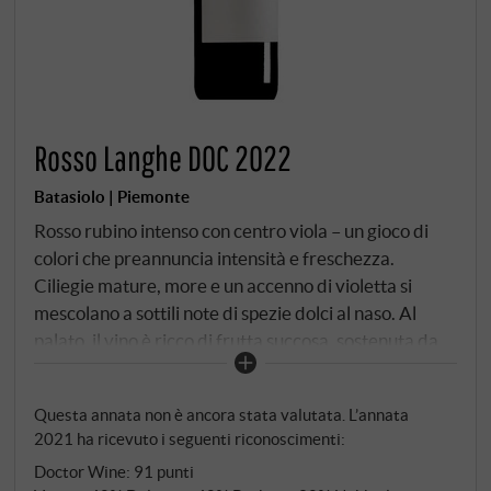
Rosso Langhe DOC 2022
Batasiolo | Piemonte
Rosso rubino intenso con centro viola – un gioco di
colori che preannuncia intensità e freschezza.
Ciliegie mature, more e un accenno di violetta si
mescolano a sottili note di spezie dolci al naso. Al
palato, il vino è ricco di frutta succosa, sostenuta da
tannini ben proporzionati e da un'acidità vivace e
chiara che dà forma e precisione all'intero vino. Il
Questa annata non è ancora stata valutata. L’annata
blend di Dolcetto, Barbera e Nebbiolo matura per
2021 ha ricevuto i seguenti riconoscimenti:
dodici mesi, in parte in legno e in parte in vasche
Doctor Wine
:
91 punti
d'acciaio. Questo preserva freschezza, profondità e