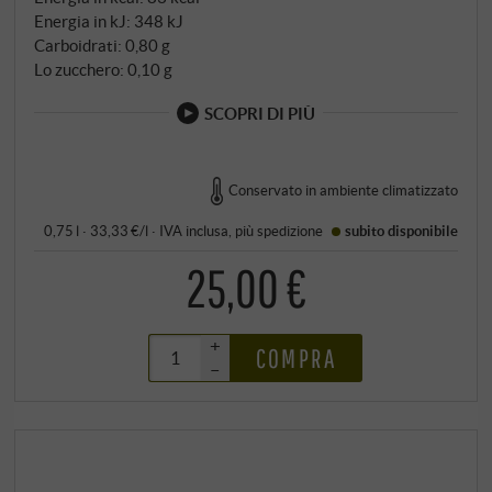
Energia in kJ: 348 kJ
Carboidrati: 0,80 g
Lo zucchero: 0,10 g
SCOPRI DI PIÙ
Conservato in ambiente climatizzato
0,75 l · 33,33 €/l
·
IVA inclusa
, più
spedizione
subito disponibile
25,00 €
+
COMPRA
–