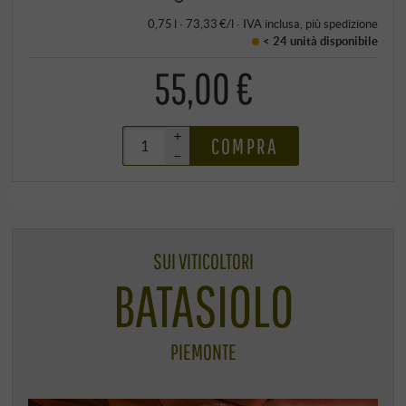
0,75 l · 73,33 €/l
·
IVA inclusa
, più
spedizione
< 24 unità
disponibile
55,00 €
+
COMPRA
–
SUI VITICOLTORI
BATASIOLO
PIEMONTE