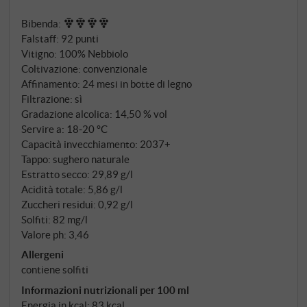
un'espressione finemente equilibrata di eleganza e
Bibenda
:
profondità. L'affinamento in grandi botti di rovere
Falstaff
:
92 punti
preserva il carattere dei vigneti senza smussarne le
Vitigno: 100% Nebbiolo
peculiarità.
Coltivazione: convenzionale
Affinamento: 24 mesi in botte di legno
Filtrazione: sì
Gradazione alcolica: 14,50 % vol
Servire a: 18‑20 °C
Capacità invecchiamento: 2037+
Tappo: sughero naturale
Estratto secco: 29,89 g/l
Acidità totale: 5,86 g/l
Zuccheri residui: 0,92 g/l
Solfiti: 82 mg/l
Valore ph: 3,46
Allergeni
contiene solfiti
Informazioni nutrizionali per 100 ml
Energia in kcal: 83 kcal