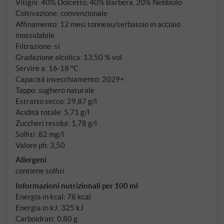
Vitigni: 40% Dolcetto, 40% Barbera, 20% Nebbiolo
un armonioso equilibrio tra frutto e struttura. Il finale
Coltivazione: convenzionale
persiste con delicate note di mandorla e un accenno
Affinamento: 12 mesi tonneau/serbatoio in acciaio
di spezie minerali – un vino rosso delle Langhe che
inossidabile
unisce il carattere regionale a un finale raffinato.
Filtrazione: sì
SUPERIORE.DE
Gradazione alcolica: 13,50 % vol
Servire a: 16‑18 °C
Capacità invecchiamento: 2029+
Tappo: sughero naturale
Estratto secco: 29,87 g/l
Acidità totale: 5,71 g/l
Zuccheri residui: 1,78 g/l
Solfiti: 82 mg/l
Valore ph: 3,50
Allergeni
contiene solfiti
Informazioni nutrizionali per 100 ml
Energia in kcal: 78 kcal
Energia in kJ: 325 kJ
Carboidrati: 0,80 g