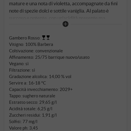
mature e una nota di violetta, accompagnate da fini
note di spezie dolci e sottile vaniglia. Al palato è
succoso e potente, con un'acidità presente ma
armoniosamente integrata che sottolinea il carattere
tipico del vitigno. I tannini sono rotondi e morbidi,
Gambero Rosso
:
mentre il finale medio-lungo è caratterizzato dalla
Vitigno: 100% Barbera
pienezza del frutto e da una delicata nota speziata.
Coltivazione: convenzionale
L'affinamento in vasche di acciaio inox e in grandi
Affinamento: 25/75 barrique nuovo/usato
botti di legno conferisce al vino struttura senza
Vegano: sì
diminuirne la freschezza. Un'autentica Barbera
Filtrazione: sì
d'Alba che mostra chiaramente le sue origini nel
Gradazione alcolica: 14,00 % vol
Servire a: 16‑18 °C
bicchiere – accessibile, equilibrata e con un finale
Capacità invecchiamento: 2029+
elegante che fa venire voglia di assaporare il
Tappo: sughero naturale
bicchiere successivo. SUPERIORE.DE
Estratto secco: 29,65 g/l
Acidità totale: 6,25 g/l
Zuccheri residui: 1,91 g/l
Solfiti: 77 mg/l
Valore ph: 3,45