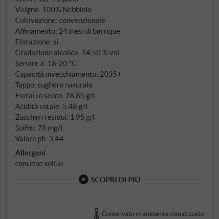
Vitigno: 100% Nebbiolo
concentrata ma non pesante, inserita in una sottile
Coltivazione: convenzionale
speziatura e in una vena minerale. Il finale è lungo,
Affinamento: 24 mesi di barrique
strutturato e caratterizzato da una freschezza
Filtrazione: sì
persistente. Un Barolo di rara precisione e profondità
Gradazione alcolica: 14,50 % vol
che riflette magistralmente il carattere del piccolo
Servire a: 18‑20 °C
vigneto Briccolina in una grande annata – e ha il
Capacità invecchiamento: 2035+
potenziale per invecchiare per decenni.
Tappo: sughero naturale
Estratto secco: 28,85 g/l
SUPERIORE.DE
Acidità totale: 5,48 g/l
Zuccheri residui: 1,95 g/l
Solfiti: 78 mg/l
Valore ph: 3,44
Allergeni
contiene solfiti
SCOPRI DI PIÙ
Conservato in ambiente climatizzato