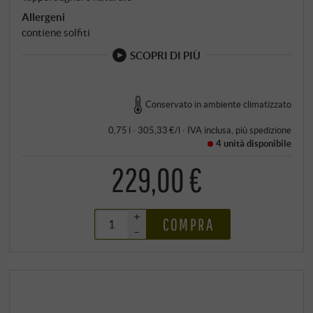
Allergeni
contiene solfiti
SCOPRI DI PIÙ
Conservato in ambiente climatizzato
0,75 l · 305,33 €/l
·
IVA inclusa
, più
spedizione
4 unità
disponibile
229,00 €
+
COMPRA
–