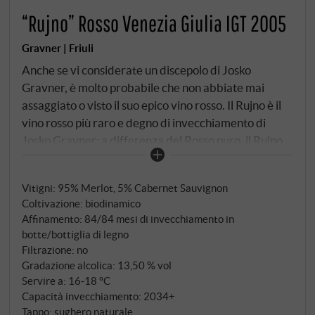
“Rujno” Rosso Venezia Giulia IGT 2005
Gravner | Friuli
Anche se vi considerate un discepolo di Josko
Gravner, è molto probabile che non abbiate mai
assaggiato o visto il suo epico vino rosso. Il Rujno è il
vino rosso più raro e degno di invecchiamento di
Josko Gravner: a differenza del Rosso puro, il Rujno
matura due volte più a lungo e viene prodotto solo in
annate eccezionali e in quantità estremamente
Vitigni: 95% Merlot, 5% Cabernet Sauvignon
ridotte. Proviene da un unico vecchio vigneto ai
Coltivazione: biodinamico
confini della Slovenia ed è composto principalmente
Affinamento: 84/84 mesi di invecchiamento in
da Merlot con un pizzico di Cabernet, che ha
botte/bottiglia di legno
maturato per 84 mesi in botte e altri 84 mesi in
Filtrazione: no
bottiglia prima di lasciare la cantina. In totale, sono
Gradazione alcolica: 13,50 % vol
passati oltre 15 anni prima che venisse immesso sul
Servire a: 16‑18 °C
Capacità invecchiamento: 2034+
mercato.
Tappo: sughero naturale