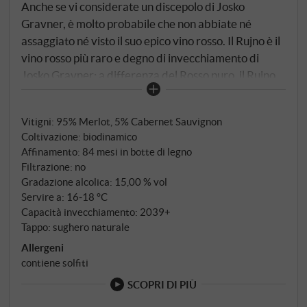
Anche se vi considerate un discepolo di Josko
Gravner, è molto probabile che non abbiate né
assaggiato né visto il suo epico vino rosso. Il Rujno è il
vino rosso più raro e degno di invecchiamento di
Josko Gravner: a differenza del Rosso puro, il Rujno
invecchia due volte più a lungo e viene prodotto solo
in annate eccezionali e in quantità estremamente
Vitigni: 95% Merlot, 5% Cabernet Sauvignon
ridotte. Proviene da un unico vecchio vigneto ai
Coltivazione: biodinamico
confini della Slovenia ed è composto principalmente
Affinamento: 84 mesi in botte di legno
da Merlot con un pizzico di Cabernet, invecchiato
Filtrazione: no
per oltre 84 mesi in botte e altri 84 mesi in bottiglia
Gradazione alcolica: 15,00 % vol
prima di lasciare la cantina. In totale, sono passati più
Servire a: 16‑18 °C
di 15 anni prima che venisse immesso sul mercato.
Capacità invecchiamento: 2039+
Tappo: sughero naturale
Allergeni
contiene solfiti
SCOPRI DI PIÙ