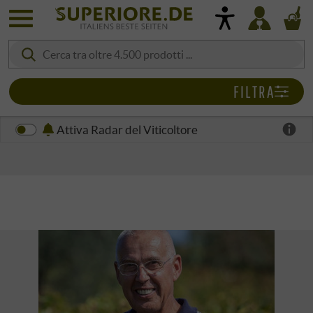
FILTRA
Attiva Radar del Viticoltore