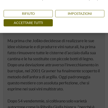
esclusivamente con lieviti indigeni, senza alcuna
sostanza chimica. Già alla prima degustazione,
RIFIUTO
IMPOSTAZIONI
abbiamo subito convenuto che questi vini bianchi non
hanno nulla in comune con i vini intercambiabili
ACCETTARE TUTTI
dell'industria vinicola high-tech.
Ma prima che Joško decidesse di realizzare le sue
idee visionarie e di produrre vini naturali, ha prima
fatto rimuovere tutte le cisterne d'acciaio dalla sua
cantina e le ha sostituite con piccole botti di legno.
Dopo una deviazione attraverso l'invecchiamento in
barrqiue, nel 2001 Gravner ha finalmente scoperto il
metodo dell'anfora di argilla. Oggi padroneggia
questo mestiere con assoluta perfezione, che si
esprime nei suoi vini multistrato.
Dopo 54 vendemmie, si coltivano solo varietà
autoctone come la Ribolla Gialla bianca, "perché è