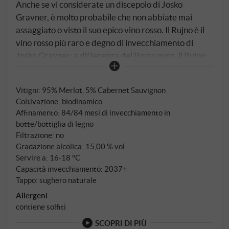
Anche se vi considerate un discepolo di Josko
Gravner, è molto probabile che non abbiate mai
assaggiato o visto il suo epico vino rosso. Il Rujno è il
vino rosso più raro e degno di invecchiamento di
Josko Gravner: a differenza del Rosso puro, il Rujno
matura due volte più a lungo e viene prodotto solo in
annate eccezionali e in quantità estremamente
Vitigni: 95% Merlot, 5% Cabernet Sauvignon
ridotte. Proviene da un unico vecchio vigneto ai
Coltivazione: biodinamico
confini della Slovenia ed è composto principalmente
Affinamento: 84/84 mesi di invecchiamento in
da Merlot con un pizzico di Cabernet, che ha
botte/bottiglia di legno
maturato per 84 mesi in botte e altri 84 mesi in
Filtrazione: no
bottiglia prima di lasciare la cantina. In totale, sono
Gradazione alcolica: 15,00 % vol
passati oltre 15 anni prima che venisse immesso sul
Servire a: 16‑18 °C
Capacità invecchiamento: 2037+
mercato.
Tappo: sughero naturale
Allergeni
contiene solfiti
SCOPRI DI PIÙ