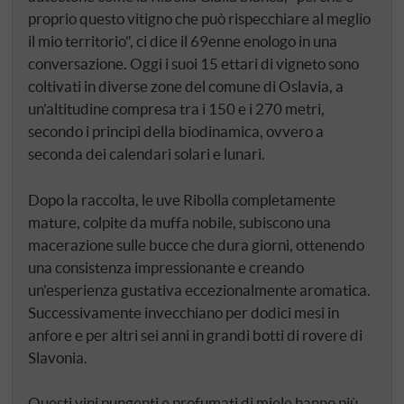
proprio questo vitigno che può rispecchiare al meglio
il mio territorio", ci dice il 69enne enologo in una
conversazione. Oggi i suoi 15 ettari di vigneto sono
coltivati in diverse zone del comune di Oslavia, a
un'altitudine compresa tra i 150 e i 270 metri,
secondo i principi della biodinamica, ovvero a
seconda dei calendari solari e lunari.
Dopo la raccolta, le uve Ribolla completamente
mature, colpite da muffa nobile, subiscono una
macerazione sulle bucce che dura giorni, ottenendo
una consistenza impressionante e creando
un'esperienza gustativa eccezionalmente aromatica.
Successivamente invecchiano per dodici mesi in
anfore e per altri sei anni in grandi botti di rovere di
Slavonia.
Questi vini pungenti e profumati di miele hanno più