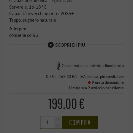
Gradazione alcolica: 16,50 % vol
Servire a: 16‑18 °C
Capacità invecchiamento: 2036+
Tappo: sughero naturale
Allergeni
contiene solfiti
SCOPRI DI PIÙ
Conservato in ambiente climatizzato
0,75 l · 265,33 €/l
·
IVA inclusa
, più
spedizione
9 unità
disponibile
Limitato a 2 articolo per cliente
199,00 €
+
COMPRA
–