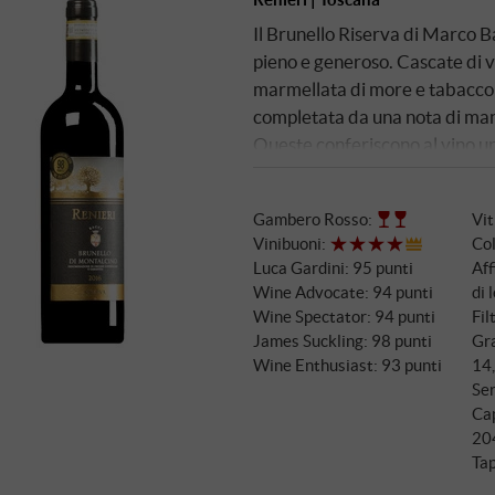
Il Brunello Riserva di Marco B
pieno e generoso. Cascate di vi
marmellata di more e tabacco 
completata da una nota di mand
Queste conferiscono al vino u
al palato e costruito per una l
formata. SUPERIORE.DE
Gambero Rosso
:
Vi
Vinibuoni
:
Col
Luca Gardini
:
95 punti
Af
Wine Advocate
:
94 punti
di 
Wine Spectator
:
94 punti
Fil
James Suckling
:
98 punti
Gra
Wine Enthusiast
:
93 punti
14
Ser
Ca
20
Tap