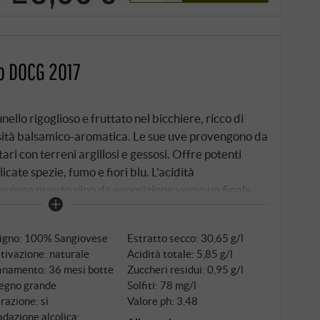
o DOCG 2017
ello rigoglioso e fruttato nel bicchiere, ricco di
nsità balsamico-aromatica. Le sue uve provengono da
ari con terreni argillosi e gessosi. Offre potenti
icate spezie, fumo e fiori blu. L'acidità
spinge questo vino da esposizione verso un finale
uccesso totale!
SUPERIORE.DE
tigno: 100% Sangiovese
Estratto secco: 30,65 g/l
tivazione: naturale
Acidità totale: 5,85 g/l
finamento: 36 mesi botte
Zuccheri residui: 0,95 g/l
legno grande
Solfiti: 78 mg/l
trazione: sì
Valore ph: 3,48
dazione alcolica: