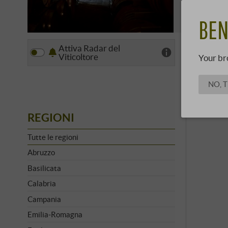
avrebbe sco
SCOPRI 
BEN
Attiva Radar del
Vista
Viticoltore
Your br
NO, 
REGIONI
Tutte le regioni
Abruzzo
Basilicata
Calabria
Campania
Emilia-Romagna