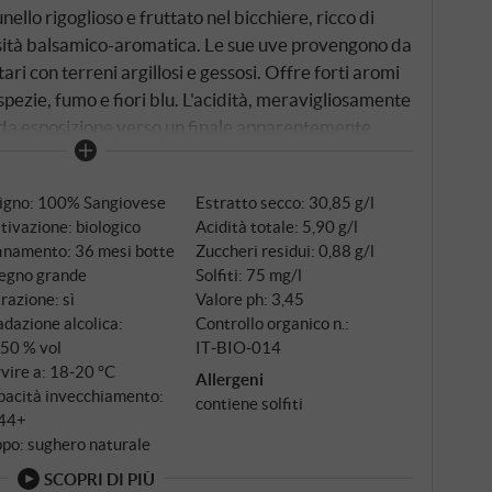
ello rigoglioso e fruttato nel bicchiere, ricco di
nsità balsamico-aromatica. Le sue uve provengono da
ari con terreni argillosi e gessosi. Offre forti aromi
 spezie, fumo e fiori blu. L'acidità, meravigliosamente
o da esposizione verso un finale apparentemente
tigno: 100% Sangiovese
Estratto secco: 30,85 g/l
tivazione: biologico
Acidità totale: 5,90 g/l
finamento: 36 mesi botte
Zuccheri residui: 0,88 g/l
legno grande
Solfiti: 75 mg/l
trazione: sì
Valore ph: 3,45
dazione alcolica:
Controllo organico n.:
,50 % vol
IT‑BIO‑014
vire a: 18‑20 °C
Allergeni
pacità invecchiamento:
contiene solfiti
44+
po: sughero naturale
SCOPRI DI PIÙ