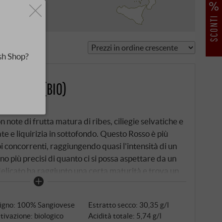
sh Shop?
OC 2020 (BIO)
 note di frutta matura di ribes, ciliegie selvatiche e
ate e liquirizia in sottofondo. Questo Rosso è più
i concorrenti, raggiungendo quasi l'intensità di un
no più precisi di quanto ci si possa aspettare da un
 delicato ha raggiunto una certa maturità e trova un
n proporzionata, che mantiene lo sviluppo gustativo
ORE.DE
tigno: 100% Sangiovese
Estratto secco: 30,35 g/l
tivazione: biologico
Acidità totale: 5,74 g/l