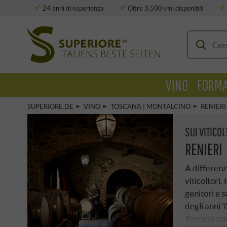
24 anni di esperienza
Oltre 3.500 vini disponibili
Deposito completamente climatizzato
VINO
FORMA
SUPERIORE.DE
VINO
TOSCANA | MONTALCINO
RENIERI
SUI VITICOL
RENIERI
A differenza
viticoltori.
genitori e 
degli anni '
Toscana com