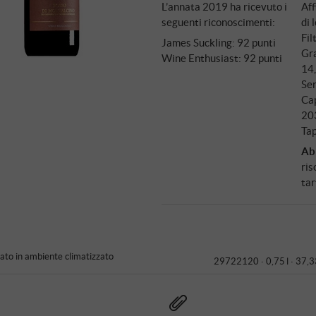
L’annata 2019 ha ricevuto i
Af
seguenti riconoscimenti:
di 
Fil
James Suckling
:
92 punti
Gra
Wine Enthusiast
:
92 punti
14
Ser
Ca
20
Tap
Ab
ris
tar
to in ambiente climatizzato
29722120 ·
0,75 l · 37,3