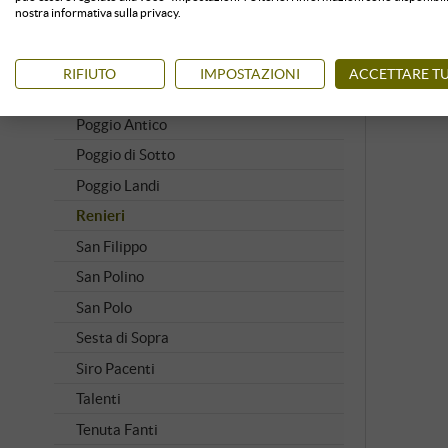
Pian delle Vigne | Antinori
nostra informativa sulla privacy.
Piancornello
Pieve S. Restituta | Angelo Gaja
RIFIUTO
IMPOSTAZIONI
ACCETTARE TU
Podere Le Ripi
Poggio Antico
Poggio di Sotto
Poggio Landi
Renieri
San Filippo
San Polino
San Polo
Sesta di Sopra
Siro Pacenti
Talenti
Tenuta Fanti