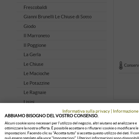
Frescobaldi
Gianni Brunelli Le Chiuse di Sotto
Giodo
Il Marroneto
Il Poggione
La Gerla
Le Chiuse
Conserva
Le Macioche
Le Potazzine
Le Ragnaie
Lisini
Informativa sulla privacy
|
Informazione 
Livio Sassetti
ABBIAMO BISOGNO DEL VOSTRO CONSENSO.
Mastrojanni
Alcuni cookie sono necessari per l'utilizzo del negozio, altri aiutano ad analizzare e
ottimizzare la nostra offerta. È possibile accettare o rifiutare i cookie o modificare le
Pian dell'Orino
impostazioni. Facendo clic su "Accetta tutto" si accetta questo utilizzo dei dati. Il c
può essere regolato alla voce "Impostazioni". Ulteriori informazioni sono disponibili