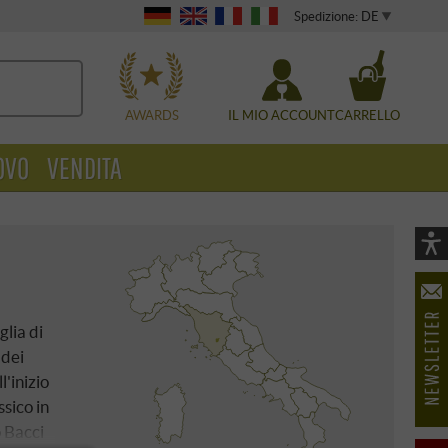
Spedizione: DE
WÄHLEN
AWARDS
IL MIO ACCOUNT
CARRELLO
OVO
VENDITA
Vi
As
öf
glia di
 dei
'inizio
ssico in
 Bacci