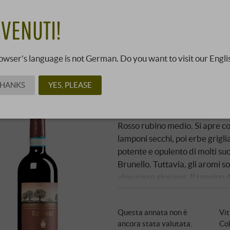
perto la sua passione e il suo talento per la …
DI PIÙ
VENUTI!
 Elenco
Vista Galleria
owser's language is not German. Do you want to visit our Engli
THANKS
YES, PLEASE
Rosso di Montalcino D
Renieri | Toscana
Rosso rubino medio. Si apre con
lamponi secchi, poi erbe grigli
potente e opulento di molti suo
Brunello. Tuttavia, gli aromi so
vino rosso giovane. Il tannino
vivace alleato nell'acidità be
per tutta l'eternità. SUPERI
Questa annata non è
Vi
ancora stata valutata.
Col