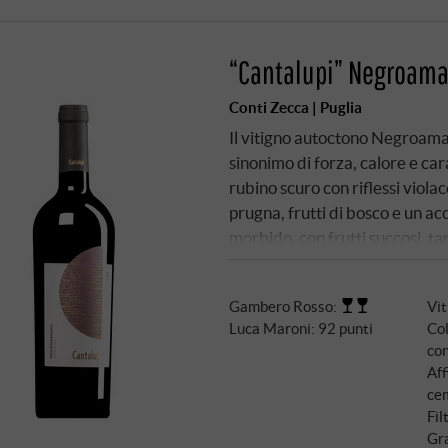
“Cantalupi” Negroama
Conti Zecca | Puglia
Il vitigno autoctono Negroamaro
sinonimo di forza, calore e car
rubino scuro con riflessi violac
prugna, frutti di bosco e un a
morbido, con frutti succosi, tan
vasche di acciaio inox enfatiz
Un vino rosso non complicato, 
Gambero Rosso
:
Vi
simpatica e molto regionale
Luca Maroni
:
92 punti
Col
co
Aff
ce
Fil
Gra