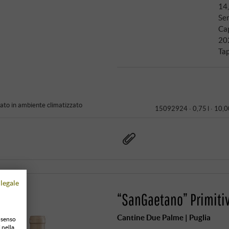
14
Ser
Ca
20
Ta
to in ambiente climatizzato
15092924 ·
0,75 l · 10,0
legale
“SanGaetano” Primiti
Cantine Due Palme | Puglia
onsenso
 nella