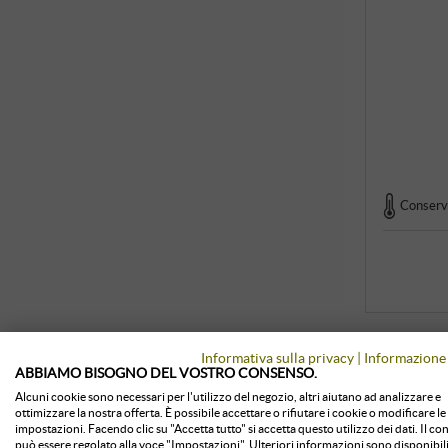
Conserva
Informativa sulla privacy
|
Informazione 
ABBIAMO BISOGNO DEL VOSTRO CONSENSO.
Alcuni cookie sono necessari per l'utilizzo del negozio, altri aiutano ad analizzare e
ottimizzare la nostra offerta. È possibile accettare o rifiutare i cookie o modificare le
impostazioni. Facendo clic su "Accetta tutto" si accetta questo utilizzo dei dati. Il c
può essere regolato alla voce "Impostazioni". Ulteriori informazioni sono disponibili