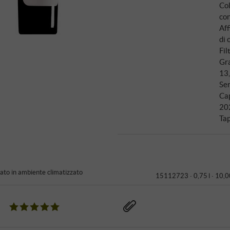
Col
co
Af
di
Fil
Gra
13
Ser
Ca
20
Ta
to in ambiente climatizzato
15112723 ·
0,75 l · 10,0