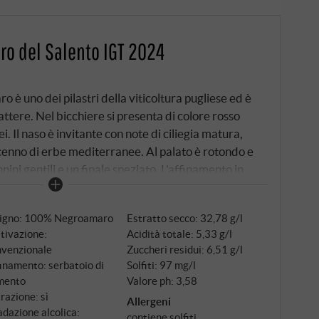
ro del Salento IGT 2024
 è uno dei pilastri della viticoltura pugliese ed è
attere. Nel bicchiere si presenta di colore rosso
ei. Il naso è invitante con note di ciliegia matura,
ccenno di erbe mediterranee. Al palato è rotondo e
nini gentili e un finale speziato. L'affinamento in
za la freschezza e gli aromi varietali del Negroamaro.
dall'affascinante maturazione e dall'anima
tigno: 100% Negroamaro
Estratto secco: 32,78 g/l
. SUPERIORE.DE
tivazione:
Acidità totale: 5,33 g/l
nvenzionale
Zuccheri residui: 6,51 g/l
inamento: serbatoio di
Solfiti: 97 mg/l
mento
Valore ph: 3,58
trazione: sì
Allergeni
dazione alcolica:
contiene solfiti