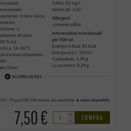
tivazione:
Solfiti: 82 mg/l
nvenzionale
Valore ph: 3,42
finamento: 6 mesi vasca
Allergeni
 cemento
contiene solfiti
trazione: sì
Informazioni nutrizionali
dazione alcolica:
per 100 ml
,00 % vol
Energia in kcal: 81 kcal
vire a: 16‑18 °C
Energia in kJ: 339 kJ
pacità invecchiamento:
Carboidrati: 2,90 g
28+
Lo zucchero: 0,29 g
ppo: Diam
SCOPRI DI PIÙ
0 €/l
·
Prezzo (DE)
IVA inclusa
, più
spedizione
subito disponibile
7,50 €
+
COMPRA
–