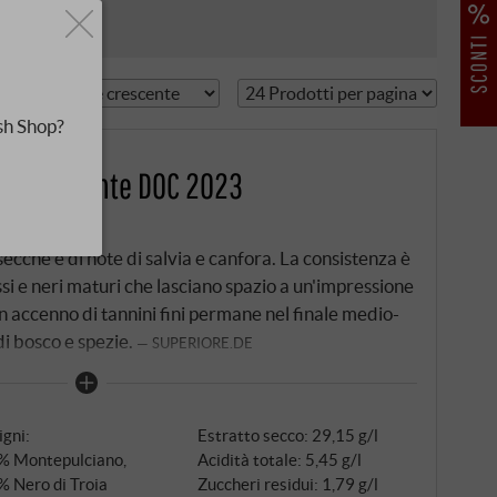
sh Shop?
el del Monte DOC 2023
secche e di note di salvia e canfora. La consistenza è
ssi e neri maturi che lasciano spazio a un'impressione
Un accenno di tannini fini permane nel finale medio-
di bosco e spezie.
SUPERIORE.DE
igni:
Estratto secco: 29,15 g/l
% Montepulciano,
Acidità totale: 5,45 g/l
% Nero di Troia
Zuccheri residui: 1,79 g/l