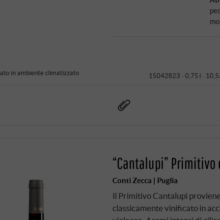
pec
mos
to in ambiente climatizzato
15042823 ·
0,75 l · 10,5
“Cantalupi” Primitivo
Conti Zecca | Puglia
Il Primitivo Cantalupi provien
classicamente vinificato in ac