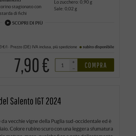
Lo zucchero: 0,90 g
orino stagionato con
Sale: 0,02 g
tarda di fichi
SCOPRI DI PIÙ
3 €/l
·
Prezzo (DE)
IVA inclusa
, più
spedizione
subito disponibile
7,90 €
+
COMPRA
–
 del Salento IGT 2024
e da vecchie vigne della Puglia sud-occidentale ed è
ciaio. Colore rubino scuro con una leggera sfumatura