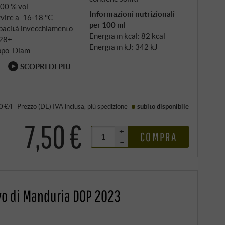
,00 % vol
Informazioni nutrizionali
vire a: 16‑18 °C
per 100 ml
pacità invecchiamento:
Energia in kcal: 82 kcal
28+
Energia in kJ: 342 kJ
ppo: Diam
SCOPRI DI PIÙ
0 €/l
·
Prezzo (DE)
IVA inclusa
, più
spedizione
subito disponibile
7,50 €
+
COMPRA
–
vo di Manduria DOP 2023