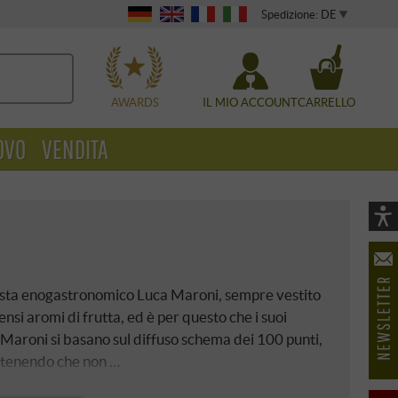
Spedizione: DE
WÄHLEN
AWARDS
IL MIO ACCOUNT
CARRELLO
OVO
VENDITA
Vi
As
öf
ornalista enogastronomico Luca Maroni, sempre vestito
nsi aromi di frutta, ed è per questo che i suoi
a Maroni si basano sul diffuso schema dei 100 punti,
ostenendo che non …