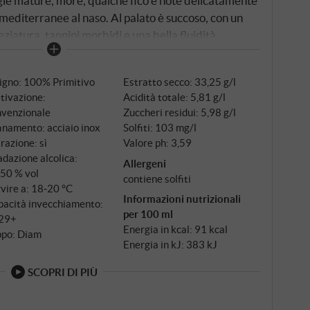
iegie mature, more, qualche fico e note delicatamente
mediterranee al naso. Al palato è succoso, con un
ziatura, tannini morbidi e una bella fluidità.
emente integrata. Un vino rosso "per tutti i giorni"
o, rotondo e piacevolmente accessibile. Perfetto per
igno: 100% Primitivo
Estratto secco: 33,25 g/l
piccante, verdure grigliate o semplicemente da
tivazione:
Acidità totale: 5,81 g/l
IORE.DE
nvenzionale
Zuccheri residui: 5,98 g/l
inamento: acciaio inox
Solfiti: 103 mg/l
trazione: sì
Valore ph: 3,59
dazione alcolica:
Allergeni
,50 % vol
contiene solfiti
vire a: 18‑20 °C
Informazioni nutrizionali
pacità invecchiamento:
per 100 ml
29+
Energia in kcal: 91 kcal
ppo: Diam
Energia in kJ: 383 kJ
SCOPRI DI PIÙ