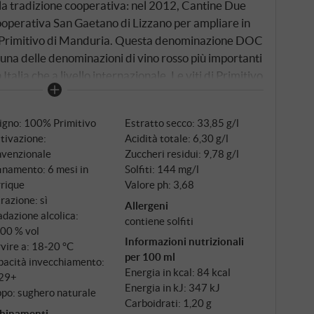
a tradizione cooperativa: nel 2012, Cantine Due
ooperativa San Gaetano di Lizzano per ampliare in
 Primitivo di Manduria. Questa denominazione DOC
una delle denominazioni di vino rosso più importanti
Italia che a livello internazionale. Le viti di Primitivo
eni rossi di Manduria, la cui struttura argillo-
ssidi di ferro. Questi terreni, con il loro sottosuolo
igno: 100% Primitivo
Estratto secco: 33,85 g/l
luenza decisiva sul carattere del vino. Le uve
tivazione:
Acidità totale: 6,30 g/l
cole cassette a fine agosto o inizio settembre,
nvenzionale
Zuccheri residui: 9,78 g/l
ature per garantire la massima qualità. Dopo la
inamento: 6 mesi in
Solfiti: 144 mg/l
ontrollata, il SanGaetano matura per sei mesi in
rrique
Valore ph: 3,68
 processo di invecchiamento che affina i tannini e
trazione: sì
Allergeni
re complessità.
dazione alcolica:
contiene solfiti
,00 % vol
Informazioni nutrizionali
vire a: 18‑20 °C
per 100 ml
pacità invecchiamento:
Energia in kcal: 84 kcal
29+
Energia in kJ: 347 kJ
po: sughero naturale
Carboidrati: 1,20 g
binamenti