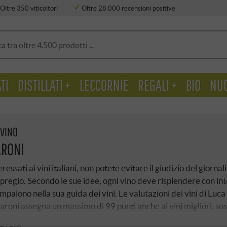
Oltre 350 viticoltori
Oltre 28.000 recensioni positive
TI
DISTILLATI +
LECCORNIE
REGALI +
BIO
NU
 VINO
ARONI
teressati ai vini italiani, non potete evitare il giudizio del gi
i pregio. Secondo le sue idee, ogni vino deve risplendere con inte
ompaiono nella sua guida dei vini. Le valutazioni dei vini di Luc
roni assegna un massimo di 99 punti anche ai vini migliori, s