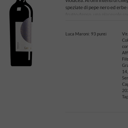
violacea. Aromi intensi di cil
speziate di pepe nero ed erbe 
frutto denso, una piacevole spe
L'acidità è presente ma elegant
con molto carattere - autentic
Luca Maroni
:
93 punti
Vit
accompagnare pasta con salsa 
Col
solo con buoni amici. SUPER
co
Aff
Fil
Gra
14
Ser
Ca
20
Ta