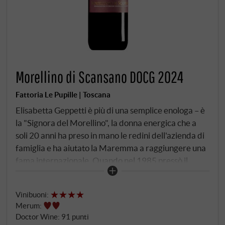
Morellino di Scansano DOCG 2024
Fattoria Le Pupille | Toscana
Elisabetta Geppetti è più di una semplice enologa – è
la "Signora del Morellino", la donna energica che a
soli 20 anni ha preso in mano le redini dell'azienda di
famiglia e ha aiutato la Maremma a raggiungere una
fama internazionale. Quando nel 1985 pressò il
primo Morellino, gettò le basi di una storia di
successo che continua ancora oggi. Questo vino è il
Vinibuoni
:
biglietto da visita quantitativo e qualitativo di Le
Merum
:
Pupille – un'espressione costante e autentica del
Doctor Wine
:
91 punti
terroir tra Pereta e Magliano, in Toscana. Il Morellino