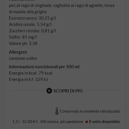
pici al ragù di cinghiale, tagliolini al ragù di agnello, lonza
macerazione a 26 gradi, il vino matura per dodici
di maiale alla griglia
mesi in botti di rovere di Slavonia della capacità di
Estratto secco: 30,25 g/l
20-40 ettolitri.
Acidità totale: 5,54 g/l
Zuccheri residui: 0,81 g/l
Solfiti: 81 mg/l
Valore ph: 3,38
Allergeni
contiene solfiti
Informazioni nutrizionali per 100 ml
Energia in kcal: 79 kcal
Energia in kJ: 329 kJ
SCOPRI DI PIÙ
Conservato in ambiente climatizzato
1,5 l · 32,00 €/l
·
IVA inclusa
, più
spedizione
8 unità
disponibile