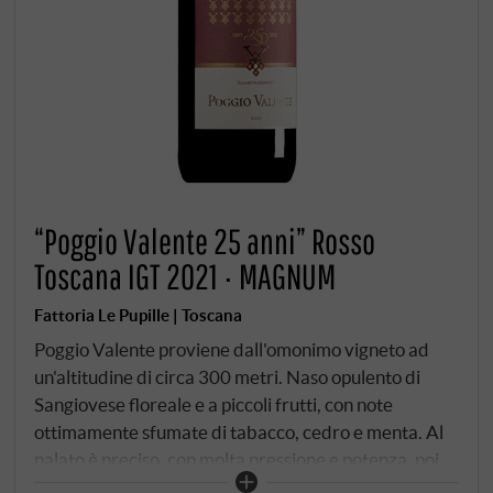
“Poggio Valente 25 anni” Rosso
Toscana IGT 2021 · MAGNUM
Fattoria Le Pupille | Toscana
Poggio Valente proviene dall'omonimo vigneto ad
un'altitudine di circa 300 metri. Naso opulento di
Sangiovese floreale e a piccoli frutti, con note
ottimamente sfumate di tabacco, cedro e menta. Al
palato è preciso, con molta pressione e potenza, poi
verso la fine la risoluzione furiosa di tutte le