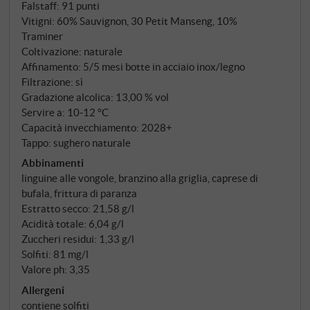
Scansano, su limo argilloso con quarzo e rocce
Falstaff
:
91 punti
Vitigni: 60% Sauvignon, 30 Petit Manseng, 10%
magmatiche, aperto alle brezze marine a nord-est.
Traminer
Da 200 a 250 metri sul livello del mare, 6.500 viti per
Coltivazione: naturale
ettaro. Il Sauvignon Blanc matura esclusivamente in
Affinamento: 5/5 mesi botte in acciaio inox/legno
acciaio. Le altre varietà trascorrono un breve
Filtrazione: sì
periodo in tonneau secondario. Cinque mesi sulle
Gradazione alcolica: 13,00 % vol
fecce fini – per ottenere consistenza e profondità
Servire a: 10‑12 °C
senza l'impressione del legno.
Capacità invecchiamento: 2028+
Tappo: sughero naturale
Abbinamenti
linguine alle vongole, branzino alla griglia, caprese di
bufala, frittura di paranza
Estratto secco: 21,58 g/l
Acidità totale: 6,04 g/l
Zuccheri residui: 1,33 g/l
Solfiti: 81 mg/l
Valore ph: 3,35
Allergeni
contiene solfiti