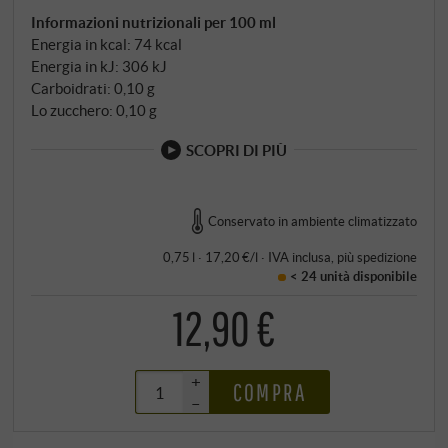
Informazioni nutrizionali per 100 ml
Energia in kcal: 74 kcal
Energia in kJ: 306 kJ
Carboidrati: 0,10 g
Lo zucchero: 0,10 g
SCOPRI DI PIÙ
Conservato in ambiente climatizzato
0,75 l · 17,20 €/l
·
IVA inclusa
, più
spedizione
< 24 unità
disponibile
12,90 €
+
COMPRA
–