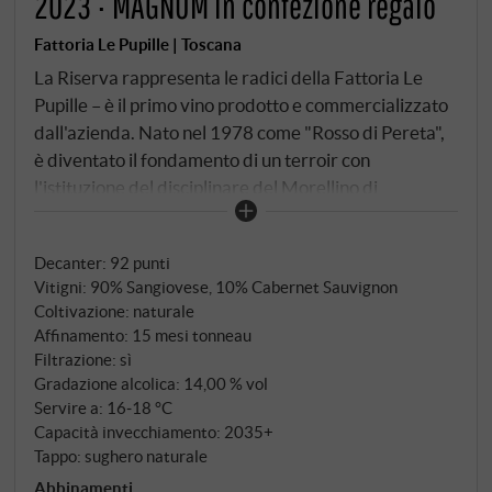
2023 · MAGNUM in confezione regalo
Fattoria Le Pupille | Toscana
La Riserva rappresenta le radici della Fattoria Le
Pupille – è il primo vino prodotto e commercializzato
dall'azienda. Nato nel 1978 come "Rosso di Pereta",
è diventato il fondamento di un terroir con
l'istituzione del disciplinare del Morellino di
Scansano, che Elisabetta Geppetti ha portato con
passione e lungimiranza al riconoscimento
Decanter
:
92 punti
internazionale. Prima donna a capo del Consorzio
Vitigni: 90% Sangiovese, 10% Cabernet Sauvignon
Morellino di Scansano, ha dato forma non solo alla
Coltivazione: naturale
denominazione, ma anche all'intera cultura enologica
Affinamento: 15 mesi tonneau
maremmana. Sangiovese (90%) e Cabernet
Filtrazione: sì
Sauvignon (10%) provenienti dai vigneti La Carla,
Gradazione alcolica: 14,00 % vol
Maiano, Bozzino e Vecchie Pupille ad un'altitudine
Servire a: 16‑18 °C
Capacità invecchiamento: 2035+
compresa tra i 50 e i 250 metri. I terreni variano da
Tappo: sughero naturale
strutture argilloso-silicee a sabbioso-limose con una
Abbinamenti
componente di marna calcarea. Dopo 25-30 giorni di