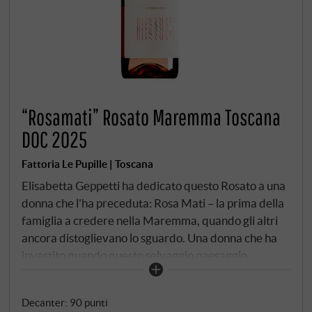
“Rosamati” Rosato Maremma Toscana
DOC 2025
Fattoria Le Pupille | Toscana
Elisabetta Geppetti ha dedicato questo Rosato a una
donna che l'ha preceduta: Rosa Mati – la prima della
famiglia a credere nella Maremma, quando gli altri
ancora distoglievano lo sguardo. Una donna che ha
investito quando questo selvaggio paesaggio
costiero nel sud-ovest della Toscana non era ancora
una zona vinicola nel senso moderno del termine.
Decanter
:
90 punti
Quella fiducia è stata l'inizio di tutto ciò che Le Pupille