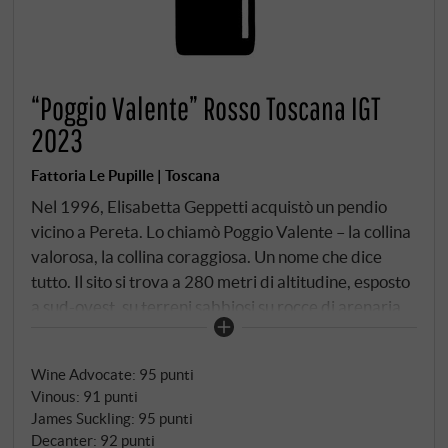
“Poggio Valente” Rosso Toscana IGT
2023
Fattoria Le Pupille | Toscana
Nel 1996, Elisabetta Geppetti acquistò un pendio
vicino a Pereta. Lo chiamò Poggio Valente – la collina
valorosa, la collina coraggiosa. Un nome che dice
tutto. Il sito si trova a 280 metri di altitudine, esposto
a sud-ovest, su terreni sabbiosi su rocce di arenaria
con intarsi di argilla – un terreno che conferisce al
Sangiovese precisione ed eleganza piuttosto che
Wine Advocate
:
95 punti
peso e vigore. Elisabetta voleva qualcosa di diverso:
Vinous
:
91 punti
un cru di Sangiovese monovitigno in stile
James Suckling
:
95 punti
borgognone, un vino che parlasse del suo vigneto e
Decanter
:
92 punti