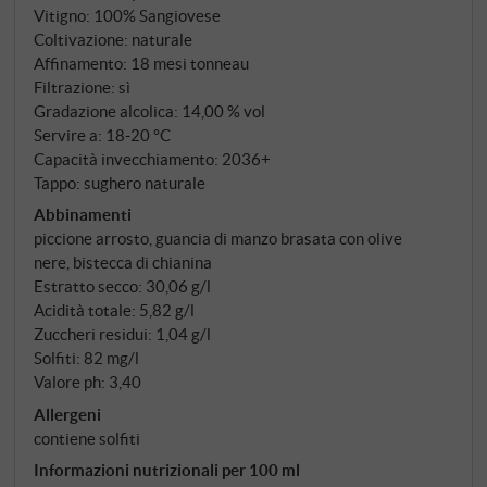
nient'altro. Nel 2014 ha preso una decisione
Vitigno: 100% Sangiovese
coerente: Poggio Valente ha lasciato la
Coltivazione: naturale
denominazione Morellino e da allora si presenta
Affinamento: 18 mesi tonneau
Filtrazione: sì
come Toscana IGT. Non un passo indietro – al
Gradazione alcolica: 14,00 % vol
contrario. Una dichiarazione. Questo vino è più
Servire a: 18‑20 °C
grande della sua denominazione di origine, ed
Capacità invecchiamento: 2036+
Elisabetta non voleva che la mancanza di
Tappo: sughero naturale
riconoscimento internazionale di una denominazione
Abbinamenti
limitasse le sue ambizioni.
piccione arrosto, guancia di manzo brasata con olive
nere, bistecca di chianina
Estratto secco: 30,06 g/l
Acidità totale: 5,82 g/l
Zuccheri residui: 1,04 g/l
Solfiti: 82 mg/l
Valore ph: 3,40
Allergeni
contiene solfiti
Informazioni nutrizionali per 100 ml