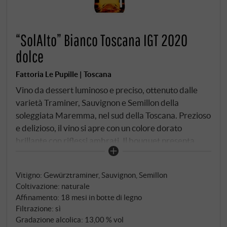
“SolAlto” Bianco Toscana IGT 2020
dolce
Fattoria Le Pupille | Toscana
Vino da dessert luminoso e preciso, ottenuto dalle
varietà Traminer, Sauvignon e Semillon della
soleggiata Maremma, nel sud della Toscana. Prezioso
e delizioso, il vino si apre con un colore dorato
brillante con riflessi ambrati. Il bouquet presenta
note di frutta secca, miele, petali di rosa pressati e
mandorle candite. Morbida dolcezza al palato, finale
Vitigno: Gewürztraminer, Sauvignon, Semillon
meravigliosamente lusinghiero.
SUPERIORE.DE
Coltivazione: naturale
Affinamento: 18 mesi in botte di legno
Filtrazione: sì
Gradazione alcolica: 13,00 % vol