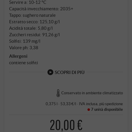
Servire a: 10‑12 °C
Capacità invecchiamento: 2035+
Tappo: sughero naturale
Estratto secco: 125,10 g/l
Acidità totale: 5,80 g/l
Zuccheri residui: 91,26 g/l
Solfiti: 139 mg/l
Valore ph: 3,38
Allergeni
contiene solfiti
SCOPRI DI PIÙ
Conservato in ambiente climatizzato
0,375 l · 53,33 €/l
·
IVA inclusa
, più
spedizione
7 unità
disponibile
20,00 €