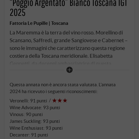
“Poggio Argentato” Bianco Toscana IGT
2025
Fattoria Le Pupille | Toscana
La Maremma è la terra del vino rosso. Morellino di
Scansano, Saffredi, grande Sangiovese e Cabernet –
sono le immagini che caratterizzano questa regione
costiera della Toscana meridionale. Elisabetta
Geppetti, da decenni ambasciatrice di questa
regione, nel 1997 ha osato qualcosa di diverso: un
vino bianco che lavora con varietà nordiche –
Questa annata non è ancora stata valutata. L’annata
sauvignon Blanc, Petit Manseng, Traminer, Semillon
2024 ha ricevuto i seguenti riconoscimenti:
– e li ha piantati nel sud. Il risultato si chiama Poggio
Veronelli
:
91 punti
Argentato, un vino bianco con – come lo definisce lo
Wine Advocate
:
93 punti
stesso Geppetti – "accento francese e anima
Vinous
:
90 punti
toscana". Le uve provengono da due vigneti: Pian di
James Suckling
:
93 punti
Fiora, vicino a Pereta, su terreni tufacei e ricchi di
Wine Enthusiast
:
93 punti
alabastro, esposti a sud-est, e San Vittorio, vicino a
Decanter
:
91 punti