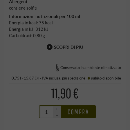
Allergeni
contiene solfiti
Informazioni nutrizionali per 100 ml
Energia in kcal: 75 kcal
Energia in kJ: 312 kJ
Carboidrati: 0,80 g
SCOPRI DI PIÙ
Conservato in ambiente climatizzato
0,75 l · 15,87 €/l
·
IVA inclusa
, più
spedizione
subito disponibile
11,90 €
+
COMPRA
–