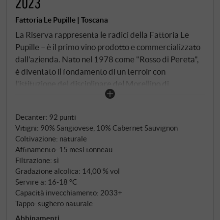
2023
Fattoria Le Pupille | Toscana
La Riserva rappresenta le radici della Fattoria Le
Pupille – è il primo vino prodotto e commercializzato
dall'azienda. Nato nel 1978 come "Rosso di Pereta",
è diventato il fondamento di un terroir con
l'istituzione del disciplinare del Morellino di
Scansano, che Elisabetta Geppetti ha portato con
passione e lungimiranza al riconoscimento
Decanter
:
92 punti
internazionale. Prima donna a capo del Consorzio
Vitigni: 90% Sangiovese, 10% Cabernet Sauvignon
Morellino di Scansano, ha dato forma non solo alla
Coltivazione: naturale
denominazione, ma anche all'intera cultura enologica
Affinamento: 15 mesi tonneau
maremmana. Sangiovese (90%) e Cabernet
Filtrazione: sì
Sauvignon (10%) provenienti dai vigneti La Carla,
Gradazione alcolica: 14,00 % vol
Maiano, Bozzino e Vecchie Pupille ad un'altitudine
Servire a: 16‑18 °C
Capacità invecchiamento: 2033+
compresa tra i 50 e i 250 metri. I terreni variano da
Tappo: sughero naturale
strutture argilloso-silicee a sabbioso-limose con una
Abbinamenti
componente di marna calcarea. Dopo 25-30 giorni di