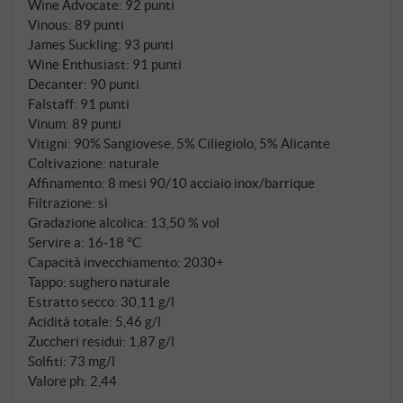
Wine Advocate
:
92 punti
combina il Sangiovese (90%) con l'Alicante e
Vinous
:
89 punti
l'autoctono Ciliegiolo (5% ciascuno) provenienti da
James Suckling
:
93 punti
vigneti esposti a sud-ovest a un'altitudine compresa
Wine Enthusiast
:
91 punti
Decanter
:
90 punti
tra 50 e 250 metri. Le viti, alcune delle quali hanno
Falstaff
:
91 punti
più di 40 anni, sono radicate in terreni ricchi di
Vinum
:
89 punti
scheletro, argillosi e ferrosi, rinfrescati dalle brezze
Vitigni: 90% Sangiovese, 5% Ciliegiolo, 5% Alicante
marine e rafforzati da forti escursioni termiche
Coltivazione: naturale
giorno-notte. Dopo la vendemmia a fine settembre, il
Affinamento: 8 mesi 90/10 acciaio inox/barrique
mosto fermenta sulle bucce per 15 giorni e matura
Filtrazione: sì
per otto mesi, principalmente in vasche di acciaio
Gradazione alcolica: 13,50 % vol
Servire a: 16‑18 °C
inox con una piccola parte in barrique usate.
Capacità invecchiamento: 2030+
Tappo: sughero naturale
Estratto secco: 30,11 g/l
Acidità totale: 5,46 g/l
Zuccheri residui: 1,87 g/l
Solfiti: 73 mg/l
Valore ph: 2,44