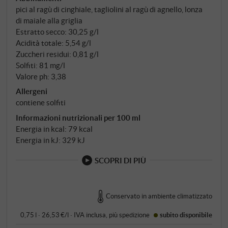
pici al ragù di cinghiale, tagliolini al ragù di agnello, lonza
macerazione a 26 gradi, il vino matura per dodici
di maiale alla griglia
mesi in botti di rovere di Slavonia della capacità di
Estratto secco: 30,25 g/l
20-40 ettolitri.
Acidità totale: 5,54 g/l
Zuccheri residui: 0,81 g/l
Solfiti: 81 mg/l
Valore ph: 3,38
Allergeni
contiene solfiti
Informazioni nutrizionali per 100 ml
Energia in kcal: 79 kcal
Energia in kJ: 329 kJ
SCOPRI DI PIÙ
Conservato in ambiente climatizzato
0,75 l · 26,53 €/l
·
IVA inclusa
, più
spedizione
subito disponibile