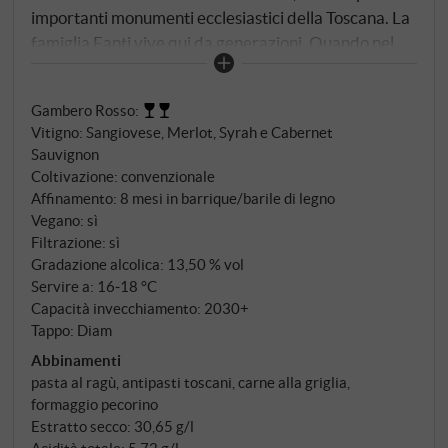
importanti monumenti ecclesiastici della Toscana. La
famiglia Fanti vive qui da generazioni. Quando nel
1996 è stata fondata la DOC Sant'Antimo, Filippo ed
Elisa Fanti sono stati coinvolti sin dall'inizio – per uno
Gambero Rosso
:
stretto legame con questo luogo, la sua terra e la sua
Vitigno: Sangiovese, Merlot, Syrah e Cabernet
storia. Il Sassomagno, che prende il nome dal
Sauvignon
carattere sassoso e roccioso del terroir, è il loro
Coltivazione: convenzionale
impegno più personale verso questa regione – è il
Affinamento: 8 mesi in barrique/barile di legno
loro impegno più personale in questa regione: un
Vegano: sì
blend toscano di Sangiovese, Merlot, Syrah e
Filtrazione: sì
Gradazione alcolica: 13,50 % vol
Cabernet Sauvignon, che mostra la versatilità della
Servire a: 16‑18 °C
posizione meridionale di Montalcino in una forma
Capacità invecchiamento: 2030+
accessibile e facile da bere.
Tappo: Diam
Abbinamenti
pasta al ragù, antipasti toscani, carne alla griglia,
formaggio pecorino
Estratto secco: 30,65 g/l
Acidità totale: 5,72 g/l