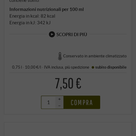
contiene solfiti
Informazioni nutrizionali per 100 ml
Energia in kcal: 82 kcal
Energia in kJ: 342 kJ
SCOPRI DI PIÙ
Conservato in ambiente climatizzato
0,75 l · 10,00 €/l
·
IVA inclusa
, più
spedizione
subito disponibile
7,50 €
+
COMPRA
–