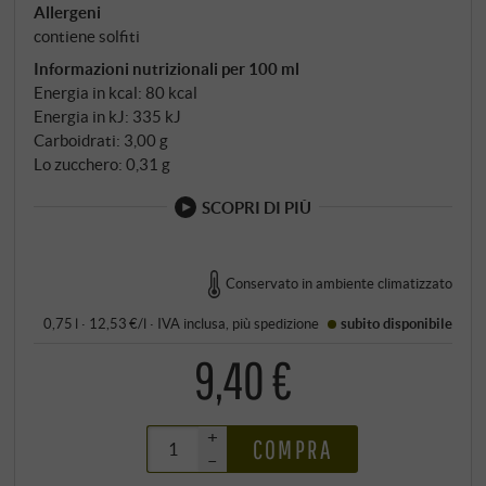
Allergeni
contiene solfiti
Informazioni nutrizionali per 100 ml
Energia in kcal: 80 kcal
Energia in kJ: 335 kJ
Carboidrati: 3,00 g
Lo zucchero: 0,31 g
SCOPRI DI PIÙ
Conservato in ambiente climatizzato
0,75 l · 12,53 €/l
·
IVA inclusa
, più
spedizione
subito disponibile
9,40 €
+
COMPRA
–