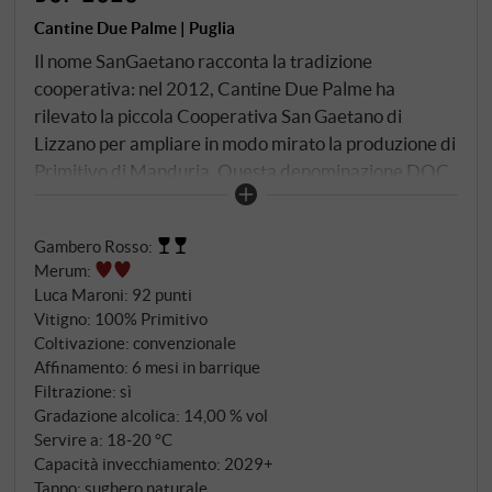
Cantine Due Palme | Puglia
Il nome SanGaetano racconta la tradizione
cooperativa: nel 2012, Cantine Due Palme ha
rilevato la piccola Cooperativa San Gaetano di
Lizzano per ampliare in modo mirato la produzione di
Primitivo di Manduria. Questa denominazione DOC
è da tempo riconosciuta come una delle
denominazioni di vino rosso più importanti della
Gambero Rosso
:
Puglia – apprezzata sia in Italia che a livello
Merum
:
internazionale. Le viti di Primitivo crescono sui
Luca Maroni
:
92 punti
caratteristici terreni rossi di Manduria, la cui
Vitigno: 100% Primitivo
struttura argillo-calcarea è ricca di minerali e ossidi
Coltivazione: convenzionale
di ferro. Questi terreni, con il loro sottosuolo roccioso
Affinamento: 6 mesi in barrique
calcareo, hanno un'influenza decisiva sul carattere
Filtrazione: sì
Gradazione alcolica: 14,00 % vol
del vino. Le uve vengono raccolte a mano in piccole
Servire a: 18‑20 °C
cassette a fine agosto o inizio settembre, quando
Capacità invecchiamento: 2029+
sono leggermente surmature per garantire la
Tappo: sughero naturale