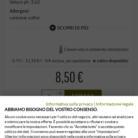
Valore ph: 3,62
Allergeni
contiene solfiti
SCOPRI DI PIÙ
Conservato in ambiente climatizzato
0,75 l · 11,33 €/l
·
IVA inclusa
, più
spedizione
subito disponibile
8,50 €
+
COMPRA
–
Informativa sulla privacy
|
Informazione legale
ABBIAMO BISOGNO DEL VOSTRO CONSENSO.
Alcuni cookie sono necessari per l'utilizzo del negozio, altri aiutano ad analizzare
e ottimizzare la nostra offerta. È possibile accettare o rifiutare i cookie o
modificare le impostazioni. Facendo clic su "Accetta tutto" si accetta questo
utilizzo dei dati. Il consenso può essere regolato alla voce "Impostazioni".
Ulteriori informazioni sono disponibili nella nostra informativa sulla privacy.