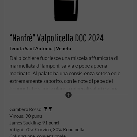
“Nanfrè" Valpolicella DOC 2024
Tenuta Sant'Antonio | Veneto
Dal bicchiere fuoriesce una miscela affumicata di
marmellata di lamponi, salvia e pepe appena
macinato. Al palato ha una consistenza setosa ed è
estremamente saporito, con le note di pepe del
bouquet che si mescolano a minerali salati e a una
vivace acidità. Quasi assente il tannino. Il finale è
lungo e fruttato, con una nota di liquirizia. Un
Gambero Rosso
:
delizioso accompagnamento al cibo.
SUPERIORE.DE
Vinous
:
90 punti
James Suckling
:
91 punti
Vitigni: 70% Corvina, 30% Rondinella
Coltivazione: convenzionale