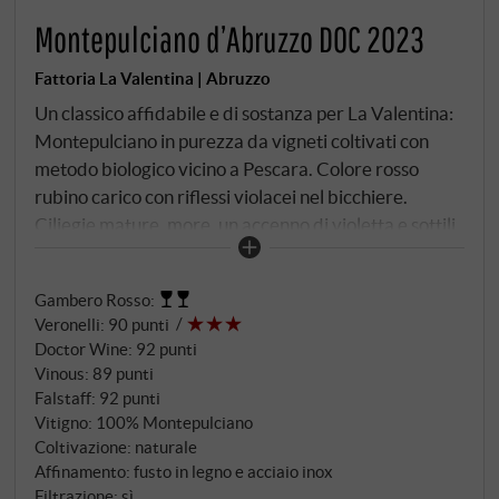
Montepulciano d’Abruzzo DOC 2023
Fattoria La Valentina | Abruzzo
Un classico affidabile e di sostanza per La Valentina:
Montepulciano in purezza da vigneti coltivati con
metodo biologico vicino a Pescara. Colore rosso
rubino carico con riflessi violacei nel bicchiere.
Ciliegie mature, more, un accenno di violetta e sottili
note speziate di pepe ed erbe aromatiche al naso. Al
palato è morbido, con frutti succosi, struttura
Gambero Rosso
:
equilibrata e una piacevole freschezza sul finale. Un
Veronelli
:
90 punti
tipico rappresentante della sua origine: semplice,
Doctor Wine
:
92 punti
potente e straordinariamente equilibrato.
Vinous
:
89 punti
SUPERIORE.DE
Falstaff
:
92 punti
Vitigno: 100% Montepulciano
Coltivazione: naturale
Affinamento: fusto in legno e acciaio inox
Filtrazione: sì