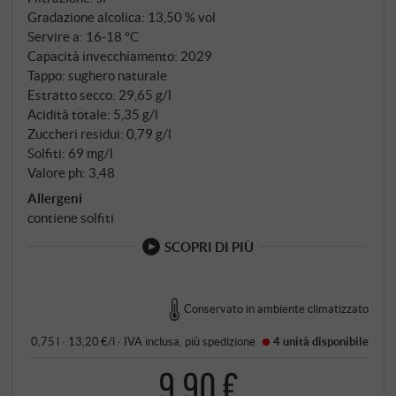
Gradazione alcolica: 13,50 % vol
Servire a: 16‑18 °C
Capacità invecchiamento: 2029
Tappo: sughero naturale
Estratto secco: 29,65 g/l
Acidità totale: 5,35 g/l
Zuccheri residui: 0,79 g/l
Solfiti: 69 mg/l
Valore ph: 3,48
Allergeni
contiene solfiti
SCOPRI DI PIÙ
Conservato in ambiente climatizzato
0,75 l · 13,20 €/l
·
IVA inclusa
, più
spedizione
4 unità
disponibile
9,90 €