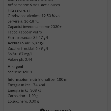
Affinamento: 6 mesi acciaio inox
Filtrazione: sì
Gradazione alcolica: 12,50 % vol
Servire a: 16‑18 °C
Capacità invecchiamento: 2030+
Tappo: tappo in vetro
Estratto secco: 35,47 g/l
Acidità totale: 5,82 g/l
Zuccheri residui: 6,79 g/l
Solfiti: 87 mg/l
Valore ph: 3,44
Allergeni
contiene solfiti
Informazioni nutrizionali per 100 ml
Energia in kcal: 74 kcal
Energia in kJ: 308 kJ
Carboidrati: 1,20 g
Lo zucchero: 0,30 g
SCOPRI DI PIÙ