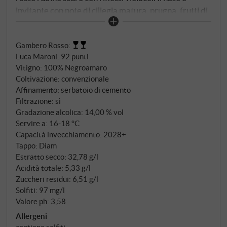
invitante con note di ciliegia matura, prugna, frutti di
bosco e un accenno di erbe mediterranee. Al palato è
rotondo e morbido, con frutti succosi, tannini gentili e
Gambero Rosso
:
un finale speziato. L'affinamento in vasche di acciaio
Luca Maroni
:
92 punti
inox enfatizza la freschezza e gli aromi varietali del
Vitigno: 100% Negroamaro
Negroamaro. Un vino rosso non complicato,
Coltivazione: convenzionale
dall'affascinante maturazione e dall'anima simpatica
Affinamento: serbatoio di cemento
e molto regionale. SUPERIORE.DE
Filtrazione: sì
Gradazione alcolica: 14,00 % vol
Servire a: 16‑18 °C
Capacità invecchiamento: 2028+
Tappo: Diam
Estratto secco: 32,78 g/l
Acidità totale: 5,33 g/l
Zuccheri residui: 6,51 g/l
Solfiti: 97 mg/l
Valore ph: 3,58
Allergeni