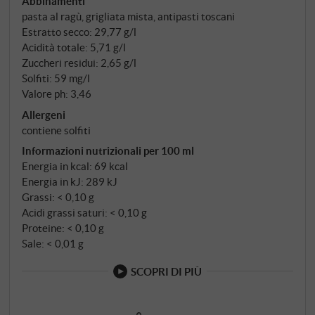
Abbinamenti
pasta al ragù, grigliata mista, antipasti toscani
Estratto secco: 29,77 g/l
Acidità totale: 5,71 g/l
Zuccheri residui: 2,65 g/l
Solfiti: 59 mg/l
Valore ph: 3,46
Allergeni
contiene solfiti
Informazioni nutrizionali per 100 ml
Energia in kcal: 69 kcal
Energia in kJ: 289 kJ
Grassi: < 0,10 g
Acidi grassi saturi: < 0,10 g
Proteine: < 0,10 g
Sale: < 0,01 g
SCOPRI DI PIÙ