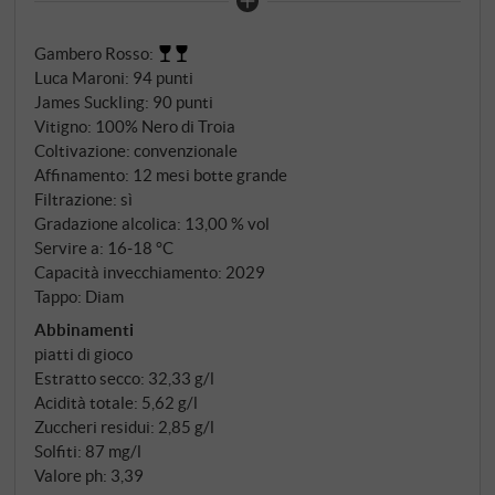
bilanciato tra frutta e acidità, è un ottimo
accompagnamento per il cibo e un vino da tutti i
Gambero Rosso
:
giorni di grande valore.
SUPERIORE.DE
Luca Maroni
:
94 punti
James Suckling
:
90 punti
Vitigno: 100% Nero di Troia
Coltivazione: convenzionale
Affinamento: 12 mesi botte grande
Filtrazione: sì
Gradazione alcolica: 13,00 % vol
Servire a: 16‑18 °C
Capacità invecchiamento: 2029
Tappo: Diam
Abbinamenti
piatti di gioco
Estratto secco: 32,33 g/l
Acidità totale: 5,62 g/l
Zuccheri residui: 2,85 g/l
Solfiti: 87 mg/l
Valore ph: 3,39