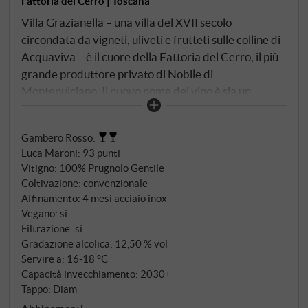
Fattoria del Cerro | Toscana
Villa Grazianella – una villa del XVII secolo
circondata da vigneti, uliveti e frutteti sulle colline di
Acquaviva – è il cuore della Fattoria del Cerro, il più
grande produttore privato di Nobile di
Montepulciano. Il nuovo nome del vino è sia un
omaggio che un'indicazione di origine. Il Rosso di
Montepulciano è prodotto con Prugnolo Gentile – il
Gambero Rosso
:
clone locale di Sangiovese che si è adattato al clima e
Luca Maroni
:
93 punti
al suolo dei Colli Senesi nel corso dei secoli. La
Vitigno: 100% Prugnolo Gentile
fermentazione avviene a temperatura controllata
Coltivazione: convenzionale
con rimontaggi giornalieri, seguita da una
Affinamento: 4 mesi acciaio inox
maturazione in cantina per almeno quattro mesi.
Vegano: sì
Filtrazione: sì
Gradazione alcolica: 12,50 % vol
Servire a: 16‑18 °C
Capacità invecchiamento: 2030+
Tappo: Diam