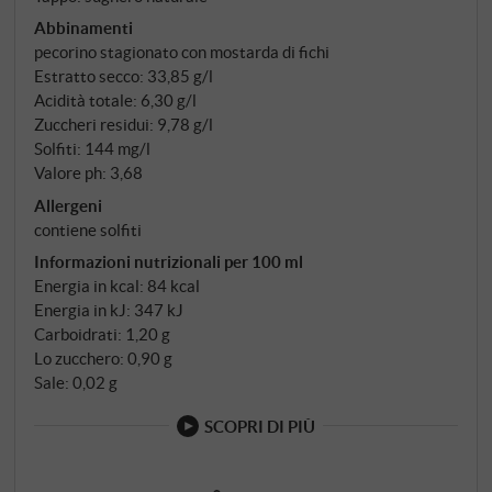
massima qualità. Dopo la fermentazione a
Abbinamenti
temperatura controllata, il SanGaetano matura per
pecorino stagionato con mostarda di fichi
sei mesi in botti di rovere americano – un processo di
Estratto secco: 33,85 g/l
invecchiamento che affina i tannini e conferisce al
Acidità totale: 6,30 g/l
vino una maggiore complessità.
Zuccheri residui: 9,78 g/l
Solfiti: 144 mg/l
Valore ph: 3,68
Allergeni
contiene solfiti
Informazioni nutrizionali per 100 ml
Energia in kcal: 84 kcal
Energia in kJ: 347 kJ
Carboidrati: 1,20 g
Lo zucchero: 0,90 g
Sale: 0,02 g
SCOPRI DI PIÙ