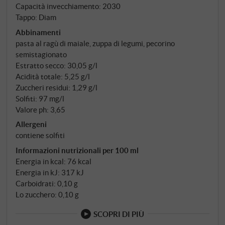
Capacità invecchiamento: 2030
Tappo: Diam
Abbinamenti
pasta al ragù di maiale, zuppa di legumi, pecorino
semistagionato
Estratto secco: 30,05 g/l
Acidità totale: 5,25 g/l
Zuccheri residui: 1,29 g/l
Solfiti: 97 mg/l
Valore ph: 3,65
Allergeni
contiene solfiti
Informazioni nutrizionali per 100 ml
Energia in kcal: 76 kcal
Energia in kJ: 317 kJ
Carboidrati: 0,10 g
Lo zucchero: 0,10 g
SCOPRI DI PIÙ