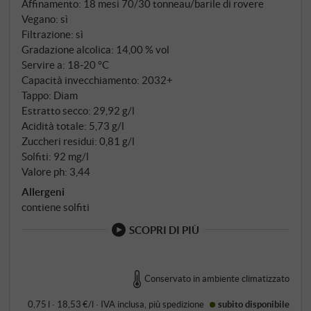
Affinamento: 18 mesi 70/30 tonneau/barile di rovere
matura poi per sette mesi in tonneaux, seguiti da
Vegano: sì
undici mesi in grandi botti di rovere di Slavonia.
Filtrazione: sì
Gradazione alcolica: 14,00 % vol
Servire a: 18‑20 °C
Capacità invecchiamento: 2032+
Tappo: Diam
Estratto secco: 29,92 g/l
Acidità totale: 5,73 g/l
Zuccheri residui: 0,81 g/l
Solfiti: 92 mg/l
Valore ph: 3,44
Allergeni
contiene solfiti
SCOPRI DI PIÙ
Conservato in ambiente climatizzato
0,75 l · 18,53 €/l
·
IVA inclusa
, più
spedizione
subito disponibile