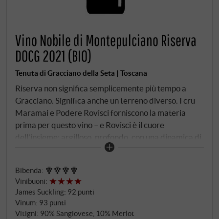
Vino Nobile di Montepulciano Riserva
DOCG 2021 (BIO)
Tenuta di Gracciano della Seta | Toscana
Riserva non significa semplicemente più tempo a
Gracciano. Significa anche un terreno diverso. I cru
Maramai e Podere Rovisci forniscono la materia
prima per questo vino – e Rovisci è il cuore
dell'insieme: argilloso, profondo, con una dinamica di
maturazione che dà origine al lato più denso e
concentrato del Prugnolo Gentile. Viti, alcune delle
Bibenda
:
quali piantate dal 1970. 300-350 metri, esposizione
Vinibuoni
:
sud-sud-est, 30 ettolitri per ettaro – rese sempre
James Suckling
:
92 punti
limitate. Solo nelle annate migliori la famiglia della
Vinum
:
93 punti
Seta Ferrari Corbelli Greco decide di imbottigliare
Vitigni: 90% Sangiovese, 10% Merlot