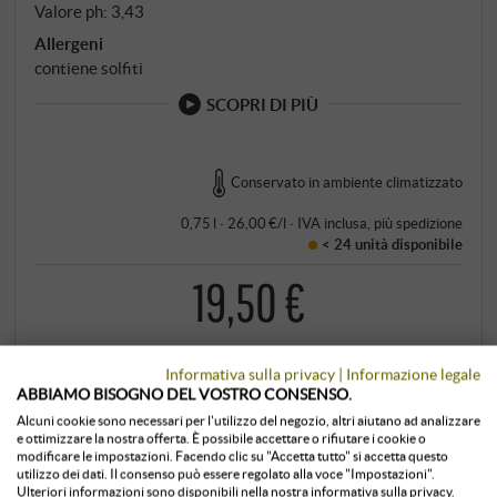
Valore ph: 3,43
Allergeni
contiene solfiti
SCOPRI DI PIÙ
Conservato in ambiente climatizzato
0,75 l · 26,00 €/l
·
IVA inclusa
, più
spedizione
< 24 unità
disponibile
19,50 €
+
COMPRA
Informativa sulla privacy
|
Informazione legale
–
ABBIAMO BISOGNO DEL VOSTRO CONSENSO.
Alcuni cookie sono necessari per l'utilizzo del negozio, altri aiutano ad analizzare
e ottimizzare la nostra offerta. È possibile accettare o rifiutare i cookie o
modificare le impostazioni. Facendo clic su "Accetta tutto" si accetta questo
utilizzo dei dati. Il consenso può essere regolato alla voce "Impostazioni".
Ulteriori informazioni sono disponibili nella nostra informativa sulla privacy.