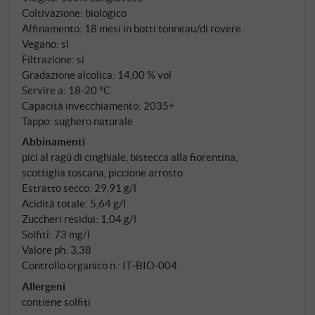
risalenti al Pleistocene e al Pliocene, impiantati tra il
Coltivazione: biologico
1995 e il 2017 ad un’altitudine compresa tra i 270 e i
Affinamento: 18 mesi in botti tonneau/di rovere
375 metri. La fermentazione avviene con lieviti
Vegano: sì
Filtrazione: sì
provenienti dal «pied de cuve» di casa: la prima
Gradazione alcolica: 14,00 % vol
partita di uva viene raccolta in anticipo per
Servire a: 18‑20 °C
selezionare i lieviti naturalmente presenti sulle
Capacità invecchiamento: 2035+
bucce. Un procedimento che rafforza il legame tra
Tappo: sughero naturale
vino e vigneto e ne consolida il «sense of place». Da
Abbinamenti
20 a 25 giorni di macerazione, seguiti da 18 mesi in
pici al ragù di cinghiale, bistecca alla fiorentina,
grandi botti e tonneaux.
scottiglia toscana, piccione arrosto
Estratto secco: 29,91 g/l
Acidità totale: 5,64 g/l
Zuccheri residui: 1,04 g/l
Solfiti: 73 mg/l
Valore ph: 3,38
Controllo organico n.: IT‑BIO‑004
Allergeni
contiene solfiti