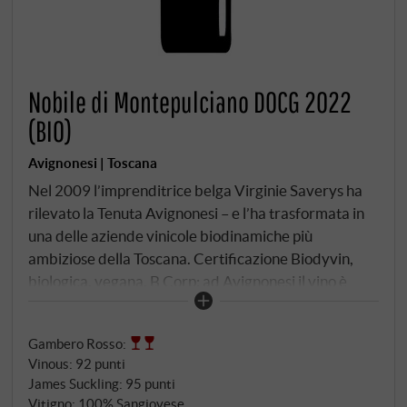
Nobile di Montepulciano DOCG 2022
(BIO)
Avignonesi | Toscana
Nel 2009 l’imprenditrice belga Virginie Saverys ha
rilevato la Tenuta Avignonesi – e l’ha trasformata in
una delle aziende vinicole biodinamiche più
ambiziose della Toscana. Certificazione Biodyvin,
biologica, vegana, B Corp: ad Avignonesi il vino è
inteso come espressione di terreni vivi – e il
Montepulciano come un luogo che ne è la risonanza
Gambero Rosso
:
con straordinaria limpidezza. Il Vino Nobile proviene
Vinous
:
92 punti
da vigneti su terreni sedimentari di origine marina –
James Suckling
:
95 punti
calcarei, con percentuali variabili di argilla e sabbia
Vitigno: 100% Sangiovese