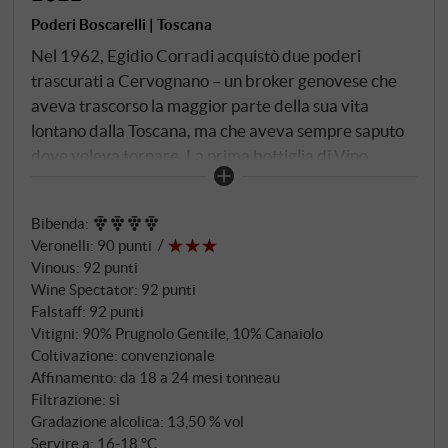
Poderi Boscarelli | Toscana
Nel 1962, Egidio Corradi acquistò due poderi
trascurati a Cervognano – un broker genovese che
aveva trascorso la maggior parte della sua vita
lontano dalla Toscana, ma che aveva sempre saputo
dove voleva tornare. La prima bottiglia di Vino
Nobile di Montepulciano di Boscarelli apparve nel
1968. Da allora, questa linea principale non è
Bibenda
:
praticamente cambiata in termini di composizione e
Veronelli
:
90 punti
invecchiamento. Non si tratta di esitazione – è
Vinous
:
92 punti
convinzione. Prugnolo Gentile e Canaiolo, da vigne di
Wine Spectator
:
92 punti
oltre 10 anni sui terreni rossi, sabbiosi e ricchi di
Falstaff
:
92 punti
minerali di Cervognano, da 280 a 350 metri, esposti
Vitigni: 90% Prugnolo Gentile, 10% Canaiolo
a est, 6.500 ceppi per ettaro.
Coltivazione: convenzionale
Affinamento: da 18 a 24 mesi tonneau
Filtrazione: sì
Gradazione alcolica: 13,50 % vol
Servire a: 16‑18 °C