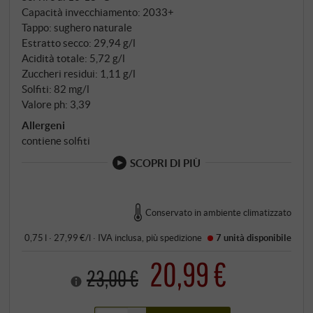
Capacità invecchiamento: 2033+
Tappo: sughero naturale
Estratto secco: 29,94 g/l
Acidità totale: 5,72 g/l
Zuccheri residui: 1,11 g/l
Solfiti: 82 mg/l
Valore ph: 3,39
Allergeni
contiene solfiti
SCOPRI DI PIÙ
Conservato in ambiente climatizzato
0,75 l · 27,99 €/l
·
IVA inclusa
, più
spedizione
7 unità
disponibile
20,99 €
23,00 €