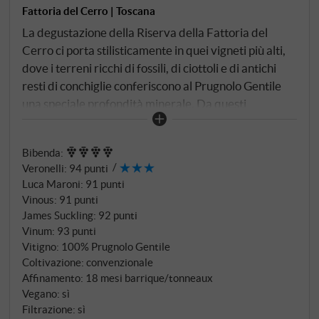
Fattoria del Cerro | Toscana
La degustazione della Riserva della Fattoria del
Cerro ci porta stilisticamente in quei vigneti più alti,
dove i terreni ricchi di fossili, di ciottoli e di antichi
resti di conchiglie conferiscono al Prugnolo Gentile
una speciale profondità minerale. Da questi
appezzamenti privilegiati nasce il fiore all'occhiello
della gerarchia del Montepulciano – un vino che
Bibenda
:
richiede tempo e pazienza per rivelare la sua natura
Veronelli
:
94 punti
multistrato. Dopo un'attenta selezione, il vino viene
Luca Maroni
:
91 punti
sottoposto a 18 mesi di affinamento, combinando
Vinous
:
91 punti
tradizione e innovazione: Otto mesi in barrique e
James Suckling
:
92 punti
tonneaux francesi, seguiti da altri dodici-sedici mesi
Vinum
:
93 punti
in grandi botti di legno. Questa combinazione crea un
Vitigno: 100% Prugnolo Gentile
Coltivazione: convenzionale
carattere di notevole eleganza e il legno si integra
Affinamento: 18 mesi barrique/tonneaux
perfettamente senza mettere in ombra il frutto
Vegano: sì
varietale. Un'ultima maturazione di dodici mesi in
Filtrazione: sì
bottiglia completa l'armonioso sviluppo.