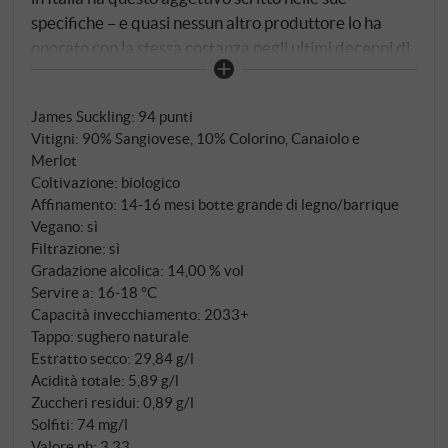
specifiche – e quasi nessun altro produttore lo ha
onorato con la stessa costanza negli ultimi decenni di
Federico Carletti e della sua cantina Poliziano.
Fondata nel 1961 da papà Dino, oggi sotto la guida di
James Suckling
:
94 punti
Federico e da tempo ancorata alla generazione
Vitigni: 90% Sangiovese, 10% Colorino, Canaiolo e
successiva – con Francesco e Maria Stella, che dal
Merlot
2019 e 2021 contribuiscono a plasmare il futuro. Il
Coltivazione: biologico
Poliziano è certificato biologico dalla vendemmia
Affinamento: 14‑16 mesi botte grande di legno/barrique
2021 – non una decisione di marketing, ma la logica
Vegano: sì
conclusione di decenni di lavoro senza diserbanti e
Filtrazione: sì
Gradazione alcolica: 14,00 % vol
insetticidi chimici. Il Prugnolo Gentile, la varietà
Servire a: 16‑18 °C
locale di Sangiovese, cresce su terreni argillosi e
Capacità invecchiamento: 2033+
calcarei tra i 300 e i 450 metri sul livello del mare.
Tappo: sughero naturale
Raccolta a mano, selezione accurata in vigna e in
Estratto secco: 29,84 g/l
cantina, fermentazione con lieviti indigeni in tini
Acidità totale: 5,89 g/l
conici di cemento – minimo intervento, massima
Zuccheri residui: 0,89 g/l
espressione. Maturazione in botti grandi e tonneaux:
Solfiti: 74 mg/l
Valore ph: 3,33
il legno fa da cornice, non domina.