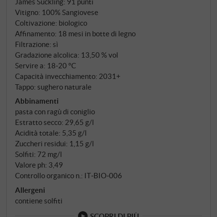
James Suckling
:
91 punti
Vitigno: 100% Sangiovese
Coltivazione: biologico
Affinamento: 18 mesi in botte di legno
Filtrazione: sì
Gradazione alcolica: 13,50 % vol
Servire a: 18‑20 °C
Capacità invecchiamento: 2031+
Tappo: sughero naturale
Abbinamenti
pasta con ragù di coniglio
Estratto secco: 29,65 g/l
Acidità totale: 5,35 g/l
Zuccheri residui: 1,15 g/l
Solfiti: 72 mg/l
Valore ph: 3,49
Controllo organico n.: IT‑BIO‑006
Allergeni
contiene solfiti
SCOPRI DI PIÙ