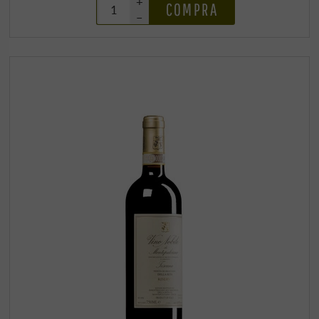
+
COMPRA
–