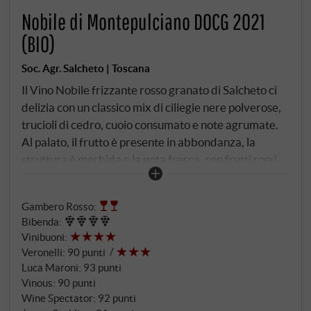
Nobile di Montepulciano DOCG 2021
(BIO)
Soc. Agr. Salcheto | Toscana
Il Vino Nobile frizzante rosso granato di Salcheto ci
delizia con un classico mix di ciliegie nere polverose,
trucioli di cedro, cuoio consumato e note agrumate.
Al palato, il frutto è presente in abbondanza, la
struttura è morbida e la nota fresca, con frutti rossi
sapidi e spezie di cedro accompagnati da un'acidità
vivace. Finezza e dolcezza nel lungo finale. Un vino
Gambero Rosso
:
biologico autentico e piacevolmente elegante,
Bibenda
:
proveniente dal cuore della regione di
Vinibuoni
:
Montepulciano e pronto da bere da giovane.
Veronelli
:
90 punti
SUPERIORE.DE
Luca Maroni
:
93 punti
Vinous
:
90 punti
Wine Spectator
:
92 punti