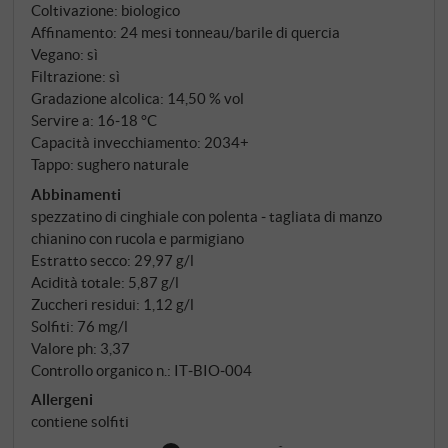
una Riserva. Il 2021 è stata un'annata di questo tipo.
Coltivazione: biologico
Prugnolo Gentile 90%, Merlot 10%. Fermentazione
Affinamento: 24 mesi tonneau/barile di quercia
Vegano: sì
con lieviti indigeni, 20-25 giorni di macerazione in
Filtrazione: sì
acciaio. Poi affinamento per 24 mesi: i primi dodici in
Gradazione alcolica: 14,50 % vol
tonneaux francesi da 3,5 e 5 ettolitri, i secondi dodici
Servire a: 16‑18 °C
in grandi botti di rovere di Slavonia. Successiva
Capacità invecchiamento: 2034+
maturazione in bottiglia per almeno sei mesi.
Tappo: sughero naturale
Abbinamenti
spezzatino di cinghiale con polenta ‑ tagliata di manzo
chianino con rucola e parmigiano
Estratto secco: 29,97 g/l
Acidità totale: 5,87 g/l
Zuccheri residui: 1,12 g/l
Solfiti: 76 mg/l
Valore ph: 3,37
Controllo organico n.: IT‑BIO‑004
Allergeni
contiene solfiti