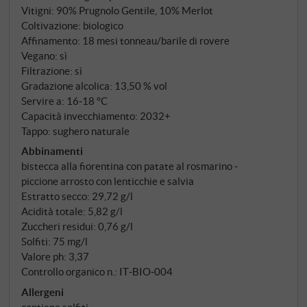
Maramai e Toraia si trovano a 300-350 metri di
Vitigni: 90% Prugnolo Gentile, 10% Merlot
altezza con esposizione da sud a sud-est, su terreni
Coltivazione: biologico
argillosi che permettono al Prugnolo Gentile di
Affinamento: 18 mesi tonneau/barile di rovere
maturare lentamente e completamente, che è
Vegano: sì
esattamente ciò di cui ha bisogno. 90 per cento
Filtrazione: sì
Prugnolo Gentile, 10 per cento Merlot – un classico
Gradazione alcolica: 13,50 % vol
Servire a: 16‑18 °C
assemblaggio di Gracciano. Fermentazione con lieviti
Capacità invecchiamento: 2032+
indigeni, 20-25 giorni di macerazione in acciaio,
Tappo: sughero naturale
quindi 18 mesi di affinamento: 40% in tonneaux
Abbinamenti
francesi da 3,5 e 5 ettolitri, 60% in grandi botti di
bistecca alla fiorentina con patate al rosmarino ‑
rovere di Francia e di Slavonia.
piccione arrosto con lenticchie e salvia
Estratto secco: 29,72 g/l
Acidità totale: 5,82 g/l
Zuccheri residui: 0,76 g/l
Solfiti: 75 mg/l
Valore ph: 3,37
Controllo organico n.: IT‑BIO‑004
Allergeni
contiene solfiti