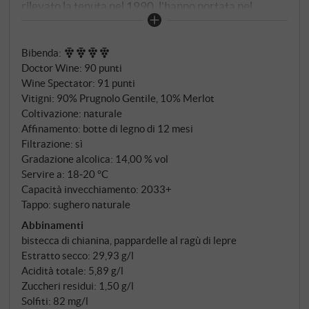
rilevato la tenuta nel 1990, l'hanno portata nel
presente senza allontanarla dalla sua storia. Nello
stesso anno è uscito il primo Vino Nobile di questa
Bibenda
:
tenuta – da allora, La Braccesca è uno degli indirizzi
Doctor Wine
:
90 punti
affidabili della denominazione. Il Nobile di
Wine Spectator
:
91 punti
Montepulciano è prodotto con Prugnolo Gentile – il
Vitigni: 90% Prugnolo Gentile, 10% Merlot
clone locale del Sangiovese di Montepulciano –
Coltivazione: naturale
integrato da una piccola percentuale di Merlot, che
Affinamento: botte di legno di 12 mesi
arrotonda il vino senza dominarlo.
Filtrazione: sì
Gradazione alcolica: 14,00 % vol
Servire a: 18‑20 °C
Capacità invecchiamento: 2033+
Tappo: sughero naturale
Abbinamenti
bistecca di chianina, pappardelle al ragù di lepre
Estratto secco: 29,93 g/l
Acidità totale: 5,89 g/l
Zuccheri residui: 1,50 g/l
Solfiti: 82 mg/l