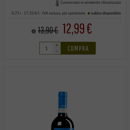
Conservato in ambiente climatizzato
0,75 l · 17,32 €/l
·
IVA inclusa
, più
spedizione
subito disponibile
12,99 €
13,90 €
+
COMPRA
–