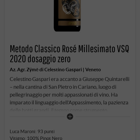
Metodo Classico Rosé Millesimato VSQ
2020 dosaggio zero
Az. Agr. Zýmē di Celestino Gaspari | Veneto
Celestino Gaspari era accanto a Giuseppe Quintarelli
– nella cantina di San Pietro in Cariano, luogo di
pellegrinaggio per molti appassionati di vino. Ha
imparato il linguaggio dell'Appassimento, la pazienza
delle botti grandi, il tempo come strumento.
Chiunque conosca tutto questo rimarrà sorpreso
quando guarderà l'etichetta del Metodo Classico:
Luca Maroni
:
93 punti
bollicine danzanti, delicate e leggere, come l'esatto
Vitigno: 100% Pinot Nero