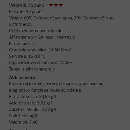
bisogno di tempo su questi terreni. Il Merlot ancora
Veronelli
:
91 punti
di più – anche se lascia il vigneto nello stesso
Falstaff
:
92 punti
momento, trascorre poi 20-30 giorni in cassette poco
Vitigni: 60% Cabernet Sauvignon, 20% Cabernet Franc,
profonde nel Fruttaio. Appassimento per un taglio
20% Merlot
bordolese: una scelta decisamente veneta. Dopo una
Coltivazione: convenzionale
primavera fresca e instabile, il 2021 ha portato in
Affinamento: > 24 mesi in barrique
Filtrazione: sì
Veneto un'estate di grande eleganza – caldo
Gradazione alcolica: 14,50 % vol
moderato, buone escursioni termiche, uve sane. La
Servire a: 16‑18 °C
vendemmia manuale ha dato frutti aromaticamente
Capacità invecchiamento: 2036+
chiari e strutturati. 40 giorni di fermentazione in
Tappo: sughero naturale
cemento con lieviti indigeni, almeno 24 mesi in
Abbinamenti
barrique francesi nuove, un anno in bottiglia.
brasato al merlot, costata di manzo, grana padano
stagionato, funghi selvatici su polenta
Estratto secco: 33,85 g/l
Acidità totale: 5,82 g/l
Zuccheri residui: 2,22 g/l
Solfiti: 87 mg/l
Valore ph: 3,48