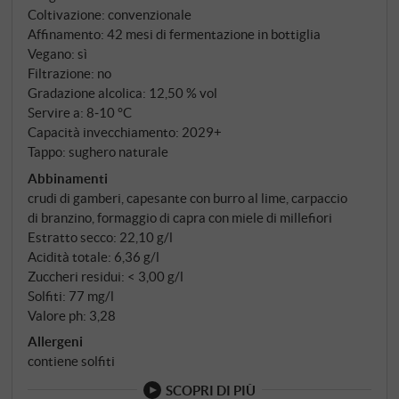
contrario di ciò per cui Zýmē è conosciuta. Questa è
Coltivazione: convenzionale
l'intenzione.
Affinamento: 42 mesi di fermentazione in bottiglia
Vegano: sì
Filtrazione: no
Gradazione alcolica: 12,50 % vol
Servire a: 8‑10 °C
Capacità invecchiamento: 2029+
Tappo: sughero naturale
Abbinamenti
crudi di gamberi, capesante con burro al lime, carpaccio
di branzino, formaggio di capra con miele di millefiori
Estratto secco: 22,10 g/l
Acidità totale: 6,36 g/l
Zuccheri residui: < 3,00 g/l
Solfiti: 77 mg/l
Valore ph: 3,28
Allergeni
contiene solfiti
SCOPRI DI PIÙ