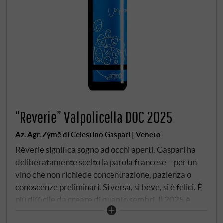
“Reverie” Valpolicella DOC 2025
Az. Agr. Zýmē di Celestino Gaspari | Veneto
Rêverie significa sogno ad occhi aperti. Gaspari ha
deliberatamente scelto la parola francese – per un
vino che non richiede concentrazione, pazienza o
conoscenze preliminari. Si versa, si beve, si è felici. È
più difficile da creare di quanto sembri. Il 2025 è
stata un'annata calda e generosa in Valpolicella –