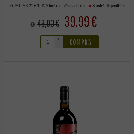
0,75 l · 53,32 €/l
·
IVA inclusa
, più
spedizione
8 unità
disponibile
39,99 €
43,00 €
+
COMPRA
–