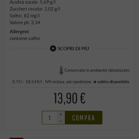
Acidità totale: 5,69 g/l
Zuccheri residui: 2,02 g/l
Solfiti: 82 mg/l
Valore ph: 3,34
Allergeni
contiene solfiti
SCOPRI DI PIÙ
Conservato in ambiente climatizzato
0,75 l · 18,53 €/l
·
IVA inclusa
, più
spedizione
subito disponibile
13,90 €
+
COMPRA
–