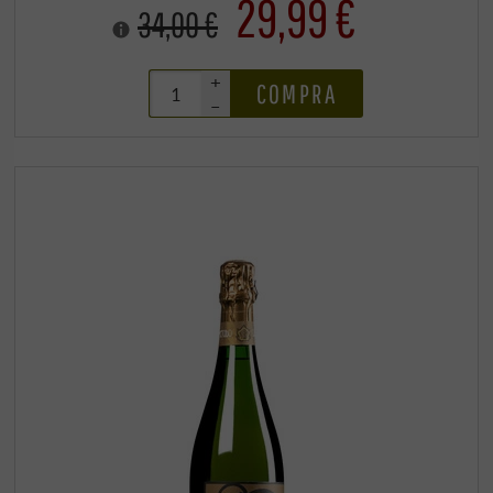
29,99 €
34,00 €
+
COMPRA
–