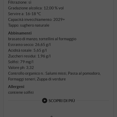
fine settembre. Nessun appassimento, nessun legno.
Filtrazione: sì
Crio-macerazione sulle bucce, fermentazione con
Gradazione alcolica: 12,00 % vol
Servire a: 16‑18 °C
lieviti indigeni, affinamento esclusivamente in
Capacità invecchiamento: 2029+
acciaio. Ciò che rimane è la purezza delle varietà di
Tappo: sughero naturale
uve – e l'annata 2023, che ha colpito in Valpolicella
Abbinamenti
per la sua fresca acidità e chiarezza aromatica.
brasato di manzo, tortellini al formaggio
Estratto secco: 26,65 g/l
Acidità totale: 5,65 g/l
Zuccheri residui: 1,96 g/l
Solfiti: 79 mg/l
Valore ph: 3,32
Controllo organico n.: Salumi misti, Pasta al pomodoro,
Formaggi teneri, Zuppa di verdure
Allergeni
contiene solfiti
SCOPRI DI PIÙ