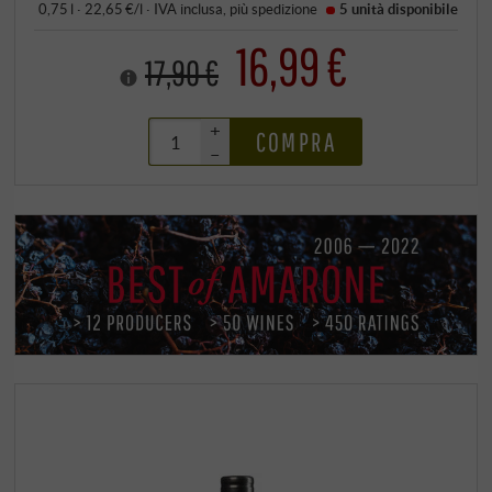
0,75 l · 22,65 €/l
·
IVA inclusa
, più
spedizione
5 unità
disponibile
16,99 €
17,90 €
+
COMPRA
–