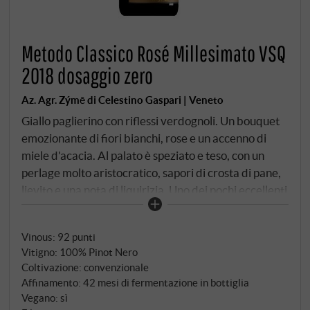
Metodo Classico Rosé Millesimato VSQ
2018 dosaggio zero
Az. Agr. Zýmē di Celestino Gaspari | Veneto
Giallo paglierino con riflessi verdognoli. Un bouquet
emozionante di fiori bianchi, rose e un accenno di
miele d'acacia. Al palato è speziato e teso, con un
perlage molto aristocratico, sapori di crosta di pane,
lievito e una nota di liquirizia. Uno dei pochi eccellenti
Metodo Classico del Veneto prodotto con il 100% di
Pinot Nero. Grande classe!
SUPERIORE.DE
Vinous
:
92 punti
Vitigno: 100% Pinot Nero
Coltivazione: convenzionale
Affinamento: 42 mesi di fermentazione in bottiglia
Vegano: sì