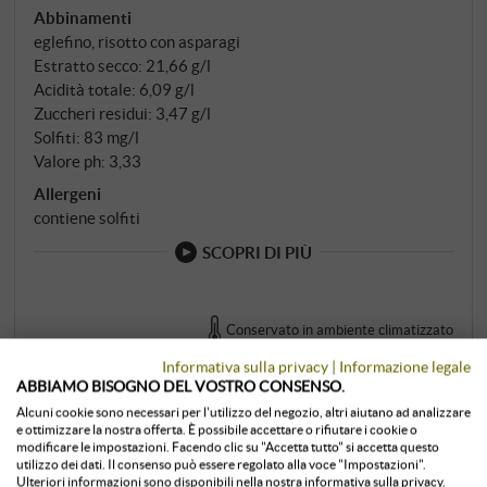
Abbinamenti
eglefino, risotto con asparagi
Estratto secco: 21,66 g/l
Acidità totale: 6,09 g/l
Zuccheri residui: 3,47 g/l
Solfiti: 83 mg/l
Valore ph: 3,33
Allergeni
contiene solfiti
SCOPRI DI PIÙ
Conservato in ambiente climatizzato
Informativa sulla privacy
|
Informazione legale
0,75 l · 23,87 €/l
·
IVA inclusa
, più
spedizione
subito disponibile
ABBIAMO BISOGNO DEL VOSTRO CONSENSO.
17,90 €
Alcuni cookie sono necessari per l'utilizzo del negozio, altri aiutano ad analizzare
e ottimizzare la nostra offerta. È possibile accettare o rifiutare i cookie o
modificare le impostazioni. Facendo clic su "Accetta tutto" si accetta questo
utilizzo dei dati. Il consenso può essere regolato alla voce "Impostazioni".
+
Ulteriori informazioni sono disponibili nella nostra informativa sulla privacy.