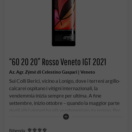
“60 20 20” Rosso Veneto IGT 2021
Az. Agr. Zýmē di Celestino Gaspari | Veneto
Sui Colli Berici, vicino a Lonigo, dove i terreni argillo-
calcarei ospitano i vitigni internazionali, la
vendemmia inizia sempre per ultima. A fine
settembre, inizio ottobre – quando la maggior parte
degli altri vigneti ha già vendemmiato da tempo. Per
Celestino Gaspari, non è una coincidenza: "Il
Cabernet Sauvignon e il Cabernet Franc hanno
Bibenda
: