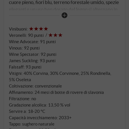
cuore pieno, fiori blu, terreno forestale umido, spezie
eleganti e un uso ben dosato del legno si alternano in
modo impressionante. L'attacco è altrettanto
complesso e stratificato, seguito da ammalianti frutti
Vinibuoni
:
di bosco, tannini precisamente levigati e un finale
Veronelli
:
90 punti
straordinariamente elegante e lungo. Wow, questo è
Wine Advocate
:
91 punti
frutto puro! SUPERIORE.DE
Vinous
:
92 punti
Wine Spectator
:
92 punti
James Suckling
:
93 punti
Falstaff
:
93 punti
Vitigni: 40% Corvina, 30% Corvinone, 25% Rondinella,
5% Oseleta
Coltivazione: convenzionale
Affinamento: 24 mesi di botte di rovere di slavonia
Filtrazione: no
Gradazione alcolica: 13,50 % vol
Servire a: 18‑20 °C
Capacità invecchiamento: 2033+
Tappo: sughero naturale