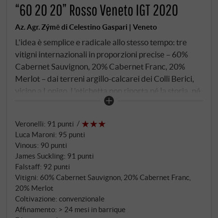
“60 20 20” Rosso Veneto IGT 2020
Az. Agr. Zýmē di Celestino Gaspari | Veneto
L'idea è semplice e radicale allo stesso tempo: tre
vitigni internazionali in proporzioni precise – 60%
Cabernet Sauvignon, 20% Cabernet Franc, 20%
Merlot – dai terreni argillo-calcarei dei Colli Berici,
vicino a Lonigo. L'etichetta non riporta né la storia, né
i vigneti, né la poesia. Solo numeri. 60 20 20, ma ciò
che si nasconde dietro questi numeri è una decisione
Veronelli
:
91 punti
molto veneta: Il Merlot non arriva fresco dalla vigna.
Luca Maroni
:
95 punti
Riposa da 20 a 30 giorni in cassette piatte dopo la
Vinous
:
90 punti
vendemmia manuale – appassimento, come lo
James Suckling
:
91 punti
conosce Gaspari dalla Valpolicella. Poi incontra il
Falstaff
:
92 punti
Cabernet appena pigiato nelle vasche di cemento,
Vitigni: 60% Cabernet Sauvignon, 20% Cabernet Franc,
fermenta per 40 giorni con lieviti indigeni e i tre
20% Merlot
Coltivazione: convenzionale
diventano una cosa sola.
Affinamento: > 24 mesi in barrique