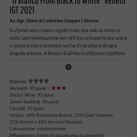
“Il Bianco From Black to White” Veneto
IGT 2021
Az. Agr. Zýmē di Celestino Gaspari | Veneto
In Zýmē non ci sono regole fisse, ma solo la ricerca
della sperimentazione per offrire un'esperienza unica
e sincera che trasmetta anche il carattere di ogni
singola annata. Il Bianco Dal Nero al Bianco (sigillato
con un tappo di vetro) si apre con un colore dorato e
una lucentezza biancastra tipica delle uve che non
hanno contatto con le bucce. Il vitigno predominante
Bibenda
:
è la Rondinella Bianca, una mutazione scoperta per
Veronelli
:
90 punti
caso nei vigneti di Zýmē e unica in Italia.
Doctor Wine
:
92 punti
James Suckling
:
90 punti
Falstaff
:
92 punti
Vitigno: 60% Rondinella Bianca, 15% Gold Traminer,
15% Kerner e 10% Incrocio Manzoni
Coltivazione: convenzionale
Affinamento: 6 mesi in acciaio inox su lieviti fini