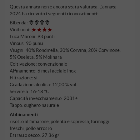
frutta mediterranea, sapori maturi, un equilibrio
Questa annata non è ancora stata valutata. L’annata
naturale tra potenza e freschezza. Il fatto che il
2024 ha ricevuto i seguenti riconoscimenti:
Rêverie rimanga comunque leggero è dovuto alla
Bibenda
:
scelta: vendemmia anticipata, breve contatto con le
Vinibuoni
:
bucce, nessun intervento, nessun legno. Celestino
Luca Maroni
:
93 punti
Gaspari non interviene su un vino che brilla da solo,
Vinous
:
90 punti
ma lo lascia fare – lo lascia fare.
Vitigni: 40% Rondinella, 30% Corvina, 20% Corvinone,
5% Oseleta, 5% Molinara
Coltivazione: convenzionale
Affinamento: 6 mesi acciaio inox
Filtrazione: sì
Gradazione alcolica: 12,00 % vol
Servire a: 16‑18 °C
Capacità invecchiamento: 2031+
Tappo: sughero naturale
Abbinamenti
risotto all'amarone, polenta e sopressa, formaggi
freschi, pollo arrosto
Estratto secco: 27,36 g/l