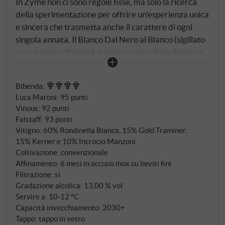
In Zýmē non ci sono regole fisse, ma solo la ricerca
della sperimentazione per offrire un'esperienza unica
e sincera che trasmetta anche il carattere di ogni
singola annata. Il Bianco Dal Nero al Bianco (sigillato
con un tappo di vetro) si apre con un colore dorato e
una lucentezza biancastra tipica delle uve che non
hanno contatto con le bucce. Il vitigno predominante
Bibenda
:
è la Rondinella Bianca, una mutazione scoperta per
Luca Maroni
:
95 punti
caso nei vigneti di Zýmē e unica in Italia.
Vinous
:
92 punti
Falstaff
:
93 punti
Vitigno: 60% Rondinella Bianca, 15% Gold Traminer,
15% Kerner e 10% Incrocio Manzoni
Coltivazione: convenzionale
Affinamento: 6 mesi in acciaio inox su lieviti fini
Filtrazione: sì
Gradazione alcolica: 13,00 % vol
Servire a: 10‑12 °C
Capacità invecchiamento: 2030+
Tappo: tappo in vetro