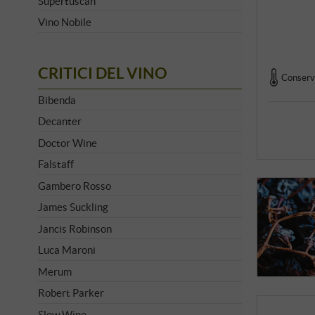
Supertuscan
Vino Nobile
CRITICI DEL VINO
Conserva
Bibenda
Decanter
Doctor Wine
Falstaff
Gambero Rosso
James Suckling
Jancis Robinson
Luca Maroni
Merum
Robert Parker
Slow Wine