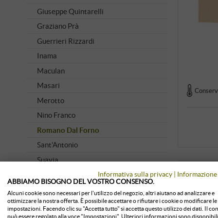
Giuseppe Quintarelli
Graziano Prà
Guerrieri Rizzardi
Inama
Maculan
Masari
Conserva
Merotto
Nino Franco
Romano Dal Forno
Sant'Antonio
Suavia
Informativa sulla privacy
|
Informazione 
Tedeschi
ABBIAMO BISOGNO DEL VOSTRO CONSENSO.
Villa Sandi
Alcuni cookie sono necessari per l'utilizzo del negozio, altri aiutano ad analizzare e
ottimizzare la nostra offerta. È possibile accettare o rifiutare i cookie o modificare le
Zenato
impostazioni. Facendo clic su "Accetta tutto" si accetta questo utilizzo dei dati. Il c
può essere regolato alla voce "Impostazioni". Ulteriori informazioni sono disponibili