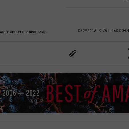
03292116 ·
0,75 l · 460,00 €/l
to in ambiente climatizzato