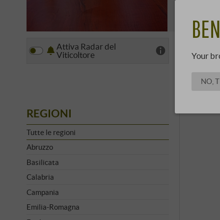
per almeno 
SCOPRI 
suo …
BEN
Attiva Radar del
Vista
Viticoltore
Your br
NO, 
REGIONI
Tutte le regioni
Abruzzo
Basilicata
Calabria
Campania
Emilia-Romagna