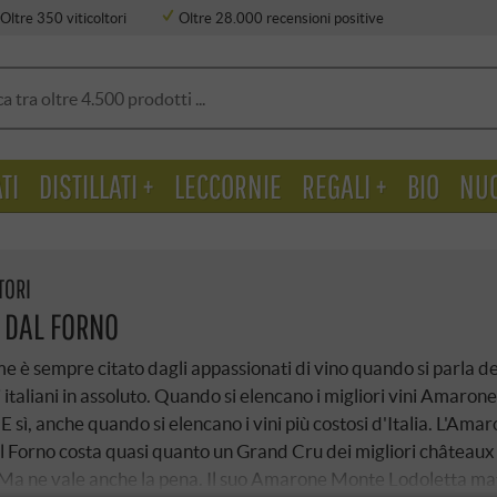
Oltre 350 viticoltori
Oltre 28.000 recensioni positive
TI
DISTILLATI +
LECCORNIE
REGALI +
BIO
NU
TORI
DAL FORNO
 è sempre citato dagli appassionati di vino quando si parla de
i italiani in assoluto. Quando si elencano i migliori vini Amarone
 sì, anche quando si elencano i vini più costosi d'Italia. L'Amar
Forno costa quasi quanto un Grand Cru dei migliori châteaux 
Ma ne vale anche la pena. Il suo Amarone Monte Lodoletta ma