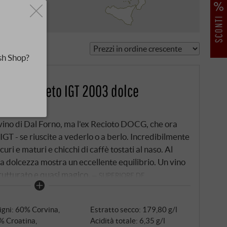
 dal
sh Shop?
Rosso Veneto IGT 2003 dolce
 vino di Dal Forno, ma l'ex Recioto DOCG, che ora
T - se riuscite a vederlo o a berlo. Incredibilmente
curi e maturi e chicchi di caffè tostati al naso. Al
la dolcezza mostra un eccellente equilibrio. Un vino
rutturato e quasi magico.
SUPERIORE.DE
igni: 60% Corvina,
Estratto secco: 179,80 g/l
% Croatina,
Acidità totale: 6,35 g/l