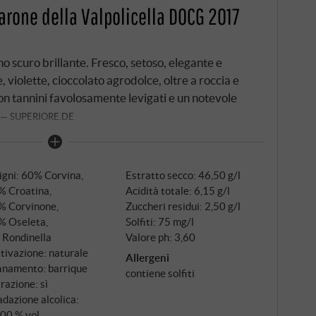
rone della Valpolicella DOCG 2017
 scuro brillante. Fresco, setoso, elegante e
violette, cioccolato agrodolce, oltre a roccia e
on tannini favolosamente levigati e un notevole
SUPERIORE.DE
igni: 60% Corvina,
Estratto secco: 46,50 g/l
% Croatina,
Acidità totale: 6,15 g/l
% Corvinone,
Zuccheri residui: 2,50 g/l
% Oseleta,
Solfiti: 75 mg/l
 Rondinella
Valore ph: 3,60
tivazione: naturale
Allergeni
inamento: barrique
contiene solfiti
trazione: sì
dazione alcolica:
,00 % vol