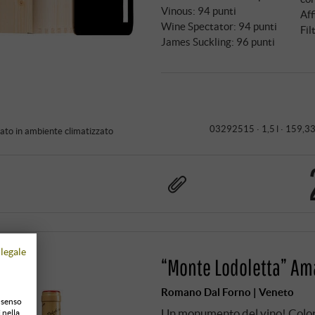
Vinous
:
94 punti
Aff
Wine Spectator
:
94 punti
Fil
James Suckling
:
96 punti
03292515 ·
1,5 l · 159,33
to in ambiente climatizzato
legale
“Monte Lodoletta” Ama
Romano Dal Forno | Veneto
onsenso
Un monumento del vino! Colore 
 nella