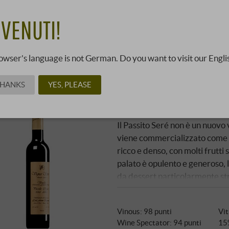
sette anni prima di essere immesso sul mercato. Lo ha copiato
DI PIÙ
VENUTI!
 Elenco
Vista Galleria
owser's language is not German. Do you want to visit our Engli
THANKS
YES, PLEASE
“Vigna Seré" Passito 
Romano Dal Forno | Veneto
Il Passito Seré non è un nuovo
viene commercializzato come IG
ricco e denso, con molti frutti s
palato è opulento e generoso, 
da dessert particolarmente st
Vinous
:
98 punti
Vit
Wine Spectator
:
94 punti
15