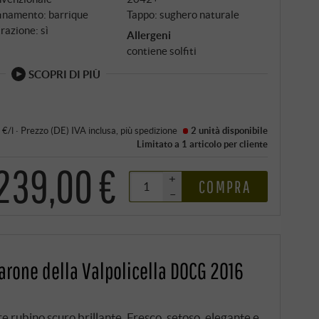
inamento: barrique
Tappo: sughero naturale
trazione: sì
Allergeni
contiene solfiti
SCOPRI DI PIÙ
 €/l
·
Prezzo (DE)
IVA inclusa
, più
spedizione
2 unità
disponibile
Limitato a 1 articolo per cliente
239,00 €
+
COMPRA
–
rone della Valpolicella DOCG 2016
rubino scuro brillante. Fresco, setoso, elegante e