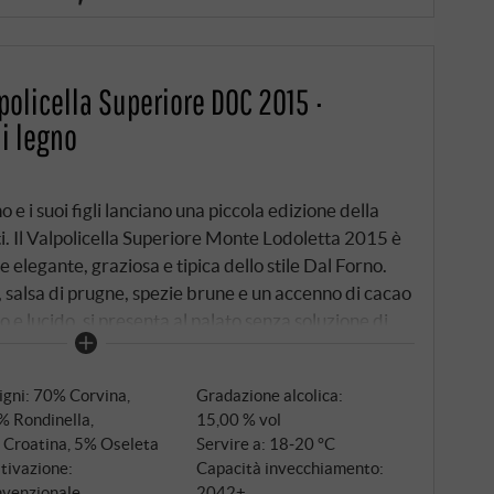
policella Superiore DOC 2015 ·
i legno
e i suoi figli lanciano una piccola edizione della
i. Il Valpolicella Superiore Monte Lodoletta 2015 è
elegante, graziosa e tipica dello stile Dal Forno.
 salsa di prugne, spezie brune e un accenno di cacao
e lucido, si presenta al palato senza soluzione di
ro maturo, lasciando dietro di sé minerali e un sottile
ziati aggiungono tensione mentre il vino si affievolisce
igni: 70% Corvina,
Gradazione alcolica:
 di moka ed erbe mentolate che persistono.
% Rondinella,
15,00 % vol
 Croatina, 5% Oseleta
Servire a: 18‑20 °C
tivazione:
Capacità invecchiamento:
nvenzionale
2042+