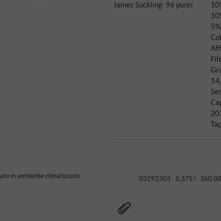
James Suckling
:
96 punti
10
10
5%
Col
Aff
Fil
Gra
14
Ser
Ca
20
Tap
to in ambiente climatizzato
03292303 ·
0,375 l · 360,00