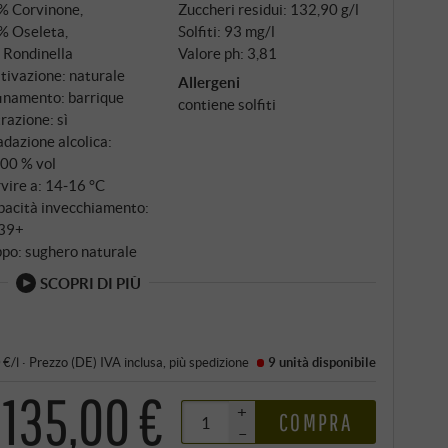
% Corvinone,
Zuccheri residui: 132,90 g/l
% Oseleta,
Solfiti: 93 mg/l
 Rondinella
Valore ph: 3,81
tivazione: naturale
Allergeni
inamento: barrique
contiene solfiti
trazione: sì
dazione alcolica:
,00 % vol
vire a: 14‑16 °C
pacità invecchiamento:
39+
po: sughero naturale
SCOPRI DI PIÙ
 €/l
·
Prezzo (DE)
IVA inclusa
, più
spedizione
9 unità
disponibile
135,00 €
+
COMPRA
–