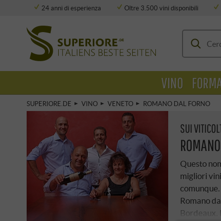
24 anni di esperienza
Oltre 3.500 vini disponibili
Deposito completamente climatizzato
VINO
FORMA
SUPERIORE.DE
VINO
VENETO
ROMANO DAL FORNO
SUI VITICOL
ROMANO 
Questo nome
migliori vin
comunque. E
Romano dal 
Bordeaux. 