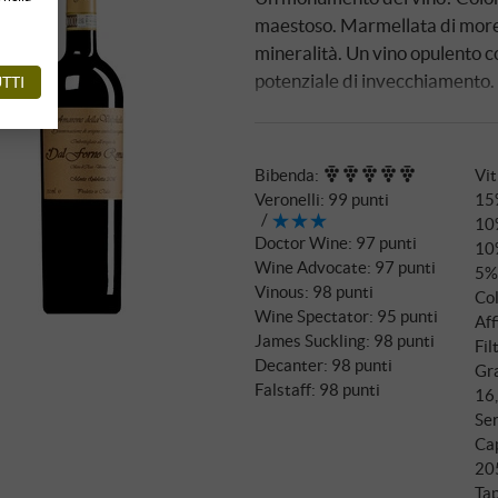
maestoso. Marmellata di more, 
mineralità. Un vino opulento c
potenziale di invecchiamento.
TTI
Bibenda
:
Vit
Veronelli
:
99 punti
15
10
Doctor Wine
:
97 punti
10
Wine Advocate
:
97 punti
5%
Vinous
:
98 punti
Col
Wine Spectator
:
95 punti
Aff
James Suckling
:
98 punti
Fil
Decanter
:
98 punti
Gra
Falstaff
:
98 punti
16
Ser
Ca
20
Tap