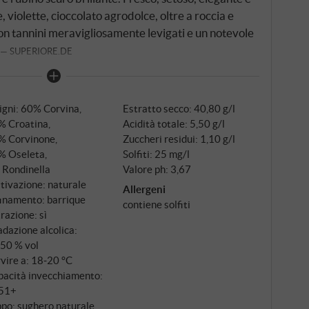
violette, cioccolato agrodolce, oltre a roccia e
on tannini meravigliosamente levigati e un notevole
SUPERIORE.DE
igni: 60% Corvina,
Estratto secco: 40,80 g/l
% Croatina,
Acidità totale: 5,50 g/l
% Corvinone,
Zuccheri residui: 1,10 g/l
% Oseleta,
Solfiti: 25 mg/l
 Rondinella
Valore ph: 3,67
tivazione: naturale
Allergeni
inamento: barrique
contiene solfiti
trazione: sì
dazione alcolica:
,50 % vol
vire a: 18‑20 °C
pacità invecchiamento:
51+
po: sughero naturale