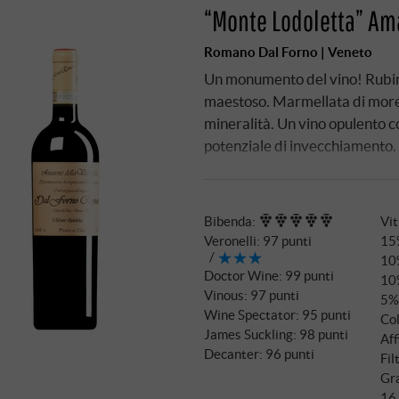
“Monte Lodoletta” Ama
Romano Dal Forno | Veneto
Un monumento del vino! Rubino
maestoso. Marmellata di more, 
mineralità. Un vino opulento c
potenziale di invecchiamento.
Bibenda
:
Vit
Veronelli
:
97 punti
15
10
Doctor Wine
:
99 punti
10
Vinous
:
97 punti
5%
Wine Spectator
:
95 punti
Col
James Suckling
:
98 punti
Aff
Decanter
:
96 punti
Fil
Gra
16