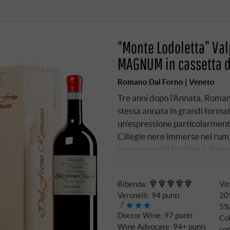
“Monte Lodoletta” Val
MAGNUM in cassetta d
Romano Dal Forno | Veneto
Tre anni dopo l'Annata, Romano 
stessa annata in grandi format
un'espressione particolarmente 
Ciliegie nere immerse nel rum,
emergono dal bicchiere. Setoso 
continuità con ribes rosso e ne
strato di tannini. Gli acidi spe
Bibenda
:
Vit
in modo strutturato, con note
Veronelli
:
94 punti
20
SUPERIORE.DE
5%
Doctor Wine
:
97 punti
Col
Wine Advocate
:
94+ punti
co