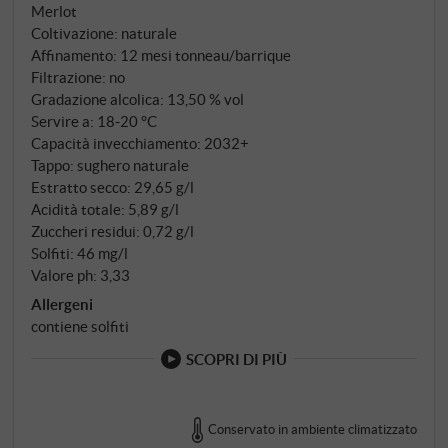
ricco di calcare a un'altitudine di circa 360 metri,
Merlot
dove il Sangiovese (90%) si fonde con piccole
Coltivazione: naturale
proporzioni di Cabernet Sauvignon e Merlot per
Affinamento: 12 mesi tonneau/barrique
creare una cuvée armoniosa. L'azienda segue
Filtrazione: no
Gradazione alcolica: 13,50 % vol
coerentemente i principi della biodinamica dal 1994
Servire a: 18‑20 °C
– molto prima che diventassero una tendenza. I
Capacità invecchiamento: 2032+
vigneti ospitano un ecosistema vivente: fiori ed erbe
Tappo: sughero naturale
crescono senza ostacoli tra i filari, l'acqua ossigenata
Estratto secco: 29,65 g/l
naturalmente nutre le viti e per proteggere le viti
Acidità totale: 5,89 g/l
vengono utilizzati solo rame, zolfo e propoli delle api.
Zuccheri residui: 0,72 g/l
Solfiti: 46 mg/l
Valore ph: 3,33
Allergeni
contiene solfiti
SCOPRI DI PIÙ
Conservato in ambiente climatizzato