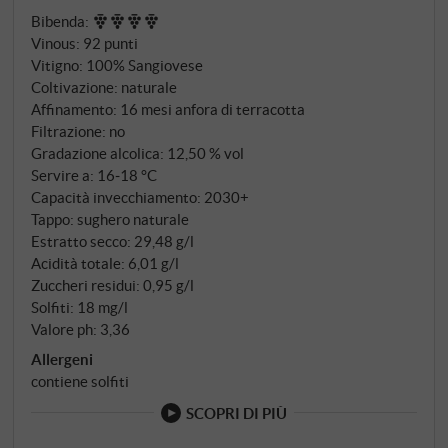
ma che consentono una micro-ossigenazione. La vera
Bibenda
:
particolarità dei contenitori per vino in Cocciopesto
Vinous
:
92 punti
sta nel materiale stesso, caratterizzato da un'elevata
Vitigno: 100% Sangiovese
inerzia termica e da una certa permeabilità che lo
Coltivazione: naturale
rende ideale per tutte le fasi, dalla vinificazione
Affinamento: 16 mesi anfora di terracotta
all'invecchiamento.
Filtrazione: no
Gradazione alcolica: 12,50 % vol
Servire a: 16‑18 °C
Capacità invecchiamento: 2030+
Tappo: sughero naturale
Estratto secco: 29,48 g/l
Acidità totale: 6,01 g/l
Zuccheri residui: 0,95 g/l
Solfiti: 18 mg/l
Valore ph: 3,36
Allergeni
contiene solfiti
SCOPRI DI PIÙ