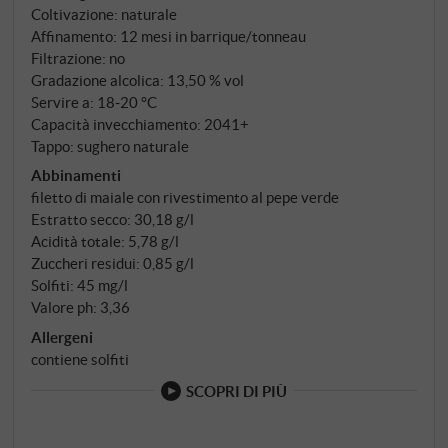
Coltivazione: naturale
crescono secondo i principi biodinamici – una filosofia
Affinamento: 12 mesi in barrique/tonneau
che rende Sammarco il primo Supertuscan
Filtrazione: no
interamente biodinamico.
Gradazione alcolica: 13,50 % vol
Servire a: 18‑20 °C
Capacità invecchiamento: 2041+
Tappo: sughero naturale
Abbinamenti
filetto di maiale con rivestimento al pepe verde
Estratto secco: 30,18 g/l
Acidità totale: 5,78 g/l
Zuccheri residui: 0,85 g/l
Solfiti: 45 mg/l
Valore ph: 3,36
Allergeni
contiene solfiti
SCOPRI DI PIÙ