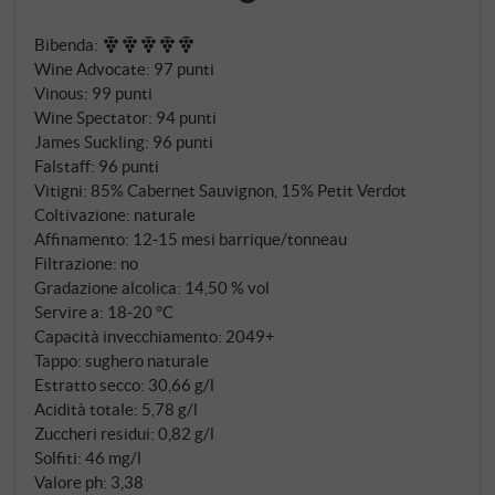
vale la pena aspettare come difficilmente si fa
Bibenda
:
altrove per poter scoprire appieno la profondità e la
Wine Advocate
:
97 punti
complessità di questo gioiello toscano.
SUPERIORE.DE
Vinous
:
99 punti
Wine Spectator
:
94 punti
James Suckling
:
96 punti
Falstaff
:
96 punti
Vitigni: 85% Cabernet Sauvignon, 15% Petit Verdot
Coltivazione: naturale
Affinamento: 12‑15 mesi barrique/tonneau
Filtrazione: no
Gradazione alcolica: 14,50 % vol
Servire a: 18‑20 °C
Capacità invecchiamento: 2049+
Tappo: sughero naturale
Estratto secco: 30,66 g/l
Acidità totale: 5,78 g/l
Zuccheri residui: 0,82 g/l
Solfiti: 46 mg/l
Valore ph: 3,38