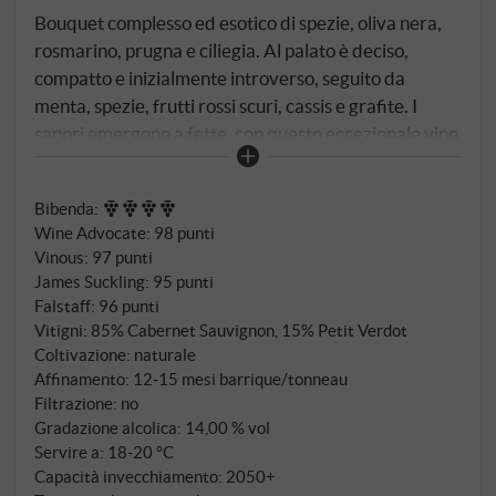
Bouquet complesso ed esotico di spezie, oliva nera,
rosmarino, prugna e ciliegia. Al palato è deciso,
compatto e inizialmente introverso, seguito da
menta, spezie, frutti rossi scuri, cassis e grafite. I
sapori emergono a fette, con questo eccezionale vino
rosso vale la pena aspettare per scoprire la
profondità e la complessità di questo gioiello toscano.
Bibenda
:
SUPERIORE.DE
Wine Advocate
:
98 punti
Vinous
:
97 punti
James Suckling
:
95 punti
Falstaff
:
96 punti
Vitigni: 85% Cabernet Sauvignon, 15% Petit Verdot
Coltivazione: naturale
Affinamento: 12‑15 mesi barrique/tonneau
Filtrazione: no
Gradazione alcolica: 14,00 % vol
Servire a: 18‑20 °C
Capacità invecchiamento: 2050+