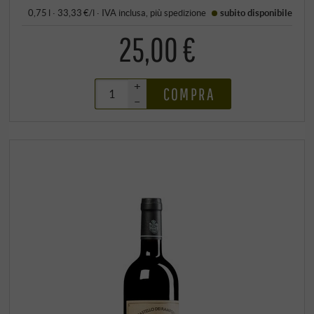
0,75 l · 33,33 €/l
·
IVA inclusa
, più
spedizione
subito disponibile
25,00 €
+
COMPRA
–