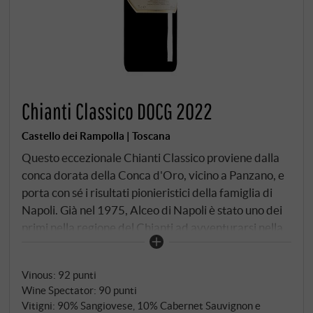
Chianti Classico DOCG 2022
Castello dei Rampolla | Toscana
Questo eccezionale Chianti Classico proviene dalla
conca dorata della Conca d'Oro, vicino a Panzano, e
porta con sé i risultati pionieristici della famiglia di
Napoli. Già nel 1975, Alceo di Napoli è stato uno dei
primi nella regione del Chianti ad avventurarsi nella
coltivazione del Cabernet Sauvignon – una visione
che ha rivoluzionato il profilo tradizionale del
Vinous
:
92 punti
Sangiovese e che oggi fa parte del DNA del Castello
Wine Spectator
:
90 punti
dei Rampolla. Le uve crescono su 42 ettari di terreno
Vitigni: 90% Sangiovese, 10% Cabernet Sauvignon e