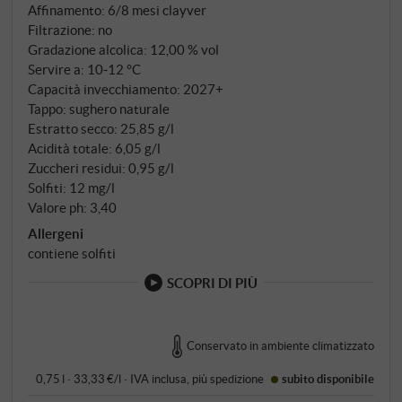
SUPERIORE.DE
Affinamento: 6/8 mesi clayver
Filtrazione: no
Gradazione alcolica: 12,00 % vol
Servire a: 10‑12 °C
Capacità invecchiamento: 2027+
Tappo: sughero naturale
Estratto secco: 25,85 g/l
Acidità totale: 6,05 g/l
Zuccheri residui: 0,95 g/l
Solfiti: 12 mg/l
Valore ph: 3,40
Allergeni
contiene solfiti
SCOPRI DI PIÙ
Conservato in ambiente climatizzato
0,75 l · 33,33 €/l
·
IVA inclusa
, più
spedizione
subito disponibile