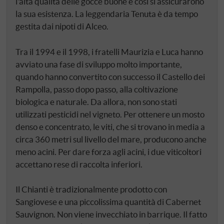
l'alta qualità delle gocce buone e così si assicurarono
la sua esistenza. La leggendaria Tenuta è da tempo
gestita dai nipoti di Alceo.
Tra il 1994 e il 1998, i fratelli Maurizia e Luca hanno
avviato una fase di sviluppo molto importante,
quando hanno convertito con successo il Castello dei
Rampolla, passo dopo passo, alla coltivazione
biologica e naturale. Da allora, non sono stati
utilizzati pesticidi nel vigneto. Per ottenere un mosto
denso e concentrato, le viti, che si trovano in media a
circa 360 metri sul livello del mare, producono anche
meno acini. Per dare forza agli acini, i due viticoltori
accettano rese di raccolta inferiori.
Il Chianti è tradizionalmente prodotto con
Sangiovese e una piccolissima quantità di Cabernet
Sauvignon. Non viene invecchiato in barrique. Il fatto