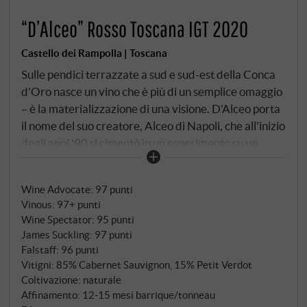
“D’Alceo” Rosso Toscana IGT 2020
Castello dei Rampolla | Toscana
Sulle pendici terrazzate a sud e sud-est della Conca
d'Oro nasce un vino che è più di un semplice omaggio
– è la materializzazione di una visione. D'Alceo porta
il nome del suo creatore, Alceo di Napoli, che all'inizio
degli anni '90 si cimentò in un esperimento su un
terreno vergine, mai coltivato prima, che sarebbe
diventato leggenda. Dove un tempo sorgevano gli
Wine Advocate
:
97 punti
ulivi e le stalle caratterizzavano il terreno, oggi sono
Vinous
:
97+ punti
nati i vigneti terrazzati che Antonio Galloni descrive
Wine Spectator
:
95 punti
come l'incarnazione di tutto ciò che rende questi
James Suckling
:
97 punti
pendii di Panzano così straordinari.
Falstaff
:
96 punti
Vitigni: 85% Cabernet Sauvignon, 15% Petit Verdot
Coltivazione: naturale
Affinamento: 12‑15 mesi barrique/tonneau