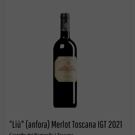
“Liù" (anfora) Merlot Toscana IGT 2021
Castello dei Rampolla | Toscana