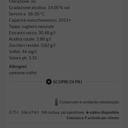
Filtrazione: no
Gradazione alcolica: 14,00 % vol
Servire a: 18‑20 °C
Capacità invecchiamento: 2051+
Tappo: sughero naturale
Estratto secco: 30,48 g/l
Acidità totale: 5,80 g/l
Zuccheri residui: 0,82 g/l
Solfiti: 46 mg/l
Valore ph: 3,35
Allergeni
contiene solfiti
SCOPRI DI PIÙ
Conservato in ambiente climatizzato
0,75 l · 166,67 €/l
·
IVA inclusa
, più
spedizione
subito disponibile
Limitato a 4 articolo per cliente