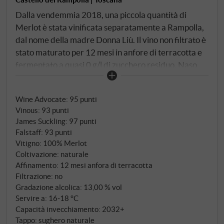
Dalla vendemmia 2018, una piccola quantità di
Merlot è stata vinificata separatamente a Rampolla,
dal nome della madre Donna Liù. Il vino non filtrato è
stato maturato per 12 mesi in anfore di terracotta e
fermentato a quasi 0 g/l di zucchero residuo. Naso
molto elegante e fresco di amarena, alloro e cassis. Al
palato è fresco, senza l'opulenza a volte esuberante
Wine Advocate
:
95 punti
di altri Merlot toscani, con un preciso frutto di ciliegia
Vinous
:
93 punti
e una componente salato-minerale. Un Merlot
James Suckling
:
97 punti
finemente cesellato, difficile da battere in termini di
Falstaff
:
93 punti
freschezza, chiarezza e personalità. Colma
Vitigno: 100% Merlot
meravigliosamente il divario tra il Chianti Classico e i
Coltivazione: naturale
due fiori all'occhiello della casa, Sammarco e d'Alceo.
Affinamento: 12 mesi anfora di terracotta
Filtrazione: no
Ha bisogno di qualche anno in più in bottiglia.
Gradazione alcolica: 13,00 % vol
SUPERIORE.DE
Servire a: 16‑18 °C
Capacità invecchiamento: 2032+
Tappo: sughero naturale