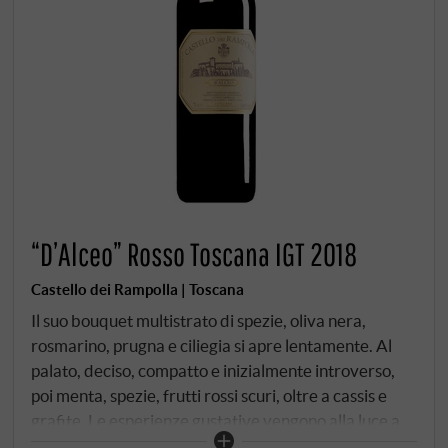
“D’Alceo” Rosso Toscana IGT 2018
Castello dei Rampolla | Toscana
Il suo bouquet multistrato di spezie, oliva nera,
rosmarino, prugna e ciliegia si apre lentamente. Al
palato, deciso, compatto e inizialmente introverso,
poi menta, spezie, frutti rossi scuri, oltre a cassis e
grafite. Le esperienze gustative vengono alla luce a
piccoli spicchi; con questo eccezionale vino rosso,