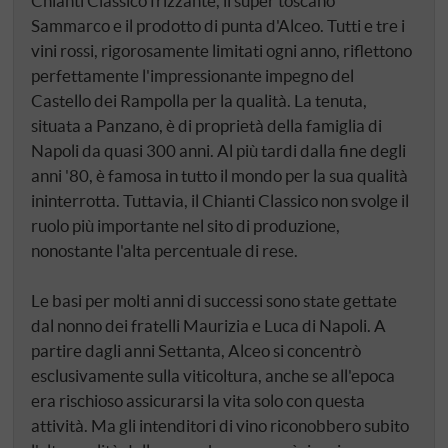
Chianti Classico frizzante, il super toscano
Sammarco e il prodotto di punta d'Alceo. Tutti e tre i
vini rossi, rigorosamente limitati ogni anno, riflettono
perfettamente l'impressionante impegno del
Castello dei Rampolla per la qualità. La tenuta,
situata a Panzano, è di proprietà della famiglia di
Napoli da quasi 300 anni. Al più tardi dalla fine degli
anni '80, è famosa in tutto il mondo per la sua qualità
ininterrotta. Tuttavia, il Chianti Classico non svolge il
ruolo più importante nel sito di produzione,
nonostante l'alta percentuale di rese.
Le basi per molti anni di successi sono state gettate
dal nonno dei fratelli Maurizia e Luca di Napoli. A
partire dagli anni Settanta, Alceo si concentrò
esclusivamente sulla viticoltura, anche se all'epoca
era rischioso assicurarsi la vita solo con questa
attività. Ma gli intenditori di vino riconobbero subito