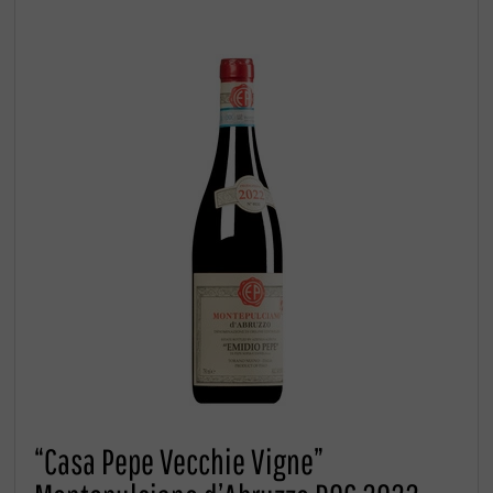
“Casa Pepe Vecchie Vigne”