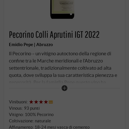
Pecorino Colli Aprutini IGT 2022
Emidio Pepe | Abruzzo
Il Pecorino – un vitigno autoctono della regione di
confine tra le Marche meridionali e l'Abruzzo
settentrionale, tradizionalmente coltivato ad alta
quota, dove sviluppa la sua caratteristica pienezza e
generosità. Per la famiglia Pepe questo vino ha
rappresentato una nuova sfida quando nel 2007 ha
impiantato un ettaro e mezzo di vigneto: vinificare un
Vinibuoni
:
vitigno sconosciuto secondo gli stessi principi
Vinous
:
93 punti
biodinamici radicali del Trebbiano e del
Vitigno: 100% Pecorino
Montepulciano e sottoporlo alla prova della lunga
Coltivazione: naturale
maturazione, che Emidio Pepe considera la chiave
Affinamento: 18‑24 mesi vasca di cemento