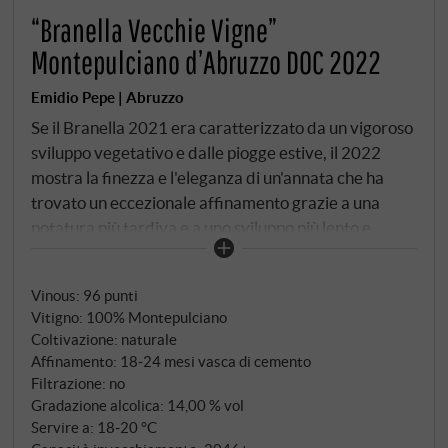
“Branella Vecchie Vigne”
Montepulciano d’Abruzzo DOC 2022
Emidio Pepe | Abruzzo
Se il Branella 2021 era caratterizzato da un vigoroso
sviluppo vegetativo e dalle piogge estive, il 2022
mostra la finezza e l'eleganza di un'annata che ha
trovato un eccezionale affinamento grazie a una
potatura più tardiva e a uno sviluppo più lento e
controllato. I terreni più sabbiosi di Branella, con le
loro temperature più fresche, le lenti maculate di
Vinous
:
96 punti
calcare che creano diverse percezioni di acidità e gli
Vitigno: 100% Montepulciano
apparati radicali più profondi che permettono alle viti
Coltivazione: naturale
di trovare nutrimento anche nei momenti di difficoltà
Affinamento: 18‑24 mesi vasca di cemento
– tutti questi fattori si uniscono in questa annata per
Filtrazione: no
creare un vino che non colpisce per la sua potenza,
Gradazione alcolica: 14,00 % vol
ma per la sua precisione, chiarezza e leggerezza
Servire a: 18‑20 °C