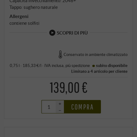
Capacità invecchiamento: 2046+
quasi danzante.
Tappo: sughero naturale
Allergeni
contiene solfiti
SCOPRI DI PIÙ
Conservato in ambiente climatizzato
0,75 l · 185,33 €/l
·
IVA inclusa
, più
spedizione
subito disponibile
Limitato a 4 articolo per cliente
139,00 €
+
COMPRA
–