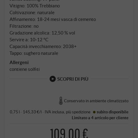
dell'Adriatico conferiscono al Trebbiano la mineralità
Vitigno: 100% Trebbiano
e la salinità che lo rendono inconfondibile. Questo
Coltivazione: naturale
Trebbiano Abruzzese – un clone unico che si
Affinamento: 18‑24 mesi vasca di cemento
Filtrazione: no
differenzia nettamente dall'inferiore Trebbiano
Gradazione alcolica: 12,50 % vol
Toscano – offre in questa "Selezione Vecchie Vigne"
Servire a: 10‑12 °C
la pura essenza di ciò che il terroir abruzzese può
Capacità invecchiamento: 2038+
produrre in un vino bianco.
Tappo: sughero naturale
Allergeni
contiene solfiti
SCOPRI DI PIÙ
Conservato in ambiente climatizzato
0,75 l · 145,33 €/l
·
IVA inclusa
, più
spedizione
subito disponibile
Limitato a 4 articolo per cliente
109,00 €