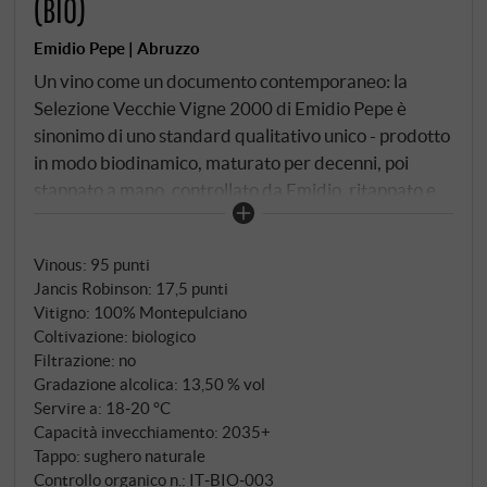
(BIO)
Emidio Pepe | Abruzzo
Un vino come un documento contemporaneo: la
Selezione Vecchie Vigne 2000 di Emidio Pepe è
sinonimo di uno standard qualitativo unico - prodotto
in modo biodinamico, maturato per decenni, poi
stappato a mano, controllato da Emidio, ritappato e
solo successivamente messo in vendita. Il risultato è
una rarità che non solo imbottiglia la storia, ma la
Vinous
:
95 punti
riporta in vita. Le uve provengono dalle viti più
Jancis Robinson
:
17,5 punti
vecchie dell'azienda, alcune delle quali non innestate,
Vitigno: 100% Montepulciano
coltivate secondo i principi della biodinamica e
Coltivazione: biologico
raccolte in un'annata di punta con una primavera
Filtrazione: no
mite, un'estate calda e una vendemmia piccola e
Gradazione alcolica: 13,50 % vol
concentrata. La fermentazione è avvenuta
Servire a: 18‑20 °C
Capacità invecchiamento: 2035+
spontaneamente, senza controllo della temperatura,
Tappo: sughero naturale
in tini di fibra di vetro - affinamento senza legno,
Controllo organico n.: IT‑BIO‑003