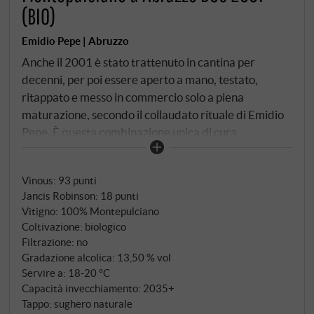
(BIO)
Emidio Pepe | Abruzzo
Anche il 2001 è stato trattenuto in cantina per
decenni, per poi essere aperto a mano, testato,
ritappato e messo in commercio solo a piena
maturazione, secondo il collaudato rituale di Emidio
Pepe. È questa combinazione unica di cura
artigianale, maturazione paziente e autenticità senza
compromessi che rende Vecchie Vigne un evento
Vinous
:
93 punti
vinologico. Il 2001 è stato un anno più equilibrato in
Jancis Robinson
:
18 punti
Abruzzo rispetto al 2000: una primavera più fresca
Vitigno: 100% Montepulciano
seguita da un'estate calda e ventilata, condizioni
Coltivazione: biologico
perfette per vini strutturati, finemente differenziati e
Filtrazione: no
con una buona tenuta. Le uve provengono da antichi
Gradazione alcolica: 13,50 % vol
vitigni di Montepulciano, fermentano
Servire a: 18‑20 °C
Capacità invecchiamento: 2035+
spontaneamente in tini di fibra di vetro, senza
Tappo: sughero naturale
controllo della temperatura, maturano in tini di fibra