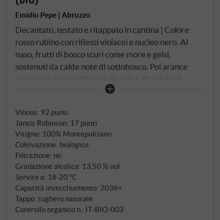
Emidio Pepe | Abruzzo
Decantato, testato e ritappato in cantina | Colore
rosso rubino con riflessi violacei e nucleo nero. Al
naso, frutti di bosco scuri come more e gelsi,
sostenuti da calde note di sottobosco. Poi arance
rosse mature e sottili note di cedro. Al palato, è
definito da aromi di liquirizia, i tannini sono affiatati e
poco pungenti, ricordano il cioccolato fondente più
Vinous
:
92 punti
fine e controllano il frutto generosamente succoso
Jancis Robinson
:
17 punti
con il loro gioco delicato. Armato per molti anni di
Vitigno: 100% Montepulciano
invecchiamento in bottiglia, consigliamo di
Coltivazione: biologico
prenderne una caraffa nella sua fase giovanile. Poi si
Filtrazione: no
rivela con sapori stimolanti di tabacco scuro ed
Gradazione alcolica: 13,50 % vol
enorme pressione, scuro, denso e ricco con un finale
Servire a: 18‑20 °C
Capacità invecchiamento: 2036+
orchestrale. SUPERIORE.DE
Tappo: sughero naturale
Controllo organico n.: IT‑BIO‑003