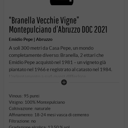
“Branella Vecchie Vigne”
Montepulciano d’Abruzzo DOC 2021
Emidio Pepe | Abruzzo
A soli 300 metri da Casa Pepe, un mondo
completamente diverso: Branella, 2 ettari che
Emidio Pepe acquistò nel 1981 – un vigneto già
piantato nel 1966 e registrato al catasto nel 1984.
L'orientamento a sud-ovest differisce
dall'esposizione diretta a sud di Casa Pepe e, mentre
qui domina il limo, Branella mostra una straordinaria
Vinous
:
95 punti
diversità geologica all'interno dell'appezzamento:
Vitigno: 100% Montepulciano
Nella parte settentrionale, più alta, la classica marna
Coltivazione: naturale
"a chiazze" di colore blu, al centro una zona sabbiosa
Affinamento: 18‑24 mesi vasca di cemento
pronunciata con un pH più basso, quasi neutro, sotto
Filtrazione: no
depositi più profondi di argilla e carbonato di calcio. I
Gradazione alcolica: 13,50 % vol