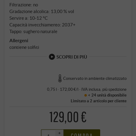
della raffinatezza e dell'eleganza. La prima annata, il
Filtrazione: no
2010, ha dimostrato che il Pecorino non ha solo una
Gradazione alcolica: 13,00 % vol
Servire a: 10‑12 °C
bellezza immediata, ma anche un potenziale di
Capacità invecchiamento: 2037+
invecchiamento che Emidio definisce "il vino del
Tappo: sughero naturale
futuro". Oggi, questo Pecorino è la più piccola
Allergeni
produzione dell'azienda – una rarità bianca che
contiene solfiti
dimostra come questo nobile vitigno possa
raggiungere il suo apice sotto le mani di artigiani
SCOPRI DI PIÙ
senza compromessi.
Conservato in ambiente climatizzato
0,75 l · 172,00 €/l
·
IVA inclusa
, più
spedizione
< 24 unità
disponibile
Limitato a 2 articolo per cliente
129,00 €
+