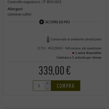
Controllo organico n.: IT‑BIO‑003
di vetro e cemento e in bottiglia.
Allergeni
contiene solfiti
SCOPRI DI PIÙ
Conservato in ambiente climatizzato
0,75 l · 452,00 €/l
·
IVA inclusa
, più
spedizione
1 unità
disponibile
Limitato a 1 articolo per cliente
339,00 €
+
COMPRA
–