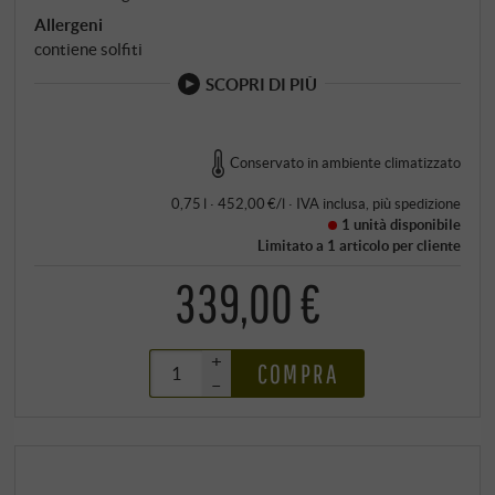
senza filtrazione.
Allergeni
contiene solfiti
SCOPRI DI PIÙ
Conservato in ambiente climatizzato
0,75 l · 452,00 €/l
·
IVA inclusa
, più
spedizione
1 unità
disponibile
Limitato a 1 articolo per cliente
339,00 €
+
COMPRA
–