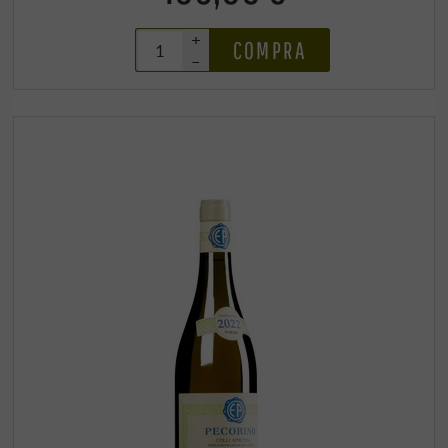
+
COMPRA
–