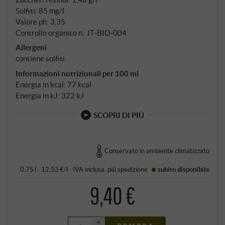
Solfiti: 85 mg/l
Valore ph: 3,35
Controllo organico n.: IT‑BIO‑004
Allergeni
contiene solfiti
Informazioni nutrizionali per 100 ml
Energia in kcal: 77 kcal
Energia in kJ: 322 kJ
SCOPRI DI PIÙ
Conservato in ambiente climatizzato
0,75 l · 12,53 €/l
·
IVA inclusa
, più
spedizione
subito disponibile
9,40 €
+