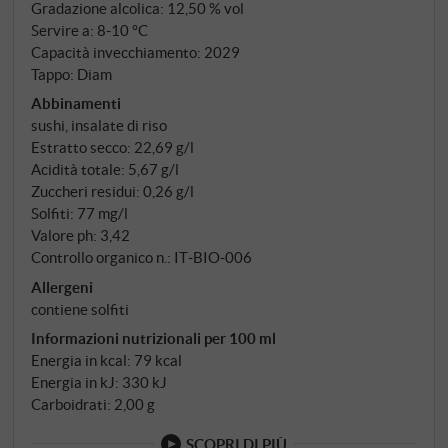
bevibilità e orecchiabilità – puristico, rosa e pieno di
Gradazione alcolica: 12,50 % vol
emozioni. SUPERIORE.DE
Servire a: 8‑10 °C
Capacità invecchiamento: 2029
Tappo: Diam
Abbinamenti
sushi, insalate di riso
Estratto secco: 22,69 g/l
Acidità totale: 5,67 g/l
Zuccheri residui: 0,26 g/l
Solfiti: 77 mg/l
Valore ph: 3,42
Controllo organico n.: IT‑BIO‑006
Allergeni
contiene solfiti
Informazioni nutrizionali per 100 ml
Energia in kcal: 79 kcal
Energia in kJ: 330 kJ
Carboidrati: 2,00 g
SCOPRI DI PIÙ