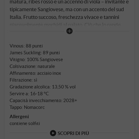
matura, ribes rosso e un accenno di viola – invitante e
tipicamente Sangiovese, ma con un accento del sud
Italia. Frutto succoso, freschezza vivace e tannini
piacevolmente morbidi al palato. Ciò che lo rende
speciale è la sua origine: il Molise – remoto,
sottovalutato, ma ideale per vini rossi dal carattere
Vinous
:
88 punti
forte e dal sapore particolare. La maturazione in
James Suckling
:
89 punti
vasche di acciaio inox ne preserva la freschezza e la
Vitigno: 100% Sangiovese
purezza, mentre il sole delle colline di Osci ne
Coltivazione: naturale
assicura la pienezza. Un Sangiovese purista, prodotto
Affinamento: acciaio inox
con metodo biologico, con un entusiasmante profilo
Filtrazione: sì
mediterraneo – e non dalla Toscana, ma dal Molise.
Gradazione alcolica: 13,50 % vol
Servire a: 16‑18 °C
SUPERIORE.DE
Capacità invecchiamento: 2028+
Tappo: Nomacorc
Allergeni
contiene solfiti
SCOPRI DI PIÙ