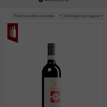
primaverili e non è particolarmente suscettibile alle
malattie. Ha una crescita eretta e non è eccessivamente
legnosa: due caratteristiche che la rendono un vitigno
ideale …