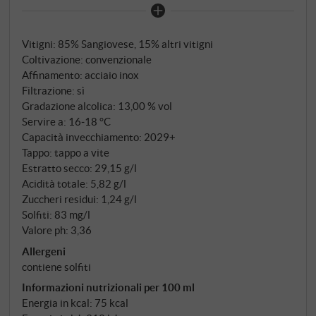
tradizionali preservano la tipica freschezza del
Sangiovese e l'autentico carattere del Chianti. Nel
Vitigni: 85% Sangiovese, 15% altri vitigni
bicchiere si presenta di un rosso rubino brillante. Il
Coltivazione: convenzionale
bouquet è caratterizzato da sentori di frutta scura:
Affinamento: acciaio inox
amarene e ribes, accompagnati da eleganti note di
Filtrazione: sì
violetta e sentori balsamici di liquirizia e menta. Al
Gradazione alcolica: 13,00 % vol
palato è succoso e rinfrescante, con la caratteristica
Servire a: 16‑18 °C
acidità vivace del Sangiovese, una speziatura
Capacità invecchiamento: 2029+
Tappo: tappo a vite
vellutata e affascinanti note fruttate che persistono
Estratto secco: 29,15 g/l
nel retrogusto. Un Chianti semplice ma raffinato, di
Acidità totale: 5,82 g/l
notevole autenticità. SUPERIORE.DE
Zuccheri residui: 1,24 g/l
Solfiti: 83 mg/l
Valore ph: 3,36
Allergeni
contiene solfiti
Informazioni nutrizionali per 100 ml
Energia in kcal: 75 kcal