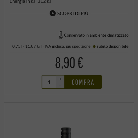
Energia in kJ: 312 kJ
SCOPRI DI PIÙ
Conservato in ambiente climatizzato
0,75 l · 11,87 €/l
·
IVA inclusa
, più
spedizione
subito disponibile
8,90 €
+
COMPRA
–