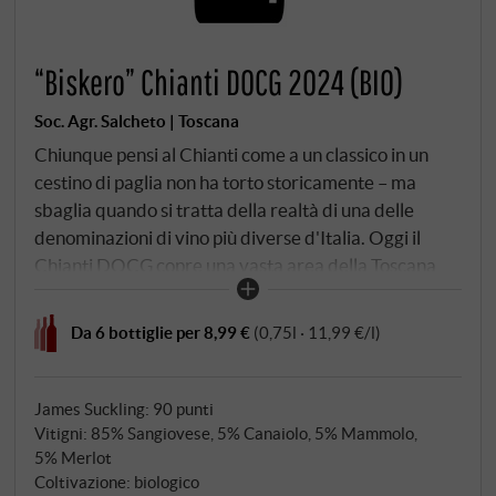
“Biskero” Chianti DOCG 2024 (BIO)
Soc. Agr. Salcheto | Toscana
Chiunque pensi al Chianti come a un classico in un
cestino di paglia non ha torto storicamente – ma
sbaglia quando si tratta della realtà di una delle
denominazioni di vino più diverse d'Italia. Oggi il
Chianti DOCG copre una vasta area della Toscana
che si estende da Firenze a Siena e comprende sette
sottozone: Colli Senesi, Colli Fiorentini, Rufina,
Da 6 bottiglie per 8,99 €
(0,75l · 11,99 €/l)
Montalbano, Montespertoli, Colli Aretini – e il cuore,
il Chianti Classico, che da tempo ha una sua DOCG.
Rimane una denominazione di grande respiro
James Suckling
:
90 punti
geografico, che rispecchia l'entroterra toscano e
Vitigni: 85% Sangiovese, 5% Canaiolo, 5% Mammolo,
5% Merlot
dove, se si vuole fare sul serio, si può scegliere di
Coltivazione: biologico
produrre il Chianti Classico – e dove, se si fa sul serio,