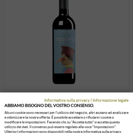
“Federico” Sangiovese Superiore
Informativa sulla privacy
|
Informazione legale
ABBIAMO BISOGNO DEL VOSTRO CONSENSO.
Romagna DOC 2024 (BIO)
Alcuni cookie sono necessari per l'utilizzo del negozio, altri aiutano ad analizzare
e ottimizzare la nostra offerta. È possibile accettare o rifiutare i cookie o
Pandolfa | Emilia-Romagna
modificare le impostazioni. Facendo clic su "Accetta tutto" si accetta questo
utilizzo dei dati. Il consenso può essere regolato alla voce "Impostazioni".
Fiumana di Predappio – il Sangiovese è di casa qui fin
Ulteriori informazioni sono disponibili nella nostra informativa sulla privacy.