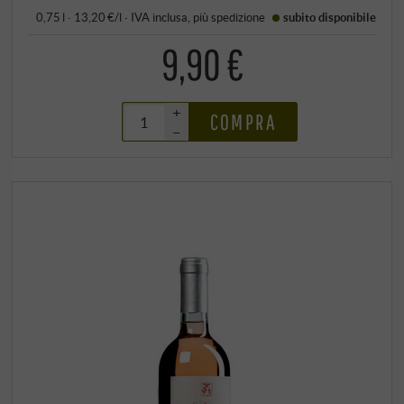
0,75 l · 13,20 €/l
·
IVA inclusa
, più
spedizione
subito disponibile
9,90 €
+
COMPRA
–