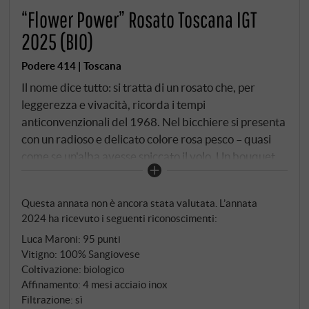
“Flower Power” Rosato Toscana IGT
2025 (BIO)
Podere 414 | Toscana
Il nome dice tutto: si tratta di un rosato che, per
leggerezza e vivacità, ricorda i tempi
anticonvenzionali del 1968. Nel bicchiere si presenta
con un radioso e delicato colore rosa pesco – quasi
come se un'alba avesse spiccato il volo. Un bouquet
floreale di pompelmo, ananas, albicocca e fiori di
campo preannuncia diverse avventure. Al palato,
Questa annata non è ancora stata valutata. L’annata
rimane danzante e leggero, con un'acidità limpida e
2024 ha ricevuto i seguenti riconoscimenti:
un frutto croccante; note leggermente salate e
Luca Maroni
:
95 punti
un'espressione di ribes rosso completano il quadro.
Vitigno: 100% Sangiovese
Non filtrato, diretto, fresco – un contrappunto
Coltivazione: biologico
rinvigorente alla grigia vita di tutti i giorni. Flower
Affinamento: 4 mesi acciaio inox
Power combina il Sangiovese con chiarezza riduttiva,
Filtrazione: sì