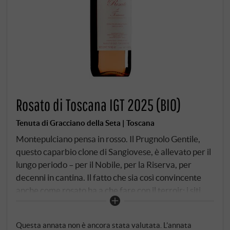
Rosato di Toscana IGT 2025 (BIO)
Tenuta di Gracciano della Seta | Toscana
Montepulciano pensa in rosso. Il Prugnolo Gentile,
questo caparbio clone di Sangiovese, è allevato per il
lungo periodo – per il Nobile, per la Riserva, per
decenni in cantina. Il fatto che sia così convincente
anche come rosato ha a che fare con il terroir: i siti
dei cru Toraia e Casale a 300-350 metri, suoli
argillosi e limosi, esposizione da sud a sud-est.
Questa annata non è ancora stata valutata. L’annata
Raccolta a mano a fine settembre, criomacerazione