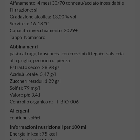
Affinamento: 4 mesi 30/70 tonneau/acciaio inossidabile
si possono fare vini affascinanti e onesti, oggi anche
Filtrazione: sì
senza Fiasco Classico.
Gradazione alcolica: 13,00 % vol
Servire a: 16‑18 °C
Capacità invecchiamento: 2029+
Tappo: Nomacorc
Abbinamenti
pasta al ragù, bruschetta con crostini di fegato, salsiccia
alla griglia, pecorino di pienza
Estratto secco: 28,98 g/l
Acidità totale: 5,47 g/l
Zuccheri residui: 1,29 g/l
Solfiti: 79 mg/l
Valore ph: 3,41
Controllo organico n.: IT‑BIO‑006
Allergeni
contiene solfiti
Informazioni nutrizionali per 100 ml
Energia in kcal: 75 kcal