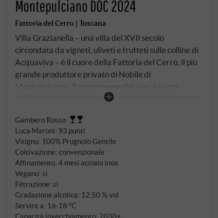
Montepulciano DOC 2024
Fattoria del Cerro | Toscana
Villa Grazianella – una villa del XVII secolo
circondata da vigneti, uliveti e frutteti sulle colline di
Acquaviva – è il cuore della Fattoria del Cerro, il più
grande produttore privato di Nobile di
Montepulciano. Il nuovo nome del vino è sia un
omaggio che un'indicazione di origine. Il Rosso di
Montepulciano è prodotto con Prugnolo Gentile – il
Gambero Rosso
:
clone locale di Sangiovese che si è adattato al clima e
Luca Maroni
:
93 punti
al suolo dei Colli Senesi nel corso dei secoli. La
Vitigno: 100% Prugnolo Gentile
fermentazione avviene a temperatura controllata
Coltivazione: convenzionale
con rimontaggi giornalieri, seguita da una
Affinamento: 4 mesi acciaio inox
maturazione in cantina per almeno quattro mesi.
Vegano: sì
Filtrazione: sì
Gradazione alcolica: 12,50 % vol
Servire a: 16‑18 °C
Capacità invecchiamento: 2030+