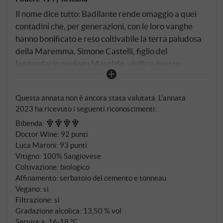
Il nome dice tutto: Badilante rende omaggio a quei
contadini che, per generazioni, con le loro vanghe
hanno bonificato e reso coltivabile la terra paludosa
della Maremma. Simone Castelli, figlio del
leggendario enologo Maurizio, vinifica questo
Sangiovese in purezza nella tenuta biologica Podere
414 presso Scansano. Le uve crescono a 230 metri di
Questa annata non è ancora stata valutata. L’annata
altitudine su terreni argilloso-limosi con elevata
2023 ha ricevuto i seguenti riconoscimenti:
percentuale di scheletro. Fermentazione spontanea
Bibenda
:
in cemento, 15–18 giorni di macerazione con
Doctor Wine
:
92 punti
délestage e rimontaggio, seguita da affinamento in
Luca Maroni
:
93 punti
parte in cemento e in parte in legno.
Vitigno: 100% Sangiovese
Coltivazione: biologico
Affinamento: serbatoio del cemento e tonneau
Vegano: sì
Filtrazione: sì
Gradazione alcolica: 13,50 % vol
Servire a: 16‑18 °C