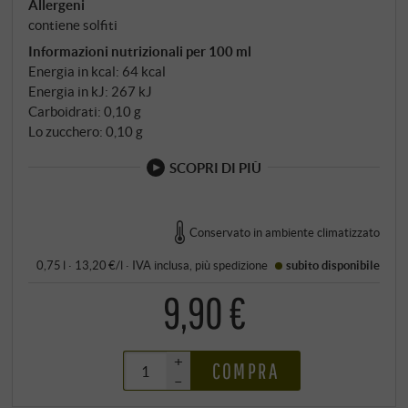
Allergeni
contiene solfiti
Informazioni nutrizionali per 100 ml
Energia in kcal: 64 kcal
Energia in kJ: 267 kJ
Carboidrati: 0,10 g
Lo zucchero: 0,10 g
SCOPRI DI PIÙ
Conservato in ambiente climatizzato
0,75 l · 13,20 €/l
·
IVA inclusa
, più
spedizione
subito disponibile
9,90 €
+
COMPRA
–