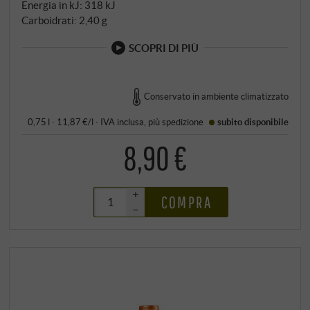
Energia in kJ: 318 kJ
Carboidrati: 2,40 g
SCOPRI DI PIÙ
Conservato in ambiente climatizzato
0,75 l · 11,87 €/l
·
IVA inclusa
, più
spedizione
subito disponibile
8,90 €
+
COMPRA
–