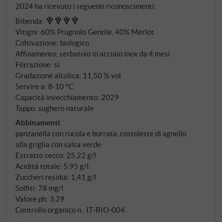
2024 ha ricevuto i seguenti riconoscimenti:
di 4-5 ore.
Bibenda
:
Vitigni: 60% Prugnolo Gentile, 40% Merlot
Coltivazione: biologico
Affinamento: serbatoio in acciaio inox da 4 mesi
Filtrazione: sì
Gradazione alcolica: 11,50 % vol
Servire a: 8‑10 °C
Capacità invecchiamento: 2029
Tappo: sughero naturale
Abbinamenti
panzanella con rucola e burrata, costolette di agnello
alla griglia con salsa verde
Estratto secco: 25,22 g/l
Acidità totale: 5,95 g/l
Zuccheri residui: 1,41 g/l
Solfiti: 78 mg/l
Valore ph: 3,29
Controllo organico n.: IT‑BIO‑004