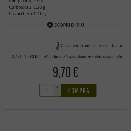
Energia in kJ: 314 kJ
Carboidrati: 1,20 g
Lo zucchero: 0,10 g
SCOPRI DI PIÙ
Conservato in ambiente climatizzato
0,75 l · 12,93 €/l
·
IVA inclusa
, più
spedizione
subito disponibile
9,70 €
+
COMPRA
–