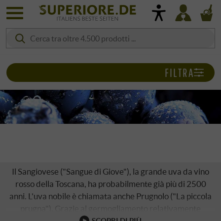
FILTRA
SANGIOVESE
Il Sangiovese ("Sangue di Giove"), la grande uva da vino
rosso della Toscana, ha probabilmente già più di 2500
anni. L'uva nobile è chiamata anche Prugnolo ("La piccola
prugna"). Grazie al germogliamento relativamente
tardivo, il Sangiovese non ha quasi problemi con le gelate
SCOPRI DI PIÙ