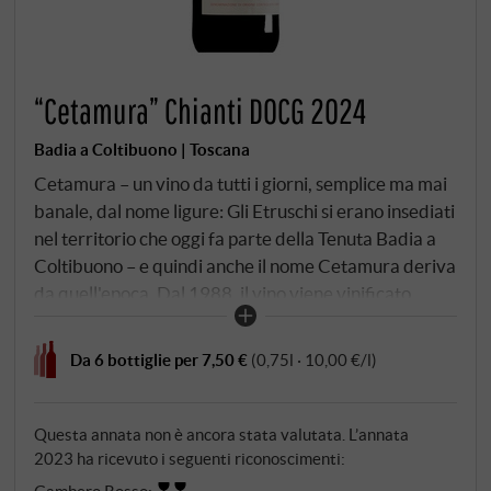
“Cetamura” Chianti DOCG 2024
Badia a Coltibuono | Toscana
Cetamura – un vino da tutti i giorni, semplice ma mai
banale, dal nome ligure: Gli Etruschi si erano insediati
nel territorio che oggi fa parte della Tenuta Badia a
Coltibuono – e quindi anche il nome Cetamura deriva
da quell'epoca. Dal 1988, il vino viene vinificato
selettivamente con le migliori uve Sangiovese, con
l'obiettivo di ottenere un profilo vivace e adatto
Da 6 bottiglie per 7,50 €
(0,75l · 10,00 €/l)
anche al consumo quotidiano. Rosso rubino brillante
nel bicchiere. Al naso rivela ciliegia succosa, bacche
rosse e accenti floreali, con una sottile speziatura in
Questa annata non è ancora stata valutata. L’annata
sottofondo. Il palato è fresco e morbido, con un frutto
2023 ha ricevuto i seguenti riconoscimenti:
fine e una struttura piacevole, completata da
Gambero Rosso
: