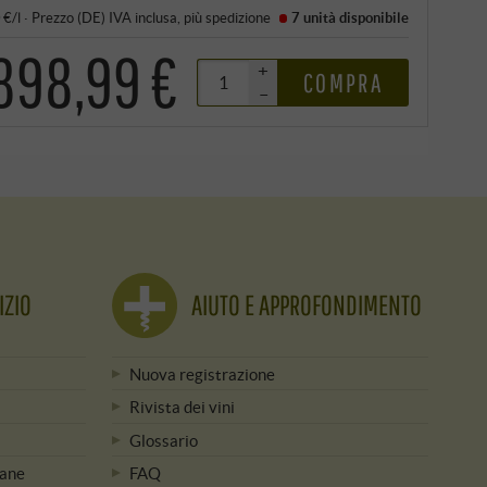
 €/l
·
Prezzo (DE)
IVA inclusa
, più
spedizione
7 unità
disponibile
.898,99 €
+
COMPRA
–
IZIO
AIUTO E APPROFONDIMENTO
Nuova registrazione
Rivista dei vini
Glossario
mane
FAQ