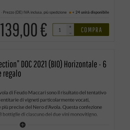
·
Prezzo (DE)
IVA inclusa
, più
spedizione
< 24 unità
disponibile
139,00 €
+
COMPRA
–
ection” DOC 2021 (BIO) Horizontale · 6
e regalo
vola di Feudo Maccari sono il risultato del tentativo
identitarie di vigneti particolarmente vocati,
 più precise del Nero d'Avola. Questa confezione
3 bottiglie di ciascuno dei due vini monovitigno.