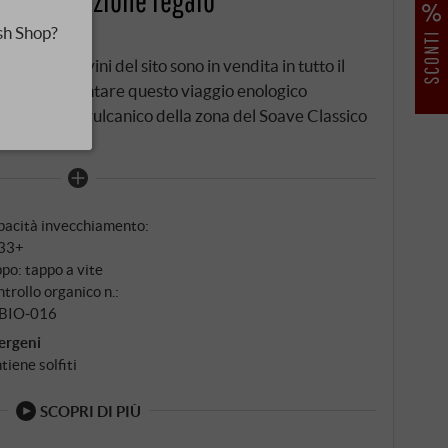
sh Shop?
eccezionali vini del sito sono in vendita in tutto il
eti di presentare questo viaggio enologico
o il terroir vulcanico della zona del Soave Classico
pacità invecchiamento:
33+
po: tappo a vite
trollo organico n.:
‑BIO‑016
ergeni
tiene solfiti
SCOPRI DI PIÙ