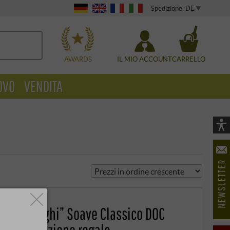
Spedizione: DE
WÄHLEN
AWARDS
IL MIO ACCOUNT
CARRELLO
OVO
VENDITA
Vi
As
öf
nici I Luoghi” Soave Classico DOC
ie in confezione regalo