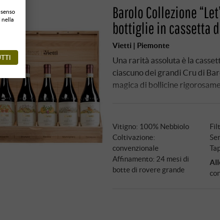
Barolo Collezione “Le
onsenso
 nella
bottiglie in cassetta 
Vietti | Piemonte
TTI
Una rarità assoluta è la cassett
ciascuno dei grandi Cru di Bar
magica di bollicine rigorosame
Vitigno: 100% Nebbiolo
Fil
Coltivazione:
Ser
convenzionale
Tap
Affinamento: 24 mesi di
All
botte di rovere grande
con