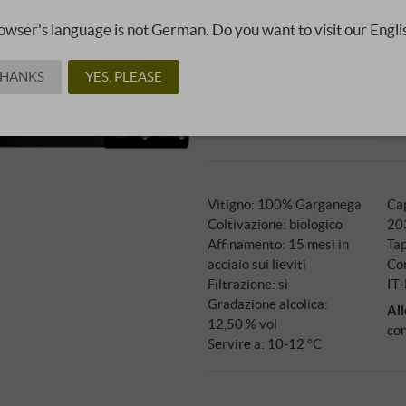
owser's language is not German. Do you want to visit our Engli
Az. Ag. Suavia | Veneto
Solo 500x set di 3 di questi tre 
THANKS
YES, PLEASE
mondo ad ogni annata. Siamo li
strettamente limitato attravers
esclusivamente in Germania:
Vitigno: 100% Garganega
Ca
Coltivazione: biologico
20
Affinamento: 15 mesi in
Tap
acciaio sui lieviti
Con
Filtrazione: sì
IT
Gradazione alcolica:
All
12,50 % vol
con
Servire a: 10‑12 °C