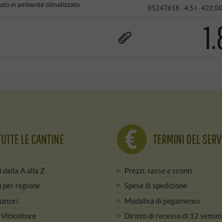
to in ambiente climatizzato
05247618 ·
4,5 l · 422,00
1
TUTTE LE CANTINE
TERMINI DEL SERV
i dalla A alla Z
Prezzi, tasse e sconti
i per regione
Spese di spedizione
uttori
Modalitá di pagamento
 Viticoltore
Diritto di recesso di 12 setti