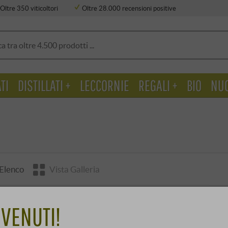
Oltre 350 viticoltori
Oltre 28.000 recensioni positive
TI
DISTILLATI +
LECCORNIE
REGALI +
BIO
NU
 Elenco
Vista Galleria
VENUTI!
“Selezione Vini Vulca
2020 (BIO) · 3 bottigl