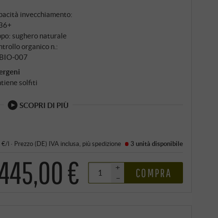
pacità invecchiamento:
36+
po: sughero naturale
trollo organico n.:
‑BIO‑007
ergeni
tiene solfiti
SCOPRI DI PIÙ
 €/l
·
Prezzo (DE)
IVA inclusa
, più
spedizione
3 unità
disponibile
445,00 €
+
COMPRA
–