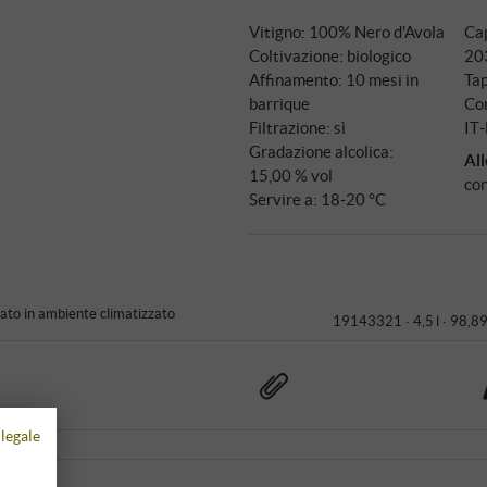
Vitigno: 100% Nero d'Avola
Ca
Coltivazione: biologico
20
Affinamento: 10 mesi in
Tap
barrique
Con
Filtrazione: sì
IT
Gradazione alcolica:
All
15,00 % vol
con
Servire a: 18‑20 °C
to in ambiente climatizzato
19143321 ·
4,5 l · 98,89
legale