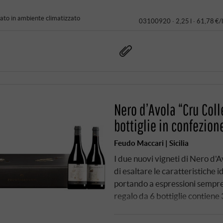
to in ambiente climatizzato
03100920 ·
2,25 l · 61,78 €/l
Nero d’Avola “Cru Coll
bottiglie in confezion
Feudo Maccari | Sicilia
I due nuovi vigneti di Nero d'A
di esaltare le caratteristiche 
portando a espressioni sempre
regalo da 6 bottiglie contiene 