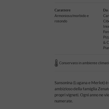
Carattere
Da 
Armonioso/morbido e
Car
rotondo
Cibo
Int
For
Piz
& C
Pia
Conservato in ambiente climat
Sansonina (Lugana e Merlot) è 
ambizioso della famiglia Zenato,
propri vigneti. Ogni anno ne vi
numerate.