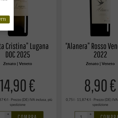
TTI
ta Cristina” Lugana
“Alanera” Rosso Ven
DOC 2025
2022
Zenato | Veneto
Zenato | Veneto
14,90 €
8,90 €
87 €/l
·
Prezzo (DE)
IVA inclusa
, più
0,75 l · 11,87 €/l
·
Prezzo (DE)
IVA
spedizione
spedizione
+
+
COMPRA
COMPR