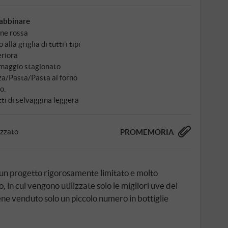
abbinare
ne rossa
 alla griglia di tutti i tipi
eriora
maggio stagionato
za/Pasta/Pasta al forno
o.
tti di selvaggina leggera
izzato
PROMEMORIA
un progetto rigorosamente limitato e molto
 in cui vengono utilizzate solo le migliori uve dei
ene venduto solo un piccolo numero in bottiglie