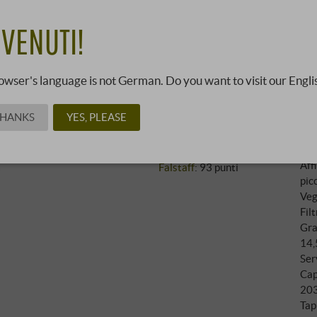
42
VENUTI!
47,00 €
03073320 ·
0,75 l · 57,32 €/l
·
owser's language is not German. Do you want to visit our Engli
THANKS
YES, PLEASE
Vit
Recensioni
Col
Bibenda
:
con
James Suckling
:
92 punti
Aff
Falstaff
:
93 punti
pic
Veg
Filt
Gra
14,
Ser
Cap
20
Tap