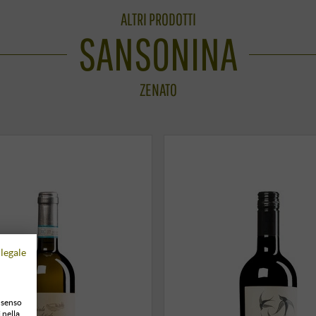
ALTRI PRODOTTI
SANSONINA
ZENATO
legale
onsenso
 nella