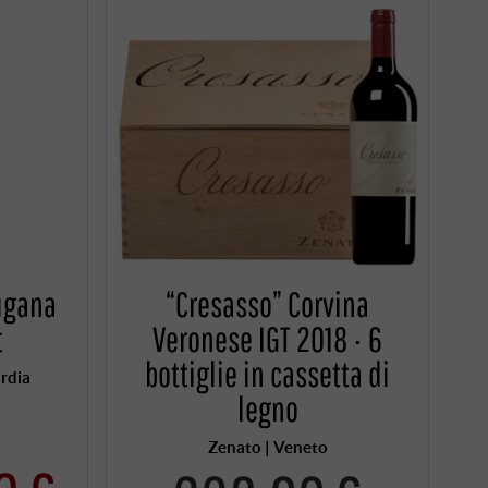
ugana
“Cresasso” Corvina
t
Veronese IGT 2018 · 6
bottiglie in cassetta di
ardia
legno
Zenato | Veneto