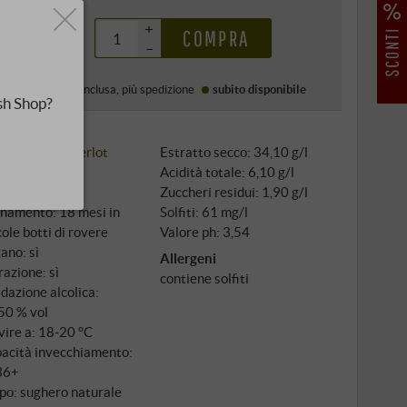
,99 €
+
COMPRA
–
Prezzo (DE)
IVA inclusa
, più
spedizione
subito disponibile
sh Shop?
igno: 100%
Merlot
Estratto secco: 34,10 g/l
tivazione:
Acidità totale: 6,10 g/l
venzionale
Zuccheri residui: 1,90 g/l
inamento: 18 mesi in
Solfiti: 61 mg/l
cole botti di rovere
Valore ph: 3,54
ano: sì
Allergeni
razione: sì
contiene solfiti
dazione alcolica:
50 % vol
vire a: 18‑20 °C
acità invecchiamento:
36+
po: sughero naturale