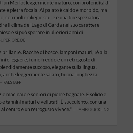
i un Merlot leggermente maturo, con profondità di
fite e pietra focaia. Al palato è caldo e morbido, ma
o, con molte ciliegie scure e una fine speziatura
ire il clima del Lago di Garda nel suo carattere
o e si può sperare in ulteriori anni di
SUPERIORE.DE
 brillante. Bacche di bosco, lamponi maturi, tè alla
fini e leggere, fumo freddo e un retrogusto di
 splendidamente succoso, elegante sulla lingua,
a, anche leggermente salato, buona lunghezza,
FALSTAFF
pezie macinate e sentori di pietre bagnate. È solido e
 e tannini maturi e vellutati. È succulento, con una
al centro e un retrogusto vivace."
JAMES SUCKLING