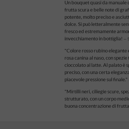
Un bouquet quasi da manuale d
frutta scura e belle note di gra
potente, molto preciso e asciutt
dolce. Si può letteralmente sent
fresco ed estremamente armonios
invecchiamento in bottiglia!
"Colore rosso rubino elegante e
rosa canina al naso, con spezie 
cioccolato al latte. Al palato è
preciso, con una certa eleganz
piacevole pressione sul finale."
"Mirtilli neri, ciliegie scure, s
strutturato, con un corpo medio
buona concentrazione di frutta 