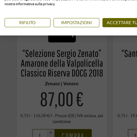
nostra informativa sulla privacy.
RIFIUTO
IMPOSTAZIONI
ACCETTARE TU
“Selezione Sergio Zenato”
“San
Amarone della Valpolicella
Classico Riserva DOCG 2018
Zenato | Veneto
87,00 €
0,75 l · 116,00 €/l
·
Prezzo (DE)
IVA inclusa
, più
0,75 l · 19,
spedizione
+
COMPRA