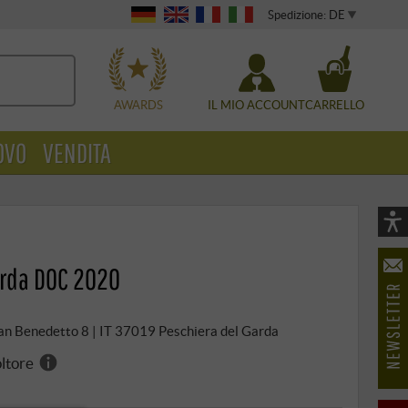
Spedizione: DE
WÄHLEN
AWARDS
IL MIO ACCOUNT
CARRELLO
OVO
VENDITA
Vi
As
arda DOC 2020
öf
a San Benedetto 8 | IT 37019 Peschiera del Garda
oltore