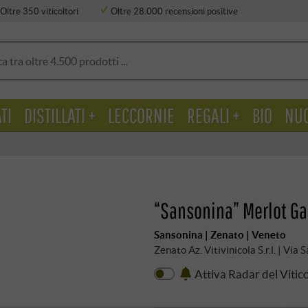
Oltre 350 viticoltori
Oltre 28.000 recensioni positive
TI
DISTILLATI +
LECCORNIE
REGALI +
BIO
NU
“Sansonina” Merlot G
Sansonina | Zenato | Veneto
Zenato Az. Vitivinicola S.r.l. | Vi
Attiva Radar del Vitic