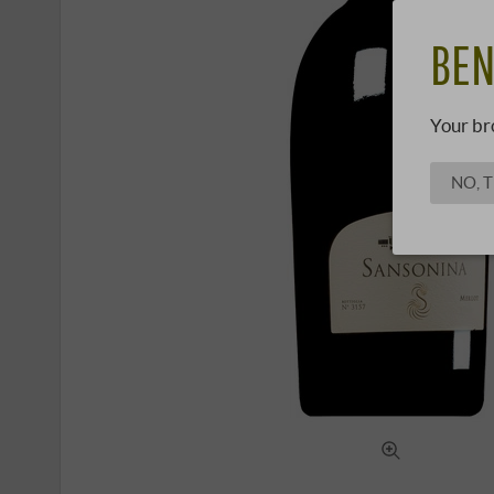
BEN
Your br
NO, 