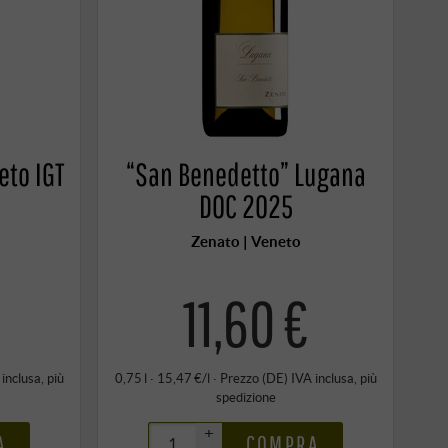
eto IGT
“San Benedetto” Lugana
DOC 2025
Zenato | Veneto
11,60 €
 inclusa
, più
0,75 l · 15,47 €/l
·
Prezzo (DE)
IVA inclusa
, più
spedizione
+
A
COMPRA