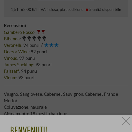
1,5 l · 62,00 €/l
·
IVA inclusa
, più
spedizione
5 unità
disponibile
Recensioni
Gambero Rosso
:
Bibenda
:
Veronelli
:
94 punti
Doctor Wine
:
92 punti
Vinous
:
97 punti
James Suckling
:
93 punti
Falstaff
:
94 punti
Vinum
:
93 punti
Vitigno: Sangiovese, Cabernet Sauvignon, Cabernet Franc e
Merlot
Coltivazione: naturale
Affinamento: 18 mesi in barrique
Filtrazione: no
Gradazione alcolica: 14,50 % vol
BENVENUTI!