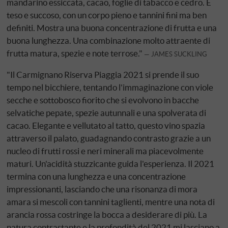
mandarino essiccata, cacao, foglie di tabacco e cedro. È
teso e succoso, con un corpo pieno e tannini fini ma ben
definiti. Mostra una buona concentrazione di frutta e una
buona lunghezza. Una combinazione molto attraente di
frutta matura, spezie e note terrose."
JAMES SUCKLING
"Il Carmignano Riserva Piaggia 2021 si prende il suo
tempo nel bicchiere, tentando l'immaginazione con viole
secche e sottobosco fiorito che si evolvono in bacche
selvatiche pepate, spezie autunnali e una spolverata di
cacao. Elegante e vellutato al tatto, questo vino spazia
attraverso il palato, guadagnando contrasto grazie a un
nucleo di frutti rossi e neri minerali ma piacevolmente
maturi. Un'acidità stuzzicante guida l'esperienza. Il 2021
termina con una lunghezza e una concentrazione
impressionanti, lasciando che una risonanza di mora
amara si mescoli con tannini taglienti, mentre una nota di
arancia rossa costringe la bocca a desiderare di più. La
natura contrastante e la profondità del 2021 mi lasciano a