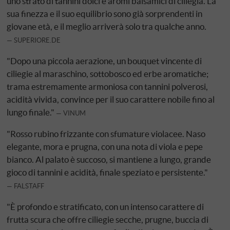
uno strato di tannini dolci e aromi balsamici di ciliegia. La
sua finezza e il suo equilibrio sono già sorprendenti in
giovane età, e il meglio arriverà solo tra qualche anno.
SUPERIORE.DE
"Dopo una piccola aerazione, un bouquet vincente di
ciliegie al maraschino, sottobosco ed erbe aromatiche;
trama estremamente armoniosa con tannini polverosi,
acidità vivida, convince per il suo carattere nobile fino al
lungo finale."
VINUM
"Rosso rubino frizzante con sfumature violacee. Naso
elegante, mora e prugna, con una nota di viola e pepe
bianco. Al palato è succoso, si mantiene a lungo, grande
gioco di tannini e acidità, finale speziato e persistente."
FALSTAFF
"È profondo e stratificato, con un intenso carattere di
frutta scura che offre ciliegie secche, prugne, buccia di