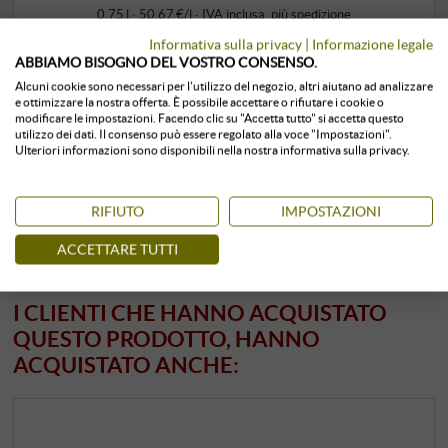
0,75 l · 50,67 €/l
·
IVA inclusa
, più
spedizione
Informativa sulla privacy
|
Informazione legale
+
COMPRA
ABBIAMO BISOGNO DEL VOSTRO CONSENSO.
–
Alcuni cookie sono necessari per l'utilizzo del negozio, altri aiutano ad analizzare
e ottimizzare la nostra offerta. È possibile accettare o rifiutare i cookie o
modificare le impostazioni. Facendo clic su "Accetta tutto" si accetta questo
Conservato in ambiente climatizzato
subito disponibile
utilizzo dei dati. Il consenso può essere regolato alla voce "Impostazioni".
Ulteriori informazioni sono disponibili nella nostra informativa sulla privacy.
RIFIUTO
IMPOSTAZIONI
ACCETTARE TUTTI
I CLIENTI CHE HANNO ACQUISTATO
QUESTO PRODOTTO, HANNO
ACQUISTATO ANCHE: