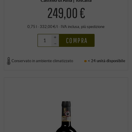
Castello di Ama | Toscana
249,00 €
0,75 l · 332,00 €/l
·
IVA inclusa
, più
spedizione
+
COMPRA
–
Conservato in ambiente climatizzato
< 24 unità
disponibile