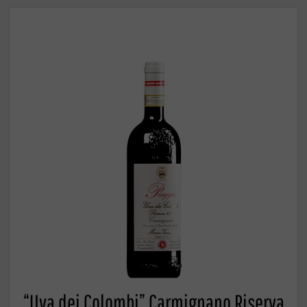
“Uva dei Colombi” Carmignano Riserva