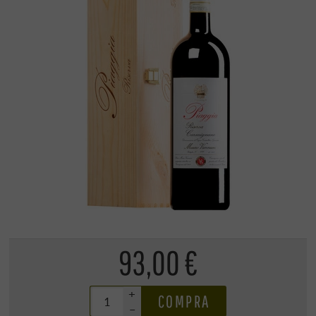
93,00 €
+
COMPRA
–