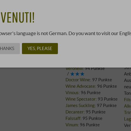
103,0
VENUTI!
09352322 ·
0,75 l · 137,33 €
owser's language is not German. Do you want to visit our Engli
Wei
THANKS
YES, PLEASE
Bewertungen
Sup
Gambero Rosso
:
Reb
Bibenda
:
50
Veronelli
:
94 Punkte
Anb
Doctor Wine
:
97 Punkte
Aus
Wine Advocate
:
96 Punkte
neu
Vinous
:
96 Punkte
Ton
Wine Spectator
:
93 Punkte
Fil
James Suckling
:
97 Punkte
Alk
Decanter
:
95 Punkte
Tri
Falstaff
:
95 Punkte
Lag
Vinum
:
96 Punkte
Ver