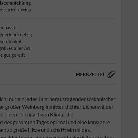
iseempfehlung
tecca fiorentina
u passt
dgerichte deftig
isch dunkel
rilltes aller Art
e gut gereift
MERKZETTEL
nicht nur ein jedes Jahr herausragender toskanischer
ar großer Weinberg inmitten dichter Eichenwälder
d einem einzigartigen Klima. Die
d des gesamten Tages optimal und eine konstante
t zu große Hitze und schafft ein mildes,
nwälder bieten zudem einen idealen Schutzwall vor