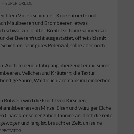
.
SUPERIORE.DE
 leichtem Violettschimmer. Konzentrierte und
nach Maulbeeren und Brombeeren, etwas
ch schwarzer Trüffel. Breitet sich am Gaumen satt
unkler Beerenfrucht ausgestattet, öffnet sich mit
Schichten, sehr gutes Potenzial, sollte aber noch
in. Auch im neuen Jahrgang überzeugt er mit seiner
imbeeren, Veilchen und Kräutern; die Textur
 lebendige Säure, Waldfruchtaromatik im feinherben
en Rotwein wird die Frucht von Kirschen,
annisbeeren von Minze, Eisen und würziger Eiche
en Charakter seiner zähen Tannine an, doch die reife
gewogen und lang ist, braucht er Zeit, um seine
SPECTATOR