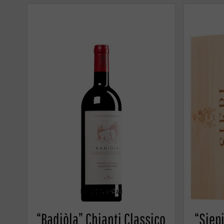
“Badiòla” Chianti Classico
“Siep