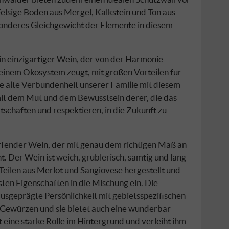
elsige Böden aus Mergel, Kalkstein und Ton aus
sonderes Gleichgewicht der Elemente in diesem
ein einzigartiger Wein, der von der Harmonie
inem Ökosystem zeugt, mit großen Vorteilen für
die alte Verbundenheit unserer Familie mit diesem
it dem Mut und dem Bewusstsein derer, die das
schaften und respektieren, in die Zukunft zu
rfender Wein, der mit genau dem richtigen Maß an
t. Der Wein ist weich, grüblerisch, samtig und lang
 Teilen aus Merlot und Sangiovese hergestellt und
ten Eigenschaften in die Mischung ein. Die
usgeprägte Persönlichkeit mit gebietsspezifischen
 Gewürzen und sie bietet auch eine wunderbar
t eine starke Rolle im Hintergrund und verleiht ihm