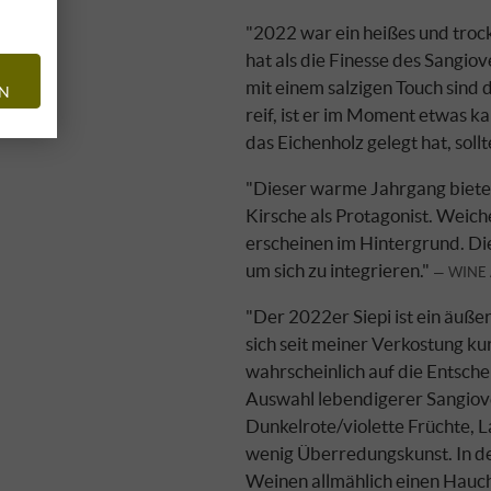
"2022 war ein heißes und troc
hat als die Finesse des Sangi
mit einem salzigen Touch sind 
EN
reif, ist er im Moment etwas k
das Eichenholz gelegt hat, sollt
"Dieser warme Jahrgang bietet 
Kirsche als Protagonist. Weic
erscheinen im Hintergrund. Di
um sich zu integrieren."
WINE
"Der 2022er Siepi ist ein äuße
sich seit meiner Verkostung ku
wahrscheinlich auf die Entsche
Auswahl lebendigerer Sangiov
Dunkelrote/violette Früchte, L
wenig Überredungskunst. In de
Weinen allmählich einen Hauch