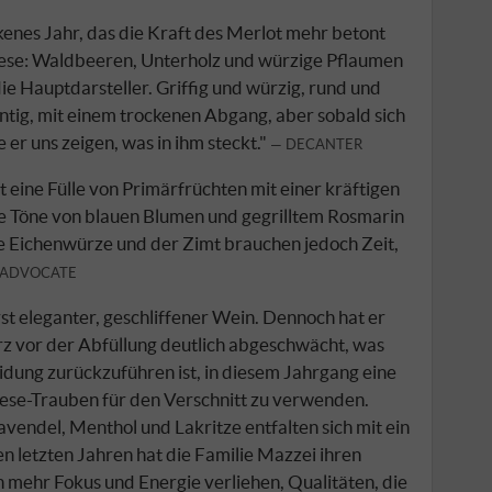
kenes Jahr, das die Kraft des Merlot mehr betont
ovese: Waldbeeren, Unterholz und würzige Pflaumen
die Hauptdarsteller. Griffig und würzig, rund und
antig, mit einem trockenen Abgang, aber sobald sich
e er uns zeigen, was in ihm steckt."
DECANTER
eine Fülle von Primärfrüchten mit einer kräftigen
he Töne von blauen Blumen und gegrilltem Rosmarin
e Eichenwürze und der Zimt brauchen jedoch Zeit,
 ADVOCATE
rst eleganter, geschliffener Wein. Dennoch hat er
rz vor der Abfüllung deutlich abgeschwächt, was
idung zurückzuführen ist, in diesem Jahrgang eine
ese-Trauben für den Verschnitt zu verwenden.
avendel, Menthol und Lakritze entfalten sich mit ein
n letzten Jahren hat die Familie Mazzei ihren
 mehr Fokus und Energie verliehen, Qualitäten, die