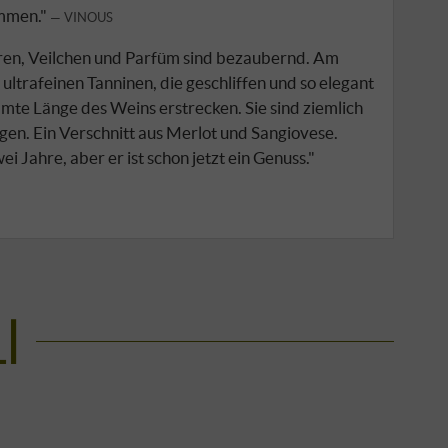
ommen."
VINOUS
en, Veilchen und Parfüm sind bezaubernd. Am
 ultrafeinen Tanninen, die geschliffen und so elegant
samte Länge des Weins erstrecken. Sie sind ziemlich
gen. Ein Verschnitt aus Merlot und Sangiovese.
i Jahre, aber er ist schon jetzt ein Genuss."
I