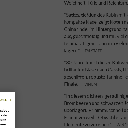
Weichheit, Fülle und Reichtum
"Sattes, tiefdunkles Rubin mit
kompakte Nase, zeigt Noten 
Chinarinde, im Hintergrund na
aus, geschmeidig und mit viel d
feinmaschigem Tannin in vielen 
lagern."
FALSTAFF
"30 Jahre feiert dieser Kultwe
brillanten Nase nach Cassis, H
geschliffen, robuste Tannine,
Finale."
VINUM
"In diesem dichten, geradlinig
essum
Brombeeren und schwarzen Joh
überlagert. Er nimmt schnell d
ngebot
er die
Frucht verweilt. Obwohl er aus
zung
Elemente zu vereinen."
ionen
WINE 