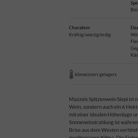
Spe
Bis
Charakter
Daz
Kräftig/würzig/erdig
Wil
Fle
Geg
Käs
klimatisiert gelagert
Mazzeis Spitzenwein Siepi ist 
Wein, sondern auch ein 6 Hekt
mit einer idealen Höhenlage un
Sonneneinstrahlung ist währen
Brise aus dem Westen verhinder
mediterranes Klima. Die Eiche