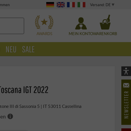
Versand: DE
timmen
WÄHLEN
AWARDS
MEIN KONTO
WARENKORB
O
NEU
SALE
Vi
As
 Toscana IGT 2022
öf
tone III di Sassonia 5 | IT 53011 Castellina
ren