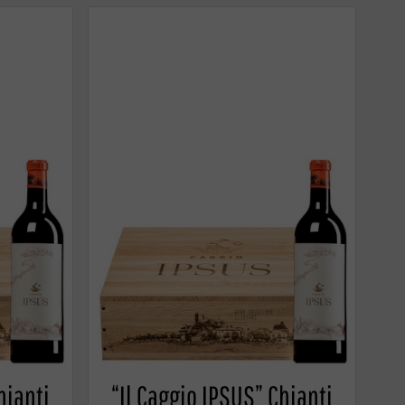
hianti
“Il Caggio IPSUS” Chianti