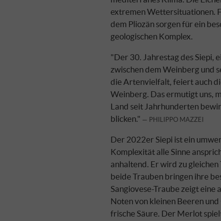
extremen Wettersituationen. F
dem Pliozän sorgen für ein be
geologischen Komplex.
"Der 30. Jahrestag des Siepi, 
zwischen dem Weinberg und se
die Artenvielfalt, feiert auch 
Weinberg. Das ermutigt uns, m
Land seit Jahrhunderten bewirt
blicken."
PHILIPPO MAZZEI
Der 2022er Siepi ist ein umwe
Komplexität alle Sinne ansprich
anhaltend. Er wird zu gleichen
beide Trauben bringen ihre bes
Sangiovese-Traube zeigt eine a
Noten von kleinen Beeren und
frische Säure. Der Merlot spiel