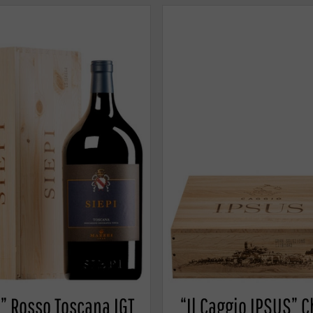
i” Rosso Toscana IGT
“Il Caggio IPSUS” C