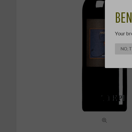
BEN
Your br
NO, 