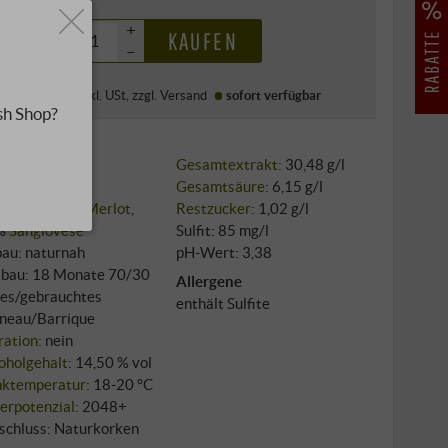
0 €
+
KAUFEN
–
/l
·
Preis (DE)
inkl. USt
, zzgl.
Versand
sofort verfügbar
sh Shop?
nklassiker:
Gesamtextrakt
: 30,48 g/l
ertuscan
Gesamtsäure
: 6,15 g/l
sorten: 50%
Merlot
,
Restzucker
: 1,02 g/l
%
Sangiovese
Sulfit: 85 mg/l
au: naturnah
pH-Wert: 3,38
bau: 18 Monate 70/30
Allergene
es/gebrauchtes
enthält Sulfite
neau/Barrique
tration
: nein
oholgehalt
: 14,50 % vol
nktemperatur
: 18‑20 °C
erpotenzial
: 2048+
schluss: Naturkorken