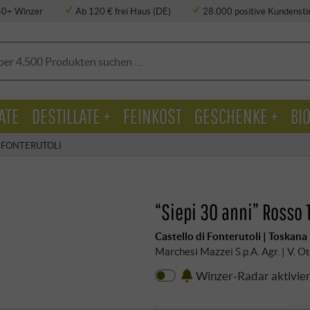
50+ Winzer
Ab 120 € frei Haus (DE)
28.000 positive Kundens
ATE
DESTILLATE +
FEINKOST
GESCHENKE +
BI
 FONTERUTOLI
“Siepi 30 anni” Rosso
Castello di Fonterutoli | Toskana
Marchesi Mazzei S.p.A. Agr. | V. Ot
Winzer-Radar aktivie