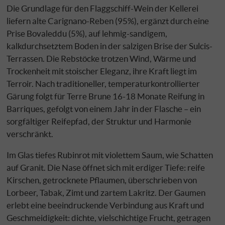
Die Grundlage für den Flaggschiff-Wein der Kellerei
liefern alte Carignano-Reben (95%), ergänzt durch eine
Prise Bovaleddu (5%), auf lehmig-sandigem,
kalkdurchsetztem Boden in der salzigen Brise der Sulcis-
Terrassen. Die Rebstöcke trotzen Wind, Wärme und
Trockenheit mit stoischer Eleganz, ihre Kraft liegt im
Terroir. Nach traditioneller, temperaturkontrollierter
Gärung folgt für Terre Brune 16-18 Monate Reifung in
Barriques, gefolgt von einem Jahr in der Flasche – ein
sorgfältiger Reifepfad, der Struktur und Harmonie
verschränkt.
Im Glas tiefes Rubinrot mit violettem Saum, wie Schatten
auf Granit. Die Nase öffnet sich mit erdiger Tiefe: reife
Kirschen, getrocknete Pflaumen, überschrieben von
Lorbeer, Tabak, Zimt und zartem Lakritz. Der Gaumen
erlebt eine beeindruckende Verbindung aus Kraft und
Geschmeidigkeit: dichte, vielschichtige Frucht, getragen