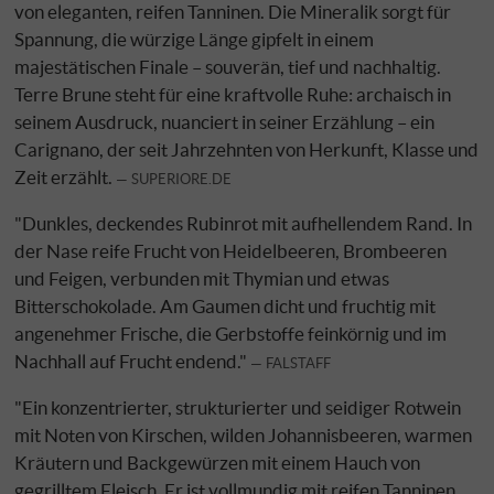
von eleganten, reifen Tanninen. Die Mineralik sorgt für
Spannung, die würzige Länge gipfelt in einem
majestätischen Finale – souverän, tief und nachhaltig.
Terre Brune steht für eine kraftvolle Ruhe: archaisch in
seinem Ausdruck, nuanciert in seiner Erzählung – ein
Carignano, der seit Jahrzehnten von Herkunft, Klasse und
Zeit erzählt.
SUPERIORE.DE
"Dunkles, deckendes Rubinrot mit aufhellendem Rand. In
der Nase reife Frucht von Heidelbeeren, Brombeeren
und Feigen, verbunden mit Thymian und etwas
Bitterschokolade. Am Gaumen dicht und fruchtig mit
angenehmer Frische, die Gerbstoffe feinkörnig und im
Nachhall auf Frucht endend."
FALSTAFF
"Ein konzentrierter, strukturierter und seidiger Rotwein
mit Noten von Kirschen, wilden Johannisbeeren, warmen
Kräutern und Backgewürzen mit einem Hauch von
gegrilltem Fleisch. Er ist vollmundig mit reifen Tanninen.