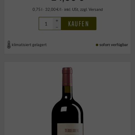
0,75 l · 32,00 €/l
·
inkl. USt
, zzgl.
Versand
+
KAUFEN
–
klimatisiert gelagert
sofort verfügbar