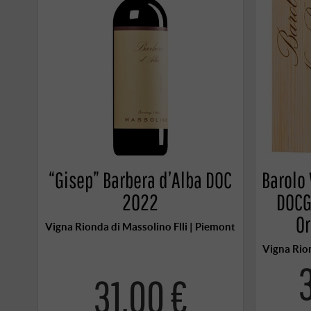
“Gisep” Barbera d’Alba DOC
Barolo
2022
DOCG
Or
Vigna Rionda di Massolino Flli | Piemont
Vigna Rion
31,00 €