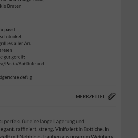
kle Braten
u passt
isch dunkel
rilltes aller Art
ereien
e gut gereift
za/Pasta/Aufläufe und
dgerichte deftig
MERKZETTEL
 perfekt für eine lange Lagerung und
nt, raffiniert, streng. Vinifiziert in Bottiche, in
stellt mit Nebbiolo-Trauben aus unserem Weinberg