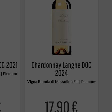
CG 2021
Chardonnay Langhe DOC
2024
i | Piemont
Vigna Rionda di Massolino Flli | Piemont
€
17,90 €