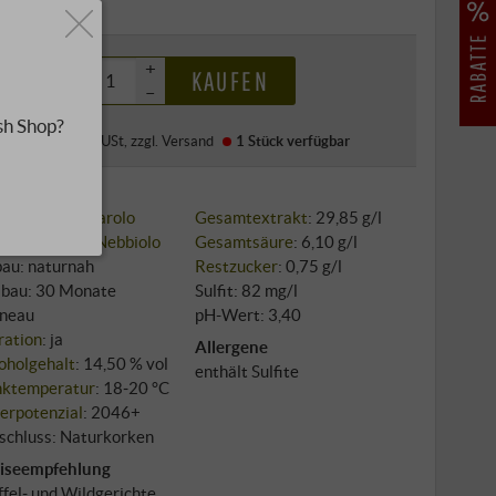
0 €
+
KAUFEN
–
sh Shop?
·
Preis (DE)
inkl. USt
, zzgl.
Versand
1 Stück
verfügbar
nklassiker:
Barolo
Gesamtextrakt
: 29,85 g/l
sorte: 100%
Nebbiolo
Gesamtsäure
: 6,10 g/l
au: naturnah
Restzucker
: 0,75 g/l
bau: 30 Monate
Sulfit: 82 mg/l
neau
pH-Wert: 3,40
tration
: ja
Allergene
oholgehalt
: 14,50 % vol
enthält Sulfite
nktemperatur
: 18‑20 °C
erpotenzial
: 2046+
schluss: Naturkorken
iseempfehlung
ffel‑ und Wildgerichte,