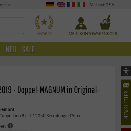
Versand: DE
timmen
WÄHLEN
AWARDS
MEIN KONTO
WARENKORB
O
NEU
SALE
Vi
As
2019 · Doppel-MAGNUM in Original-
öf
 Piemont
a Cappellano 8 | IT 12050 Serralunga d'Alba
ren