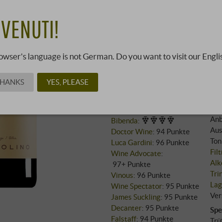
VENUTI!
385,0
owser's language is not German. Do you want to visit our Engli
05493419 ·
3 l · 128,33 €/l
THANKS
YES, PLEASE
Wei
Bewertungen
Reb
Gambero Rosso
:
Anb
Bibenda
:
Aus
Doctor Wine
:
94 Punkte
Ton
Luca Gardini
:
96 Punkte
Fil
Wine Advocate
:
Alk
97+ Punkte
Tri
Vinous
:
96 Punkte
Lag
Wine Spectator
:
95 Punkte
Ver
James Suckling
:
95 Punkte
Decanter
:
95 Punkte
Spe
Falstaff
:
94 Punkte
Trü