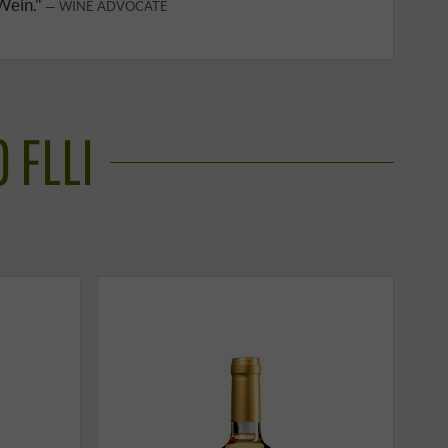
 Wein."
WINE ADVOCATE
 FLLI