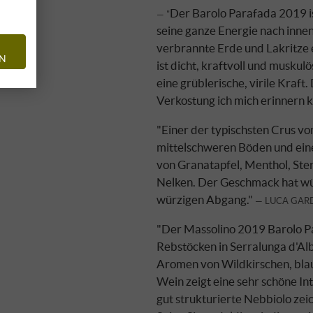
Der Barolo Parafada 2019 is
"
seine ganze Energie nach innen
verbrannte Erde und Lakritze
EN
ist dicht, kraftvoll und muskul
eine grüblerische, virile Kraft.
Verkostung ich mich erinnern k
"Einer der typischsten Crus vo
mittelschweren Böden und eine
von Granatapfel, Menthol, Ste
Nelken. Der Geschmack hat wür
würzigen Abgang."
LUCA GARD
"Der Massolino 2019 Barolo Pa
Rebstöcken in Serralunga d'Alb
Aromen von Wildkirschen, blau
Wein zeigt eine sehr schöne In
gut strukturierte Nebbiolo zeic