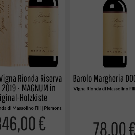
 Vigna Rionda Riserva
Barolo Margheria DO
 2019 · MAGNUM in
Vigna Rionda di Massolino Fll
iginal-Holzkiste
da di Massolino Flli | Piemont
346,00 €
78,00 