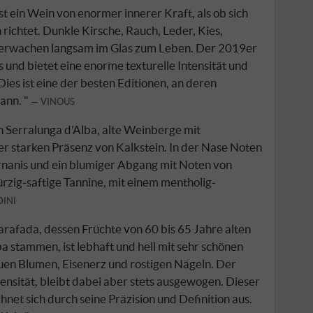
t ein Wein von enormer innerer Kraft, als ob sich
 richtet. Dunkle Kirsche, Rauch, Leder, Kies,
 erwachen langsam im Glas zum Leben. Der 2019er
ös und bietet eine enorme texturelle Intensität und
 Dies ist eine der besten Editionen, an deren
ann. "
VINOUS
n Serralunga d'Alba, alte Weinberge mit
r starken Präsenz von Kalkstein. In der Nase Noten
rnanis und ein blumiger Abgang mit Noten von
zig-saftige Tannine, mit einem mentholig-
INI
rafada, dessen Früchte von 60 bis 65 Jahre alten
a stammen, ist lebhaft und hell mit sehr schönen
en Blumen, Eisenerz und rostigen Nägeln. Der
tensität, bleibt dabei aber stets ausgewogen. Dieser
hnet sich durch seine Präzision und Definition aus.