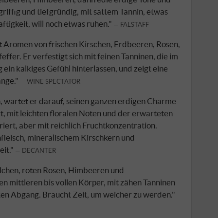
iffig und tiefgründig, mit sattem Tannin, etwas
aftigkeit, will noch etwas ruhen."
FALSTAFF
mit Aromen von frischen Kirschen, Erdbeeren, Rosen,
fer. Er verfestigt sich mit feinen Tanninen, die im
ein kalkiges Gefühl hinterlassen, und zeigt eine
änge."
WINE SPECTATOR
h, wartet er darauf, seinen ganzen erdigen Charme
t, mit leichten floralen Noten und der erwarteten
riert, aber mit reichlich Fruchtkonzentration.
chfleisch, mineralischem Kirschkern und
eit."
DECANTER
chen, roten Rosen, Himbeeren und
n mittleren bis vollen Körper, mit zähen Tanninen
ten Abgang. Braucht Zeit, um weicher zu werden."