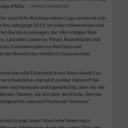
unga d'Alba."
FRANCO MASSOLINO
 Der natürliche Reichtum dieser Lage vermischt sich
se des Jahrgangs 2019, um einen schwerelosen und
ten Barolo zu erzeugen, der alle richtigen Töne
sche, Lavendel, Gewürze, Minze, Rosenblätter und
es das Zusammenspiel von Reichtum und
 in den Bereich des wirklich Erhabenen hebt.
n ist das edle Eichenholz in der Nase deutlich zu
 verschwindet es und wird zu einer kleinen Prise.
mer noch kompakt und jugendlich ist, aber mit viel
lender Tannine, die sich über die frische, tiefrote
leichgewicht zwischen Frucht und Tanninen."
n mit Granat. In der Nase feine Noten nach
elbeeren, Himbeeren, dann edle erdige Töne und