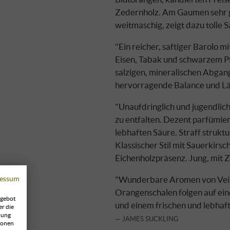
Zedernholz. Am Gaumen sehr gr
weitmaschig, zeigt dazu tolle S
"Ein reicher, saftiger Barolo 
Eisen, Tabak und schwarzem Pfef
salzigen, mineralischen Abgang 
hervorragende Balance und L
"Unaufdringlich und jugendlic
zu entfalten. Dezent parfümier
lebhaften Säure. Straff struktu
Klassischer Stil mit Sauerkirs
Eichenholzpräsenz. Jung, mit Z
"Wunderbare Aromen von Veil
essum
Orangenschalen folgen auf eine
ngebot
und einem frischen und lebhaf
er die
zung
JAMES SUCKLING
ionen