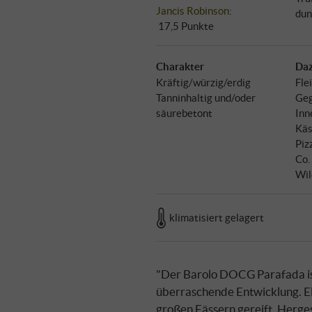
Jancis Robinson
:
dun
17,5 Punkte
Charakter
Daz
Kräftig/würzig/erdig
Fle
Tanninhaltig und/oder
Geg
säurebetont
Inn
Käs
Piz
Co.
Wil
klimatisiert gelagert
"Der Barolo DOCG Parafada ist
überraschende Entwicklung. Elega
großen Fässern gereift. Herge