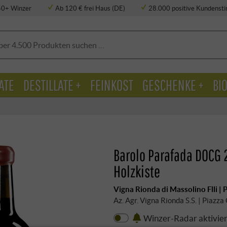
50+ Winzer
Ab 120 € frei Haus (DE)
28.000 positive Kundens
ATE
DESTILLATE +
FEINKOST
GESCHENKE +
BI
Barolo Parafada DOCG 
Holzkiste
Vigna Rionda di Massolino Flli |
Az. Agr. Vigna Rionda S.S. | Piazz
Winzer-Radar aktivie