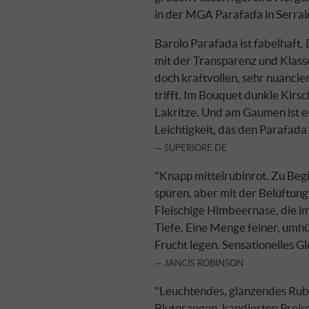
in der MGA Parafada in Serral
Barolo Parafada ist fabelhaft.
mit der Transparenz und Klas
doch kraftvollen, sehr nuancier
trifft. Im Bouquet dunkle Kir
Lakritze. Und am Gaumen ist 
Leichtigkeit, das den Parafada
SUPERIORE.DE
"Knapp mittelrubinrot. Zu Begin
spüren, aber mit der Belüftung
Fleischige Himbeernase, die im
Tiefe. Eine Menge feiner, umhül
Frucht legen. Sensationelles G
JANCIS ROBINSON
"Leuchtendes, glänzendes Rubi
Blutorangen, kandierten Preis