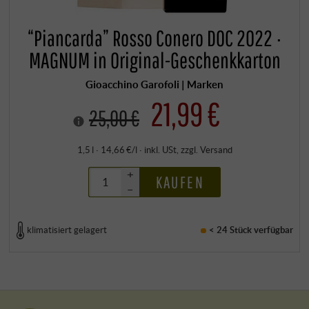
“Piancarda” Rosso Conero DOC 2022 ·
MAGNUM in Original-Geschenkkarton
Gioacchino Garofoli | Marken
21,99 €
25,00 €
1,5 l · 14,66 €/l
·
inkl. USt
, zzgl.
Versand
+
KAUFEN
–
klimatisiert gelagert
< 24 Stück
verfügbar