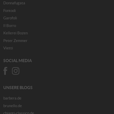
Donnafugata
Fontodi
Garofoli
Il Borro
Kellerei Bozen
Peter Zemmer
Vietti
SOCIAL MEDIA
UNSERE BLOGS
barbera.de
brunello.de
chianti-classico.de