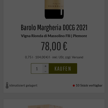
Barolo Margheria DOCG 2021
Vigna Rionda di Massolino Flli | Piemont
78,00 €
0,75 l · 104,00 €/l
·
inkl. USt
, zzgl.
Versand
+
KAUFEN
–
klimatisiert gelagert
10 Stück
verfügbar