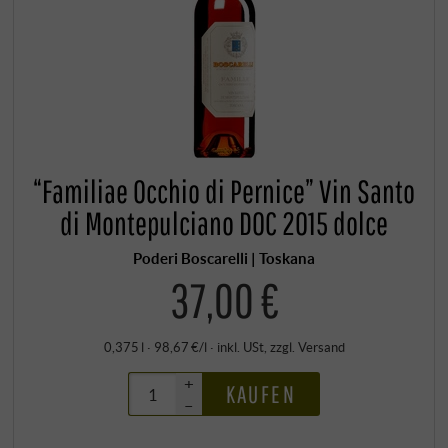
“Familiae Occhio di Pernice” Vin Santo
di Montepulciano DOC 2015 dolce
Poderi Boscarelli | Toskana
37,00 €
0,375 l · 98,67 €/l
·
inkl. USt
, zzgl.
Versand
+
KAUFEN
–