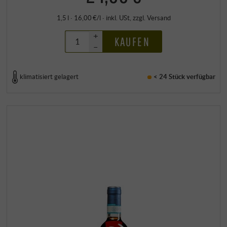
1,5 l · 16,00 €/l
·
inkl. USt
, zzgl.
Versand
+
KAUFEN
–
klimatisiert gelagert
< 24 Stück
verfügbar