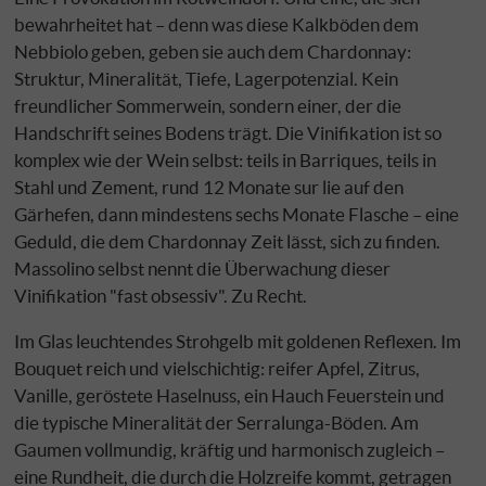
bewahrheitet hat – denn was diese Kalkböden dem
Nebbiolo geben, geben sie auch dem Chardonnay:
Struktur, Mineralität, Tiefe, Lagerpotenzial. Kein
freundlicher Sommerwein, sondern einer, der die
Handschrift seines Bodens trägt. Die Vinifikation ist so
komplex wie der Wein selbst: teils in Barriques, teils in
Stahl und Zement, rund 12 Monate sur lie auf den
Gärhefen, dann mindestens sechs Monate Flasche – eine
Geduld, die dem Chardonnay Zeit lässt, sich zu finden.
Massolino selbst nennt die Überwachung dieser
Vinifikation "fast obsessiv". Zu Recht.
Im Glas leuchtendes Strohgelb mit goldenen Reflexen. Im
Bouquet reich und vielschichtig: reifer Apfel, Zitrus,
Vanille, geröstete Haselnuss, ein Hauch Feuerstein und
die typische Mineralität der Serralunga-Böden. Am
Gaumen vollmundig, kräftig und harmonisch zugleich –
eine Rundheit, die durch die Holzreife kommt, getragen