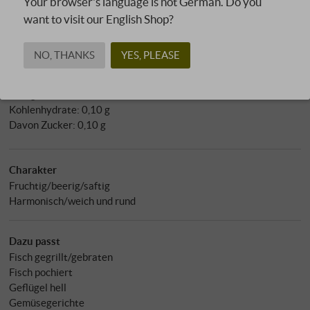
Your browser's language is not German. Do you
pH-Wert: 3,44
want to visit our English Shop?
Allergene
enthält Sulfite
NO, THANKS
YES, PLEASE
Nährwertangaben pro 100 ml
Energie in kcal: 72 kcal
Energie in kJ: 302 kJ
Kohlenhydrate: 0,10 g
Davon Zucker: 0,10 g
Charakter
Fruchtig/beerig/saftig
Harmonisch/weich und rund
Dazu passt
Fisch gegrillt/gebraten
Fisch pochiert
Geflügel hell
Gemüsegerichte