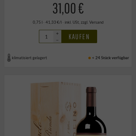
31,00 €
0,75 l · 41,33 €/l
·
inkl. USt
, zzgl.
Versand
+
KAUFEN
–
klimatisiert gelagert
< 24 Stück
verfügbar