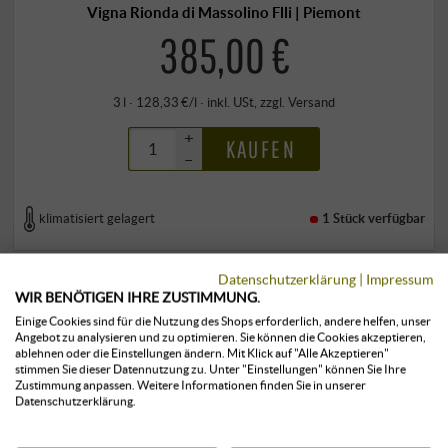
Vigna Rionda di Massolino Flli | Piemont
385,00 €
3 l · 128,33 €/l
·
inkl. USt
, zzgl.
Versand
+
KAUFEN
–
klimatisiert gelagert
1 Stück
verfügbar
Datenschutzerklärung
|
Impressum
WIR BENÖTIGEN IHRE ZUSTIMMUNG.
Einige Cookies sind für die Nutzung des Shops erforderlich, andere helfen, unser
Angebot zu analysieren und zu optimieren. Sie können die Cookies akzeptieren,
ablehnen oder die Einstellungen ändern. Mit Klick auf "Alle Akzeptieren"
stimmen Sie dieser Datennutzung zu. Unter "Einstellungen" können Sie Ihre
Zustimmung anpassen. Weitere Informationen finden Sie in unserer
KUNDEN, DIE DIESES PRODUKT
Datenschutzerklärung.
GEKAUFT HABEN, KAUFTEN AUCH: