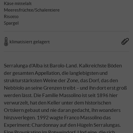
Käse mittelalt
Meeresfrüchte/Schalentiere
Risotto
Spargel
klimatisiert gelagert
Serralunga d'Alba ist Barolo-Land. Kalkreichste Böden
der gesamten Appellation, die langlebigsten und
strukturstärksten Weine der Zone, das Dorf, das den
Nebbiolo an seine Grenzen treibt – und ihn dort erst groß
werden lässt. Die Familie Massolino ist seit 1896 hier
verwurzelt, hat den Keller unter dem historischen
Ortskern gebaut und nie daran gedacht, ihn woanders
hinzuverlegen. 1992 wagte Franco Massolino das
Experiment: Chardonnay auf den Hügeln Serralungas.
Eine Provokation im Rotweindorf. Und eine, die sich