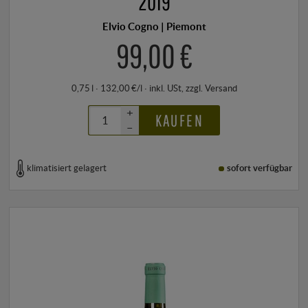
2019
Elvio Cogno | Piemont
99,00 €
0,75 l · 132,00 €/l
·
inkl. USt
, zzgl.
Versand
+
KAUFEN
–
klimatisiert gelagert
sofort verfügbar