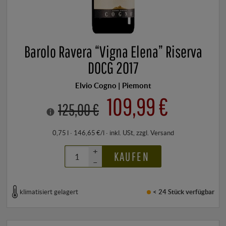
Barolo Ravera “Vigna Elena” Riserva
DOCG 2017
Elvio Cogno | Piemont
109,99 €
125,00 €
0,75 l · 146,65 €/l
·
inkl. USt
, zzgl.
Versand
+
KAUFEN
–
klimatisiert gelagert
< 24 Stück
verfügbar