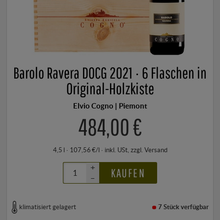
Barolo Ravera DOCG 2021 · 6 Flaschen in
Original-Holzkiste
Elvio Cogno | Piemont
484,00 €
4,5 l · 107,56 €/l
·
inkl. USt
, zzgl.
Versand
+
KAUFEN
–
klimatisiert gelagert
7 Stück
verfügbar