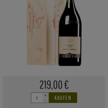
219,00 €
+
KAUFEN
–