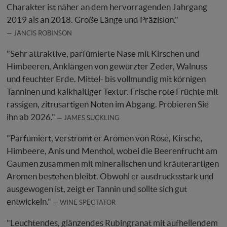
Charakter ist näher an dem hervorragenden Jahrgang
2019 als an 2018. Große Länge und Präzision."
JANCIS ROBINSON
"Sehr attraktive, parfümierte Nase mit Kirschen und
Himbeeren, Anklängen von gewürzter Zeder, Walnuss
und feuchter Erde. Mittel- bis vollmundig mit körnigen
Tanninen und kalkhaltiger Textur. Frische rote Früchte mit
rassigen, zitrusartigen Noten im Abgang. Probieren Sie
ihn ab 2026."
JAMES SUCKLING
"Parfümiert, verströmt er Aromen von Rose, Kirsche,
Himbeere, Anis und Menthol, wobei die Beerenfrucht am
Gaumen zusammen mit mineralischen und kräuterartigen
Aromen bestehen bleibt. Obwohl er ausdrucksstark und
ausgewogen ist, zeigt er Tannin und sollte sich gut
entwickeln."
WINE SPECTATOR
"Leuchtendes, glänzendes Rubingranat mit aufhellendem