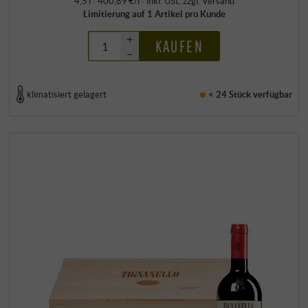
4,5 l · 400,89 €/l
·
inkl. USt
, zzgl.
Versand
Limitierung auf 1 Artikel pro Kunde
+
KAUFEN
–
klimatisiert gelagert
< 24 Stück
verfügbar