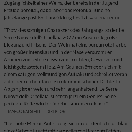
Zugänglichkeit eines Weins, der bereits in der Jugend
Freude bereitet, dabei aber das Potential für eine
jahrelange positive Entwicklung besitzt.
SUPERIORE.DE
"Trotz des sonnigen Charakters des Jahrgangs ist der Le
Serre Nuove dell'Ornellaia 2022 ein Ausdruck großer
Eleganz und Frische. Der Wein hat eine purpurrote Farbe
von großer Intensität und in der Nase verströmt er
Aromen von reifen schwarzen Früchten, Gewürzen und
leicht getoastetem Holz. Am Gaumen öffnet er sich mit
einem saftigen, vollmundigen Auftakt und schreitet voran
auf einer reichen Tanninstruktur mit schöner Dichte. Im
Abgang ist er weich und sehr langanhaltend. Le Serre
Nuove dell’Ornellaia ist schon jetzt ein Genuss. Seine
perfekte Reife wird er in zehn Jahren erreichen."
MARCO BALSIMELLI, DIREKTOR
"Der hohe Merlot-Anteil zeigt sich in der deutlich rot-blau
eingefärbten Frucht mit zart gelierten Beerenfrüchten,