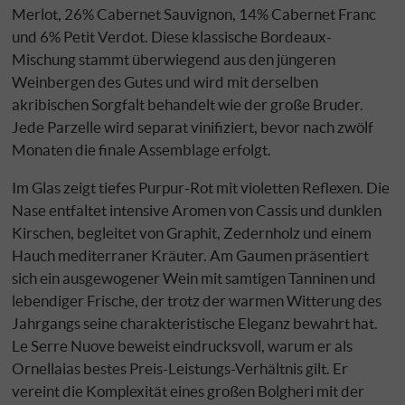
Merlot, 26% Cabernet Sauvignon, 14% Cabernet Franc
und 6% Petit Verdot. Diese klassische Bordeaux-
Mischung stammt überwiegend aus den jüngeren
Weinbergen des Gutes und wird mit derselben
akribischen Sorgfalt behandelt wie der große Bruder.
Jede Parzelle wird separat vinifiziert, bevor nach zwölf
Monaten die finale Assemblage erfolgt.
Im Glas zeigt tiefes Purpur-Rot mit violetten Reflexen. Die
Nase entfaltet intensive Aromen von Cassis und dunklen
Kirschen, begleitet von Graphit, Zedernholz und einem
Hauch mediterraner Kräuter. Am Gaumen präsentiert
sich ein ausgewogener Wein mit samtigen Tanninen und
lebendiger Frische, der trotz der warmen Witterung des
Jahrgangs seine charakteristische Eleganz bewahrt hat.
Le Serre Nuove beweist eindrucksvoll, warum er als
Ornellaias bestes Preis-Leistungs-Verhältnis gilt. Er
vereint die Komplexität eines großen Bolgheri mit der