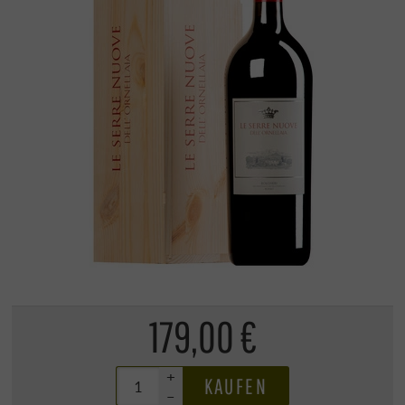
179,00 €
+
KAUFEN
–