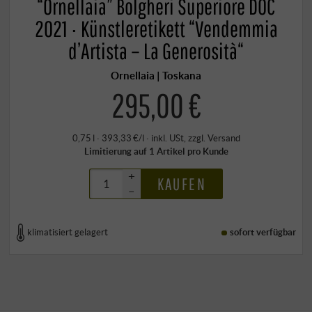
“Ornellaia” Bolgheri Superiore DOC
2021 · Künstleretikett “Vendemmia
d’Artista – La Generosità“
Ornellaia | Toskana
295,00 €
0,75 l · 393,33 €/l
·
inkl. USt
, zzgl.
Versand
Limitierung auf 1 Artikel pro Kunde
+
KAUFEN
–
klimatisiert gelagert
sofort verfügbar