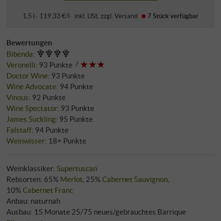
1,5 l · 119,33 €/l
·
inkl. USt
, zzgl.
Versand
7 Stück
verfügbar
Bewertungen
Bibenda
:
Veronelli
:
93 Punkte
Doctor Wine
:
93 Punkte
Wine Advocate
:
94 Punkte
Vinous
:
92 Punkte
Wine Spectator
:
93 Punkte
James Suckling
:
95 Punkte
Falstaff
:
94 Punkte
Weinwisser
:
18+ Punkte
Weinklassiker:
Supertuscan
Rebsorten: 65%
Merlot
, 25%
Cabernet Sauvignon
,
10%
Cabernet Franc
Anbau: naturnah
Ausbau: 15 Monate 25/75 neues/gebrauchtes Barrique