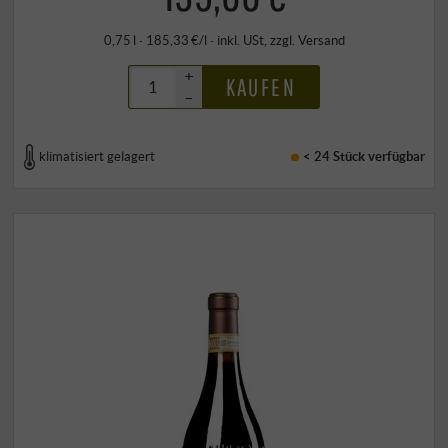
0,75 l · 185,33 €/l
·
inkl. USt
, zzgl.
Versand
+
KAUFEN
–
klimatisiert gelagert
< 24 Stück
verfügbar