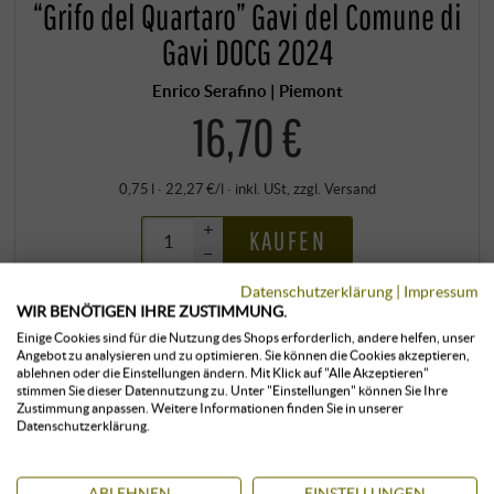
“Grifo del Quartaro” Gavi del Comune di
Gavi DOCG 2024
Enrico Serafino | Piemont
16,70 €
0,75 l · 22,27 €/l
·
inkl. USt
, zzgl.
Versand
+
KAUFEN
–
Datenschutzerklärung
|
Impressum
WIR BENÖTIGEN IHRE ZUSTIMMUNG.
klimatisiert gelagert
sofort verfügbar
Einige Cookies sind für die Nutzung des Shops erforderlich, andere helfen, unser
Angebot zu analysieren und zu optimieren. Sie können die Cookies akzeptieren,
ablehnen oder die Einstellungen ändern. Mit Klick auf "Alle Akzeptieren"
stimmen Sie dieser Datennutzung zu. Unter "Einstellungen" können Sie Ihre
Zustimmung anpassen. Weitere Informationen finden Sie in unserer
Datenschutzerklärung.
ABLEHNEN
EINSTELLUNGEN