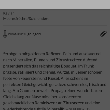
Desserts
Kuchen und Gebäck
Kaviar
Meeresfrüchte/Schalentiere
klimatisiert gelagert
Strohgelb mit goldenen Reflexen. Fein und ausdauernd
nach Mineralien, Blumen und Zitrusfrüchten duftend
präsentiert sich das reichhaltige Bouquet. Im Trunk
präzise, raffiniert und cremig, würzig, mit einer schönen
Note von Feuerstein und Kiesel. Alles scheint im
perfekten Gleichgewicht, geradezu schwerelos, frisch und
lang. Am Gaumen beweist Propago einen wunderbaren
Gleichklang zur Nase mit einer konsistenten
geschmacklichen Reminiszenz an Zitrusnoten und eine
wiederkehrende subtile Mineralik.
SUPERIORE.DE