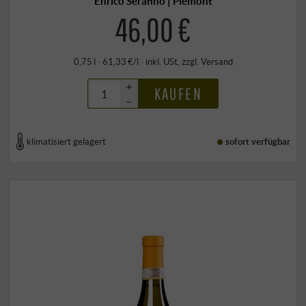
Enrico Serafino | Piemont
46,00 €
0,75 l · 61,33 €/l
·
inkl. USt
, zzgl.
Versand
+
KAUFEN
–
klimatisiert gelagert
sofort verfügbar