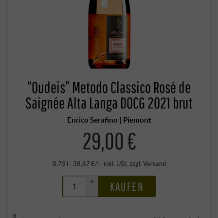
“Oudeis” Metodo Classico Rosé de
Saignée Alta Langa DOCG 2021 brut
Enrico Serafino | Piemont
29,00 €
0,75 l · 38,67 €/l
·
inkl. USt
, zzgl.
Versand
+
KAUFEN
–