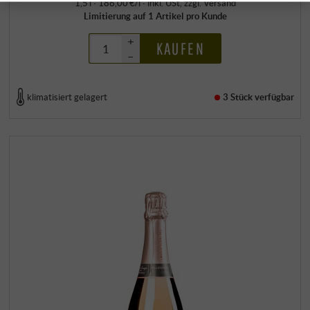
1,5 l · 186,00 €/l
·
inkl. USt
, zzgl.
Versand
Limitierung auf 1 Artikel pro Kunde
+
KAUFEN
–
klimatisiert gelagert
3 Stück
verfügbar