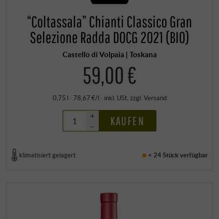
“Coltassala” Chianti Classico Gran
Selezione Radda DOCG 2021 (BIO)
Castello di Volpaia | Toskana
59,00 €
0,75 l · 78,67 €/l
·
inkl. USt
, zzgl.
Versand
+
KAUFEN
–
klimatisiert gelagert
< 24 Stück
verfügbar