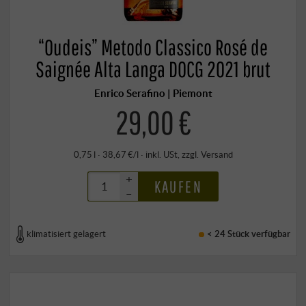
“Oudeis” Metodo Classico Rosé de
Saignée Alta Langa DOCG 2021 brut
Enrico Serafino | Piemont
29,00 €
0,75 l · 38,67 €/l
·
inkl. USt
, zzgl.
Versand
+
KAUFEN
–
klimatisiert gelagert
< 24 Stück
verfügbar