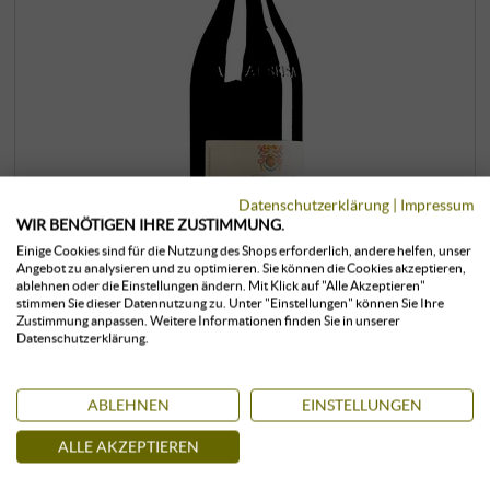
Datenschutzerklärung
|
Impressum
WIR BENÖTIGEN IHRE ZUSTIMMUNG.
Einige Cookies sind für die Nutzung des Shops erforderlich, andere helfen, unser
Angebot zu analysieren und zu optimieren. Sie können die Cookies akzeptieren,
ablehnen oder die Einstellungen ändern. Mit Klick auf "Alle Akzeptieren"
stimmen Sie dieser Datennutzung zu. Unter "Einstellungen" können Sie Ihre
Barolo Cannubi DOCG 2021 (BIO) ·
Zustimmung anpassen. Weitere Informationen finden Sie in unserer
Datenschutzerklärung.
MAGNUM
E. Pira & Figli / Chiara Boschis | Piemont
ABLEHNEN
EINSTELLUNGEN
279,00 €
ALLE AKZEPTIEREN