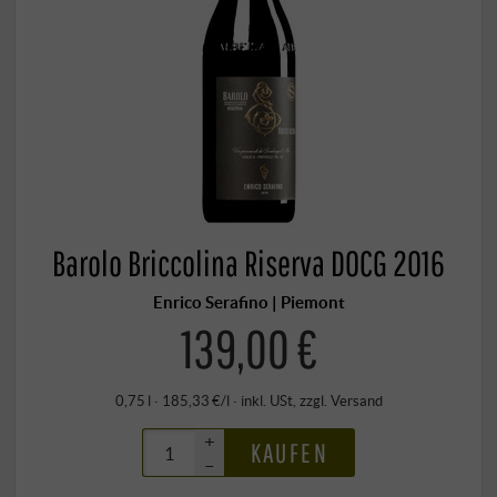
Barolo Briccolina Riserva DOCG 2016
Enrico Serafino | Piemont
139,00 €
0,75 l · 185,33 €/l
·
inkl. USt
, zzgl.
Versand
+
KAUFEN
–