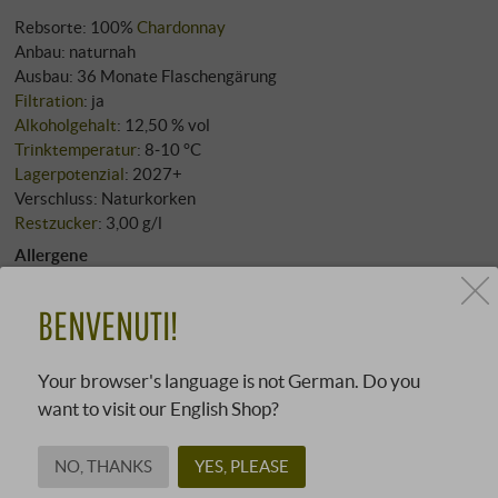
Rebsorte: 100%
Chardonnay
Anbau: naturnah
Ausbau: 36 Monate Flaschengärung
Filtration
: ja
Alkoholgehalt
: 12,50 % vol
Trinktemperatur
: 8‑10 °C
Lagerpotenzial
: 2027+
Verschluss: Naturkorken
Restzucker
: 3,00 g/l
Allergene
enthält Sulfite
BENVENUTI!
Charakter
Leicht/frisch/spritzig
Your browser's language is not German. Do you
Elegant/mineralisch
want to visit our English Shop?
Dazu passt
NO, THANKS
YES, PLEASE
Apéritif