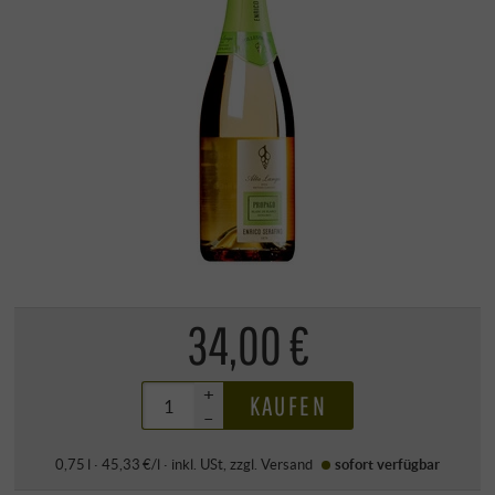
34,00 €
+
KAUFEN
–
0,75 l · 45,33 €/l
·
inkl. USt
, zzgl.
Versand
sofort verfügbar