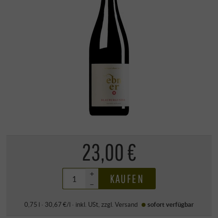
23,00 €
+
KAUFEN
–
0,75 l · 30,67 €/l
·
inkl. USt
, zzgl.
Versand
sofort verfügbar