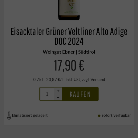
Eisacktaler Grüner Veltliner Alto Adige
DOC 2024
Weingut Ebner | Südtirol
17,90 €
0,75 l · 23,87 €/l
·
inkl. USt
, zzgl.
Versand
+
KAUFEN
–
klimatisiert gelagert
sofort verfügbar