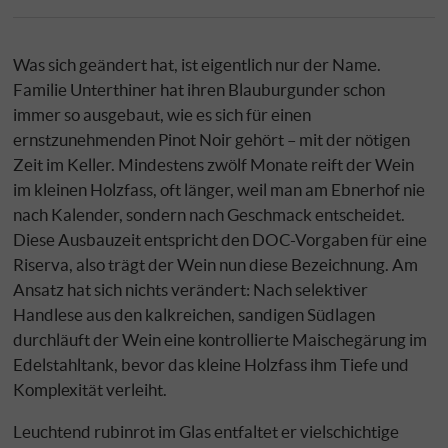
Was sich geändert hat, ist eigentlich nur der Name.
Familie Unterthiner hat ihren Blauburgunder schon
immer so ausgebaut, wie es sich für einen
ernstzunehmenden Pinot Noir gehört – mit der nötigen
Zeit im Keller. Mindestens zwölf Monate reift der Wein
im kleinen Holzfass, oft länger, weil man am Ebnerhof nie
nach Kalender, sondern nach Geschmack entscheidet.
Diese Ausbauzeit entspricht den DOC-Vorgaben für eine
Riserva, also trägt der Wein nun diese Bezeichnung. Am
Ansatz hat sich nichts verändert: Nach selektiver
Handlese aus den kalkreichen, sandigen Südlagen
durchläuft der Wein eine kontrollierte Maischegärung im
Edelstahltank, bevor das kleine Holzfass ihm Tiefe und
Komplexität verleiht.
Leuchtend rubinrot im Glas entfaltet er vielschichtige