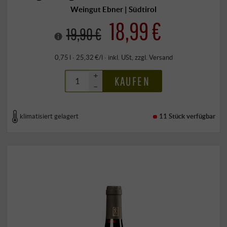
Weingut Ebner | Südtirol
18,99 €
19,90 €
0,75 l · 25,32 €/l
·
inkl. USt
, zzgl.
Versand
+
KAUFEN
–
klimatisiert gelagert
11 Stück
verfügbar