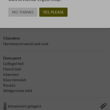
Nährwertangaben pro 100 ml
Energie in kcal: 79 kcal
Energie in kJ: 332 kJ
NO, THANKS
YES, PLEASE
Kohlenhydrate: 1,20 g
Davon Zucker: 0,10 g
Charakter
Harmonisch/weich und rund
Dazu passt
Geflügel hell
Fleisch hell
Innereien
Käse mittelalt
Risotto
Wildgerichte mild
klimatisiert gelagert