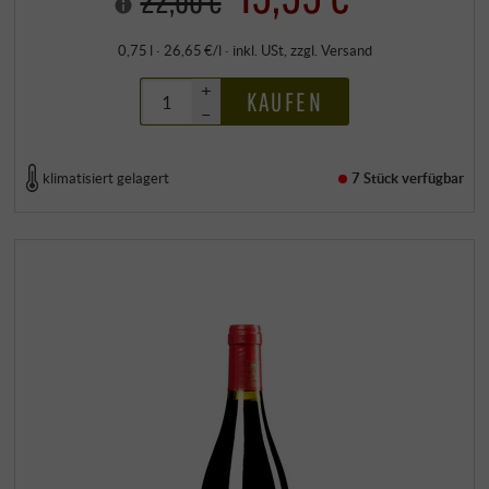
22,00 €
0,75 l · 26,65 €/l
·
inkl. USt
, zzgl.
Versand
+
KAUFEN
–
klimatisiert gelagert
7 Stück
verfügbar