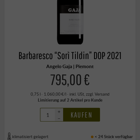
Barbaresco “Sorì Tildin” DOP 2021
Angelo Gaja | Piemont
795,00 €
0,75 l · 1.060,00 €/l
·
inkl. USt
, zzgl.
Versand
Limitierung auf 2 Artikel pro Kunde
+
KAUFEN
–
klimatisiert gelagert
< 24 Stück
verfügbar