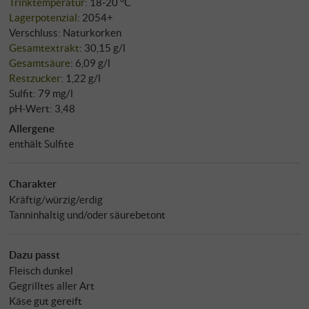
Trinktemperatur
: 18‑20 °C
Lagerpotenzial
: 2054+
Verschluss: Naturkorken
Gesamtextrakt
: 30,15 g/l
Gesamtsäure
: 6,09 g/l
Restzucker
: 1,22 g/l
Sulfit: 79 mg/l
pH-Wert: 3,48
Allergene
enthält Sulfite
Charakter
Kräftig/würzig/erdig
Tanninhaltig und/oder säurebetont
Dazu passt
Fleisch dunkel
Gegrilltes aller Art
Käse gut gereift