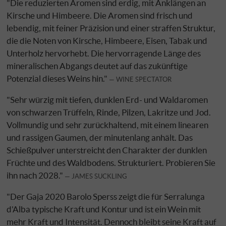
"Die reduzierten Aromen sind erdig, mit Anklängen an
Kirsche und Himbeere. Die Aromen sind frisch und
lebendig, mit feiner Präzision und einer straffen Struktur,
die die Noten von Kirsche, Himbeere, Eisen, Tabak und
Unterholz hervorhebt. Die hervorragende Länge des
mineralischen Abgangs deutet auf das zukünftige
Potenzial dieses Weins hin."
WINE SPECTATOR
"Sehr würzig mit tiefen, dunklen Erd- und Waldaromen
von schwarzen Trüffeln, Rinde, Pilzen, Lakritze und Jod.
Vollmundig und sehr zurückhaltend, mit einem linearen
und rassigen Gaumen, der minutenlang anhält. Das
Schießpulver unterstreicht den Charakter der dunklen
Früchte und des Waldbodens. Strukturiert. Probieren Sie
ihn nach 2028."
JAMES SUCKLING
"Der Gaja 2020 Barolo Sperss zeigt die für Serralunga
d'Alba typische Kraft und Kontur und ist ein Wein mit
mehr Kraft und Intensität. Dennoch bleibt seine Kraft auf