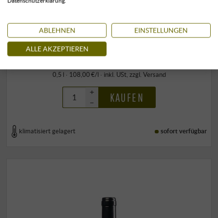
Datenschutzerklärung.
Grappa di Barbaresco
ABLEHNEN
EINSTELLUNGEN
Angelo Gaja | Distilleria del Barbaresco | Piemont
54,00 €
ALLE AKZEPTIEREN
0,5 l · 108,00 €/l
·
inkl. USt
, zzgl.
Versand
+
KAUFEN
–
klimatisiert gelagert
sofort verfügbar