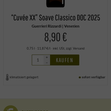
“Cuvée XX” Soave Classico DOC 2025
Guerrieri Rizzardi | Venetien
8,90 €
0,75 l · 11,87 €/l
·
inkl. USt
, zzgl.
Versand
+
KAUFEN
–
klimatisiert gelagert
sofort verfügbar