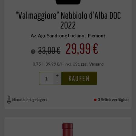
“Valmaggiore” Nebbiolo d’Alba DOC
2022
Az. Agr. Sandrone Luciano | Piemont
29,99 €
33,00 €
0,75 l · 39,99 €/l
·
inkl. USt
, zzgl.
Versand
+
KAUFEN
–
klimatisiert gelagert
3 Stück
verfügbar