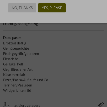
Energie in kJ: 290 kJ
NO, THANKS
YES, PLEASE
Charakter
Fruchtig/beerig/saftig
Dazu passt
Brotzeit deftig
Gemüsegerichte
Fisch gegrillt/gebraten
Fleisch hell
Geflügel hell
Gegrilltes aller Art
Käse mittelalt
Pizza/Pasta/Aufläufe und Co.
Terrinen/Pasteten
Wildgerichte mild
klimatisiert gelagert