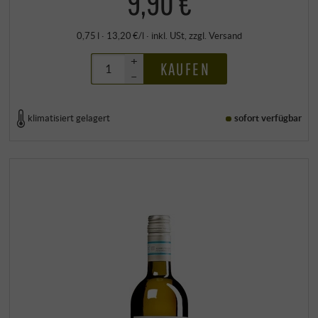
9,90 €
0,75 l · 13,20 €/l
·
inkl. USt
, zzgl.
Versand
+
KAUFEN
–
klimatisiert gelagert
sofort verfügbar