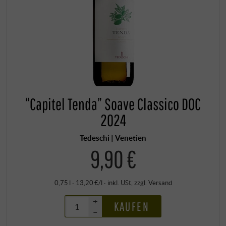
“Capitel Tenda” Soave Classico DOC
2024
Tedeschi | Venetien
9,90 €
0,75 l · 13,20 €/l
·
inkl. USt
, zzgl.
Versand
+
KAUFEN
–