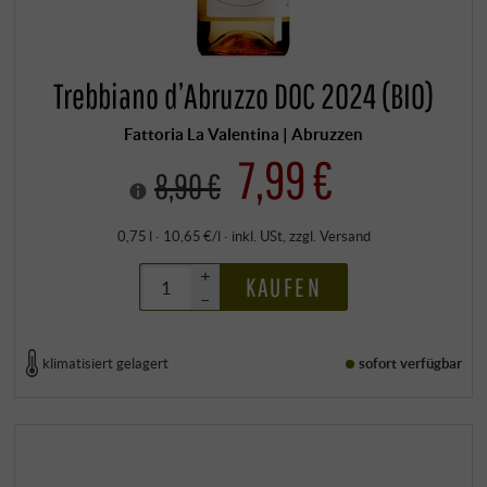
Trebbiano d’Abruzzo DOC 2024 (BIO)
Fattoria La Valentina | Abruzzen
7,99 €
8,90 €
0,75 l · 10,65 €/l
·
inkl. USt
, zzgl.
Versand
+
KAUFEN
–
klimatisiert gelagert
sofort verfügbar