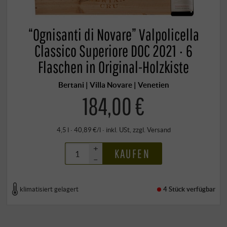
“Ognisanti di Novare” Valpolicella
Classico Superiore DOC 2021 · 6
Flaschen in Original-Holzkiste
Bertani | Villa Novare | Venetien
184,00 €
4,5 l · 40,89 €/l
·
inkl. USt
, zzgl.
Versand
+
KAUFEN
–
klimatisiert gelagert
4 Stück
verfügbar