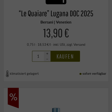
“Le Quaiare” Lugana DOC 2025
Bertani | Venetien
13,90 €
0,75 l · 18,53 €/l
·
inkl. USt
, zzgl.
Versand
+
KAUFEN
–
klimatisiert gelagert
sofort verfügbar