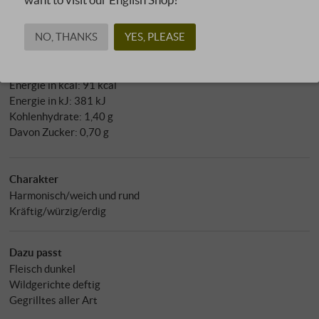
pH-Wert: 3,50
Allergene
NO, THANKS
YES, PLEASE
enthält Sulfite
Nährwertangaben pro 100 ml
Energie in kcal: 91 kcal
Energie in kJ: 381 kJ
Kohlenhydrate: 1,40 g
Davon Zucker: 0,70 g
Charakter
Harmonisch/weich und rund
Kräftig/würzig/erdig
Dazu passt
Fleisch dunkel
Wildgerichte deftig
Gegrilltes aller Art