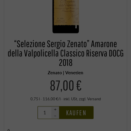
“Selezione Sergio Zenato” Amarone
della Valpolicella Classico Riserva DOCG
2018
Zenato | Venetien
87,00 €
0,75 l · 116,00 €/l
·
inkl. USt
, zzgl.
Versand
+
KAUFEN
–