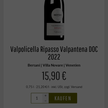
Valpolicella Ripasso Valpantena DOC
2022
Bertani | Villa Novare | Venetien
15,90 €
0,75 l · 21,20 €/l
·
inkl. USt
, zzgl.
Versand
+
KAUFEN
–