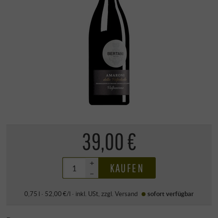
39,00 €
+
KAUFEN
–
0,75 l · 52,00 €/l
·
inkl. USt
, zzgl.
Versand
sofort verfügbar