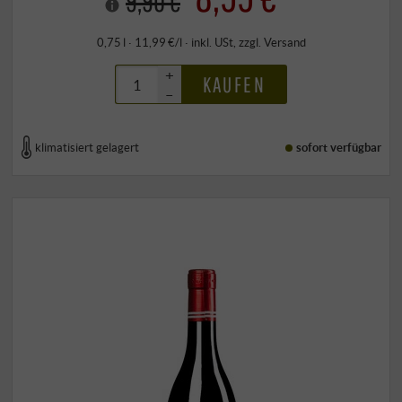
9,90 €
0,75 l · 11,99 €/l
·
inkl. USt
, zzgl.
Versand
+
KAUFEN
–
klimatisiert gelagert
sofort verfügbar