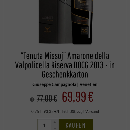
“Tenuta Missoj” Amarone della
Valpolicella Riserva DOCG 2013 · in
Geschenkkarton
Giuseppe Campagnola | Venetien
69,99 €
77,00 €
0,75 l · 93,32 €/l
·
inkl. USt
, zzgl.
Versand
+
KAUFEN
–