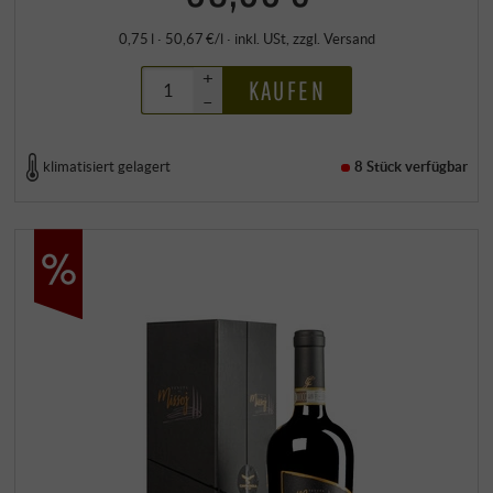
0,75 l · 50,67 €/l
·
inkl. USt
, zzgl.
Versand
+
KAUFEN
–
klimatisiert gelagert
8 Stück
verfügbar