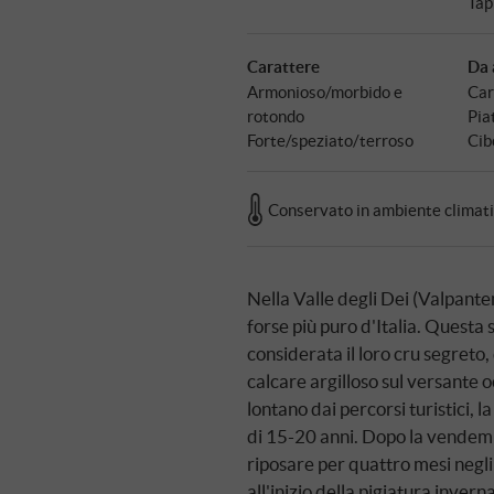
Tap
Carattere
Da 
Armonioso/morbido e
Car
rotondo
Pia
Forte/speziato/terroso
Cibo
Conservato in ambiente climat
Nella Valle degli Dei (Valpante
forse più puro d'Italia. Questa 
considerata il loro cru segreto,
calcare argilloso sul versante o
lontano dai percorsi turistici, 
di 15-20 anni. Dopo la vendem
riposare per quattro mesi negli 
all'inizio della pigiatura inver