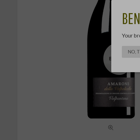
BEN
Your br
NO, 