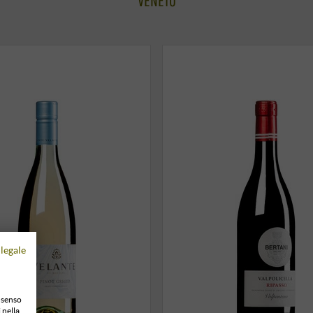
legale
onsenso
 nella