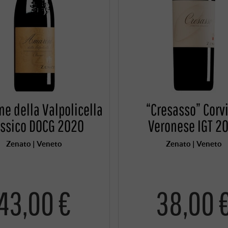
e della Valpolicella
“Cresasso” Corv
assico DOCG 2020
Veronese IGT 2
Zenato | Veneto
Zenato | Veneto
43,00 €
38,00 