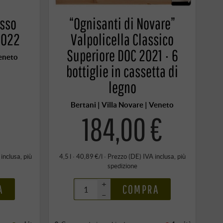
asso
“Ognisanti di Novare”
2022
Valpolicella Classico
Superiore DOC 2021 · 6
Veneto
bottiglie in cassetta di
legno
Bertani | Villa Novare | Veneto
€
184,00 €
 inclusa
, più
4,5 l · 40,89 €/l
·
Prezzo (DE)
IVA inclusa
, più
spedizione
+
A
COMPRA
–