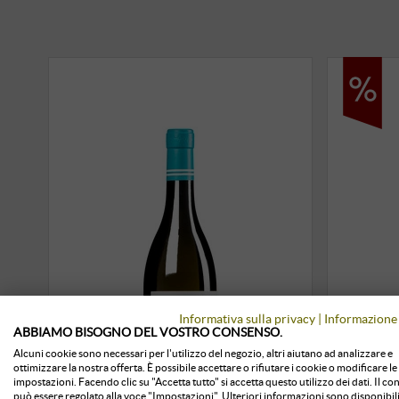
Informativa sulla privacy
|
Informazione 
ABBIAMO BISOGNO DEL VOSTRO CONSENSO.
Alcuni cookie sono necessari per l'utilizzo del negozio, altri aiutano ad analizzare e
ottimizzare la nostra offerta. È possibile accettare o rifiutare i cookie o modificare le
impostazioni. Facendo clic su "Accetta tutto" si accetta questo utilizzo dei dati. Il c
può essere regolato alla voce "Impostazioni". Ulteriori informazioni sono disponibili