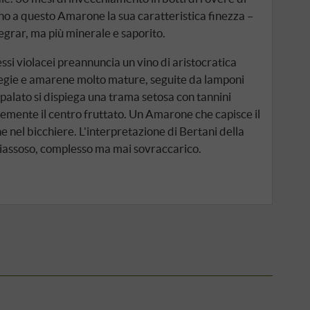
no a questo Amarone la sua caratteristica finezza –
egrar, ma più minerale e saporito.
lessi violacei preannuncia un vino di aristocratica
iegie e amarene molto mature, seguite da lamponi
Al palato si dispiega una trama setosa con tannini
mente il centro fruttato. Un Amarone che capisce il
e nel bicchiere. L'interpretazione di Bertani della
hiassoso, complesso ma mai sovraccarico.