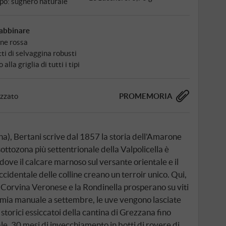
po: sughero naturale
abbinare
ne rossa
tti di selvaggina robusti
 alla griglia di tutti i tipi
izzato
PROMEMORIA
na), Bertani scrive dal 1857 la storia dell'Amarone
sottozona più settentrionale della Valpolicella è
 dove il calcare marnoso sul versante orientale e il
ccidentale delle colline creano un terroir unico. Qui,
la Corvina Veronese e la Rondinella prosperano su viti
mia manuale a settembre, le uve vengono lasciate
storici essiccatoi della cantina di Grezzana fino
nale. 30 mesi di invecchiamento in botti di rovere di