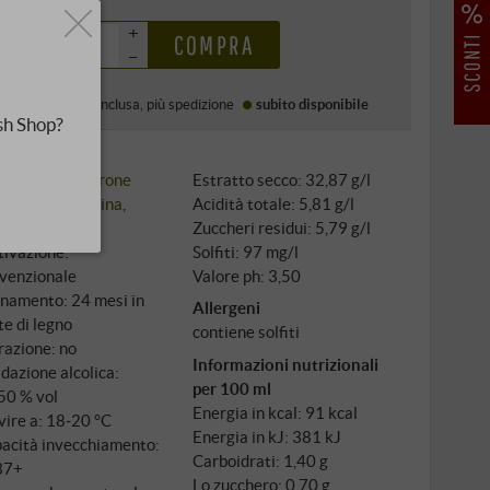
0 €
+
COMPRA
–
Prezzo (DE)
IVA inclusa
, più
spedizione
subito disponibile
sh Shop?
i classici:
Amarone
Estratto secco: 32,87 g/l
igni: 80%
Corvina
,
Acidità totale: 5,81 g/l
%
Rondinella
Zuccheri residui: 5,79 g/l
tivazione:
Solfiti: 97 mg/l
venzionale
Valore ph: 3,50
inamento: 24 mesi in
Allergeni
te di legno
contiene solfiti
trazione: no
Informazioni nutrizionali
dazione alcolica:
per 100 ml
50 % vol
Energia in kcal: 91 kcal
vire a: 18‑20 °C
Energia in kJ: 381 kJ
acità invecchiamento:
Carboidrati: 1,40 g
37+
Lo zucchero: 0,70 g