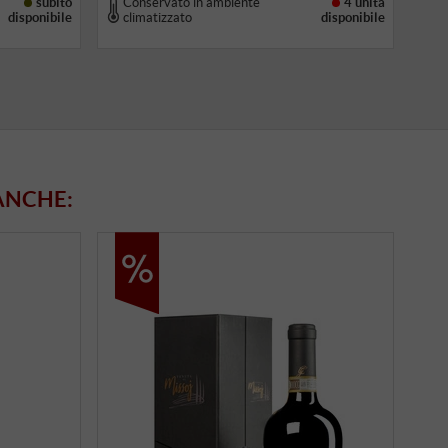
subito
Conservato in ambiente
4 unità
disponibile
climatizzato
disponibile
ANCHE: