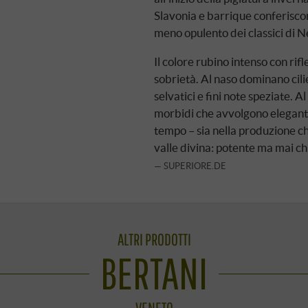
Slavonia e barrique conferisco
meno opulento dei classici di N
Il colore rubino intenso con rif
sobrietà. Al naso dominano cil
selvatici e fini note speziate. 
morbidi che avvolgono elegante
tempo – sia nella produzione ch
valle divina: potente ma mai c
SUPERIORE.DE
ALTRI PRODOTTI
BERTANI
VENETO