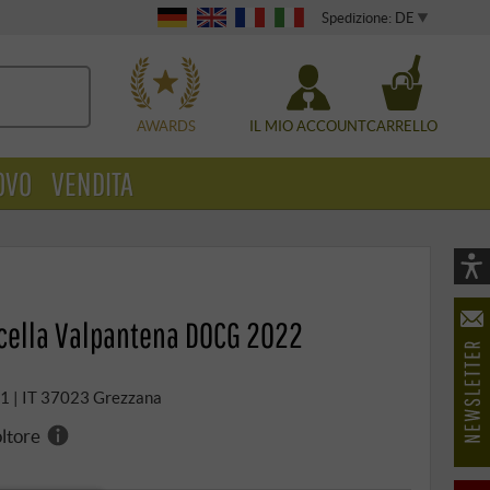
Spedizione: DE
WÄHLEN
AWARDS
IL MIO ACCOUNT
CARRELLO
OVO
VENDITA
Vi
As
cella Valpantena DOCG 2022
öf
o 1 | IT 37023 Grezzana
oltore