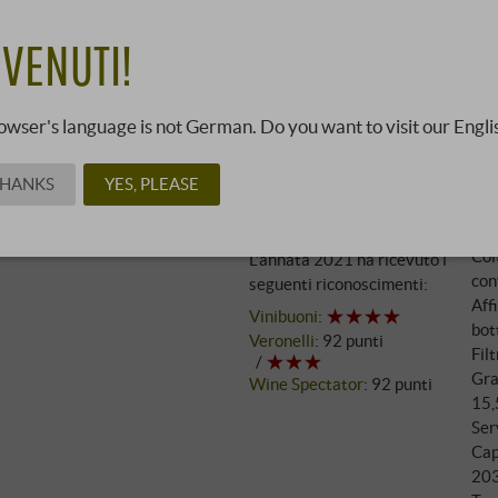
39,0
VENUTI!
03262922 ·
0,75 l · 52,00 €/l
·
owser's language is not German. Do you want to visit our Engli
Vin
THANKS
YES, PLEASE
Recensioni
Vit
Questa annata non è
20
ancora stata valutata.
Col
L’annata 2021 ha ricevuto i
con
seguenti riconoscimenti:
Aff
Vinibuoni
:
bot
Veronelli
:
92 punti
Fil
Gra
Wine Spectator
:
92 punti
15,
Ser
Cap
20