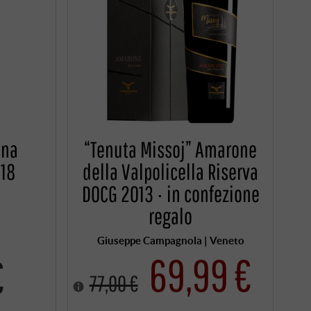
ina
“Tenuta Missoj” Amarone
018
della Valpolicella Riserva
DOCG 2013 · in confezione
regalo
Giuseppe Campagnola | Veneto
69,99 €
€
77,00 €