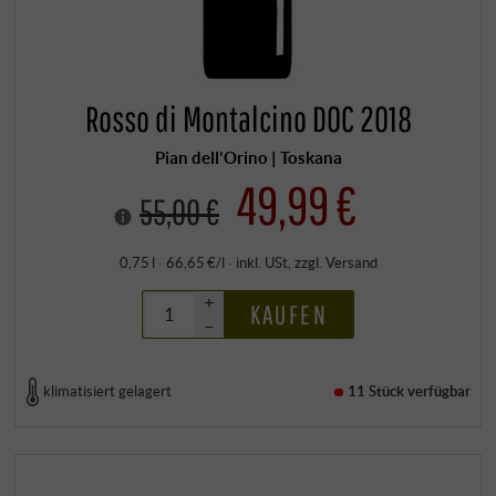
Rosso di Montalcino DOC 2018
Pian dell'Orino | Toskana
49,99 €
55,00 €
0,75 l · 66,65 €/l
·
inkl. USt
, zzgl.
Versand
+
KAUFEN
–
klimatisiert gelagert
11 Stück
verfügbar