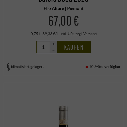
Elio Altare | Piemont
67,00 €
0,75 l · 89,33 €/l
·
inkl. USt
, zzgl.
Versand
+
KAUFEN
–
klimatisiert gelagert
10 Stück
verfügbar