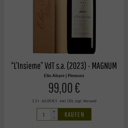
“L’Insieme” VdT s.a. (2023) · MAGNUM
Elio Altare | Piemont
99,00 €
1,5 l · 66,00 €/l
·
inkl. USt
, zzgl.
Versand
+
KAUFEN
–