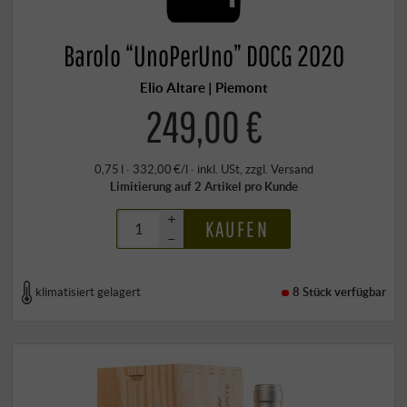
Barolo “UnoPerUno” DOCG 2020
Elio Altare | Piemont
249,00 €
0,75 l · 332,00 €/l
·
inkl. USt
, zzgl.
Versand
Limitierung auf 2 Artikel pro Kunde
+
KAUFEN
–
klimatisiert gelagert
8 Stück
verfügbar