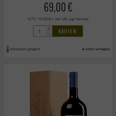
69,00 €
0,75 l · 92,00 €/l
·
inkl. USt
, zzgl.
Versand
+
KAUFEN
–
klimatisiert gelagert
sofort verfügbar