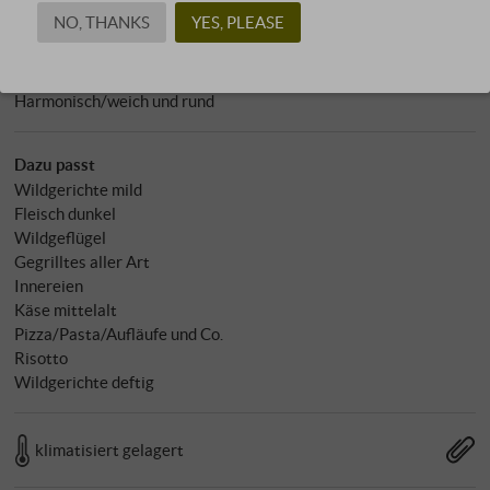
enthält Sulfite
NO, THANKS
YES, PLEASE
Charakter
Harmonisch/weich und rund
Dazu passt
Wildgerichte mild
Fleisch dunkel
Wildgeflügel
Gegrilltes aller Art
Innereien
Käse mittelalt
Pizza/Pasta/Aufläufe und Co.
Risotto
Wildgerichte deftig
klimatisiert gelagert