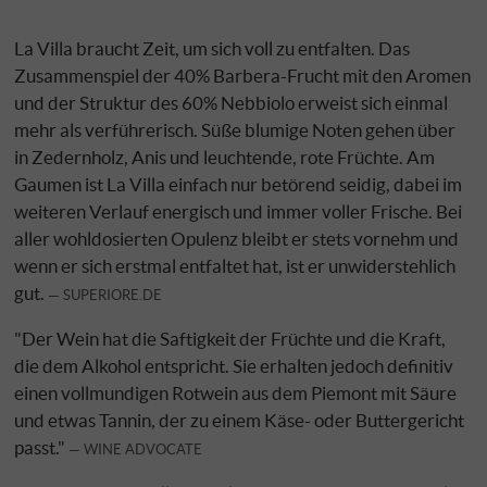
La Villa braucht Zeit, um sich voll zu entfalten. Das
Zusammenspiel der 40% Barbera-Frucht mit den Aromen
und der Struktur des 60% Nebbiolo erweist sich einmal
mehr als verführerisch. Süße blumige Noten gehen über
in Zedernholz, Anis und leuchtende, rote Früchte. Am
Gaumen ist La Villa einfach nur betörend seidig, dabei im
weiteren Verlauf energisch und immer voller Frische. Bei
aller wohldosierten Opulenz bleibt er stets vornehm und
wenn er sich erstmal entfaltet hat, ist er unwiderstehlich
gut.
SUPERIORE.DE
"Der Wein hat die Saftigkeit der Früchte und die Kraft,
die dem Alkohol entspricht. Sie erhalten jedoch definitiv
einen vollmundigen Rotwein aus dem Piemont mit Säure
und etwas Tannin, der zu einem Käse- oder Buttergericht
passt."
WINE ADVOCATE