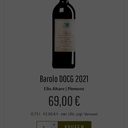
Barolo DOCG 2021
Elio Altare | Piemont
69,00 €
0,75 l · 92,00 €/l
·
inkl. USt
, zzgl.
Versand
+
KAUFEN