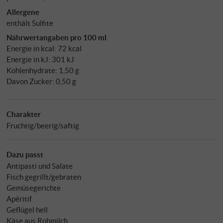
Allergene
enthält Sulfite
Nährwertangaben pro 100 ml
Energie in kcal: 72 kcal
Energie in kJ: 301 kJ
Kohlenhydrate: 1,50 g
Davon Zucker: 0,50 g
Charakter
Fruchtig/beerig/saftig
Dazu passt
Antipasti und Salate
Fisch gegrillt/gebraten
Gemüsegerichte
Apéritif
Geflügel hell
Käse aus Rohmilch