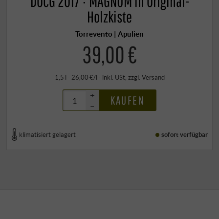
DOCG 2017 · MAGNUM in Original-
Holzkiste
Torrevento | Apulien
39,00 €
1,5 l · 26,00 €/l
·
inkl. USt
, zzgl.
Versand
+
KAUFEN
–
klimatisiert gelagert
sofort verfügbar