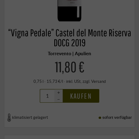
“Vigna Pedale” Castel del Monte Riserva
DOCG 2019
Torrevento | Apulien
11,80 €
0,75 l · 15,73 €/l
·
inkl. USt
, zzgl.
Versand
+
KAUFEN
–
klimatisiert gelagert
sofort verfügbar