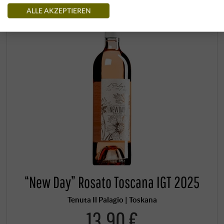
ALLE AKZEPTIEREN
“New Day” Rosato Toscana IGT 2025
Tenuta Il Palagio | Toskana
13,90 €