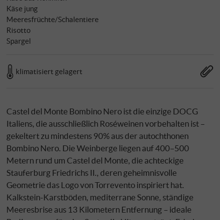
Käse jung
Meeresfrüchte/Schalentiere
Risotto
Spargel
klimatisiert gelagert
Castel del Monte Bombino Nero ist die einzige DOCG
Italiens, die ausschließlich Roséweinen vorbehalten ist –
gekeltert zu mindestens 90% aus der autochthonen
Bombino Nero. Die Weinberge liegen auf 400–500
Metern rund um Castel del Monte, die achteckige
Stauferburg Friedrichs II., deren geheimnisvolle
Geometrie das Logo von Torrevento inspiriert hat.
Kalkstein-Karstböden, mediterrane Sonne, ständige
Meeresbrise aus 13 Kilometern Entfernung – ideale