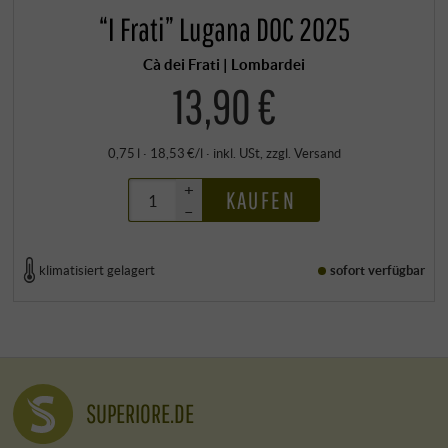
“I Frati” Lugana DOC 2025
Cà dei Frati | Lombardei
13,90 €
0,75 l · 18,53 €/l
·
inkl. USt
, zzgl.
Versand
+
KAUFEN
–
klimatisiert gelagert
sofort verfügbar
SUPERIORE.DE