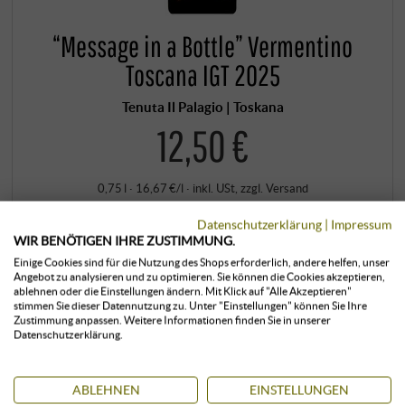
“Message in a Bottle” Vermentino
Toscana IGT 2025
Tenuta Il Palagio | Toskana
12,50 €
0,75 l · 16,67 €/l
·
inkl. USt
, zzgl.
Versand
+
Datenschutzerklärung
|
Impressum
KAUFEN
–
WIR BENÖTIGEN IHRE ZUSTIMMUNG.
Einige Cookies sind für die Nutzung des Shops erforderlich, andere helfen, unser
Angebot zu analysieren und zu optimieren. Sie können die Cookies akzeptieren,
ablehnen oder die Einstellungen ändern. Mit Klick auf "Alle Akzeptieren"
klimatisiert gelagert
sofort verfügbar
stimmen Sie dieser Datennutzung zu. Unter "Einstellungen" können Sie Ihre
Zustimmung anpassen. Weitere Informationen finden Sie in unserer
Datenschutzerklärung.
ABLEHNEN
EINSTELLUNGEN