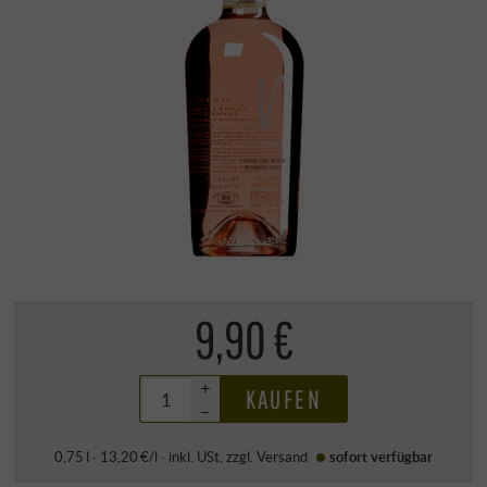
9,90 €
+
KAUFEN
–
0,75 l · 13,20 €/l
·
inkl. USt
, zzgl.
Versand
sofort verfügbar