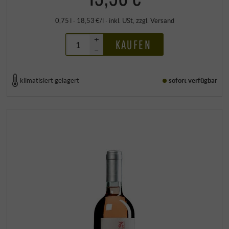
0,75 l · 18,53 €/l
·
inkl. USt
, zzgl.
Versand
+
KAUFEN
–
klimatisiert gelagert
sofort verfügbar