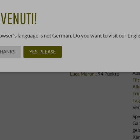
29
VENUTI!
33,00 €
15043320 ·
0,75 l · 39,99 €/
owser's language is not German. Do you want to visit our Engli
THANKS
YES, PLEASE
Reb
Bewertungen
Agl
Gambero Rosso
:
Anb
Bibenda
:
Aus
Luca Maroni
:
94 Punkte
Fil
Alk
Tri
Lag
Ver
Spe
Gäm
geb
Kar