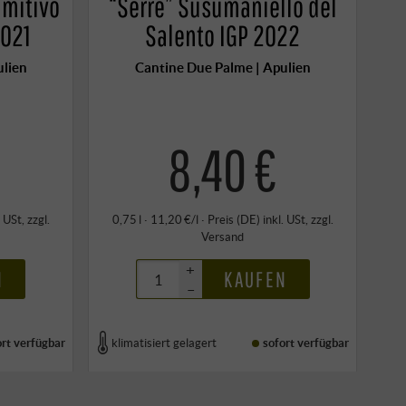
imitivo
“Serre” Susumaniello del
2021
Salento IGP 2022
ulien
Cantine Due Palme | Apulien
€
8,40 €
. USt
, zzgl.
0,75 l · 11,20 €/l
·
Preis (DE)
inkl. USt
, zzgl.
Versand
+
N
KAUFEN
–
ort verfügbar
klimatisiert gelagert
sofort verfügbar