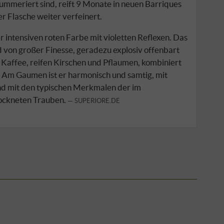
ummeriert sind, reift 9 Monate in neuen Barriques
er Flasche weiter verfeinert.
r intensiven roten Farbe mit violetten Reflexen. Das
d von großer Finesse, geradezu explosiv offenbart
Kaffee, reifen Kirschen und Pflaumen, kombiniert
. Am Gaumen ist er harmonisch und samtig, mit
nd mit den typischen Merkmalen der im
ockneten Trauben.
SUPERIORE.DE