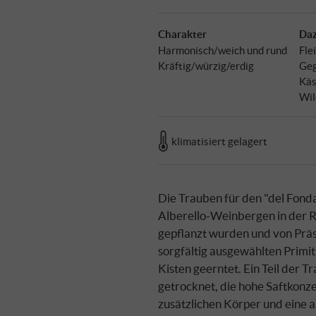
Charakter
Daz
Harmonisch/weich und rund
Fle
Kräftig/würzig/erdig
Geg
Käs
Wil
klimatisiert gelagert
Die Trauben für den "del Fond
Alberello-Weinbergen in der 
gepflanzt wurden und von Präs
sorgfältig ausgewählten Primi
Kisten geerntet. Ein Teil der 
getrocknet, die hohe Saftkonze
zusätzlichen Körper und eine 