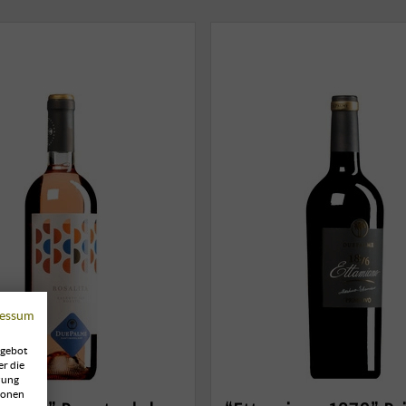
essum
ngebot
er die
zung
ionen