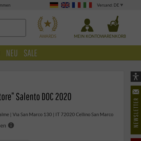
Versand: DE
timmen
WÄHLEN
AWARDS
MEIN KONTO
WARENKORB
O
NEU
SALE
Vi
As
tore” Salento DOC 2020
öf
Palme | Via San Marco 130 | IT 72020 Cellino San Marco
ren