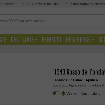
50+ Winzer
Ab 120 € frei Haus (DE)
28.000 positive Kundens
ATE
DESTILLATE +
FEINKOST
GESCHENKE +
BI
“1943 Rosso del Fonda
Cantine Due Palme | Apulien
Soc. Coop. Agricola Cantine Due 
Winzer-Radar aktivie