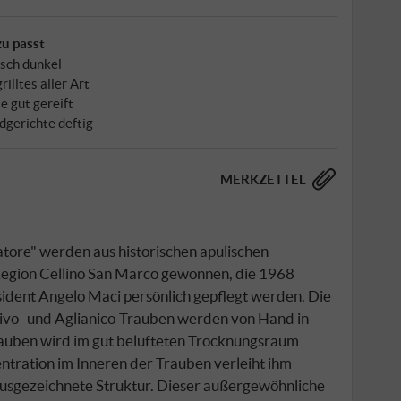
u passt
isch dunkel
rilltes aller Art
e gut gereift
dgerichte deftig
MERKZETTEL
atore" werden aus historischen apulischen
Region Cellino San Marco gewonnen, die 1968
ident Angelo Maci persönlich gepflegt werden. Die
tivo- und Aglianico-Trauben werden von Hand in
Trauben wird im gut belüfteten Trocknungsraum
ntration im Inneren der Trauben verleiht ihm
ausgezeichnete Struktur. Dieser außergewöhnliche