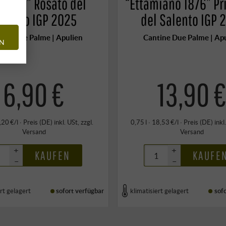
salita” Rosato del
“Ettamiano 1876” Pr
alento IGP 2025
del Salento IGP 
ine Due Palme | Apulien
Cantine Due Palme | Ap
EN
6,90 €
13,90 
9,20 €/l
·
Preis (DE)
inkl. USt
, zzgl.
0,75 l · 18,53 €/l
·
Preis (DE)
inkl
Versand
Versand
+
+
KAUFEN
KAUFE
–
–
rt gelagert
sofort verfügbar
klimatisiert gelagert
sof