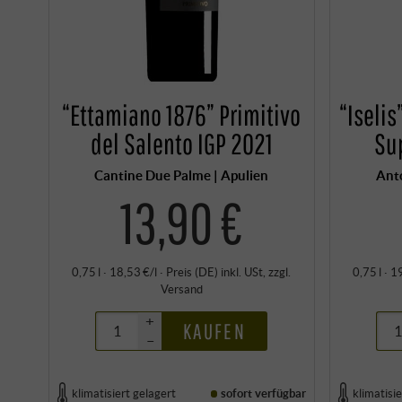
“Ettamiano 1876” Primitivo
“Iseli
del Salento IGP 2021
Su
Cantine Due Palme | Apulien
Anto
13,90 €
0,75 l · 18,53 €/l
·
Preis (DE)
inkl. USt
, zzgl.
0,75 l · 1
Versand
+
KAUFEN
–
klimatisiert gelagert
sofort verfügbar
klimatisie