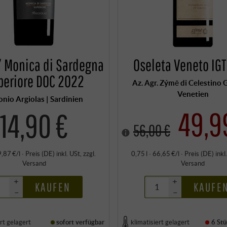
s” Monica di Sardegna
Oseleta Veneto IGT
periore DOC 2022
Az. Agr. Zýmē di Celestino G
Venetien
nio Argiolas | Sardinien
49,9
14,90 €
56,00 €
9,87 €/l
·
Preis (DE)
inkl. USt
, zzgl.
0,75 l · 66,65 €/l
·
Preis (DE)
inkl
Versand
Versand
+
+
KAUFEN
KAUFE
–
–
rt gelagert
sofort verfügbar
klimatisiert gelagert
6 Stü