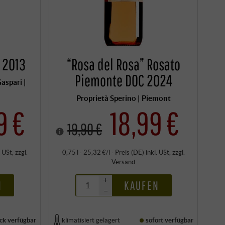
 2013
“Rosa del Rosa” Rosato
Piemonte DOC 2024
aspari |
Proprietà Sperino | Piemont
9 €
18,99 €
19,90 €
. USt
, zzgl.
0,75 l · 25,32 €/l
·
Preis (DE)
inkl. USt
, zzgl.
Versand
+
N
KAUFEN
–
ck
verfügbar
klimatisiert gelagert
sofort verfügbar