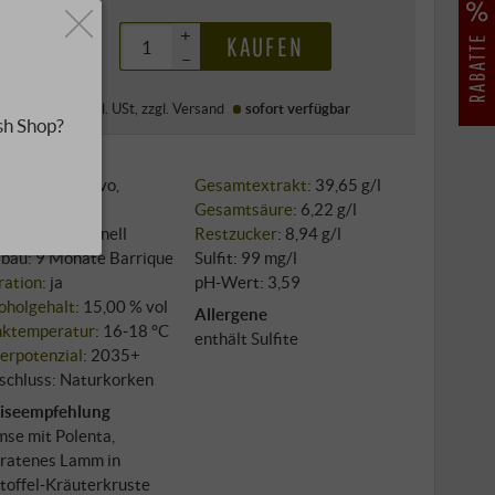
,99 €
+
KAUFEN
–
l
·
Preis (DE)
inkl. USt
, zzgl.
Versand
sofort verfügbar
sh Shop?
sorte: Primitivo,
Gesamtextrakt
: 39,65 g/l
ianico
Gesamtsäure
: 6,22 g/l
au: konventionell
Restzucker
: 8,94 g/l
bau: 9 Monate Barrique
Sulfit: 99 mg/l
tration
: ja
pH-Wert: 3,59
oholgehalt
: 15,00 % vol
Allergene
nktemperatur
: 16‑18 °C
enthält Sulfite
erpotenzial
: 2035+
schluss: Naturkorken
iseempfehlung
se mit Polenta,
ratenes Lamm in
toffel‑Kräuterkruste