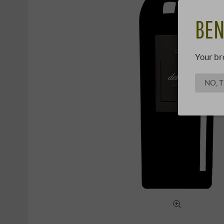
BEN
Your br
NO, 