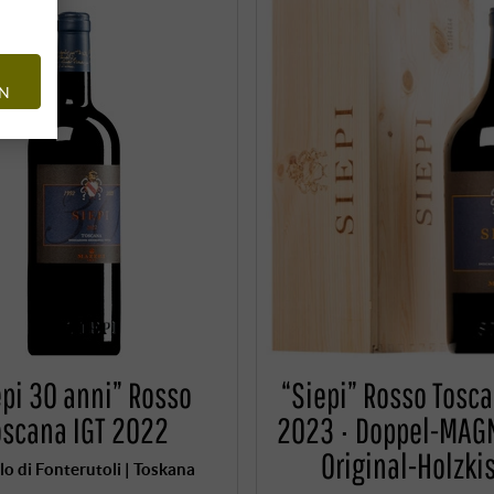
EN
epi 30 anni” Rosso
“Siepi” Rosso Tosca
oscana IGT 2022
2023 · Doppel-MAG
Original-Holzki
lo di Fonterutoli | Toskana