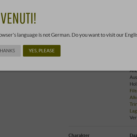
10,9
VENUTI!
09352124 ·
0,75 l · 14,53 €/
owser's language is not German. Do you want to visit our Engli
Reb
THANKS
YES, PLEASE
Bewertungen
70
James Suckling
:
90 Punkte
30
Anb
Aus
Hol
Fil
Alk
Tri
Lag
Ver
Charakter
Daz