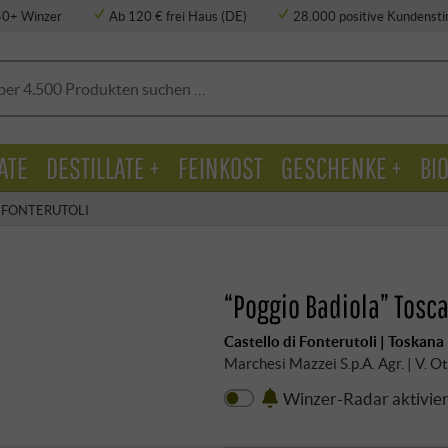
50+ Winzer
Ab 120 € frei Haus (DE)
28.000 positive Kundens
ATE
DESTILLATE +
FEINKOST
GESCHENKE +
BI
 FONTERUTOLI
“Poggio Badiola” Tosc
Castello di Fonterutoli | Toskana
Marchesi Mazzei S.p.A. Agr. | V. Ot
Winzer-Radar aktivie