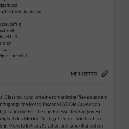
dgeflügel
za/Pasta/Aufläufe und
tzeit deftig
isch hell
lügel hell
ereien
otto
dgerichte mild
MERKZETTEL
i Classico, rund um eine romanische Pieve aus dem
r zugängliche Rosso Toscana IGT. Die Cuvée von
gekonnt die Frische und Finesse des Sangiovese
igkeit des Merlot. Nach getrennter Vinifikation
zehn Monate in französischen und amerikanischen