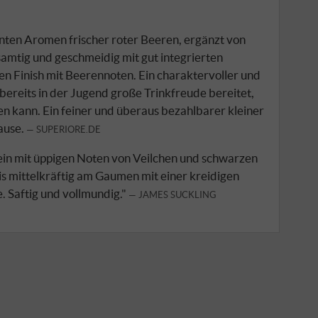
anten Aromen frischer roter Beeren, ergänzt von
mtig und geschmeidig mit gut integrierten
n Finish mit Beerennoten. Ein charaktervoller und
 bereits in der Jugend große Trinkfreude bereitet,
n kann. Ein feiner und überaus bezahlbarer kleiner
ause.
SUPERIORE.DE
ein mit üppigen Noten von Veilchen und schwarzen
bis mittelkräftig am Gaumen mit einer kreidigen
. Saftig und vollmundig."
JAMES SUCKLING