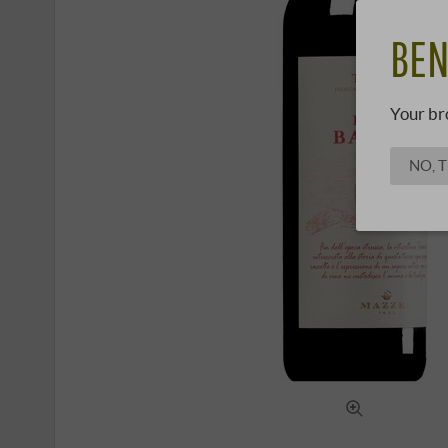
BEN
Your br
NO, 