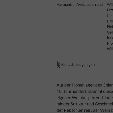
Harmonisch/weich und rund
Wil
Piz
Co.
Bro
Fle
Gef
Inn
Ris
Wil
klimatisiert gelagert
Aus den Höhenlagen des Chiant
10. Jahrhundert, stammt diese
eigenen Weinbergen verbindet 
mit der Struktur und Geschmeid
der Rebsorten reift der Wein 