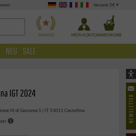
Versand: DE
timmen
WÄHLEN
AWARDS
MEIN KONTO
WARENKORB
O
NEU
SALE
Vi
As
ana IGT 2024
öf
tone III di Sassonia 5 | IT 53011 Castellina
ren