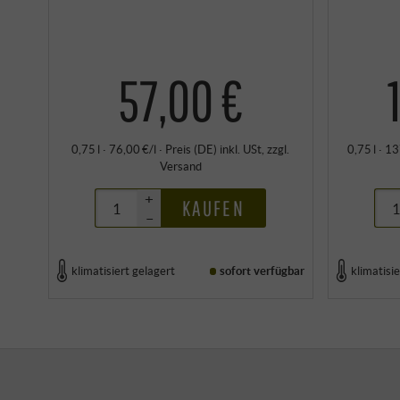
57,00 €
0,75 l · 76,00 €/l
·
Preis (DE)
inkl. USt
, zzgl.
0,75 l · 1
Versand
+
KAUFEN
–
klimatisiert gelagert
sofort verfügbar
klimatisie