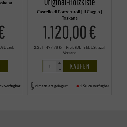
Original-Holzkiste
Toskana
Castello di Fonterutoli | Il Caggio |
Toskana
€
1.120,00 €
 USt
, zzgl.
2,25 l · 497,78 €/l
·
Preis (DE)
inkl. USt
, zzgl.
Versand
+
N
KAUFEN
–
ck
verfügbar
klimatisiert gelagert
1 Stück
verfügbar