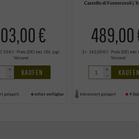
Castello di Fonterutoli | 
103,00 €
489,00 
37,33 €/l
·
Preis (DE)
inkl. USt
, zzgl.
3 l · 163,00 €/l
·
Preis (DE)
inkl.
Versand
Versand
+
+
KAUFEN
KAUFE
–
–
rt gelagert
sofort verfügbar
klimatisiert gelagert
4 Stü