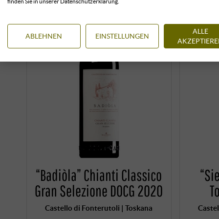
finden Sie in unserer Datenschutzerklärung.
ALLE
ABLEHNEN
EINSTELLUNGEN
AKZEPTIER
“Badiòla” Chianti Classico
“Si
Gran Selezione DOCG 2020
T
Castello di Fonterutoli | Toskana
Castel