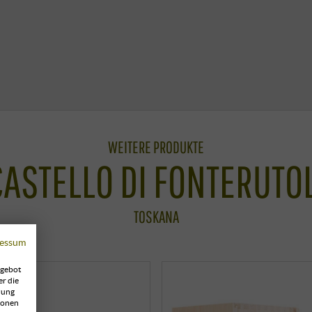
WEITERE PRODUKTE
CASTELLO DI FONTERUTOL
TOSKANA
essum
ngebot
er die
zung
ionen