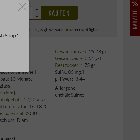
0 €
+
KAUFEN
–
l
·
Preis (DE)
inkl. USt
, zzgl.
Versand
sofort verfügbar
sh Shop?
sorten:
Gesamtextrakt
: 29,78 g/l
%
Sangiovese
,
Gesamtsäure
: 5,51 g/l
%
Merlot
Restzucker
: 1,75 g/l
au: konventionell
Sulfit: 85 mg/l
bau: 10 Monate
pH-Wert: 3,44
zfass
Allergene
tration
: ja
enthält Sulfite
oholgehalt
: 12,50 % vol
nktemperatur
: 16‑18 °C
erpotenzial
: 2030+
schluss: Diam
u passt