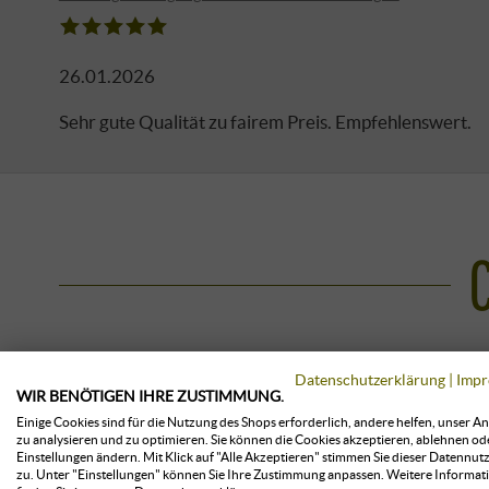
26.01.2026
Sehr gute Qualität zu fairem Preis. Empfehlenswert.
Datenschutzerklärung
|
Impr
WIR BENÖTIGEN IHRE ZUSTIMMUNG.
Einige Cookies sind für die Nutzung des Shops erforderlich, andere helfen, unser A
zu analysieren und zu optimieren. Sie können die Cookies akzeptieren, ablehnen od
Einstellungen ändern. Mit Klick auf "Alle Akzeptieren" stimmen Sie dieser Datennut
zu. Unter "Einstellungen" können Sie Ihre Zustimmung anpassen. Weitere Informat